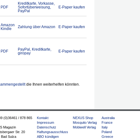
Kreditkarte, Vorkasse,
PDF
Sofortüberweisung,
E-Paper kaufen
PayPal
Amazon
Zahlung über Amazon
E-Paper kaufen
Kindle
PayPal, Kreditkarte,
PDF
E-Paper kaufen
giropay
usammengestellt
die Ihnen weiterhelfen könnten.
49 (0)36461 / 878 865
Kontakt
NEXUS Shop
Australia
Impressum
Mosquito Verlag
France
S Magazin
Datenschutz
Mobiwell Verlag
Italy
sbergaer Str. 20
Haftungsausschluss
Poland
 Bad Sulza
ABO kündigen
Greece