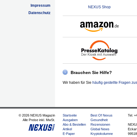
Impressum
NEXUS Shop
Datenschutz
Brauchen Sie Hilfe?
Wir haben für Sie
häufig gestellte Fragen z
© 2026 NEXUS Magazin
Startseite
Best Of Nexus
Tel. +
Alle Preise inkl. MwSt.
Ausgaben
Gesundheit
Abo & Bestellen
Rezensionen
NEXU
Artikel
Global News
Eckart
E-Paper
Kryptokolumne
99518