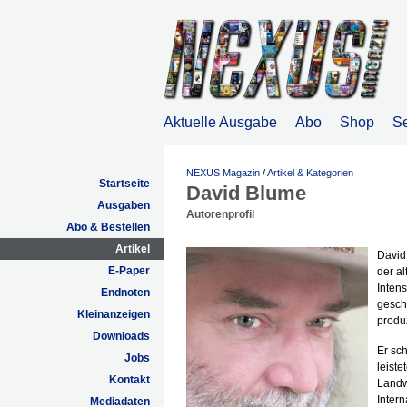
Aktuelle Ausgabe
Abo
Shop
S
NEXUS Magazin
/
Artikel & Kategorien
Startseite
David Blume
Ausgaben
Autorenprofil
Abo & Bestellen
Artikel
David 
E-Paper
der al
Inten
Endnoten
geschu
Kleinanzeigen
produ
Downloads
Er sch
Jobs
leist
Kontakt
Landwi
Intern
Mediadaten