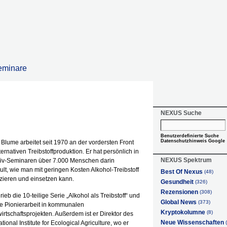
eminare
NEXUS Suche
Benutzerdefinierte Suche
Datenschutzhinweis Google
Blume arbeitet seit 1970 an der vordersten Front
ternativen Treibstoffproduktion. Er hat persönlich in
NEXUS Spektrum
siv-Seminaren über 7.000 Menschen darin
lt, wie man mit geringen Kosten Alkohol-Treibstoff
Best Of Nexus
(48)
zieren und einsetzen kann.
Gesundheit
(326)
Rezensionen
(308)
rieb die 10-teilige Serie „Alkohol als Treibstoff“ und
Global News
(373)
ete Pionierarbeit in kommunalen
Kryptokolumne
(8)
rtschaftsprojekten. Außerdem ist er Direktor des
Neue Wissenschaften
ational Institute for Ecological Agriculture, wo er