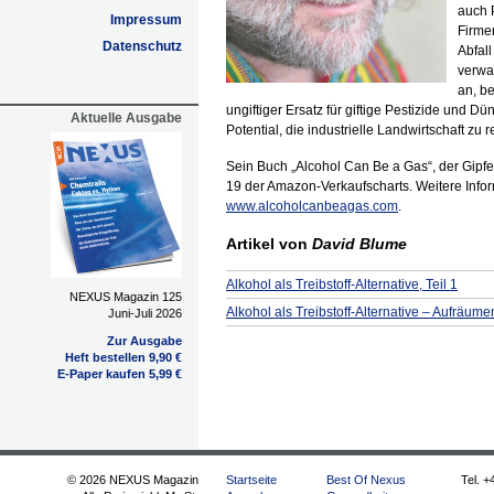
auch 
Impressum
Firmen
Datenschutz
Abfall
verwa
an, b
ungiftiger Ersatz für giftige Pestizide und D
Aktuelle Ausgabe
Potential, die industrielle Landwirtschaft zu r
Sein Buch „Alcohol Can Be a Gas“, der Gipfel
19 der Amazon-Verkaufscharts. Weitere Infor
www.alcoholcanbeagas.com
.
Artikel von
David Blume
Alkohol als Treibstoff-Alternative, Teil 1
NEXUS Magazin 125
Alkohol als Treibstoff-Alternative – Aufräume
Juni-Juli 2026
Zur Ausgabe
Heft bestellen 9,90 €
E-Paper kaufen 5,99 €
© 2026 NEXUS Magazin
Startseite
Best Of Nexus
Tel. +