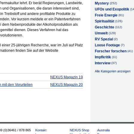
Permakultur lehrt. Er berät Regierungen, Landwirte,
Mystery
(252)
 und Organisationen, die daran interessiert sind,
UFOs und Exopolitik
(1
 in Treibstoff und andere profitable Produkte zu
Freie Energie
(61)
ndeln. Vor kurzem meldete er ein Patentverfahren
Spiritualität
(126)
ei dem Nebenprodukte der Alkoholproduktion als
Geschichte
(112)
üngemittel dienen. Dieses Verfahren hat das
Umwelt
(129)
evolutionieren.
RV Spezial
(2)
 einer 25-jährigen Recherche, war im Juli auf Platz
Loose Footage
(7)
mationen finden Sie auf der Website
Forscher forschen
(41)
Impfkritik
(11)
Interview
(37)
Alle Kategorien anzeigen
NEXUS Magazin 19
n mit den Vorurteilen
NEXUS Magazin 20
49 (0)36461 / 878 865
Kontakt
NEXUS Shop
Australia