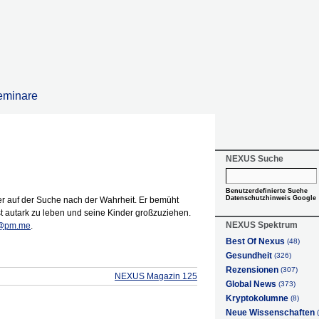
eminare
NEXUS Suche
Benutzerdefinierte Suche
Datenschutzhinweis Google
er auf der Suche nach der Wahrheit. Er bemüht
st autark zu leben und seine Kinder großzuziehen.
NEXUS Spektrum
o@pm.me
.
Best Of Nexus
(48)
Gesundheit
(326)
Rezensionen
(307)
NEXUS Magazin 125
Global News
(373)
Kryptokolumne
(8)
Neue Wissenschaften