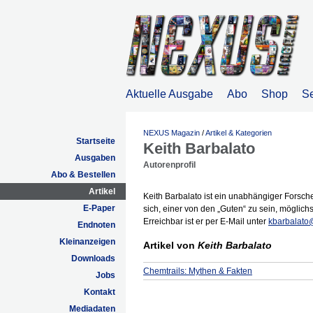
Aktuelle Ausgabe
Abo
Shop
S
NEXUS Magazin
/
Artikel & Kategorien
Startseite
Keith Barbalato
Ausgaben
Autorenprofil
Abo & Bestellen
Artikel
Keith Barbalato ist ein unabhängiger Forsch
E-Paper
sich, einer von den „Guten“ zu sein, möglich
Erreichbar ist er per E-Mail unter
kbarbalat
Endnoten
Kleinanzeigen
Artikel von
Keith Barbalato
Downloads
Chemtrails: Mythen & Fakten
Jobs
Kontakt
Mediadaten