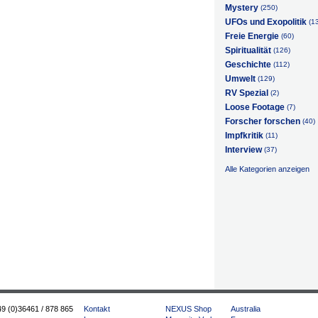
Mystery
(250)
UFOs und Exopolitik
(1
Freie Energie
(60)
Spiritualität
(126)
Geschichte
(112)
Umwelt
(129)
RV Spezial
(2)
Loose Footage
(7)
Forscher forschen
(40)
Impfkritik
(11)
Interview
(37)
Alle Kategorien anzeigen
49 (0)36461 / 878 865
Kontakt
NEXUS Shop
Australia