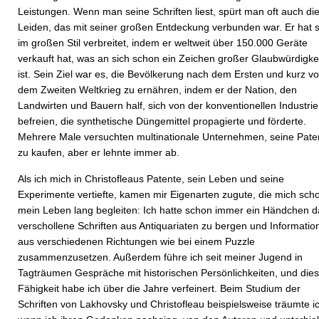
Leistungen. Wenn man seine Schriften liest, spürt man oft auch di
Leiden, das mit seiner großen Entdeckung verbunden war. Er hat s
im großen Stil verbreitet, indem er weltweit über 150.000 Geräte
verkauft hat, was an sich schon ein Zeichen großer Glaubwürdigke
ist. Sein Ziel war es, die Bevölkerung nach dem Ersten und kurz vo
dem Zweiten Weltkrieg zu ernähren, indem er der Nation, den
Landwirten und Bauern half, sich von der konventionellen Industrie
befreien, die synthetische Düngemittel propagierte und förderte.
Mehrere Male versuchten multinationale Unternehmen, seine Pate
zu kaufen, aber er lehnte immer ab.
Als ich mich in Christofleaus Patente, sein Leben und seine
Experimente vertiefte, kamen mir Eigenarten zugute, die mich sch
mein Leben lang begleiten: Ich hatte schon immer ein Händchen da
verschollene Schriften aus Antiquariaten zu bergen und Informatio
aus verschiedenen Richtungen wie bei einem Puzzle
zusammenzusetzen. Außerdem führe ich seit meiner Jugend in
Tagträumen Gespräche mit historischen Persönlichkeiten, und die
Fähigkeit habe ich über die Jahre verfeinert. Beim Studium der
Schriften von Lakhovsky und Christofleau beispielsweise träumte i