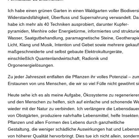
Ich habe einen grünen Garten in einen Waldgarten voller Biodiversi
Widerstandsfähigkeit, Überfluss und Supernahrung verwandelt. Da
habe ich mehr als 40 Techniken ausprobiert, darunter Kupfer­
pyramiden, Menhire oder Energietürme, informiertes und strukturie
Wasser, Saatgutbehandlung, paramagnetische Steine, Geotherapi
Licht, Klang und Musik, Intention und Gebet sowie mehrere gekauf
maßgeschneiderte und selbst gebaute Elektrokulturgeräte,
einschließlich Quantenlandwirtschaft, Radionik und
Orgonenergielösungen.
Zu jeder Jahreszeit entfalten die Pflanzen ihr volles Potenzial – zu
Erstaunen von uns Menschen, die wir so viel Fülle nicht gewöhnt s
Heute sehe ich es als meine Aufgabe, Ökosysteme zu regeneriere
und den Menschen zu helfen, sich auf einfache und schonende W
wieder mit der Natur zu verbinden. Ich verlängere die Lebensdaue
von Obstgärten, produziere nahrhafte Lebensmittel, helfe Insekten
Pflanzen und allen Formen des Lebens durch ganzheitliche
Gestaltung, die weniger schädliche Auswirkungen hat und Lebensm
von höherer Qualität hervorbringt. Dies tue ich nicht allein, sondern