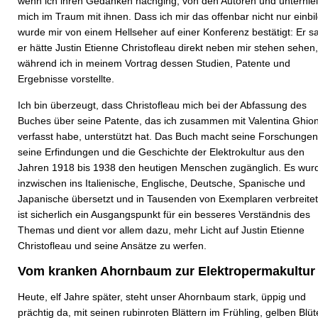
wenn ich ihren Gedanken nachging, von den Autoren und unterhiel
mich im Traum mit ihnen. Dass ich mir das offenbar nicht nur einbi
wurde mir von einem Hellseher auf einer Konferenz bestätigt: Er s
er hätte Justin Etienne Christofleau direkt neben mir stehen sehen,
während ich in meinem Vortrag dessen Studien, Patente und
Ergebnisse vorstellte.
Ich bin überzeugt, dass Christofleau mich bei der Abfassung des
Buches über seine Patente, das ich zusammen mit Valentina Ghio
verfasst habe, unterstützt hat. Das Buch macht seine Forschungen
seine Erfindungen und die Geschichte der Elektrokultur aus den
Jahren 1918 bis 1938 den heutigen Menschen zugänglich. Es wur
inzwischen ins Italienische, Englische, Deutsche, Spanische und
Japanische übersetzt und in Tausenden von Exemplaren verbreitet
ist sicherlich ein Ausgangspunkt für ein besseres Verständnis des
Themas und dient vor allem dazu, mehr Licht auf Justin Etienne
Christofleau und seine Ansätze zu werfen.
Vom kranken Ahornbaum zur Elektropermakultur
Heute, elf Jahre später, steht unser Ahornbaum stark, üppig und
prächtig da, mit seinen rubinroten Blättern im Frühling, gelben Blü