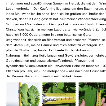
im Sommer und spiralförmigen Samen im Herbst, die mit dem Win
Leben verbreiten. Der Kupferring liegt stets um den Baum herum,
jedes Mal, wenn ich ihn sehe, kann ich ihn grüßen und ihmfür de
danken, dener in Gang gesetzt hat. Seit meiner Wiederentdeckung
Schriften und Methoden von Georges Lakhovsky und Justin Etien
Christofleau hat sich in meinem Laborgarten viel verändert. Zunäc
habe ich 3.000 Quadratmeter in einen botanischen Garten
umgewandelt, der reich an Biodiversität und essbaren Pflanzen ist,
dem klaren Ziel, meine Familie und mich selbst zu versorgen. Ich
pflanzte Obstbäume, baute Hochbeete für den Anbau von
Nahrungsmitteln, zog Heilpflanzen und Gewürzkräuter, vermehrte a
Getreidesamen und setzte stickstoffbindende Pflanzen und
dynamische Akkumulatoren ein. Inzwischen ziehe ich mehr als 1.0
Pflanzen pro Jahr, ein- und mehrjährige – alle nach den Grundsät
der Permakultur in Kombination mit Elektrokulturen.