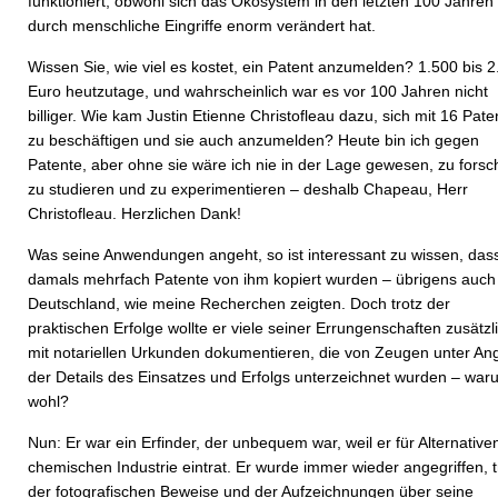
funktioniert, obwohl sich das Ökosystem in den letzten 100 Jahren
durch menschliche Eingriffe enorm verändert hat.
Wissen Sie, wie viel es kostet, ein Patent anzumelden? 1.500 bis 
Euro heutzutage, und wahrscheinlich war es vor 100 Jahren nicht
billiger. Wie kam Justin Etienne Christofleau dazu, sich mit 16 Pat
zu beschäftigen und sie auch anzumelden? Heute bin ich gegen
Patente, aber ohne sie wäre ich nie in der Lage gewesen, zu forsc
zu studieren und zu experimentieren – deshalb Chapeau, Herr
Christofleau. Herzlichen Dank!
Was seine Anwendungen angeht, so ist interessant zu wissen, das
damals mehrfach Patente von ihm kopiert wurden – übrigens auch 
Deutschland, wie meine Recherchen zeigten. Doch trotz der
praktischen Erfolge wollte er viele seiner Errungenschaften zusätzl
mit notariellen Urkunden dokumentieren, die von Zeugen unter A
der Details des Einsatzes und Erfolgs unterzeichnet wurden – war
wohl?
Nun: Er war ein Erfinder, der unbequem war, weil er für Alternative
chemischen Industrie eintrat. Er wurde immer wieder angegriffen, t
der fotografischen Beweise und der Aufzeichnungen über seine