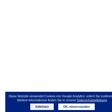
Diese Website verwendet Cookies von Google Analytics, sofern Sie zustimm
Weitere Informationen finden Sie in unserer
Datenschutzerklärung
.
Ablehnen
OK, einverstanden