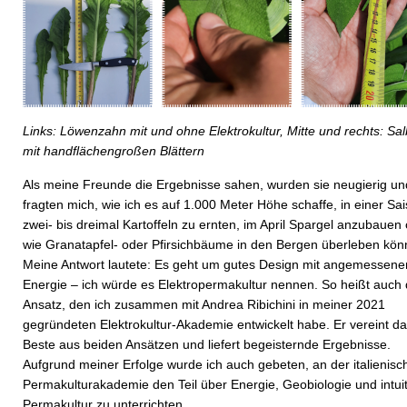
Links: Löwenzahn mit und ohne Elektrokultur, Mitte und rechts: Sal
mit handflächengroßen Blättern
Als meine Freunde die Ergebnisse sahen, wurden sie neugierig un
fragten mich, wie ich es auf 1.000 Meter Höhe schaffe, in einer Sa
zwei- bis dreimal Kartoffeln zu ernten, im April Spargel anzubauen
wie Granat­apfel- oder Pfirsichbäume in den Bergen überleben kön
Meine Antwort lautete: Es geht um gutes Design mit angemessene
Energie – ich würde es Elektropermakultur nennen. So heißt auch 
Ansatz, den ich zusammen mit Andrea Ribichini in meiner 2021
gegründeten Elektrokultur-Akademie entwickelt habe. Er vereint d
Beste aus beiden Ansätzen und liefert begeisternde Ergebnisse.
Aufgrund meiner Erfolge wurde ich auch gebeten, an der italienisc
Permakulturakademie den Teil über Energie, Geobiologie und intuit
Permakultur zu unterrichten.