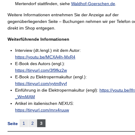
Mertendorf stattfinden, siehe
Waldhof-Goerschen.de
.
Weitere Informationen entnehmen Sie der Anzeige auf der
gegenüberliegenden Seite – Buchungen nehmen wir per Telefon o
direkt im Shop entgegen.
Weiterführende Informationen
Interview (dt./engl.) mit dem Autor:
https://youtu.be/MCXA4h-MxR4
E-Book des Autors (engl.):
https://tinyurl.com/3f9fkz2w
E-Book zu Elektropermakultur (engl.):
https://tinyurl.com/yytm8yyf
Einführung in die Elektropermakultur (engl):
https://youtu.be/Ifr
_WmMAM
Artikel im italienischen
NEXUS
:
https://tinyurl.com/mrx4ruuw
1
2
3
Seite