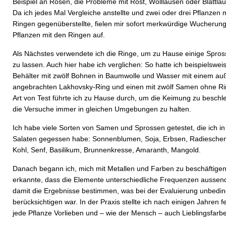
Beispiel an Rosen, die Probleme mit Rost, Wollläusen oder Blattlä
Da ich jedes Mal Vergleiche anstellte und zwei oder drei Pflanzen 
Ringen gegenüberstellte, fielen mir sofort merkwürdige Wucherun
Pflanzen mit den Ringen auf.
Als Nächstes verwendete ich die Ringe, um zu Hause einige Spro
zu lassen. Auch hier habe ich verglichen: So hatte ich beispielswei
Behälter mit zwölf Bohnen in Baumwolle und Wasser mit einem au
angebrachten Lakhovsky-Ring und einen mit zwölf Samen ohne Ri
Art von Test führte ich zu Hause durch, um die Keimung zu besch
die Versuche immer in gleichen Umgebungen zu halten.
Ich habe viele Sorten von Samen und Sprossen getestet, die ich i
Salaten gegessen habe: Sonnenblumen, Soja, Erbsen, Radieschen
Kohl, Senf, Basilikum, Brunnenkresse, Amaranth, Mangold.
Danach begann ich, mich mit Metallen und Farben zu beschäftigen,
erkannte, dass die Elemente unterschiedliche Frequenzen ausse
damit die Ergebnisse bestimmen, was bei der Evaluierung unbedin
berücksichtigen war. In der Praxis stellte ich nach einigen Jahren f
jede Pflanze Vorlieben und – wie der Mensch – auch Lieblingsfarbe