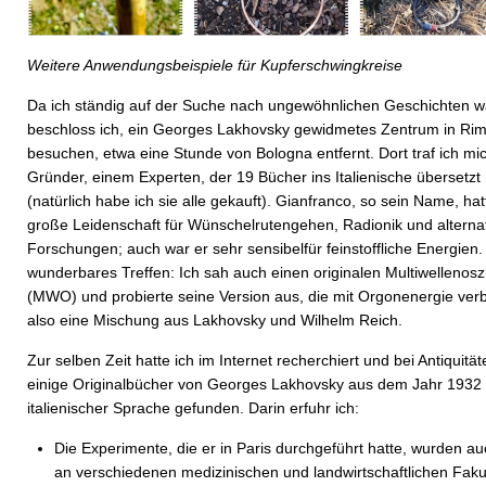
Weitere Anwendungsbeispiele für Kupferschwingkreise
Da ich ständig auf der Suche nach ungewöhnlichen Geschichten w
beschloss ich, ein Georges Lakhovsky gewidmetes Zentrum in Rim
besuchen, etwa eine Stunde von Bologna entfernt. Dort traf ich mi
Gründer, einem Experten, der 19 Bücher ins Italienische übersetzt 
(natürlich habe ich sie alle gekauft). Gianfranco, so sein Name, hat
große Leidenschaft für Wünschelrutengehen, Radionik und alterna
Forschungen; auch war er sehr sensibelfür feinstoffliche Energien.
wunderbares Treffen: Ich sah auch einen originalen Multiwellenoszi
(MWO) und probierte seine Version aus, die mit Orgonenergie verb
also eine Mischung aus Lakhovsky und Wilhelm Reich.
Zur selben Zeit hatte ich im Internet recherchiert und bei Antiquitä
einige Originalbücher von Georges Lakhovsky aus dem Jahr 1932 
italienischer Sprache gefunden. Darin erfuhr ich:
Die Experimente, die er in Paris durchgeführt hatte, wurden auc
an verschiedenen medizinischen und landwirtschaftlichen Faku