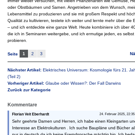
immer wieder versuchen, mit vielen Pflanzenarten wie Gemüse, He
oder Obstbäumen und Samen. Angetrieben von dem Wunsch, mei
Lebensmittel zu produzieren und sie mit großem Respekt und höc
Qualität zu kultivieren, testete ich weiter und lernte mehr über die E
– und ich entdeckte eine ganze Welt. Heute kombiniere ich über 4
die ich in Seminaren weitergebe, und ich ermutige jeden, es selbst
probieren.
1
2
3
Nä
Seite
Nächster Artikel:
Elektrisches Universum: Kosmologie fürs 21. Ja
(Teil 2)
Vorheriger Artikel:
Glaube oder Wissen?: Der Fall Darwins
Zurück zur Kategorie
Kommentare
Florian Veit Eberhardt
24. Februar 2025, 22:35
Sehr geehrte Damen und Herren, ich habe einen Kleingarten u
Interesse an Elektrokulturen . Ich suche Baupläne und Bücher al
nur in deutsch da ich keine Fremdsprache mächtig bin. Ich bed