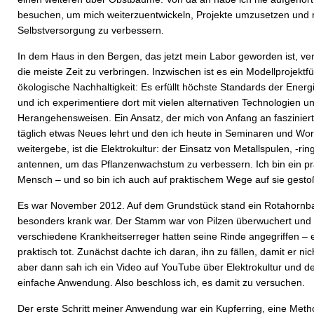
besuchen, um mich weiterzuentwickeln, Projekte umzusetzen und
Selbstversorgung zu verbessern.
In dem Haus in den Bergen, das jetzt mein Labor geworden ist, ver
die meiste Zeit zu verbringen. Inzwischen ist es ein Modellprojektfü
ökologische Nachhaltigkeit: Es erfüllt höchste Standards der Energi
und ich experimentiere dort mit vielen alternativen Technologien u
Herangehensweisen. Ein Ansatz, der mich von Anfang an fasziniert
täglich etwas Neues lehrt und den ich heute in Seminaren und Wo
weitergebe, ist die Elektrokultur: der Einsatz von Metallspulen, -rin
antennen, um das Pflanzenwachstum zu verbessern. Ich bin ein pr
Mensch – und so bin ich auch auf praktischem Wege auf sie gesto
Es war November 2012. Auf dem Grundstück stand ein Rotahornb
besonders krank war. Der Stamm war von Pilzen überwuchert und
verschiedene Krankheitserreger hatten seine Rinde angegriffen – 
praktisch tot. Zunächst dachte ich daran, ihn zu fällen, damit er nich
aber dann sah ich ein Video auf YouTube über Elektrokultur und d
einfache Anwendung. Also beschloss ich, es damit zu versuchen.
Der erste Schritt meiner Anwendung war ein Kupferring, eine Metho