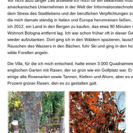
Vor nicht allzu langer Zeit arbeitete ich noch für ein bekanntes mult
amerikanisches Unternehmen in der Welt der Informationstechnol
dem Stress des Stadtlebens und der beruflichen Verpflichtungen zu
die mich damals ständig in Italien und Europa herumreisen ließen,
ich 2012, ein Land in den Bergen zu kaufen, das etwa 90 Minute
Wohnort Bologna entfernt lag. Ich war schon früher oft in dieser 
wieder aufzutanken. Dort ging ich in den Wäldern spazieren, laus
Rauschen des Wassers in den Bächen, fuhr Ski und ging in den h
wilde Forellen angeln.
Die Villa, für die ich mich entschied, hatte einen 3.000 Quadratme
englischen Garten mit Rasen, der so grün wie ein Golfplatz war. Er
einige alte Rosenarten sowie Tannen, Kiefern und Ahorn; aber es 
Prozent grüner Rasen, den es zu gestalten galt.