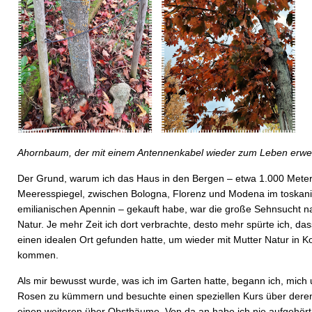
Ahornbaum, der mit einem Antennenkabel wieder zum Leben erwe
Der Grund, warum ich das Haus in den Bergen – etwa 1.000 Mete
Meeresspiegel, zwischen Bologna, Florenz und Modena im toskani
emilianischen Apennin – gekauft habe, war die große Sehnsucht n
Natur. Je mehr Zeit ich dort verbrachte, desto mehr spürte ich, das
einen idealen Ort gefunden hatte, um wieder mit Mutter Natur in K
kommen.
Als mir bewusst wurde, was ich im Garten hatte, begann ich, mich
Rosen zu kümmern und besuchte einen speziellen Kurs über dere
einen weiteren über Obstbäume. Von da an habe ich nie aufgehört