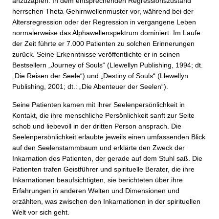
anzuzapfen. In dem entsprechenden Regressionszustand
herrschen Theta-Gehirnwellenmuster vor, während bei der
Altersregression oder der Regression in vergangene Leben
normalerweise das Alphawellenspektrum dominiert. Im Laufe
der Zeit führte er 7.000 Patienten zu solchen Erinnerungen
zurück. Seine Erkenntnisse veröffentlichte er in seinen
Bestsellern „Journey of Souls“ (Llewellyn Publishing, 1994; dt.
„Die Reisen der Seele“) und „Destiny of Souls“ (Llewellyn
Publishing, 2001; dt.: „Die Abenteuer der Seelen“).
Seine Patienten kamen mit ihrer Seelenpersönlichkeit in
Kontakt, die ihre menschliche Persönlichkeit sanft zur Seite
schob und liebevoll in der dritten Person ansprach. Die
Seelenpersönlichkeit erlaubte jeweils einen umfassenden Blick
auf den Seelenstammbaum und erklärte den Zweck der
Inkarnation des Patienten, der gerade auf dem Stuhl saß. Die
Patienten trafen Geistführer und spirituelle Berater, die ihre
Inkarnationen beaufsichtigten, sie berichteten über ihre
Erfahrungen in anderen Welten und Dimensionen und
erzählten, was zwischen den Inkarnationen in der spirituellen
Welt vor sich geht.