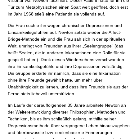
Visionär war Newton fasziniert. Dieser Patient hatte für ihn die
Tür zum Metaphysischen einen Spalt weit geöffnet, doch erst
im Jahr 1968 stieß eine Patientin sie vollends auf.
Die Frau suchte ihn wegen chronischer Depressionen und
Einsamkeitsgefühlen auf. Newton setzte wieder die Affect-
Bridge-Methode ein und die Frau sah sich in der spirituellen
Welt, umringt von Freunden aus ihrer „Seelengruppe“ (das
heißt Seelen, die in anderen Inkarnationen eine Rolle für sie
gespielt hatten). Dank dieses Wiedersehens verschwanden
ihre Einsamkeitsgefühle und ihre Depressionen vollständig.
Die Gruppe erklärte ihr nämlich, dass sie eine Inkarnation
ohne ihre Freunde gewählt hatte, um mehr über
Unabhängigkeit zu lernen, und dass ihre Freunde sie aus der
Ferne stets liebevoll unterstützten.
Im Laufe der darauffolgenden 35 Jahre arbeitete Newton an
der Weiterentwicklung diverser Philosophien, Methoden und
Techniken, bis es ihm schließlich gelang, mithilfe seiner
Regressionsmethode über vergangene Leben hinauszugehen
und überbewusste bzw. seelenbasierte Erinnerungen