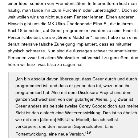
einer Idee, sondern von Fremdentitäten. In Internetforen liest man
häufig, man fände ihn „zum Fürchten“ oder „unerträglich“. Doch so
weit wollen wir uns nicht aus dem Fenster lehnen. Einen anderen
Hinweis gibt uns die MK-Ultra-Überlebende Elisa E., die in ihrem
Buch18 berichtet, auf Greer programmiert worden zu sein. Einer ih
Persönlichkeiten, die sie „Greers Mädchen“ nenne, habe man eine
derart intensive falsche Zuneigung implantiert, dass es mitunter
physisch schmerze. Nun sind die Aussagen schwer traumatisierter
Personen zwar bei allem Wohlwollen mit Vorsicht zu genießen; do
hören wir kurz, was Elisa zu sagen hat:
„Ich bin absolut davon überzeugt, dass Greer durch und durch
programmiert ist, und dass er genau das tut, wozu man ihn
programmiert hat. Also mit dem Disclosure Project und dem
ganzen Schwachsinn von den gutartigen Aliens. […] Zwar ist
Greer anders als beispielsweise Corey Goode; doch aus mein
Sicht ist das einfach eine Weiterentwicklung. Das ist so ähnlich
wie mit dem [älteren] MK-Ultra-Modell, das ich selbst
verkörpere, und den neueren Supersoldaten. Eine
19
Fortentwicklung, eine neue Version.“