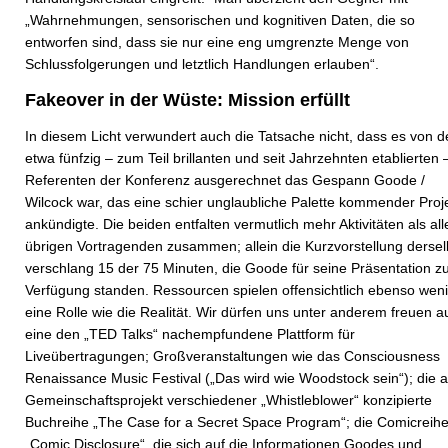
„Wahrnehmungen, sensorischen und kognitiven Daten, die so
entworfen sind, dass sie nur eine eng umgrenzte Menge von
Schlussfolgerungen und letztlich Handlungen erlauben“.
Fakeover in der Wüste: Mission erfüllt
In diesem Licht verwundert auch die Tatsache nicht, dass es von d
etwa fünfzig – zum Teil brillanten und seit Jahrzehnten etablierten 
Referenten der Konferenz ausgerechnet das Gespann Goode /
Wilcock war, das eine schier unglaubliche Palette kommender Proj
ankündigte. Die beiden entfalten vermutlich mehr Aktivitäten als all
übrigen Vortragenden zusammen; allein die Kurzvorstellung derse
verschlang 15 der 75 Minuten, die Goode für seine Präsentation z
Verfügung standen. Ressourcen spielen offensichtlich ebenso wen
eine Rolle wie die Realität. Wir dürfen uns unter anderem freuen au
eine den „TED Talks“ nachempfundene Plattform für
Liveübertragungen; Großveranstaltungen wie das Consciousness
Renaissance Music Festival („Das wird wie Woodstock sein“); die a
Gemeinschaftsprojekt verschiedener „Whistleblower“ konzipierte
Buchreihe „The Case for a Secret Space Program“; die Comicreih
„Comic Disclosure“, die sich auf die Informationen Goodes und