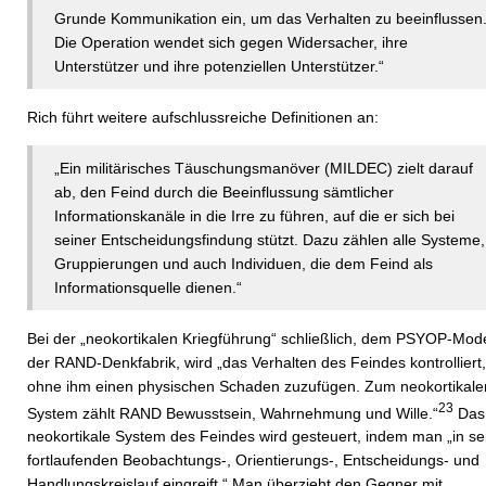
Grunde Kommunikation ein, um das Verhalten zu beeinflussen
Die Operation wendet sich gegen Widersacher, ihre
Unterstützer und ihre potenziellen Unterstützer.“
Rich führt weitere aufschlussreiche Definitionen an:
„Ein militärisches Täuschungsmanöver (MILDEC) zielt darauf
ab, den Feind durch die Beeinflussung sämtlicher
Informationskanäle in die Irre zu führen, auf die er sich bei
seiner Entscheidungsfindung stützt. Dazu zählen alle Systeme,
Gruppierungen und auch Individuen, die dem Feind als
Informationsquelle dienen.“
Bei der „neokortikalen Kriegführung“ schließlich, dem PSYOP-Mode
der RAND-Denkfabrik, wird „das Verhalten des Feindes kontrolliert,
ohne ihm einen physischen Schaden zuzufügen. Zum neokortikale
23
System zählt RAND Bewusstsein, Wahrnehmung und Wille.“
Das
neokortikale System des Feindes wird gesteuert, indem man „in se
fortlaufenden Beobachtungs-, Orientierungs-, Entscheidungs- und
Handlungskreislauf eingreift.“ Man überzieht den Gegner mit