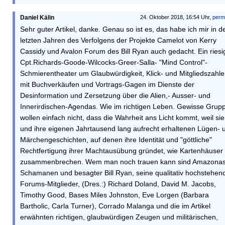
Daniel Kälin
24. Oktober 2018, 16:54 Uhr,
perm
Sehr guter Artikel, danke. Genau so ist es, das habe ich mir in d
letzten Jahren des Verfolgens der Projekte Camelot von Kerry
Cassidy und Avalon Forum des Bill Ryan auch gedacht. Ein riesi
Cpt.Richards-Goode-Wilcocks-Greer-Salla- "Mind Control"-
Schmierentheater um Glaubwürdigkeit, Klick- und Mitgliedszahl
mit Buchverkäufen und Vortrags-Gagen im Dienste der
Desinformation und Zersetzung über die Alien,- Ausser- und
Innerirdischen-Agendas. Wie im richtigen Leben. Gewisse Grup
wollen einfach nicht, dass die Wahrheit ans Licht kommt, weil sie
und ihre eigenen Jahrtausend lang aufrecht erhaltenen Lügen- 
Märchengeschichten, auf denen ihre Identität und "göttliche"
Rechtfertigung ihrer Machtausübung gründet, wie Kartenhäuser
zusammenbrechen. Wem man noch trauen kann sind Amazonas
Schamanen und besagter Bill Ryan, seine qualitativ hochstehen
Forums-Mitglieder, (Dres.:) Richard Doland, David M. Jacobs,
Timothy Good, Bases Miles Johnston, Eve Lorgen (Barbara
Bartholic, Carla Turner), Corrado Malanga und die im Artikel
erwähnten richtigen, glaubwürdigen Zeugen und militärischen,