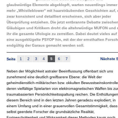
glaubwürdige Elemente abgeklopft, warten neuerdings immer
mehr „Whistleblower“ mit haarsträubenden Geschichten auf, 
zwar konsistent und detailliert erscheinen, sich aber jeder
Überprüfung entziehen. Die jetzt entbrannte Debatte zwische
Gläubigen und Kritikern droht die altehrwürdige MUFON und 
ihr die gesamte Ufologie zu zerreißen. Dabei deutet vieles auf
eine ausgeklügelte PSYOP hin, mit der der ernsthaften Forsc
endgültig der Garaus gemacht werden soll.
1
2
3
4
5
6
7
Nächste S
Seite
Neben der Möglichkeit astraler Beeinflussung offenbart sich uns
zunehmend eine deutlich greifbarere Ebene: die Welt der
geheimdienstlich-militärischen bzw. okkulten Bewusstseinskontrolle
deren vielfältige Spielarten von elektromagnetischen Waffen bis zu
traumabasierten Persönlichkeitsspaltung reichen. Die Enthüllungen
diesem Bereich sind in den letzten Jahren geradezu explodiert, in
einem Umfang und in einer grauenvollen Gesamtstimmigkeit, dass
selbst geerdete Forscher die grundsätzliche Realität,
Fortgeschrittenheit und Wirksamkeit dieser Methoden kaum noch