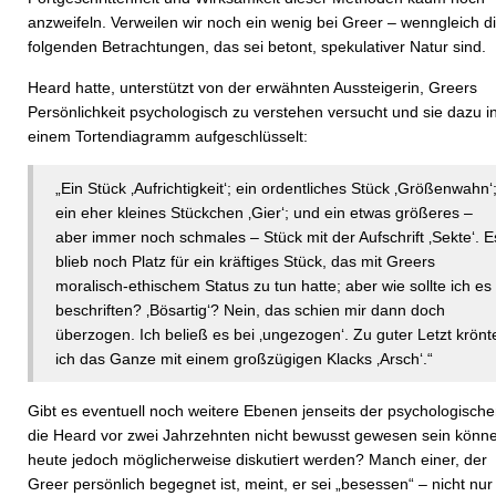
anzweifeln. Verweilen wir noch ein wenig bei Greer – wenngleich d
folgenden Betrachtungen, das sei betont, spekulativer Natur sind.
Heard hatte, unterstützt von der erwähnten Aussteigerin, Greers
Persönlichkeit psychologisch zu verstehen versucht und sie dazu i
einem Tortendiagramm aufgeschlüsselt:
„Ein Stück ‚Aufrichtigkeit‘; ein ordentliches Stück ‚Größenwahn‘
ein eher kleines Stückchen ‚Gier‘; und ein etwas größeres –
aber immer noch schmales – Stück mit der Aufschrift ‚Sekte‘. E
blieb noch Platz für ein kräftiges Stück, das mit Greers
moralisch-ethischem Status zu tun hatte; aber wie sollte ich es
beschriften? ‚Bösartig‘? Nein, das schien mir dann doch
überzogen. Ich beließ es bei ‚ungezogen‘. Zu guter Letzt krönt
ich das Ganze mit einem großzügigen Klacks ‚Arsch‘.“
Gibt es eventuell noch weitere Ebenen jenseits der psychologische
die Heard vor zwei Jahrzehnten nicht bewusst gewesen sein könn
heute jedoch möglicherweise diskutiert werden? Manch einer, der
Greer persönlich begegnet ist, meint, er sei „besessen“ – nicht nur