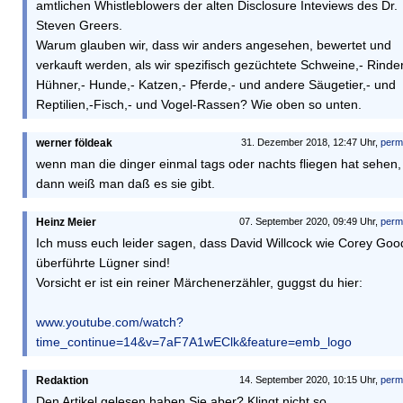
amtlichen Whistleblowers der alten Disclosure Inteviews des Dr.
Steven Greers.
Warum glauben wir, dass wir anders angesehen, bewertet und
verkauft werden, als wir spezifisch gezüchtete Schweine,- Rinder
Hühner,- Hunde,- Katzen,- Pferde,- und andere Säugetier,- und
Reptilien,-Fisch,- und Vogel-Rassen? Wie oben so unten.
werner földeak
31. Dezember 2018, 12:47 Uhr,
perm
wenn man die dinger einmal tags oder nachts fliegen hat sehen,
dann weiß man daß es sie gibt.
Heinz Meier
07. September 2020, 09:49 Uhr,
perm
Ich muss euch leider sagen, dass David Willcock wie Corey Goo
überführte Lügner sind!
Vorsicht er ist ein reiner Märchenerzähler, guggst du hier:
www.youtube.com/watch?
time_continue=14&v=7aF7A1wEClk&feature=emb_logo
Redaktion
14. September 2020, 10:15 Uhr,
perm
Den Artikel gelesen haben Sie aber? Klingt nicht so.