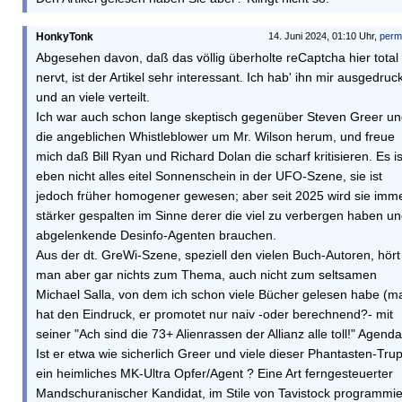
HonkyTonk
14. Juni 2024, 01:10 Uhr,
perm
Abgesehen davon, daß das völlig überholte reCaptcha hier total
nervt, ist der Artikel sehr interessant. Ich hab' ihn mir ausgedruck
und an viele verteilt.
Ich war auch schon lange skeptisch gegenüber Steven Greer u
die angeblichen Whistleblower um Mr. Wilson herum, und freue
mich daß Bill Ryan und Richard Dolan die scharf kritisieren. Es is
eben nicht alles eitel Sonnenschein in der UFO-Szene, sie ist
jedoch früher homogener gewesen; aber seit 2025 wird sie imm
stärker gespalten im Sinne derer die viel zu verbergen haben u
abgelenkende Desinfo-Agenten brauchen.
Aus der dt. GreWi-Szene, speziell den vielen Buch-Autoren, hört
man aber gar nichts zum Thema, auch nicht zum seltsamen
Michael Salla, von dem ich schon viele Bücher gelesen habe (m
hat den Eindruck, er promotet nur naiv -oder berechnend?- mit
seiner "Ach sind die 73+ Alienrassen der Allianz alle toll!" Agenda)
Ist er etwa wie sicherlich Greer und viele dieser Phantasten-Tru
ein heimliches MK-Ultra Opfer/Agent ? Eine Art ferngesteuerter
Mandschuranischer Kandidat, im Stile von Tavistock programmie