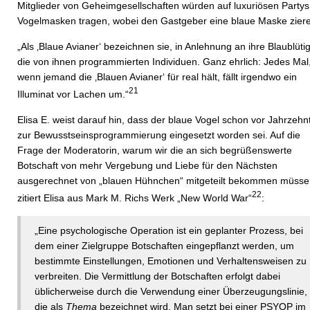
Mitglieder von Geheimgesellschaften würden auf luxuriösen Partys
Vogelmasken tragen, wobei den Gastgeber eine blaue Maske ziere
„Als ‚Blaue Avianer‘ bezeichnen sie, in Anlehnung an ihre Blaublütig
die von ihnen programmierten Individuen. Ganz ehrlich: Jedes Mal
wenn jemand die ‚Blauen Avianer‘ für real hält, fällt irgendwo ein
21
Illuminat vor Lachen um.“
Elisa E. weist darauf hin, dass der blaue Vogel schon vor Jahrzehn
zur Bewusstseinsprogrammierung eingesetzt worden sei. Auf die
Frage der Moderatorin, warum wir die an sich begrüßenswerte
Botschaft von mehr Vergebung und Liebe für den Nächsten
ausgerechnet von „blauen Hühnchen“ mitgeteilt bekommen müsse
22
zitiert Elisa aus Mark M. Richs Werk „New World War“
:
„Eine psychologische Operation ist ein geplanter Prozess, bei
dem einer Zielgruppe Botschaften eingepflanzt werden, um
bestimmte Einstellungen, Emotionen und Verhaltensweisen zu
verbreiten. Die Vermittlung der Botschaften erfolgt dabei
üblicherweise durch die Verwendung einer Überzeugungslinie,
die als
Thema
bezeichnet wird. Man setzt bei einer PSYOP im