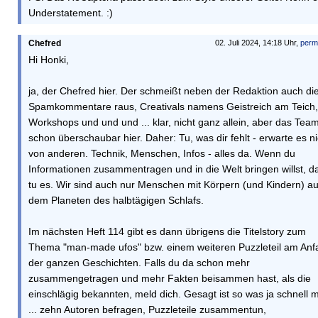
Understatement. :)
Chefred
02. Juli 2024, 14:18 Uhr,
perm
Hi Honki,
ja, der Chefred hier. Der schmeißt neben der Redaktion auch di
Spamkommentare raus, Creativals namens Geistreich am Teich,
Workshops und und und ... klar, nicht ganz allein, aber das Team
schon überschaubar hier. Daher: Tu, was dir fehlt - erwarte es ni
von anderen. Technik, Menschen, Infos - alles da. Wenn du
Informationen zusammentragen und in die Welt bringen willst, d
tu es. Wir sind auch nur Menschen mit Körpern (und Kindern) au
dem Planeten des halbtägigen Schlafs.
Im nächsten Heft 114 gibt es dann übrigens die Titelstory zum
Thema "man-made ufos" bzw. einem weiteren Puzzleteil am Anf
der ganzen Geschichten. Falls du da schon mehr
zusammengetragen und mehr Fakten beisammen hast, als die
einschlägig bekannten, meld dich. Gesagt ist so was ja schnell 
... zehn Autoren befragen, Puzzleteile zusammentun,