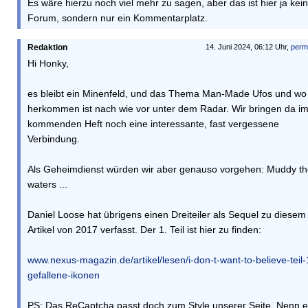
Es wäre hierzu noch viel mehr zu sagen, aber das ist hier ja kein
Forum, sondern nur ein Kommentarplatz.
Redaktion
14. Juni 2024, 06:12 Uhr,
perm
Hi Honky,
es bleibt ein Minenfeld, und das Thema Man-Made Ufos und wo 
herkommen ist nach wie vor unter dem Radar. Wir bringen da i
kommenden Heft noch eine interessante, fast vergessene
Verbindung.
Als Geheimdienst würden wir aber genauso vorgehen: Muddy t
waters ...
Daniel Loose hat übrigens einen Dreiteiler als Sequel zu diesem
Artikel von 2017 verfasst. Der 1. Teil ist hier zu finden:
www.nexus-magazin.de/artikel/lesen/i-don-t-want-to-believe-teil-
gefallene-ikonen
PS: Das ReCaptcha passt doch zum Style unserer Seite. Nenn 