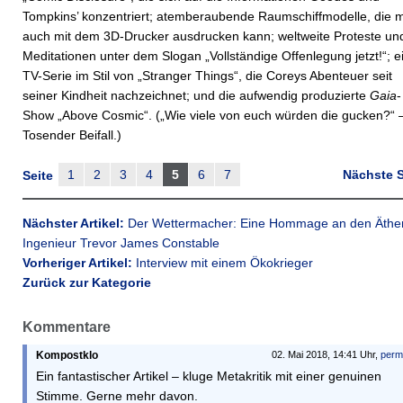
Tompkins’ konzentriert; atemberaubende Raumschiffmodelle, die 
auch mit dem 3D-Drucker ausdrucken kann; weltweite Proteste un
Meditationen unter dem Slogan „Vollständige Offenlegung jetzt!“; e
TV-Serie im Stil von „Stranger Things“, die Coreys Abenteuer seit
seiner Kindheit nachzeichnet; und die aufwendig produzierte
Gaia
-
Show „Above Cosmic“. („Wie viele von euch würden die gucken?“ 
Tosender Beifall.)
1
2
3
4
5
6
7
Nächste S
Seite
Nächster Artikel:
Der Wettermacher: Eine Hommage an den Äthe
Ingenieur Trevor James Constable
Vorheriger Artikel:
Interview mit einem Ökokrieger
Zurück zur Kategorie
Kommentare
Kompostklo
02. Mai 2018, 14:41 Uhr,
perm
Ein fantastischer Artikel – kluge Metakritik mit einer genuinen
Stimme. Gerne mehr davon.