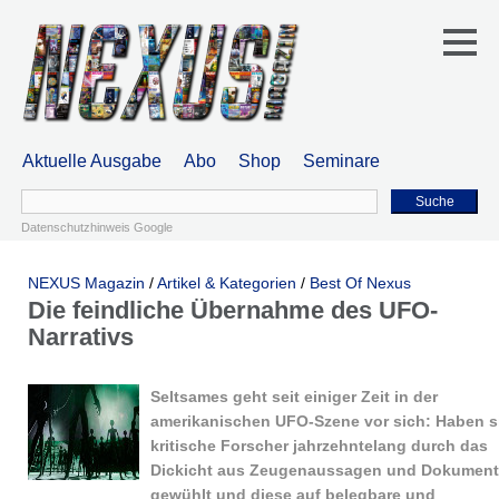
Aktuelle Ausgabe
Abo
Shop
Seminare
Suche
Datenschutzhinweis Google
NEXUS Magazin
/
Artikel & Kategorien
/
Best Of Nexus
Die feindliche Übernahme des UFO-
Narrativs
Seltsames geht seit einiger Zeit in der
amerikanischen UFO-Szene vor sich: Haben s
kritische Forscher jahrzehntelang durch das
Dickicht aus Zeugenaussagen und Dokumen
gewühlt und diese auf belegbare und