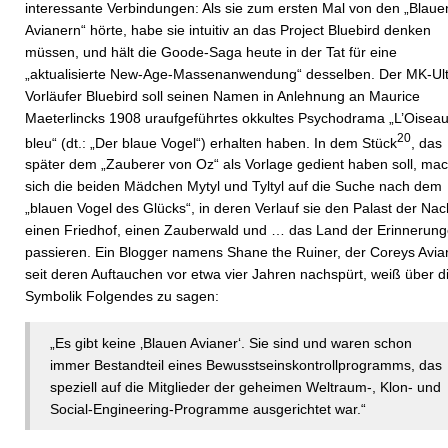
interessante Verbindungen: Als sie zum ersten Mal von den „Blaue
Avianern“ hörte, habe sie intuitiv an das Project Bluebird denken
müssen, und hält die Goode-Saga heute in der Tat für eine
„aktualisierte New-Age-Massenanwendung“ desselben. Der MK-Ult
Vorläufer Bluebird soll seinen Namen in Anlehnung an Maurice
Maeterlincks 1908 uraufgeführtes okkultes Psychodrama „L’Oisea
20
bleu“ (dt.: „Der blaue Vogel“) erhalten haben. In dem Stück
, das
später dem „Zauberer von Oz“ als Vorlage gedient haben soll, ma
sich die beiden Mädchen Mytyl und Tyltyl auf die Suche nach dem
„blauen Vogel des Glücks“, in deren Verlauf sie den Palast der Nac
einen Friedhof, einen Zauberwald und … das Land der Erinnerun
passieren. Ein Blogger namens Shane the Ruiner, der Coreys Avia
seit deren Auftauchen vor etwa vier Jahren nachspürt, weiß über d
Symbolik Folgendes zu sagen:
„Es gibt keine ‚Blauen Avianer‘. Sie sind und waren schon
immer Bestandteil eines Bewusstseinskontrollprogramms, das
speziell auf die Mitglieder der geheimen Weltraum-, Klon- und
Social-Engineering-Programme ausgerichtet war.“