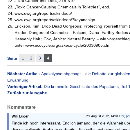
J Nat Cancer Inst 1994; 215-310
„Toxic Cancer-Causing Chemicals in Toiletries“, ebd.
www.ewg.org/reports/skindeep/
www.ewg.org/reports/skindeep/?key=nosign
Erickson, Kim: Drop Dead Gorgeous: Protecting Yourself from 
Hidden Dangers of Cosmetics.; Falconi, Diana: Earthly Bodies
Heavenly Hair.; Cox, Janice: Natural Beauty. – wie vorgeschla
unter www.ecocycle.org/askeco-cycle/20030905.cfm
1
2
3
4
Seite
Nächster Artikel:
Apokalypse abgesagt – die Debatte zur globale
Erwärmung
Vorheriger Artikel:
Die kriminelle Geschichte des Papsttums, Teil 
Zurück zur Ausgabe
Kommentare
Willi Luger
29. August 2012, 14:01 Uhr,
pe
Finde ich hoch interessant. Endlich jemand, der die Wahrheit üb
dieses weltweite Problem verbreitet. Bin selbst mit einem offene