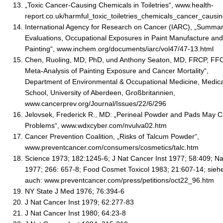
„Toxic Cancer-Causing Chemicals in Toiletries“, www.health-
report.co.uk/harmful_toxic_toiletries_chemicals_cancer_causin
International Agency for Research on Cancer (IARC), „Summar
Evaluations, Occupational Exposures in Paint Manufacture and
Painting“, www.inchem.org/documents/iarc/vol47/47-13.html
Chen, Ruoling, MD, PhD, und Anthony Seaton, MD, FRCP, FF
Meta-Analysis of Painting Exposure and Cancer Mortality“,
Department of Environmental & Occupational Medicine, Medica
School, University of Aberdeen, Großbritannien,
www.cancerprev.org/Journal/Issues/22/6/296
Jelovsek, Frederick R., MD: „Perineal Powder and Pads May 
Problems“, www.wdxcyber.com/nvulva02.htm
Cancer Prevention Coalition, „Risks of Talcum Powder“,
www.preventcancer.com/consumers/cosmetics/talc.htm
Science 1973; 182:1245-6; J Nat Cancer Inst 1977; 58:409; Na
1977; 266: 657-8; Food Cosmet Toxicol 1983; 21:607-14; sieh
auch: www.preventcancer.com/press/petitions/oct22_96.htm
NY State J Med 1976; 76:394-6
J Nat Cancer Inst 1979; 62:277-83
J Nat Cancer Inst 1980; 64:23-8