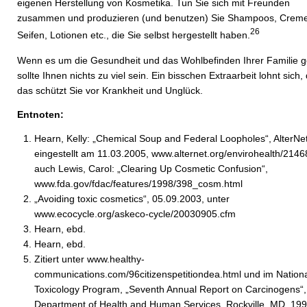
eigenen Herstellung von Kosmetika. Tun Sie sich mit Freunden
zusammen und produzieren (und benutzen) Sie Shampoos, Creme
26
Seifen, Lotionen etc., die Sie selbst hergestellt haben.
Wenn es um die Gesundheit und das Wohlbefinden Ihrer Familie g
sollte Ihnen nichts zu viel sein. Ein bisschen Extraarbeit lohnt sich,
das schützt Sie vor Krankheit und Unglück.
Entnoten:
Hearn, Kelly: „Chemical Soup and Federal Loopholes“, AlterNet
eingestellt am 11.03.2005, www.alternet.org/envirohealth/2146
auch Lewis, Carol: „Clearing Up Cosmetic Confusion“,
www.fda.gov/fdac/features/1998/398_cosm.html
„Avoiding toxic cosmetics“, 05.09.2003, unter
www.ecocycle.org/askeco-cycle/20030905.cfm
Hearn, ebd.
Hearn, ebd.
Zitiert unter www.healthy-
communications.com/96citizenspetitiondea.html und im Nation
Toxicology Program, „Seventh Annual Report on Carcinogens“
Department of Health and Human Services, Rockville, MD, 199