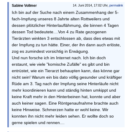
Sabine Vollmer
14. Juni 2014, 17:02 Uhr,
permalink
Ich bin auf der Suche nach einem Zusammenhang der 5-
fach-Impfung unseres 8 Jahrte alten Rottweilers und
dessen plötzlicher Hinterlauflähmung, die binnen 4 Tagen
dessen Tod bedeutete....Von 4 zu Rate gezogenen
Tierärzten winkten 3 entschlossen ab, dass dies etwas mit
der Impfung zu tun hätte. Einer, der ihn dann auch erlöste,
zog es zumindest vorsichtig in Erwägung.
Und nun forsche ich im Internet nach. Ich bin doch
erstaunt, wie viele "komische Zufälle" es gibt und bin
entrüstet, wie ein Tierarzt behaupten kann, das könne gar
nicht sein! Warum ein bis dato völlig gesunder und kräftiger
Rüde am 3. Tag nach der Impfung seine Hinterläufe nicht
mehr koordinieren kann und ständig hinten umkippt und
keine Kraft mehr in den Hinterbeinen hat, konnte und aber
auch keiner sagen. Eine Röntgenaufnahme brachte auch
keine Hinweise. Schmerzen hatte er wohl keine. Wir
konnten ihn nicht mehr leiden sehen. Er wollte doch so
gerne spielen und rennen....