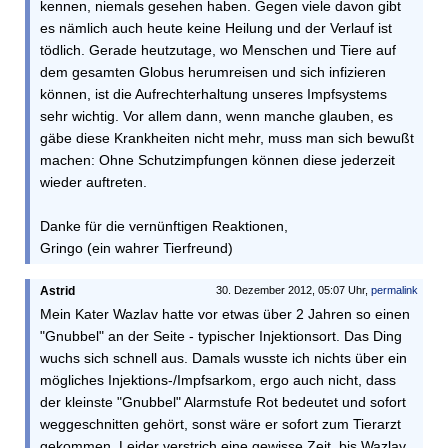
kennen, niemals gesehen haben. Gegen viele davon gibt
es nämlich auch heute keine Heilung und der Verlauf ist
tödlich. Gerade heutzutage, wo Menschen und Tiere auf
dem gesamten Globus herumreisen und sich infizieren
können, ist die Aufrechterhaltung unseres Impfsystems
sehr wichtig. Vor allem dann, wenn manche glauben, es
gäbe diese Krankheiten nicht mehr, muss man sich bewußt
machen: Ohne Schutzimpfungen können diese jederzeit
wieder auftreten.
Danke für die vernünftigen Reaktionen,
Gringo (ein wahrer Tierfreund)
Astrid
30. Dezember 2012, 05:07 Uhr,
permalink
Mein Kater Wazlav hatte vor etwas über 2 Jahren so einen
"Gnubbel" an der Seite - typischer Injektionsort. Das Ding
wuchs sich schnell aus. Damals wusste ich nichts über ein
mögliches Injektions-/Impfsarkom, ergo auch nicht, dass
der kleinste "Gnubbel" Alarmstufe Rot bedeutet und sofort
weggeschnitten gehört, sonst wäre er sofort zum Tierarzt
gekommen. Leider verstrich eine gewisse Zeit, bis Wazlav