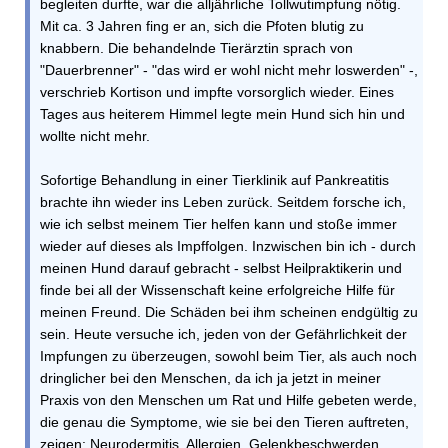
begleiten durfte, war die alljährliche Tollwutimpfung nötig.
Mit ca. 3 Jahren fing er an, sich die Pfoten blutig zu
knabbern. Die behandelnde Tierärztin sprach von
"Dauerbrenner" - "das wird er wohl nicht mehr loswerden" -,
verschrieb Kortison und impfte vorsorglich wieder. Eines
Tages aus heiterem Himmel legte mein Hund sich hin und
wollte nicht mehr.
Sofortige Behandlung in einer Tierklinik auf Pankreatitis
brachte ihn wieder ins Leben zurück. Seitdem forsche ich,
wie ich selbst meinem Tier helfen kann und stoße immer
wieder auf dieses als Impffolgen. Inzwischen bin ich - durch
meinen Hund darauf gebracht - selbst Heilpraktikerin und
finde bei all der Wissenschaft keine erfolgreiche Hilfe für
meinen Freund. Die Schäden bei ihm scheinen endgültig zu
sein. Heute versuche ich, jeden von der Gefährlichkeit der
Impfungen zu überzeugen, sowohl beim Tier, als auch noch
dringlicher bei den Menschen, da ich ja jetzt in meiner
Praxis von den Menschen um Rat und Hilfe gebeten werde,
die genau die Symptome, wie sie bei den Tieren auftreten,
zeigen: Neurodermitis, Allergien, Gelenkbeschwerden,