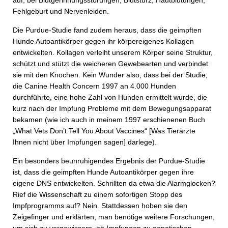
Fehlgeburt und Nervenleiden.
Die Purdue-Studie fand zudem heraus, dass die geimpften
Hunde Autoantikörper gegen ihr körpereigenes Kollagen
entwickelten. Kollagen verleiht unserem Körper seine Struktur,
schützt und stützt die weicheren Gewebearten und verbindet
sie mit den Knochen. Kein Wunder also, dass bei der Studie,
die Canine Health Concern 1997 an 4.000 Hunden
durchführte, eine hohe Zahl von Hunden ermittelt wurde, die
kurz nach der Impfung Probleme mit dem Bewegungsapparat
bekamen (wie ich auch in meinem 1997 erschienenen Buch
„What Vets Don’t Tell You About Vaccines“ [Was Tierärzte
Ihnen nicht über Impfungen sagen] darlege).
Ein besonders beunruhigendes Ergebnis der Purdue-Studie
ist, dass die geimpften Hunde Autoantikörper gegen ihre
eigene DNS entwickelten. Schrillten da etwa die Alarmglocken?
Rief die Wissenschaft zu einem sofortigen Stopp des
Impfprogramms auf? Nein. Stattdessen hoben sie den
Zeigefinger und erklärten, man benötige weitere Forschungen,
um sich zu vergewissern, ob Impfungen zu genetischen