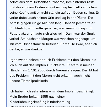
selbst aus dem Tiefschlaf aufwachte, ihm hinterher raste
und ihn auf dem Boden so gut es ging festhielt - vor allem
seine Kopf, damit er nicht ständig auf den Boden schlug. Er
verlor dabei auch seinen Urin und lag in der Pfütze. Die
Anfälle gingen einige Minuten lang. Danach jammerte er
fürchterlich, schnaufte genauso, war verwirrt, ging zum
Futterplatz und haute sich alles rein. Dann war der Spuk
vorbei. Am nächsten Morgen war waschen angesagt, um
ihn vom Uringestank zu befreien. Er maulte zwar, aber ich
denke, er war dankbar.
Irgendwann bekam er auch Probleme mit den Nieren, die
ich auch auf das Impfen zurückführe. Er starb in meinen
Händen am 17.01.2008 durch Nierenversagen. Der TA hat
das Problem mit den Nieren nicht erkannt, auch nicht
unsere Tierheilpraktikerin.
Ich habe mich sehr intensiv mit dem Impfen beschäftigt.
Mein Bruder bekam 1955 nach einer
Kinderlähmungsimpfung Kinderlähmung.
Ich selbst sprang dem ‚Teufel’ gerade noch mal von der