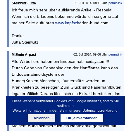
Steinwitz Jutta
02. Juli 2014, 08:11 Uhr,
permalink
Ich freue mich sehr über aufklärende Artikel - Respekt.
Wenn ich die Erlaubnis bekomme würde ich sie gerne auf
meiner Seite aufführen
www.impfsch
äden-hund.com
Danke
Jutta Steinwitz
M.Emin Arpaci
02. Juli 2014, 09:06 Uhr,
permalink
Alle Wirbeltiere haben ein Endocannabinoidsystem!!!
Durch Gabe von Cannabinoiden der Hanfflanze kann das
Endocannabinoidsystem der
Hunde(Katzen,Menschen,...)unterstützt werden un
Krankheiten zu beseitigen.Zum Glück sind Faserhanfblüten
legal erhältlich.Daraus lässt sich ein Extrakt herstellen ,das
bei so gut wie allen gesundheitlichen Problemen hilft.
Diese Website verwendet Cookies von Google Analytics, sofern Sie
zustimmen.
Falls THC haltiges Hanf (als Apettitanreger und gegen
Weitere Informationen finden Sie in unserer
Datenschutzerklärung
.
Übelkeit) nötig ist kann mein bei der Bundesopiumstelle
Ablehnen
OK, einverstanden
eine Erlaunis holen.
Meinem Hund schmiere ich ein Hanfextrakt gemischt mit