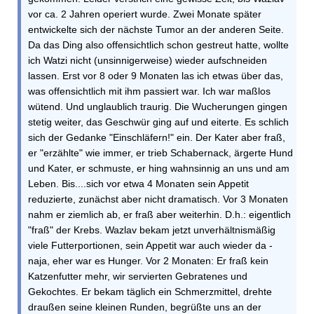
vor ca. 2 Jahren operiert wurde. Zwei Monate später
entwickelte sich der nächste Tumor an der anderen Seite.
Da das Ding also offensichtlich schon gestreut hatte, wollte
ich Watzi nicht (unsinnigerweise) wieder aufschneiden
lassen. Erst vor 8 oder 9 Monaten las ich etwas über das,
was offensichtlich mit ihm passiert war. Ich war maßlos
wütend. Und unglaublich traurig. Die Wucherungen gingen
stetig weiter, das Geschwür ging auf und eiterte. Es schlich
sich der Gedanke "Einschläfern!" ein. Der Kater aber fraß,
er "erzählte" wie immer, er trieb Schabernack, ärgerte Hund
und Kater, er schmuste, er hing wahnsinnig an uns und am
Leben. Bis....sich vor etwa 4 Monaten sein Appetit
reduzierte, zunächst aber nicht dramatisch. Vor 3 Monaten
nahm er ziemlich ab, er fraß aber weiterhin. D.h.: eigentlich
"fraß" der Krebs. Wazlav bekam jetzt unverhältnismäßig
viele Futterportionen, sein Appetit war auch wieder da -
naja, eher war es Hunger. Vor 2 Monaten: Er fraß kein
Katzenfutter mehr, wir servierten Gebratenes und
Gekochtes. Er bekam täglich ein Schmerzmittel, drehte
draußen seine kleinen Runden, begrüßte uns an der