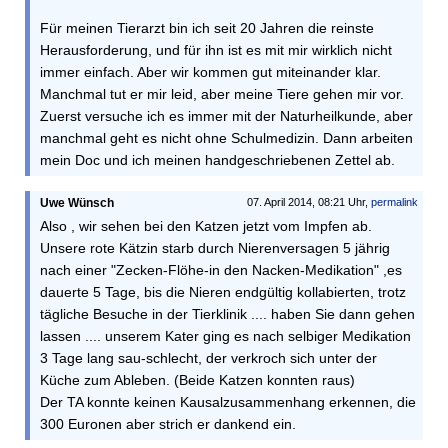
Für meinen Tierarzt bin ich seit 20 Jahren die reinste
Herausforderung, und für ihn ist es mit mir wirklich nicht
immer einfach. Aber wir kommen gut miteinander klar.
Manchmal tut er mir leid, aber meine Tiere gehen mir vor.
Zuerst versuche ich es immer mit der Naturheilkunde, aber
manchmal geht es nicht ohne Schulmedizin. Dann arbeiten
mein Doc und ich meinen handgeschriebenen Zettel ab.
Uwe Wünsch
07. April 2014, 08:21 Uhr,
permalink
Also , wir sehen bei den Katzen jetzt vom Impfen ab.
Unsere rote Kätzin starb durch Nierenversagen 5 jährig
nach einer "Zecken-Flöhe-in den Nacken-Medikation" ,es
dauerte 5 Tage, bis die Nieren endgültig kollabierten, trotz
tägliche Besuche in der Tierklinik .... haben Sie dann gehen
lassen .... unserem Kater ging es nach selbiger Medikation
3 Tage lang sau-schlecht, der verkroch sich unter der
Küche zum Ableben. (Beide Katzen konnten raus)
Der TA konnte keinen Kausalzusammenhang erkennen, die
300 Euronen aber strich er dankend ein.