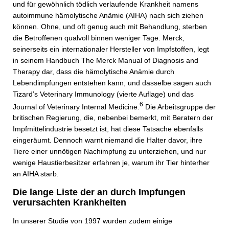
und für gewöhnlich tödlich verlaufende Krankheit namens
autoimmune hämolytische Anämie (AIHA) nach sich ziehen
können. Ohne, und oft genug auch mit Behandlung, sterben
die Betroffenen qualvoll binnen weniger Tage. Merck,
seinerseits ein internationaler Hersteller von Impfstoffen, legt
in seinem Handbuch The Merck Manual of Diagnosis and
Therapy dar, dass die hämolytische Anämie durch
Lebendimpfungen entstehen kann, und dasselbe sagen auch
Tizard’s Veterinary Immunology (vierte Auflage) und das
6
Journal of Veterinary Internal Medicine.
Die Arbeitsgruppe der
britischen Regierung, die, nebenbei bemerkt, mit Beratern der
Impfmittelindustrie besetzt ist, hat diese Tatsache ebenfalls
eingeräumt. Dennoch warnt niemand die Halter davor, ihre
Tiere einer unnötigen Nachimpfung zu unterziehen, und nur
wenige Haustierbesitzer erfahren je, warum ihr Tier hinterher
an AIHA starb.
Die lange Liste der an durch Impfungen
verursachten Krankheiten
In unserer Studie von 1997 wurden zudem einige