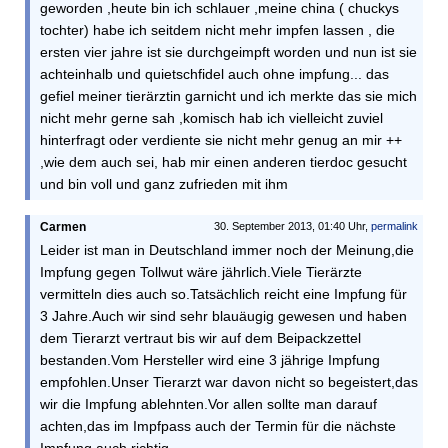
geworden ,heute bin ich schlauer ,meine china ( chuckys
tochter) habe ich seitdem nicht mehr impfen lassen , die
ersten vier jahre ist sie durchgeimpft worden und nun ist sie
achteinhalb und quietschfidel auch ohne impfung... das
gefiel meiner tierärztin garnicht und ich merkte das sie mich
nicht mehr gerne sah ,komisch hab ich vielleicht zuviel
hinterfragt oder verdiente sie nicht mehr genug an mir ++
,wie dem auch sei, hab mir einen anderen tierdoc gesucht
und bin voll und ganz zufrieden mit ihm
Carmen
30. September 2013, 01:40 Uhr,
permalink
Leider ist man in Deutschland immer noch der Meinung,die
Impfung gegen Tollwut wäre jährlich.Viele Tierärzte
vermitteln dies auch so.Tatsächlich reicht eine Impfung für
3 Jahre.Auch wir sind sehr blauäugig gewesen und haben
dem Tierarzt vertraut bis wir auf dem Beipackzettel
bestanden.Vom Hersteller wird eine 3 jährige Impfung
empfohlen.Unser Tierarzt war davon nicht so begeistert,das
wir die Impfung ablehnten.Vor allen sollte man darauf
achten,das im Impfpass auch der Termin für die nächste
Impfung auch richtig