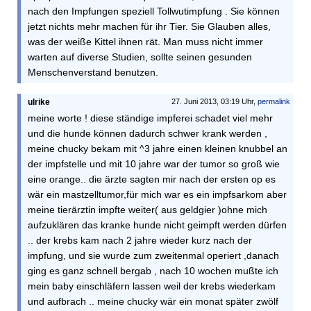
nach den Impfungen speziell Tollwutimpfung . Sie können
jetzt nichts mehr machen für ihr Tier. Sie Glauben alles,
was der weiße Kittel ihnen rät. Man muss nicht immer
warten auf diverse Studien, sollte seinen gesunden
Menschenverstand benutzen.
ulrike
27. Juni 2013, 03:19 Uhr,
permalink
meine worte ! diese ständige impferei schadet viel mehr
und die hunde können dadurch schwer krank werden ,
meine chucky bekam mit ^3 jahre einen kleinen knubbel an
der impfstelle und mit 10 jahre war der tumor so groß wie
eine orange.. die ärzte sagten mir nach der ersten op es
wär ein mastzelltumor,für mich war es ein impfsarkom aber
meine tierärztin impfte weiter( aus geldgier )ohne mich
aufzuklären das kranke hunde nicht geimpft werden dürfen
.. der krebs kam nach 2 jahre wieder kurz nach der
impfung, und sie wurde zum zweitenmal operiert ,danach
ging es ganz schnell bergab , nach 10 wochen mußte ich
mein baby einschläfern lassen weil der krebs wiederkam
und aufbrach .. meine chucky wär ein monat später zwölf