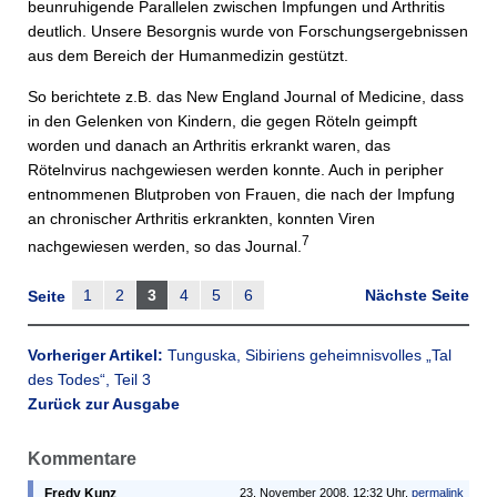
beunruhigende Parallelen zwischen Impfungen und Arthritis
deutlich. Unsere Besorgnis wurde von Forschungsergebnissen
aus dem Bereich der Humanmedizin gestützt.
So berichtete z.B. das New England Journal of Medicine, dass
in den Gelenken von Kindern, die gegen Röteln geimpft
worden und danach an Arthritis erkrankt waren, das
Rötelnvirus nachgewiesen werden konnte. Auch in peripher
entnommenen Blutproben von Frauen, die nach der Impfung
an chronischer Arthritis erkrankten, konnten Viren
7
nachgewiesen werden, so das Journal.
1
2
3
4
5
6
Nächste Seite
Seite
Vorheriger Artikel:
Tunguska, Sibiriens geheimnisvolles „Tal
des Todes“, Teil 3
Zurück zur Ausgabe
Kommentare
Fredy Kunz
23. November 2008, 12:32 Uhr,
permalink