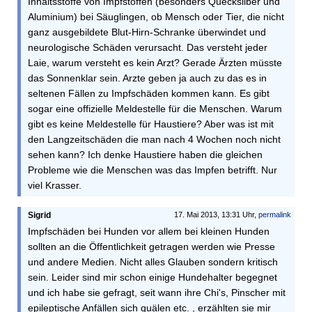
Inhaltsstoffe von Impfstoffen (besonders Quecksilber und
Aluminium) bei Säuglingen, ob Mensch oder Tier, die nicht
ganz ausgebildete Blut-Hirn-Schranke überwindet und
neurologische Schäden verursacht. Das versteht jeder
Laie, warum versteht es kein Arzt? Gerade Ärzten müsste
das Sonnenklar sein. Arzte geben ja auch zu das es in
seltenen Fällen zu Impfschäden kommen kann. Es gibt
sogar eine offizielle Meldestelle für die Menschen. Warum
gibt es keine Meldestelle für Haustiere? Aber was ist mit
den Langzeitschäden die man nach 4 Wochen noch nicht
sehen kann? Ich denke Haustiere haben die gleichen
Probleme wie die Menschen was das Impfen betrifft. Nur
viel Krasser.
Sigrid
17. Mai 2013, 13:31 Uhr,
permalink
Impfschäden bei Hunden vor allem bei kleinen Hunden
sollten an die Öffentlichkeit getragen werden wie Presse
und andere Medien. Nicht alles Glauben sondern kritisch
sein. Leider sind mir schon einige Hundehalter begegnet
und ich habe sie gefragt, seit wann ihre Chi's, Pinscher mit
epileptische Anfällen sich quälen etc. , erzählten sie mir