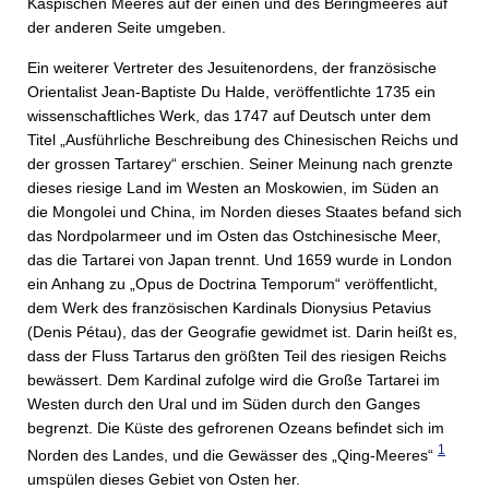
Kaspischen Meeres auf der einen und des Beringmeeres auf
der anderen Seite umgeben.
Ein weiterer Vertreter des Jesuitenordens, der französische
Orientalist Jean-Baptiste Du Halde, veröffentlichte 1735 ein
wissenschaftliches Werk, das 1747 auf Deutsch unter dem
Titel „Ausführliche Beschreibung des Chinesischen Reichs und
der grossen Tartarey“ erschien. Seiner Meinung nach grenzte
dieses riesige Land im Westen an Moskowien, im Süden an
die Mongolei und China, im Norden dieses Staates befand sich
das Nordpolarmeer und im Osten das Ostchinesische Meer,
das die Tartarei von Japan trennt. Und 1659 wurde in London
ein Anhang zu „Opus de Doctrina Temporum“ veröffentlicht,
dem Werk des französischen Kardinals Dionysius Petavius
(Denis Pétau), das der Geografie gewidmet ist. Darin heißt es,
dass der Fluss Tartarus den größten Teil des riesigen Reichs
bewässert. Dem Kardinal zufolge wird die Große Tartarei im
Westen durch den Ural und im Süden durch den Ganges
begrenzt. Die Küste des gefrorenen Ozeans befindet sich im
1
Norden des Landes, und die Gewässer des „Qing-Meeres“
umspülen dieses Gebiet von Osten her.