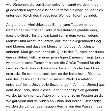
wie Dämonen, die von Satan selbst entsandt wurden. In der
griechischen Mythologie ist der Tartaros ein Abgrund, der sich
unter dem Reich des Hades (der Welt der Toten) befindet.
Aufgrund der Ähnlichkeit des Ethnonyms Tataren mit dem
Namen der heidnischen Hölle in Westeuropa glaubte man,
dass die Große Tartarei ein Land sei, in dem verschiedene
Monster und Kreaturen lebten, darunter die legendären Gog
und Magog, und dass die Menschen dort den Antichristen
anbeten. Man glaubte, dass die Quelle des Flusses, der durch
dieses Gebiet fließt, in einer jenseitigen Dimension liegt. Einige
westeuropäische Forscher hielten die Große Tartarei für ein
riesiges Reich, das sich vom Ural bis zum Pazifischen Ozean
erstreckt. So schrieb beispielsweise der italienische Diplomat
und Jesuit Giovanni Botero in seinem Werk „Le relationi
universali“ [dt.: „Universelle Beziehungen“; Anm. d. Übers.] aus
dem Jahr 1595, dass dieses Land früher Skythien genannt
wurde. Es nehme halb Asien ein und grenze im Westen an die
Wolgaregion und im Süden an China und Indien. Gleichzeitig
würden die Länder des riesigen Reichs von den Wassern des