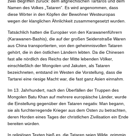
zwei Begriffen zurück: dem altgriechischen Tartaros und dem
Namen des Volkes „Tataren“. Es wird angenommen, dass
diese Wörter in den Köpfen der Bewohner Westeuropas
wegen der klanglichen Ähnlichkeit zusammengesetzt wurden.
Tatsächlich hatten die Europäer von den Karawanenführern
(Karawanen-Bashis), die auf der großen Seidenstraße Waren
aus China transportierten, von den geheimnisvollen Tataren
gehört, die in den östlichen Ländern lebten. Da die Chinesen
fast alle nördlich des Reichs der Mitte lebenden Völker,
einschließlich der Mongolen und Jakuten, als Tataren
bezeichneten, entstand im Westen die Vorstellung, dass die
Tartarei eine riesige Macht war, die fast ganz Asien einnahm.
Im 13. Jahrhundert, nach den Überfällen der Truppen des
Mongolen Batu Khan auf mehrere europäische Länder, wurde
die Einstellung gegenüber den Tataren negativ. Man begann,
sie als furchterregende Krieger aus dem Osten zu betrachten,
deren Horden eines Tages der christlichen Zivilisation ein Ende
bereiten würden.
In religiösen Texten hieß es, die Tataren seien Wilde, grimmig