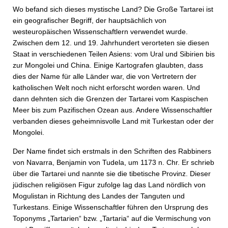
Wo befand sich dieses mystische Land? Die Große Tar­tarei ist
ein geografischer Begriff, der hauptsächlich von
westeuropäischen Wissenschaftlern verwendet wurde.
Zwischen dem 12. und 19. Jahrhundert verorteten sie diesen
Staat in verschiedenen Teilen Asiens: vom Ural und Sibirien bis
zur Mongolei und China. Einige Kartografen glaubten, dass
dies der Name für alle Länder war, die von Vertretern der
katholischen Welt noch nicht erforscht worden waren. Und
dann dehnten sich die Grenzen der Tartarei vom Kaspischen
Meer bis zum Pazifischen Ozean aus. Andere Wissenschaftler
verbanden dieses geheimnisvolle Land mit Turkestan oder der
Mongolei.
Der Name findet sich erstmals in den Schriften des Rabbiners
von Navarra, Benjamin von Tudela, um 1173 n. Chr. Er schrieb
über die Tartarei und nannte sie die tibetische Provinz. Dieser
jüdischen religiösen Figur zufolge lag das Land nördlich von
Mogulistan in Richtung des Landes der Tanguten und
Turkestans. Einige Wissenschaftler führen den Ursprung des
Toponyms „Tartarien“ bzw. „Tartaria“ auf die Vermischung von