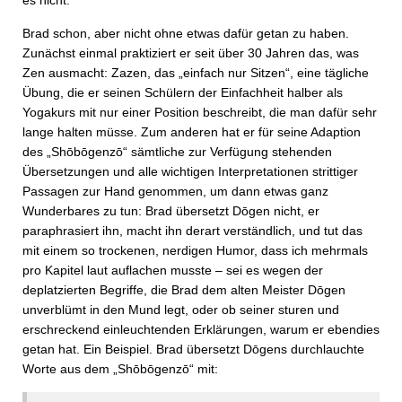
es nicht.
Brad schon, aber nicht ohne etwas dafür getan zu haben.
Zunächst einmal praktiziert er seit über 30 Jahren das, was
Zen ausmacht: Zazen, das „einfach nur Sitzen“, eine tägliche
Übung, die er seinen Schülern der Einfachheit halber als
Yogakurs mit nur einer Position beschreibt, die man dafür sehr
lange halten müsse. Zum anderen hat er für seine Adaption
des „Shōbōgenzō“ sämtliche zur Verfügung stehenden
Übersetzungen und alle wichtigen Interpretationen strittiger
Passagen zur Hand genommen, um dann etwas ganz
Wunderbares zu tun: Brad übersetzt Dōgen nicht, er
paraphrasiert ihn, macht ihn derart verständlich, und tut das
mit einem so trockenen, nerdigen Humor, dass ich mehrmals
pro Kapitel laut auflachen musste – sei es wegen der
deplatzierten Begriffe, die Brad dem alten Meister Dōgen
unverblümt in den Mund legt, oder ob seiner sturen und
erschreckend einleuchtenden Erklärungen, warum er ebendies
getan hat. Ein Beispiel. Brad übersetzt Dōgens durchlauchte
Worte aus dem „Shōbōgenzō“ mit: