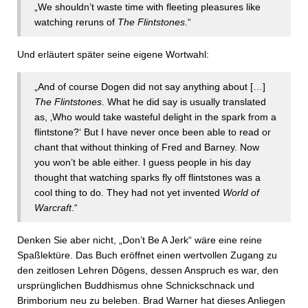
„We shouldn’t waste time with fleeting pleasures like
watching reruns of
The Flintstones
.“
Und erläutert später seine eigene Wortwahl:
„And of course Dogen did not say anything about […]
The Flintstones
. What he did say is usually translated
as, ‚Who would take wasteful delight in the spark from a
flintstone?‘ But I have never once been able to read or
chant that without thinking of Fred and Barney. Now
you won’t be able either. I guess people in his day
thought that watching sparks fly off flintstones was a
cool thing to do. They had not yet invented
World of
Warcraft
.“
Denken Sie aber nicht, „Don’t Be A Jerk“ wäre eine reine
Spaßlektüre. Das Buch eröffnet einen wertvollen Zugang zu
den zeitlosen Lehren Dōgens, dessen Anspruch es war, den
ursprünglichen Buddhismus ohne Schnickschnack und
Brimborium neu zu beleben. Brad Warner hat dieses Anliegen