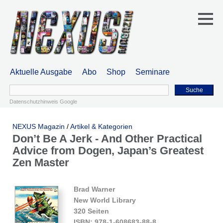
Aktuelle Ausgabe
Abo
Shop
Seminare
Suche
Datenschutzhinweis Google
NEXUS Magazin
/
Artikel & Kategorien
Don’t Be A Jerk - And Other Practical
Advice from Dogen, Japan’s Greatest
Zen Master
Brad Warner
New World Library
320 Seiten
ISBN: 978-1-608683-88-8