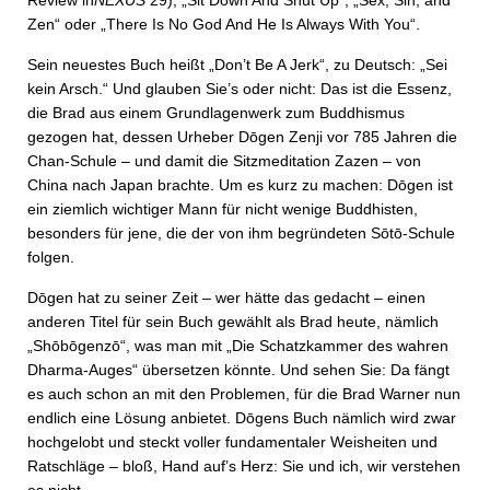
Review in
NEXUS
29), „Sit Down And Shut Up“, „Sex, Sin, and
Zen“ oder „There Is No God And He Is Always With You“.
Sein neuestes Buch heißt „Don’t Be A Jerk“, zu Deutsch: „Sei
kein Arsch.“ Und glauben Sie’s oder nicht: Das ist die Essenz,
die Brad aus einem Grundlagenwerk zum Buddhismus
gezogen hat, dessen Urheber Dōgen Zenji vor 785 Jahren die
Chan-Schule – und damit die Sitzmeditation Zazen – von
China nach Japan brachte. Um es kurz zu machen: Dōgen ist
ein ziemlich wichtiger Mann für nicht wenige Buddhisten,
besonders für jene, die der von ihm begründeten Sōtō-Schule
folgen.
Dōgen hat zu seiner Zeit – wer hätte das gedacht – einen
anderen Titel für sein Buch gewählt als Brad heute, nämlich
„Shōbōgenzō“, was man mit „Die Schatzkammer des wahren
Dharma-Auges“ übersetzen könnte. Und sehen Sie: Da fängt
es auch schon an mit den Problemen, für die Brad Warner nun
endlich eine Lösung anbietet. Dōgens Buch nämlich wird zwar
hochgelobt und steckt voller fundamentaler Weisheiten und
Ratschläge – bloß, Hand auf’s Herz: Sie und ich, wir verstehen