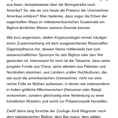
aus Asien, beispielsweise über die Beringstraße nach
Amerika? So, wie wir uns heute die Präsenz der Ureinwohner
Amerikas erklären? Man bedenke, dass sogar die Erben der
sagenhaften Maya im mittelamerikanischen Guatemala ein
Bigfoot-ähnliches Wesen namens Duende kennen.
Wie kurz angerissen, stellen Kryptozoologen immer häufiger
einen Zusammenhang mit dem ausgestorbenen Riesenaffen
Gigantopithecus her, dessen Name mittlerweile fast zum
wissenschaftlichen Synonym für den Bigfoot oder den Yeti
geworden ist. Interessant für mich ist die Tatsache, dass seine
jüngsten Funde aus China, seine ältesten aus Pakistan und
Nordindien stammen, aus Ländern uralter Hochkulturen, die,
wie auch die amerikanischen Ureinwohner, nicht nur eine
reiche Fülle an Mythen aufweisen, in denen wie insbesondere
in Indien göttliche Affenmenschen (Hanuman oder Balaji)
vorkommen, sondern gleichzeitig eine Verbindung zu einer
künstlichen Mutation und somit zur Präastronautik herstellen.
Zwölf Jahre lang forschte der Zoologe Jordi Magraner nach
dem pakistanischen Bigfoot, dem Bar-manu, dem wilden