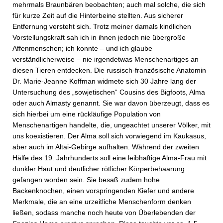
mehrmals Braunbären beobachten; auch mal solche, die sich
für kurze Zeit auf die Hinterbeine stellten. Aus sicherer
Entfernung versteht sich. Trotz meiner damals kindlichen
Vorstellungskraft sah ich in ihnen jedoch nie übergroße
Affenmenschen; ich konnte – und ich glaube
verständlicherweise – nie irgendetwas Menschenartiges an
diesen Tieren entdecken. Die russisch-französische Anatomin
Dr. Marie-Jeanne Koffman widmete sich 30 Jahre lang der
Untersuchung des „sowjetischen“ Cousins des Bigfoots, Alma
oder auch Almasty genannt. Sie war davon überzeugt, dass es
sich hierbei um eine rückläufige Population von
Menschenartigen handelte, die, ungeachtet unserer Völker, mit
uns koexistieren. Der Alma soll sich vorwiegend im Kaukasus,
aber auch im Altai-Gebirge aufhalten. Während der zweiten
Hälfe des 19. Jahrhunderts soll eine leibhaftige Alma-Frau mit
dunkler Haut und deutlicher rötlicher Körperbehaarung
gefangen worden sein. Sie besaß zudem hohe
Backenknochen, einen vorspringenden Kiefer und andere
Merkmale, die an eine urzeitliche Menschenform denken
ließen, sodass manche noch heute von Überlebenden der