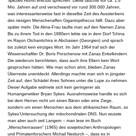
Spezies Homo erectus sprechen. Diese tauchte vor ca. 1,5
Mio. Jahren auf und verschwand vor rund 300.000 Jahren,
was interessanterweise fast in dieselbe Zeit des Aussterbens
des riesigen Menschenaffen Gigantopithecus fällt. Dazu aber
später mehr. Die Alma-Frau taufte man auf den Namen Zana.
Bis zu ihrem Tod in den 1880ern lebte sie in dem Dorf Tchina
im Rayon Otchamtchira in Abchasien (Georgien) und sprach
bis zuletzt kein einziges Wort. Im Jahr 1964 traf sich der
Wissenschaftler Dr. Boris Porschenow mit Zanas Enkelkindern.
Die wiederum berichteten, dass auch ihre Eltern kein Wort
gesprochen hätten. Wie man schon ahnt, blieben Zanas
Überreste unentdeckt. Allerdings machte man sich in jüngster
Zeit auf, den Schädel ihres Sohnes unter die Lupe zu nehmen.
Dieser Aufgabe widmete sich kein geringerer als
Humangenetiker Bryan Sykes. Ausnahmsweise handle es sich
bei dem Herren nicht um einen Bären oder eine Ziege,
sondern um einen Menschen aus dem afrikanischen Raum, so
Sykes’Untersuchung der mitochondrialen DNS. Nun wusste
man aber auch seit Langem – man lese im Buch
„Menschenrassen“ (1965) des sowjetischen Anthropologen
und Primatenforschers Michail Nesturch –, dass es in