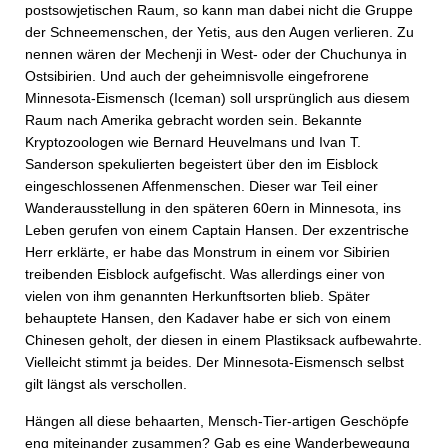
postsowjetischen Raum, so kann man dabei nicht die Gruppe
der Schneemenschen, der Yetis, aus den Augen verlieren. Zu
nennen wären der Mechenji in West- oder der Chuchunya in
Ostsibirien. Und auch der geheimnisvolle eingefrorene
Minnesota-Eismensch (Iceman) soll ursprünglich aus diesem
Raum nach Amerika gebracht worden sein. Bekannte
Kryptozoologen wie Bernard Heuvelmans und Ivan T.
Sanderson spekulierten begeistert über den im Eisblock
eingeschlossenen Affenmenschen. Dieser war Teil einer
Wanderausstellung in den späteren 60ern in Minnesota, ins
Leben gerufen von einem Captain Hansen. Der exzentrische
Herr erklärte, er habe das Monstrum in einem vor Sibirien
treibenden Eisblock aufgefischt. Was allerdings einer von
vielen von ihm genannten Herkunftsorten blieb. Später
behauptete Hansen, den Kadaver habe er sich von einem
Chinesen geholt, der diesen in einem Plastiksack aufbewahrte.
Vielleicht stimmt ja beides. Der Minnesota-Eismensch selbst
gilt längst als verschollen.
Hängen all diese behaarten, Mensch-Tier-artigen Geschöpfe
eng miteinander zusammen? Gab es eine Wanderbewegung