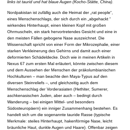
links ist taurid und hat blaue Augen (Kocho-Stätte, China).
Nordpakistan ist zufällig auch die Heimat der „rat people“,
eines Menschenschlags, der sich durch ein „abgehackt “
wirkendes Hinterhaupt, einen kleinen Kopf mit großen
Ohrmuscheln, ein stark hervortretendes Gesicht und eine in
den meisten Fällen gebogene Nase auszeichnet. Die
Wissenschaft spricht von einer Form der Mikrozephalie, einer
starken Verkleinerung des Gehirns und damit auch einer
deformierten Schädeldecke. Doch wie in meinen Artikeln in
Nexus 67 zum ersten Mal erläutert, könnte zwischen diesem
und dem Aussehen der Menschen der präkolumbianischen
Hochkulturen – man beachte den Maya-Typus auf den
diversen Steinreliefs –, und gleichzeitig auch dem
Menschenschlag der Vorderasiaten (Hethiter, Sumerer,
aschkenasischen Juden, aber auch – bedingt durch
Wanderung – bei einigen Mittel- und besonders
Südosteuropäern) ein inniger Zusammenhang bestehen. Es
handelt sich um die sogenannte tauride Rasse (typische
Merkmale: steiles Hinterhaupt, hakenförmige Nase, leicht
bräunliche Haut, dunkle Augen und Haare). Offenbar zeigen