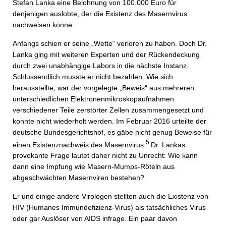
Stefan Lanka eine Belohnung von 100.000 Euro für
denjenigen auslobte, der die Existenz des Masernvirus
nachweisen könne.
Anfangs schien er seine „Wette“ verloren zu haben. Doch Dr.
Lanka ging mit weiteren Experten und der Rückendeckung
durch zwei unabhängige Labors in die nächste Instanz.
Schlussendlich musste er nicht bezahlen. Wie sich
herausstellte, war der vorgelegte „Beweis“ aus mehreren
unterschiedlichen Elektronenmikroskopaufnahmen
verschiedener Teile zerstörter Zellen zusammengesetzt und
konnte nicht wiederholt werden. Im Februar 2016 urteilte der
deutsche Bundesgerichtshof, es gäbe nicht genug Beweise für
5
einen Existenznachweis des Masernvirus.
Dr. Lankas
provokante Frage lautet daher nicht zu Unrecht: Wie kann
dann eine Impfung wie Masern-Mumps-Röteln aus
abgeschwächten Masernviren bestehen?
Er und einige andere Virologen stellten auch die Existenz von
HIV (Humanes Immundefizienz-Virus) als tatsächliches Virus
oder gar Auslöser von AIDS infrage. Ein paar davon