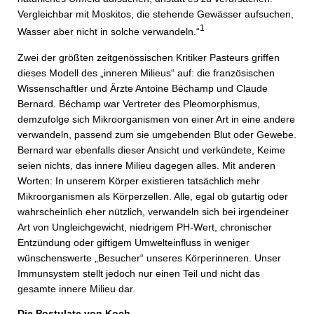
Vergleichbar mit Moskitos, die stehende Gewässer aufsuchen,
1
Wasser aber nicht in solche verwandeln.“
Zwei der größten zeitgenössischen Kritiker Pasteurs griffen
dieses Modell des „inneren Milieus“ auf: die französischen
Wissenschaftler und Ärzte Antoine Béchamp und Claude
Bernard. Béchamp war Vertreter des Pleomorphismus,
demzufolge sich Mikroorganismen von einer Art in eine andere
verwandeln, passend zum sie umgebenden Blut oder Gewebe.
Bernard war ebenfalls dieser Ansicht und verkündete, Keime
seien nichts, das innere Milieu dagegen alles. Mit anderen
Worten: In unserem Körper existieren tatsächlich mehr
Mikroorganismen als Körperzellen. Alle, egal ob gutartig oder
wahrscheinlich eher nützlich, verwandeln sich bei irgendeiner
Art von Ungleichgewicht, niedrigem PH-Wert, chronischer
Entzündung oder giftigem Umwelteinfluss in weniger
wünschenswerte „Besucher“ unseres Körperinneren. Unser
Immunsystem stellt jedoch nur einen Teil und nicht das
gesamte innere Milieu dar.
Die Postulate von Koch