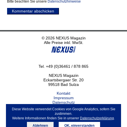
Bitte beachten Sie unsere
Datenschutzhinweise
Kommentar abschicken
© 2026 NEXUS Magazin
Alle Preise inkl. MwSt.
Tel. +49 (0)36461 / 878 865
NEXUS Magazin
Eckartsbergaer Str. 20
99518 Bad Sulza
Kontakt
Impressum
Datenschutz
Haftungsausschluss
Diese Website verwendet Cookies von Google Analytics, sofern Sie
ABO kündigen
zustimmen.
Weitere Informationen finden Sie in unserer
Datenschutzerklärung
.
Ablehnen
OK, einverstanden