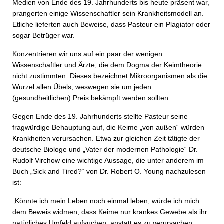
Medien von Ende des 19. Jahrhunderts bis heute präsent war,
prangerten einige Wissenschaftler sein Krankheitsmodell an.
Etliche lieferten auch Beweise, dass Pasteur ein Plagiator oder
sogar Betrüger war.
Konzentrieren wir uns auf ein paar der wenigen
Wissenschaftler und Ärzte, die dem Dogma der Keimtheorie
nicht zustimmten. Dieses bezeichnet Mikroorganismen als die
Wurzel allen Übels, weswegen sie um jeden
(gesundheitlichen) Preis bekämpft werden sollten.
Gegen Ende des 19. Jahrhunderts stellte Pasteur seine
fragwürdige Behauptung auf, die Keime „von außen“ würden
Krankheiten verursachen. Etwa zur gleichen Zeit tätigte der
deutsche Biologe und „Vater der modernen Pathologie“ Dr.
Rudolf Virchow eine wichtige Aussage, die unter anderem im
Buch „Sick and Tired?“ von Dr. Robert O. Young nachzulesen
ist:
„Könnte ich mein Leben noch einmal leben, würde ich mich
dem Beweis widmen, dass Keime nur krankes Gewebe als ihr
natürliches Umfeld aufsuchen, anstatt es zu verursachen.