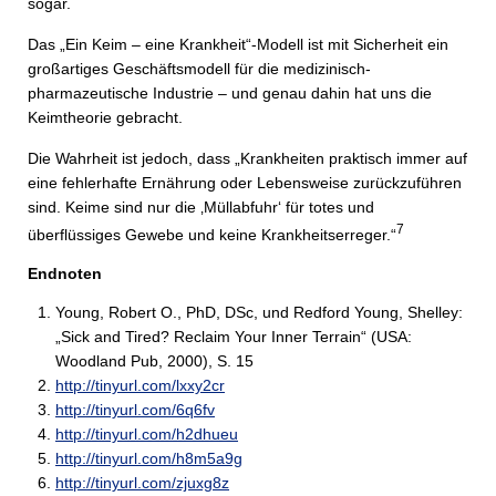
sogar.
Das „Ein Keim – eine Krankheit“-Modell ist mit Sicherheit ein
großartiges Geschäftsmodell für die medizinisch-
pharmazeutische Industrie – und genau dahin hat uns die
Keimtheorie gebracht.
Die Wahrheit ist jedoch, dass „Krankheiten praktisch immer auf
eine fehlerhafte Ernährung oder Lebensweise zurückzuführen
sind. Keime sind nur die ‚Müllabfuhr‘ für totes und
7
überflüssiges Gewebe und keine Krankheitserreger.“
Endnoten
Young, Robert O., PhD, DSc, und Redford Young, Shelley:
„Sick and Tired? Reclaim Your Inner Terrain“ (USA:
Woodland Pub, 2000), S. 15
http://tinyurl.com/lxxy2cr
http://tinyurl.com/6q6fv
http://tinyurl.com/h2dhueu
http://tinyurl.com/h8m5a9g
http://tinyurl.com/zjuxg8z