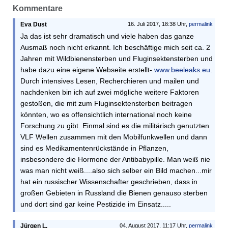
Kommentare
Eva Dust
16. Juli 2017, 18:38 Uhr,
permalink
Ja das ist sehr dramatisch und viele haben das ganze
Ausmaß noch nicht erkannt. Ich beschäftige mich seit ca. 2
Jahren mit Wildbienensterben und Fluginsektensterben und
habe dazu eine eigene Webseite erstellt-
www.beeleaks.eu.
Durch intensives Lesen, Recherchieren und mailen und
nachdenken bin ich auf zwei mögliche weitere Faktoren
gestoßen, die mit zum Fluginsektensterben beitragen
könnten, wo es offensichtlich international noch keine
Forschung zu gibt. Einmal sind es die militärisch genutzten
VLF Wellen zusammen mit den Mobilfunkwellen und dann
sind es Medikamentenrückstände in Pflanzen,
insbesondere die Hormone der Antibabypille. Man weiß nie
was man nicht weiß....also sich selber ein Bild machen...mir
hat ein russischer Wissenschafter geschrieben, dass in
großen Gebieten in Russland die Bienen genauso sterben
und dort sind gar keine Pestizide im Einsatz.....
Jürgen L.
04. August 2017, 11:17 Uhr,
permalink