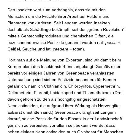
Den Insekten wird zum Verhängnis, dass sie mit den
Menschen um die Früchte ihrer Arbeit auf Feldern und
Plantagen konkurrieren. Seit Langem werden Insekten
deshalb als Schädlinge bekämpft, seit der „grünen Revolution“
mittels Gentechnikprodukten und chemischen Giften, die
bezeichnenderweise Pestizide genannt werden (lat.
pestis
=
Geißel, Seuche und lat.
caedere
= töten).
Hört man auf die Meinung von Experten, sind wir damit beim
Kernproblem des Insektensterbens angelangt. Gemäß einer
bereits vor einigen Jahren von Greenpeace veranlassten
Untersuchung sind sieben Pestizide besonders für Bienen
gefährlich, nämlich Clothianidin, Chlorpyrifos, Cypermethrin,
Deltamethrin, Fipronil, Imidacloprid und Thiamethoxam. (Drei
davon gehören zu den als hochgiftig eingeschätzten
Neonicotinoiden, die aufgrund ihrer Wirkung als Nervengifte
äußerst umstritten sind.) Greenpeace drängt seit Langem
darauf, solche Pestizide für den Einsatz in der Landwirtschaft
gänzlich zu verbieten, vor allem seit bekannt wurde, dass
neben einigen Neonicotinoiden auch Glyphosat für Menschen