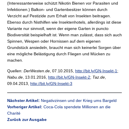
(Interessanterweise schützt Nikotin Bienen vor Parasiten und
Infektionen.) Balkon- und Gartenbesitzer können durch
Verzicht auf Pestizide zum Erhalt von Insekten beitragen.
Ebenso durch Nisthilfen wie Insektenhotels, allerdings ist diese
Variante nur sinnvoll, wenn der eigene Garten in puncto
Biodiversität beispielhaft ist. Wenn man zulässt, dass sich auch
Spinnen, Wespen oder Hornissen auf dem eigenen
Grundstück ansiedeln, braucht man sich keinerlei Sorgen über
eine mögliche Belästigung durch Fliegen und Mücken zu
machen.
Quellen:
DerWesten.de
, 07.10.2015,
http://bit.ly/GN-Insekt-1
;
Nabu.de
, 13.01.2016,
http://bit.ly/GN-Insekt-2
;
Taz.de
,
09.04.2013,
http://bit.ly/GN-Insekt-3
Nächster Artikel:
Negativzinsen und der Krieg ums Bargeld
Vorheriger Artikel:
Coca-Cola spendete Millionen an die
Charité
Zurück zur Ausgabe