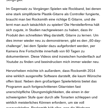
Im Gegensatz zu Vorgänger-Spielen wie Rockband, bei denen
eine stark simplifizierte Plastik-Gitarre als Controller fungierte,
braucht man bei Rocksmith eine richtige E-Gitarre, und die
lernt man auch tatsächlich zu spielen! Die Herstellerfirma hält
sich zugute, in Studien nachgewiesen zu haben, dass ihr
Produkt den schnellsten Weg darstellt, Gitarre zu lernen. Um
dies immer wieder neu zu demonstrieren, gibt es den „60-day-
challenge“, bei dem Spieler dazu aufgefordert werden, per
Kamera ihre Fortschritte innerhalb von 60 Tagen zu
dokumentieren. Diese Videos sind inzwischen hundertfach auf
Youtube
zu finden und beeindrucken mich immer wieder neu.
Hervorheben möchte ich außerdem, dass Rocksmith 2014
eine wirklich ausgereifte Software darstellt, die kaum Wünsche
offen lässt. Neben dem großartigen Spielerlebnis bietet das
Programm auch fortgeschrittenen Gitarristen fast
unerschöpfliche Übungsmöglichkeiten, die einen in der
schwierigsten Stufe quer durch alle Tonarten schleppen und
wirklich meisterliches Können erfordern, um sie voll
auszuschöpfen. Rocksmith hält alles, was die Werbung