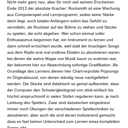
Nicht mehr ganz neu, aber für mich seit seinem Erscheinen
Ende 2013 der absolute Kracher: Rocksmith ist eine Mischung
aus Computerspiel und Lernprogramm, wobei seine Stärke
darin liegt, auch totalen Anfängern sofort das Gefühl zu
vermitteln, als Rockstar auf der Bühne zu stehen und Stücke
zu spielen, die echt abgehen. Wer schon einmal voller
Enthusiasmus begonnen hat, ein Instrument zu lernen und
dann schnell ernüchtert wurde, weil statt der knackigen Songs
aus dem Radio erst mal endlose Etüden zu absolvieren waren,
bei denen die wahre Magie von Musik kaum zu erahnen war,
der bekommt hier zur Abwechslung sofortige Gratifikation. Als
Grundlage des Lernens dienen hier Chart-erprobte Popsongs
im Originalsound, von denen ständig neue nachgeliefert
werden. Die Stücke sind didaktisch so genial aufbereitet, dass
der Computer den Schwierigkeitsgrad von stink-einfach bis
höchst anspruchsvoll in vielen Stufen regulieren kann, je nach
Leistung des Spielers. Zwar sind dazwischen eingestreut
immer noch Übungen der verschiedenen Spieltechniken zu
absolvieren, aber auch die sind derart motivierend gemacht,
dass es fast keinen Unterschied zum Lernen eines kompletten
Songs gibt.