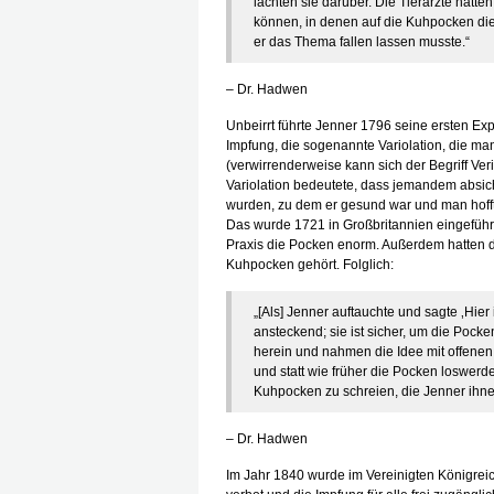
lachten sie darüber. Die Tierärzte hätt
können, in denen auf die Kuhpocken die
er das Thema fallen lassen musste.“
– Dr. Hadwen
Unbeirrt führte Jenner 1796 seine ersten Ex
Impfung, die sogenannte Variolation, die m
(verwirrenderweise kann sich der Begriff Ver
Variolation bedeutete, dass jemandem absich
wurden, zu dem er gesund war und man hofft
Das wurde 1721 in Großbritannien eingeführt
Praxis die Pocken enorm. Außerdem hatten di
Kuhpocken gehört. Folglich:
„[Als] Jenner auftauchte und sagte ‚Hier 
ansteckend; sie ist sicher, um die Pocken
herein und nahmen die Idee mit offenen
und statt wie früher die Pocken loswer
Kuhpocken zu schreien, die Jenner ihnen
– Dr. Hadwen
Im Jahr 1840 wurde im Vereinigten Königreic