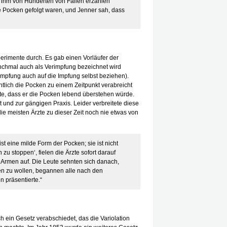
en ihm von Hunderten von Fällen erzählen
 Pocken gefolgt waren, und Jenner sah, dass
perimente durch. Es gab einen Vorläufer der
anchmal auch als Verimpfung bezeichnet wird
impfung auch auf die Impfung selbst beziehen).
tlich die Pocken zu einem Zeitpunkt verabreicht
e, dass er die Pocken lebend überstehen würde.
 und zur gängigen Praxis. Leider verbreitete diese
e meisten Ärzte zu dieser Zeit noch nie etwas von
ist eine milde Form der Pocken; sie ist nicht
 zu stoppen‘, fielen die Ärzte sofort darauf
 Armen auf. Die Leute sehnten sich danach,
den zu wollen, begannen alle nach den
 präsentierte.“
h ein Gesetz verabschiedet, das die Variolation