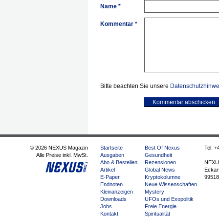
Name *
Kommentar *
Bitte beachten Sie unsere
Datenschutzhinwe
Kommentar abschicken
© 2026 NEXUS Magazin
Startseite
Best Of Nexus
Tel. +
Alle Preise inkl. MwSt.
Ausgaben
Gesundheit
Abo & Bestellen
Rezensionen
NEXU
Artikel
Global News
Eckart
E-Paper
Kryptokolumne
99518
Endnoten
Neue Wissenschaften
Kleinanzeigen
Mystery
Downloads
UFOs und Exopolitik
Jobs
Freie Energie
Kontakt
Spiritualität