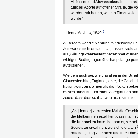
Abflüssen und Abwasserkanälen in das W
türloser Aborte auf offener Straße, di
wurden; wir hörten, wie ein Eimer volle
wurde.“
5
– Henry Mayhew, 1849
Außerdem war die Nahrung minderwertig und 
Zeit war es nicht erstaunlich, dass so viele
als „Gärungskrankheiten“ bezeichnet wurden
widrigen Bedingungen überhaupt lange genu
aufzuziehen.
Wie dem auch sei, wie uns allen in der Schu
Gloucestershire, England, lebte, die Gesch
hätten, würden sie niemals die Pocken beko
es sich dabei nur um einen Aberglauben ha
zeigte, dass dies schlichtweg nicht stimmte:
„Als [Jenner] zum ersten Mal die Gesch
die Melkerinnen erzählten, dass man 
die Kuhpocken hatte, begann er, sie b
Society zu erwähnen, wo sich die alten Är
rauchen, Grog zu trinken und ihre Fälle