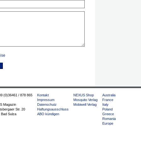
ise
49 (0)36461 / 878 865
Kontakt
NEXUS Shop
Australia
Impressum
Mosquito Verlag
France
S Magazin
Datenschutz
Mobiwell Verlag
Italy
sbergaer Str. 20
Haftungsausschluss
Poland
 Bad Sulza
ABO kündigen
Greece
Romania
Europe