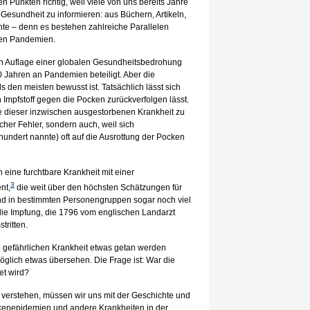
 Punkten richtig, weil viele von uns bereits Jahre
Gesundheit zu informieren: aus Büchern, Artikeln,
hte – denn es bestehen zahlreiche Parallelen
ren Pandemien.
en Auflage einer globalen Gesundheitsbedrohung
0 Jahren an Pandemien beteiligt. Aber die
ls den meisten bewusst ist. Tatsächlich lässt sich
 Impfstoff gegen die Pocken zurückverfolgen lässt.
hte dieser inzwischen ausgestorbenen Krankheit zu
cher Fehler, sondern auch, weil sich
hundert nannte) oft auf die Ausrottung der Pocken
 eine furchtbare Krankheit mit einer
3
nt,
die weit über den höchsten Schätzungen für
 und in bestimmten Personengruppen sogar noch viel
die Impfung, die 1796 vom englischen Landarzt
tritten.
so gefährlichen Krankheit etwas getan werden
glich etwas übersehen. Die Frage ist: War die
et wird?
 verstehen, müssen wir uns mit der Geschichte und
kenepidemien und andere Krankheiten in der