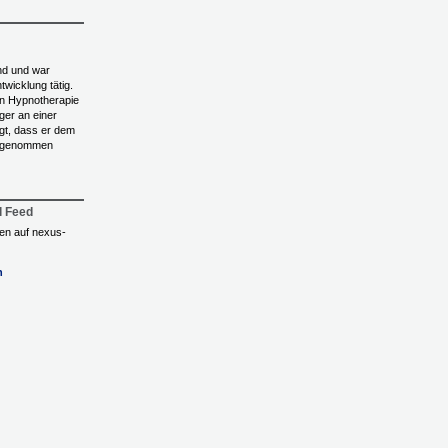
nd und war
twicklung tätig.
 in Hypnotherapie
ger an einer
eigt, dass er dem
ingenommen
l Feed
ngen auf nexus-
n