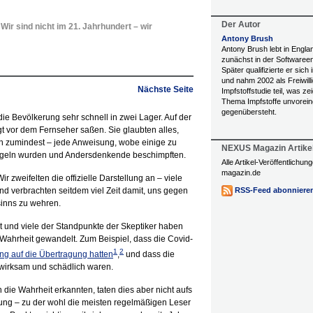
Der Autor
ir sind nicht im 21. Jahrhundert – wir
Antony Brush
Antony Brush lebt in Engla
zunächst in der Softwareen
Später qualifizierte er sich
und nahm 2002 als Freiwilli
Nächste Seite
Impfstoffstudie teil, was z
Thema Impfstoffe unvore
gegenübersteht.
ie Bevölkerung sehr schnell in zwei Lager. Auf der
gt vor dem Fernseher saßen. Sie glaubten alles,
en zumindest – jede Anweisung, wobe einige zu
NEXUS Magazin Artike
Regeln wurden und Andersdenkende beschimpften.
Alle Artikel-Veröffentlichu
magazin.de
r zweifelten die offizielle Darstellung an – viele
d verbrachten seitdem viel Zeit damit, uns gegen
RSS-Feed abonniere
inns zu wehren.
t und viele der Standpunkte der Skeptiker haben
 Wahrheit gewandelt. Zum Beispiel, dass die Covid-
1
2
ng auf die Übertragung hatten
,
und dass die
rksam und schädlich waren.
 die Wahrheit erkannten, taten dies aber nicht aufs
ung – zu der wohl die meisten regelmäßigen Leser