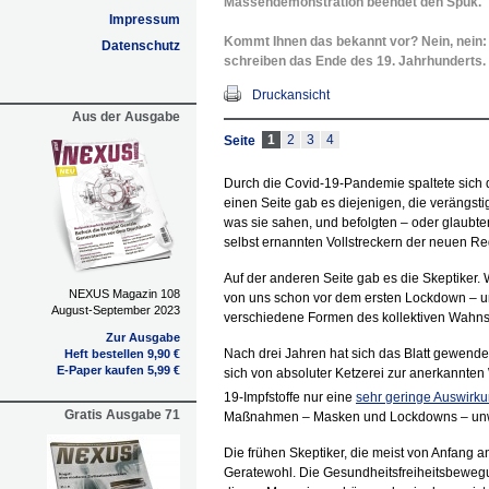
Massendemonstration beendet den Spuk.
Impressum
Kommt Ihnen das bekannt vor? Nein, nein: W
Datenschutz
schreiben das Ende des 19. Jahrhunderts.
Druckansicht
Aus der Ausgabe
1
2
3
4
Seite
Durch die Covid-19-Pandemie spaltete sich d
einen Seite gab es diejenigen, die verängsti
was sie sahen, und befolgten – oder glaubt
selbst ernannten Vollstreckern der neuen 
Auf der anderen Seite gab es die Skeptiker. Wi
NEXUS Magazin 108
von uns schon vor dem ersten Lockdown – un
August-September 2023
verschiedene Formen des kollektiven Wahns
Zur Ausgabe
Nach drei Jahren hat sich das Blatt gewende
Heft bestellen 9,90 €
E-Paper kaufen 5,99 €
sich von absoluter Ketzerei zur anerkannten
19-Impfstoffe nur eine
sehr geringe Auswirku
Gratis Ausgabe 71
Maßnahmen – Masken und Lockdowns – unwi
Die frühen Skeptiker, die meist von Anfang an
Geratewohl. Die Gesundheitsfreiheitsbeweg