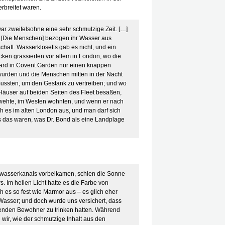
erbreitet waren.
 war zweifelsohne eine sehr schmutzige Zeit. […]
h. [Die Menschen] bezogen ihr Wasser aus
haft. Wasserklosetts gab es nicht, und ein
cken grassierten vor allem in London, wo die
yard in Covent Garden nur einen knappen
wurden und die Menschen mitten in der Nacht
ssten, um den Gestank zu vertreiben; und wo
, Häuser auf beiden Seiten des Fleet besaßen,
wehte, im Westen wohnten, und wenn er nach
 es im alten London aus, und man darf sich
 das waren, was Dr. Bond als eine Landplage
Abwasserkanals vorbeikamen, schien die Sonne
. Im hellen Licht hatte es die Farbe von
 es so fest wie Marmor aus – es glich eher
sser; und doch wurde uns versichert, dass
lenden Bewohner zu trinken hatten. Während
 wir, wie der schmutzige Inhalt aus den