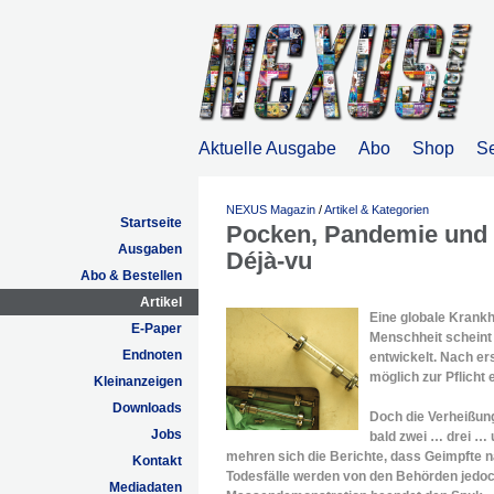
Aktuelle Ausgabe
Abo
Shop
S
NEXUS Magazin
/
Artikel & Kategorien
Startseite
Pocken, Pandemie und P
Ausgaben
Déjà-vu
Abo & Bestellen
Artikel
Eine globale Krankhe
E-Paper
Menschheit scheint 
Endnoten
entwickelt. Nach ers
möglich zur Pflicht e
Kleinanzeigen
Downloads
Doch die Verheißung 
Jobs
bald zwei … drei … 
mehren sich die Berichte, dass Geimpfte 
Kontakt
Todesfälle werden von den Behörden jedoch 
Mediadaten