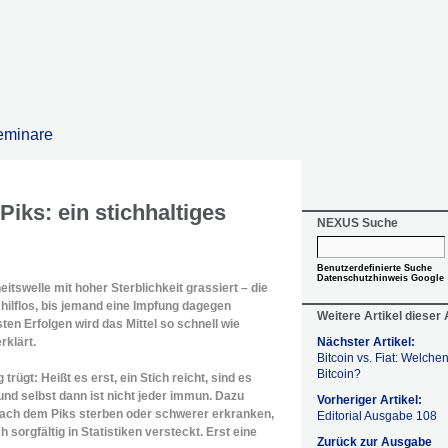
eminare
iks: ein stichhaltiges
NEXUS Suche
Benutzerdefinierte Suche
Datenschutzhinweis Google
itswelle mit hoher Sterblichkeit grassiert – die
hilflos, bis jemand eine Impfung dagegen
Weitere Artikel dieser
ten Erfolgen wird das Mittel so schnell wie
rklärt.
Nächster Artikel:
Bitcoin vs. Fiat: Welche
Bitcoin?
trügt: Heißt es erst, ein Stich reicht, sind es
und selbst dann ist nicht jeder immun. Dazu
Vorheriger Artikel:
nach dem Piks sterben oder schwerer erkranken,
Editorial Ausgabe 108
sorgfältig in Statistiken versteckt. Erst eine
Zurück zur Ausgabe