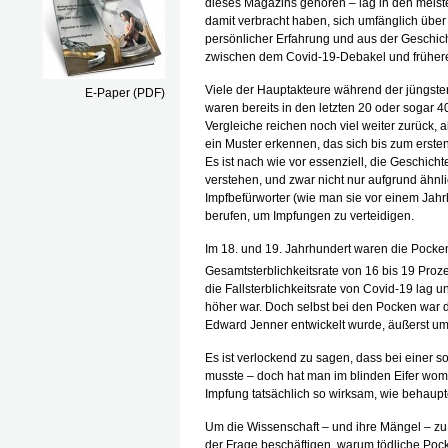
dieses Magazins gehören – lag in den meisten
damit verbracht haben, sich umfänglich über 
persönlicher Erfahrung und aus der Geschic
zwischen dem Covid-19-Debakel und frühe
Viele der Hauptakteure während der jüngst
E-Paper (PDF)
waren bereits in den letzten 20 oder sogar 4
Vergleiche reichen noch viel weiter zurück, a
ein Muster erkennen, das sich bis zum ersten
Es ist nach wie vor essenziell, die Geschic
verstehen, und zwar nicht nur aufgrund ähnli
Impfbefürworter (wie man sie vor einem Jahr
berufen, um Impfungen zu verteidigen.
Im 18. und 19. Jahrhundert waren die Pocken
Gesamtsterblichkeitsrate von 16 bis 19 Proze
die Fallsterblichkeitsrate von Covid-19 lag
höher war. Doch selbst bei den Pocken war 
Edward Jenner entwickelt wurde, äußerst ums
Es ist verlockend zu sagen, dass bei einer 
musste – doch hat man im blinden Eifer womö
Impfung tatsächlich so wirksam, wie behaupt
Um die Wissenschaft – und ihre Mängel – zu
der Frage beschäftigen, warum tödliche Poc