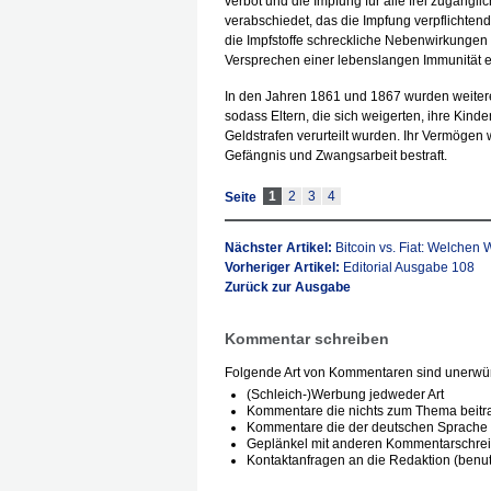
verbot und die Impfung für alle frei zugängl
verabschiedet, das die Impfung verpflichten
die Impfstoffe schreckliche Nebenwirkungen
Versprechen einer lebenslangen Immunität er
In den Jahren 1861 und 1867 wurden weitere 
sodass Eltern, die sich weigerten, ihre Kinder
Geldstrafen verurteilt wurden. Ihr Vermöge
Gefängnis und Zwangsarbeit bestraft.
1
2
3
4
Seite
Nächster Artikel:
Bitcoin vs. Fiat: Welchen 
Vorheriger Artikel:
Editorial Ausgabe 108
Zurück zur Ausgabe
Kommentar schreiben
Folgende Art von Kommentaren sind unerwün
(Schleich-)Werbung jedweder Art
Kommentare die nichts zum Thema beitr
Kommentare die der deutschen Sprache 
Geplänkel mit anderen Kommentarschre
Kontaktanfragen an die Redaktion (benutz