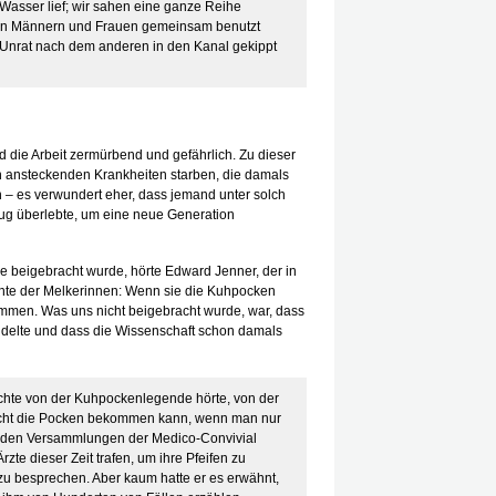
asser lief; wir sahen eine ganze Reihe
e von Männern und Frauen gemeinsam benutzt
r Unrat nach dem anderen in den Kanal gekippt
die Arbeit zermürbend und gefährlich. Zu dieser
 an ansteckenden Krankheiten starben, die damals
 – es verwundert eher, dass jemand unter solch
g überlebte, um eine neue Generation
le beigebracht wurde, hörte Edward Jenner, der in
ichte der Melkerinnen: Wenn sie die Kuhpocken
mmen. Was uns nicht beigebracht wurde, war, dass
ndelte und dass die Wissenschaft schon damals
ichte von der Kuhpockenlegende hörte, von der
nicht die Pocken bekommen kann, wenn man nur
ei den Versammlungen der Medico-Convivial
zte dieser Zeit trafen, um ihre Pfeifen zu
 zu besprechen. Aber kaum hatte er es erwähnt,