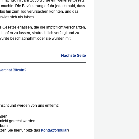
ich machte. Im Jahr 1853 wurde ein weiteres Gesetz
d machte. Die Bevölkerung erfuhr jedoch bald, dass
 bis hin zum Tod verursachen konnten, und das
wies sich als falsch.
Gesetze erlassen, die die Impfpflicht verschärften,
 impfen zu lassen, strafrechtlich verfolgt und zu
n wurde beschlagnahmt oder sie wurden mit
Nächste Seite
Wert hat Bitcoin?
scht und werden von uns entfernt:
agen
nicht gerecht werden
ibern
en Sie hierfür bitte das
Kontaktformular
)