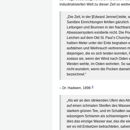
industrialisierten Welt zu dieser Zeit so weitv
„Die Zeit, in der [Edward Jenner] lebte,
Sanitäre Einrichtungen fehlten gänzlic
Leitungen und Brunnen in der Nachbarsc
Abwassersystem existierte nicht. Die Po
Leichen auf dem Old St. Paul’s Church
halben Meter unter der Erde begraben 
aufstehen und Weihrauch verbrennen mu
diejenigen, die es sich leisten konnten
sodass sie, wenn der Wind nach Osten 
Westen wehte, im Osten wohnten. So sah
nicht wundern, wenn die Pocken damals
bezeichnet.“
4
– Dr. Hadwen, 1896
„Als wir an den stinkenden Ufern des 
auf einen schmalen Streifen des Wassers
starkem grünen Tee, und im Schatten sah
wässrigem Schlamm als schlammigem Wa
dies das einzige Wasser war, das die e
wir es mit Entsetzen betrachteten, sahen