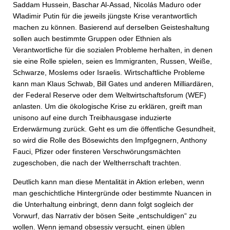
Saddam Hussein, Baschar Al-Assad, Nicolás Maduro oder
Wladimir Putin für die jeweils jüngste Krise verantwortlich
machen zu können. Basierend auf derselben Geisteshaltung
sollen auch bestimmte Gruppen oder Ethnien als
Verantwortliche für die sozialen Probleme herhalten, in denen
sie eine Rolle spielen, seien es Immigranten, Russen, Weiße,
Schwarze, Moslems oder Israelis. Wirtschaftliche Probleme
kann man Klaus Schwab, Bill Gates und anderen Milliardären,
der Federal Reserve oder dem Weltwirtschaftsforum (WEF)
anlasten. Um die ökologische Krise zu erklären, greift man
unisono auf eine durch Treibhausgase induzierte
Erderwärmung zurück. Geht es um die öffentliche Gesundheit,
so wird die Rolle des Bösewichts den Impfgegnern, Anthony
Fauci, Pfizer oder finsteren Verschwörungsmächten
zugeschoben, die nach der Weltherrschaft trachten.
Deutlich kann man diese Mentalität in Aktion erleben, wenn
man geschichtliche Hintergründe oder bestimmte Nuancen in
die Unterhaltung einbringt, denn dann folgt sogleich der
Vorwurf, das Narrativ der bösen Seite „entschuldigen“ zu
wollen. Wenn jemand obsessiv versucht, einen üblen