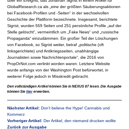
über ein Ereignis, das Jonathan Sigrist in einem Artikel für
GlobalResearch.ca als „eine der größten Säuberungsaktionen
bei Facebook-Profilen und -Seiten“ in der wechselvollen
Geschichte der Plattform bezeichnete. Insgesamt, berichtete
Sigrist, wurden 559 Seiten und 251 persönliche Profile „auf der
Stelle gelöscht“, vermeintlich um „Fake News“ und „russische
Propaganda“ einzudämmen. Ein großer Teil der Löschungen
von Facebook, so Sigrist weiter, betraf „politische (oft
linksgerichtete) und Antikriegsseiten, unabhängige
Journalisten sowie Nachrichtenportale“, die 2016 von
PropOrNot.com verlinkt worden waren. Letztere Website
wurde anfangs von der Washington Post befürwortet, in
weiterer Folge jedoch in Misskredit gebracht.
Den vollständigen Artikel können Sie in
NEXUS
87 lesen. Die Ausgabe
können Sie
hier
erwerben.
Nächster Artikel:
Don’t believe the Hype! Cannabis und
Kommerz
Vorheriger Artikel:
Der Artikel, den niemand drucken wollte
Zurück zur Ausgabe