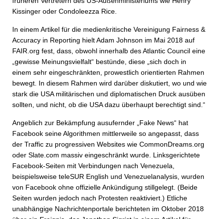
früheren Vertretern des US-Außenministeriums wie Henry
Kissinger oder Condoleezza Rice.
In einem Artikel für die medienkritische Vereinigung Fairness &
Accuracy in Reporting hielt Adam Johnson im Mai 2018 auf
FAIR.org fest, dass, obwohl innerhalb des Atlantic Council eine
„gewisse Meinungsvielfalt“ bestünde, diese „sich doch in
einem sehr eingeschränkten, prowestlich orientierten Rahmen
bewegt. In diesem Rahmen wird darüber diskutiert, wo und wie
stark die USA militärischen und diplomatischen Druck ausüben
sollten, und nicht, ob die USA dazu überhaupt berechtigt sind.“
Angeblich zur Bekämpfung ausufernder „Fake News“ hat
Facebook seine Algorithmen mittlerweile so angepasst, dass
der Traffic zu progressiven Websites wie CommonDreams.org
oder Slate.com massiv eingeschränkt wurde. Linksgerichtete
Facebook-Seiten mit Verbindungen nach Venezuela,
beispielsweise teleSUR English und Venezuelanalysis, wurden
von Facebook ohne offizielle Ankündigung stillgelegt. (Beide
Seiten wurden jedoch nach Protesten reaktiviert.) Etliche
unabhängige Nachrichtenportale berichteten im Oktober 2018