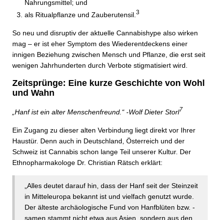
Nahrungsmittel; und
3
als Ritualpflanze und Zauberutensil.
So neu und disruptiv der aktuelle Cannabishype also wirken
mag – er ist eher Symptom des Wiederentdeckens einer
innigen Beziehung zwischen Mensch und Pflanze, die erst seit
wenigen Jahrhunderten durch Verbote stigmatisiert wird.
Zeitsprünge: Eine kurze Geschichte von Wohl
und Wahn
7
„Hanf ist ein alter Menschenfreund.“ -
Wolf Dieter Storl
Ein Zugang zu dieser alten Verbindung liegt direkt vor Ihrer
Haustür. Denn auch in Deutschland, Österreich und der
Schweiz ist Cannabis schon lange Teil unserer Kultur. Der
Ethnopharmakologe Dr. Christian Rätsch erklärt:
„Alles deutet darauf hin, dass der Hanf seit der Steinzeit
in Mitteleuropa bekannt ist und vielfach genutzt wurde.
Der älteste archäologische Fund von Hanfblüten bzw. -
samen stammt nicht etwa aus Asien, sondern aus den