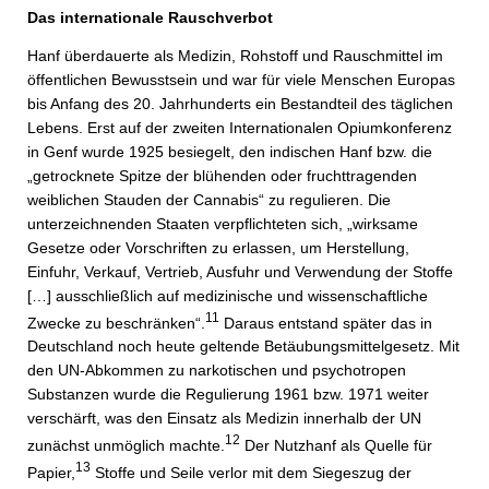
Das internationale Rauschverbot
Hanf überdauerte als Medizin, Rohstoff und Rauschmittel im
öffentlichen Bewusstsein und war für viele Menschen Europas
bis Anfang des 20. Jahrhunderts ein Bestandteil des täglichen
Lebens. Erst auf der zweiten Internationalen Opiumkonferenz
in Genf wurde 1925 besiegelt, den indischen Hanf bzw. die
„getrocknete Spitze der blühenden oder fruchttragenden
weiblichen Stauden der Cannabis“ zu regulieren. Die
unterzeichnenden Staaten verpflichteten sich, „wirksame
Gesetze oder Vorschriften zu erlassen, um Herstellung,
Einfuhr, Verkauf, Vertrieb, Ausfuhr und Verwendung der Stoffe
[…] ausschließlich auf medizinische und wissenschaftliche
11
Zwecke zu beschränken“.
Daraus entstand später das in
Deutschland noch heute geltende Betäubungsmittelgesetz. Mit
den UN-Abkommen zu narkotischen und psychotropen
Substanzen wurde die Regulierung 1961 bzw. 1971 weiter
verschärft, was den Einsatz als Medizin innerhalb der UN
12
zunächst unmöglich machte.
Der Nutzhanf als Quelle für
13
Papier,
Stoffe und Seile verlor mit dem Siegeszug der