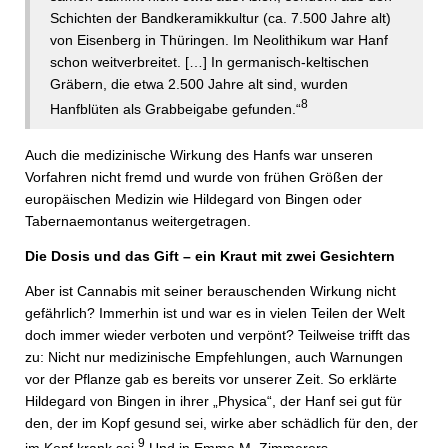
Schichten der Bandkeramikkultur (ca. 7.500 Jahre alt)
von Eisenberg in Thüringen. Im Neolithikum war Hanf
schon weitverbreitet. […] In germanisch-keltischen
Gräbern, die etwa 2.500 Jahre alt sind, wurden
8
Hanfblüten als Grabbeigabe gefunden.“
Auch die medizinische Wirkung des Hanfs war unseren
Vorfahren nicht fremd und wurde von frühen Größen der
europäischen Medizin wie Hildegard von Bingen oder
Tabernaemontanus weitergetragen.
Die Dosis und das Gift – ein Kraut mit zwei Gesichtern
Aber ist Cannabis mit seiner berauschenden Wirkung nicht
gefährlich? Immerhin ist und war es in vielen Teilen der Welt
doch immer wieder verboten und verpönt? Teilweise trifft das
zu: Nicht nur medizinische Empfehlungen, auch Warnungen
vor der Pflanze gab es bereits vor unserer Zeit. So erklärte
Hildegard von Bingen in ihrer „Physica“, der Hanf sei gut für
den, der im Kopf gesund sei, wirke aber schädlich für den, der
9
im Kopf krank sei.
Und in Emma M. Zimmerers