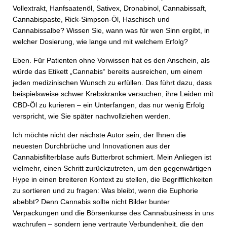
Vollextrakt, Hanfsaatenöl, Sativex, Dronabinol, Cannabissaft,
Cannabispaste, Rick-Simpson-Öl, Haschisch und
Cannabissalbe? Wissen Sie, wann was für wen Sinn ergibt, in
welcher Dosierung, wie lange und mit welchem Erfolg?
Eben. Für Patienten ohne Vorwissen hat es den Anschein, als
würde das Etikett „Cannabis“ bereits ausreichen, um einem
jeden medizinischen Wunsch zu erfüllen. Das führt dazu, dass
beispielsweise schwer Krebskranke versuchen, ihre Leiden mit
CBD-Öl zu kurieren – ein Unterfangen, das nur wenig Erfolg
verspricht, wie Sie später nachvollziehen werden.
Ich möchte nicht der nächste Autor sein, der Ihnen die
neuesten Durchbrüche und Innovationen aus der
Cannabisfilterblase aufs Butterbrot schmiert. Mein Anliegen ist
vielmehr, einen Schritt zurückzutreten, um den gegenwärtigen
Hype in einen breiteren Kontext zu stellen, die Begrifflichkeiten
zu sortieren und zu fragen: Was bleibt, wenn die Euphorie
abebbt? Denn Cannabis sollte nicht Bilder bunter
Verpackungen und die Börsenkurse des Cannabusiness in uns
wachrufen – sondern jene vertraute Verbundenheit, die den