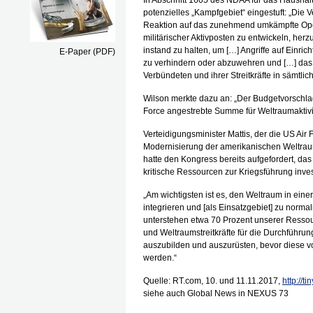
In Abschnitt 1605 des NDAA für das Haushal
potenzielles „Kampfgebiet“ eingestuft: „Die V
Reaktion auf das zunehmend umkämpfte Opera
militärischer Aktivposten zu entwickeln, herz
instand zu halten, um […] Angriffe auf Einr
E-Paper (PDF)
zu verhindern oder abzuwehren und […] das T
Verbündeten und ihrer Streitkräfte in sämtli
Wilson merkte dazu an: „Der Budgetvorschlag
Force angestrebte Summe für Weltraumaktivi
Verteidigungsminister Mattis, der die US Air F
Modernisierung der amerikanischen Weltraumka
hatte den Kongress bereits aufgefordert, d
kritische Ressourcen zur Kriegsführung inves
„Am wichtigsten ist es, den Weltraum in einer
integrieren und [als Einsatzgebiet] zu normal
unterstehen etwa 70 Prozent unserer Ressourc
und Weltraumstreitkräfte für die Durchführu
auszubilden und auszurüsten, bevor diese
werden.“
Quelle: RT.com, 10. und 11.11.2017,
http://t
siehe auch Global News in NEXUS 73