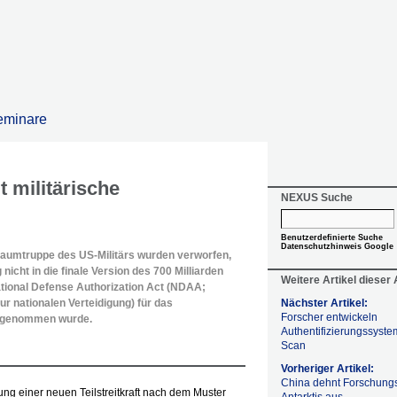
eminare
 militärische
NEXUS Suche
Benutzerdefinierte Suche
Datenschutzhinweis Google
traumtruppe des US-Militärs wurden verworfen,
icht in die finale Version des 700 Milliarden
Weitere Artikel dieser
tional Defense Authorization Act (NDAA;
 nationalen Verteidigung) für das
Nächster Artikel:
Forscher entwickeln
ufgenommen wurde.
Authentifizierungssyste
Scan
Vorheriger Artikel:
China dehnt Forschung
ung einer neuen Teilstreitkraft nach dem Muster