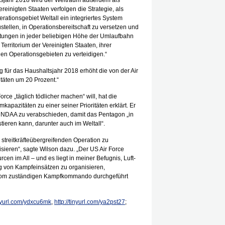
tsjahr 2018 wird der Weltraum außerdem als
ereinigten Staaten verfolgen die Strategie, als
tionsgebiet Weltall ein integriertes System
ustellen, in Operationsbereitschaft zu versetzen und
ichtungen in jeder beliebigen Höhe der Umlaufbahn
erritorium der Vereinigten Staaten, ihrer
chen Operationsgebieten zu verteidigen.“
 für das Haushaltsjahr 2018 erhöht die von der Air
täten um 20 Prozent.“
orce „täglich tödlicher machen“ will, hat die
pazitäten zu einer seiner Prioritäten erklärt. Er
as NDAA zu verabschieden, damit das Pentagon „in
tieren kann, darunter auch im Weltall“.
 streitkräfteübergreifenden Operation zu
isieren“, sagte Wilson dazu. „Der US Air Force
en im All – und es liegt in meiner Befugnis, Luft-
ng von Kampfeinsätzen zu organisieren,
 vom zuständigen Kampfkommando durchgeführt
inyurl.com/ydxcu6mk
,
http://tinyurl.com/ya2pst27
;