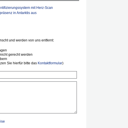
ntifizierungssystem mit Herz-Scan
räsenz in Antarktis aus
scht und werden von uns entfernt:
agen
nicht gerecht werden
ibern
en Sie hierfür bitte das
Kontaktformular
)
ise