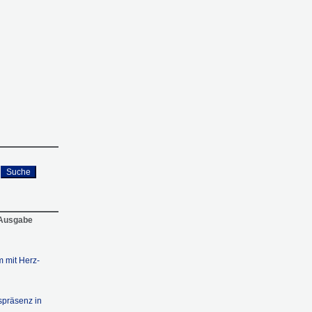
Suche
 Ausgabe
m mit Herz-
spräsenz in