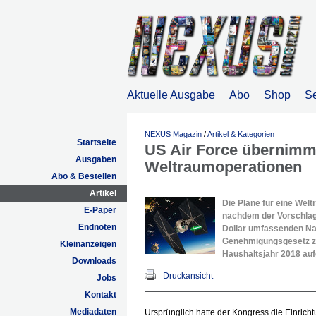
Aktuelle Ausgabe
Abo
Shop
S
NEXUS Magazin
/
Artikel & Kategorien
Startseite
US Air Force übernimmt
Ausgaben
Weltraumoperationen
Abo & Bestellen
Artikel
Die Pläne für eine Wel
E-Paper
nachdem der Vorschlag n
Endnoten
Dollar umfassenden Na
Genehmigungsgesetz zur
Kleinanzeigen
Haushaltsjahr 2018 a
Downloads
Druckansicht
Jobs
Kontakt
Mediadaten
Ursprünglich hatte der Kongress die Einricht