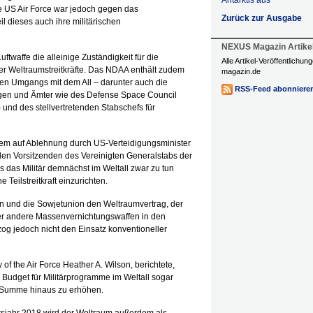
Antarktis aus
ie US Air Force war jedoch gegen das
Zurück zur Ausgabe
 dieses auch ihre militärischen
NEXUS Magazin Artike
twaffe die alleinige Zuständigkeit für die
Alle Artikel-Veröffentlichu
er Weltraumstreitkräfte. Das NDAA enthält zudem
magazin.de
hen Umgangs mit dem All – darunter auch die
RSS-Feed abonniere
ungen und Ämter wie des Defense Space Council
 und des stellvertretenden Stabschefs für
rem auf Ablehnung durch US-Verteidigungsminister
en Vorsitzenden des Vereinigten Generalstabs der
ss das Militär demnächst im Weltall zwar zu tun
 Teilstreitkraft einzurichten.
en und die Sowjetunion den Weltraumvertrag, der
der andere Massenvernichtungswaffen in den
g jedoch nicht den Einsatz konventioneller
y of the Air Force Heather A. Wilson, berichtete,
Budget für Militärprogramme im Weltall sogar
e Summe hinaus zu erhöhen.