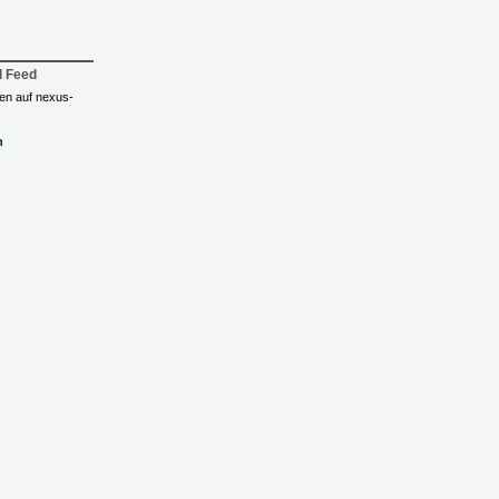
l Feed
ngen auf nexus-
n