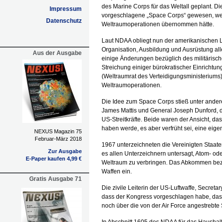
des Marine Corps für das Weltall geplant. D
Impressum
vorgeschlagene „Space Corps“ gewesen, weil
Datenschutz
Weltraumoperationen übernommen hätte.
Laut NDAA obliegt nun der amerikanischen Luf
Organisation, Ausbildung und Ausrüstung all
Aus der Ausgabe
einige Änderungen bezüglich des militärisc
Streichung einiger bürokratischer Einricht
(Weltraumrat des Verteidigungsministeriums)
Weltraumoperationen.
Die Idee zum Space Corps stieß unter ande
James Mattis und General Joseph Dunford, d
US-Streitkräfte. Beide waren der Ansicht, da
haben werde, es aber verfrüht sei, eine eigene
NEXUS Magazin 75
Februar-März 2018
1967 unterzeichneten die Vereinigten Staat
Zur Ausgabe
es allen Unterzeichnern untersagt, Atom- o
E-Paper kaufen 4,99 €
Weltraum zu verbringen. Das Abkommen bezo
Waffen ein.
Gratis Ausgabe 71
Die zivile Leiterin der US-Luftwaffe, Secretar
dass der Kongress vorgeschlagen habe, das 
noch über die von der Air Force angestrebt