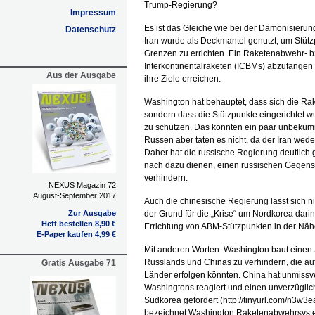
Trump-Regierung?
Impressum
Es ist das Gleiche wie bei der Dämonisierun
Datenschutz
Iran wurde als Deckmantel genutzt, um Stü
Grenzen zu errichten. Ein Raketenabwehr- 
Interkontinentalraketen (ICBMs) abzufangen 
Aus der Ausgabe
ihre Ziele erreichen.
Washington hat behauptet, dass sich die Ra
sondern dass die Stützpunkte eingerichtet w
zu schützen. Das könnten ein paar unbekümm
Russen aber taten es nicht, da der Iran wede
Daher hat die russische Regierung deutlich
nach dazu dienen, einen russischen Gegens
verhindern.
NEXUS Magazin 72
August-September 2017
Auch die chinesische Regierung lässt sich n
Zur Ausgabe
der Grund für die „Krise“ um Nordkorea dari
Heft bestellen 8,90 €
Errichtung von ABM-Stützpunkten in der Näh
E-Paper kaufen 4,99 €
Mit anderen Worten: Washington baut einen
Russlands und Chinas zu verhindern, die au
Gratis Ausgabe 71
Länder erfolgen könnten. China hat unmissve
Washingtons reagiert und einen unverzüglic
Südkorea gefordert (http://tinyurl.com/n3w3
bezeichnet Washington Raketenabwehrsystem