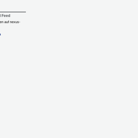
l Feed
ngen auf nexus-
n