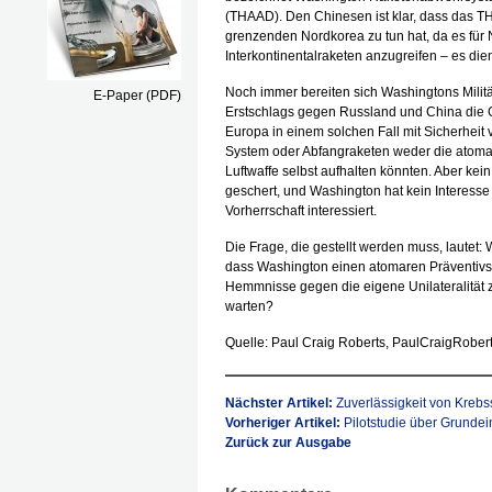
(THAAD). Den Chinesen ist klar, dass das 
grenzenden Nordkorea zu tun hat, da es für
Interkontinentalraketen anzugreifen – es di
Noch immer bereiten sich Washingtons Militä
E-Paper (PDF)
Erstschlags gegen Russland und China die G
Europa in einem solchen Fall mit Sicherheit
System oder Abfangraketen weder die atomar
Luftwaffe selbst aufhalten könnten. Aber kei
geschert, und Washington hat kein Interesse 
Vorherrschaft interessiert.
Die Frage, die gestellt werden muss, lautet: 
dass Washington einen atomaren Präventivsc
Hemmnisse gegen die eigene Unilateralität zu 
warten?
Quelle: Paul Craig Roberts, PaulCraigRober
Nächster Artikel:
Zuverlässigkeit von Krebs
Vorheriger Artikel:
Pilotstudie über Grunde
Zurück zur Ausgabe