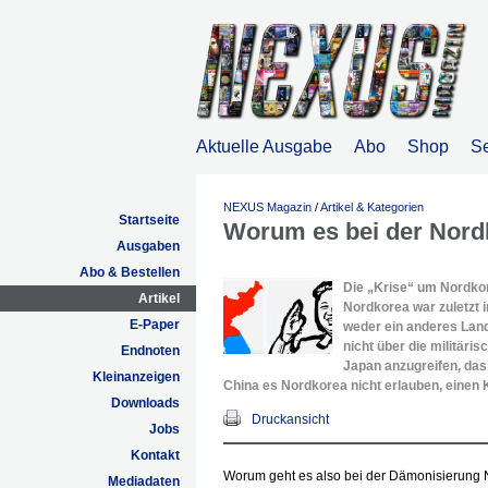
Aktuelle Ausgabe
Abo
Shop
S
NEXUS Magazin
/
Artikel & Kategorien
Startseite
Worum es bei der Nordk
Ausgaben
Abo & Bestellen
Die „Krise“ um Nordkor
Artikel
Nordkorea war zuletzt 
E-Paper
weder ein anderes Land
nicht über die militäri
Endnoten
Japan anzugreifen, da
Kleinanzeigen
China es Nordkorea nicht erlauben, einen 
Downloads
Druckansicht
Jobs
Kontakt
Worum geht es also bei der Dämonisierung 
Mediadaten