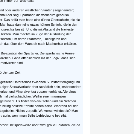
on immer zur Weltmafia.
d oder anderen westlichen Staaten (sogenannten)
ufbau der sog. Spartaner, die wiederum genauso
r. Das heißt man hatte eine dünne Oberschicht, die die
 Man hatte dann eine etwas höhere Schicht, die in den
gsrechte besaß. Und die mit Abstand die breiteste
. Heloten. Man machte im Zuge der Ausbildung der
 Heloten, um deren Stärksten, Tüchtigsten und
 sich das über dem Wunsch nach Machterhalt erklären.
Bisexualität der Spartaner. Die spartanische Armee
rchen. Ganz offensichtlich mit der Logik, dass sich
otivierter sind.
rdert zur Zeit.
getische Unterschied zwischen SElbstbefriedigung und
ufiger Sexualverkehr eher schädlich sein, insbesondere
verlust und Mineralverlust zusammenhängt. Allerdings
och mal viel schädlicher. Weil in einem normalen
getauscht. Es findet also ein Geben und ein Nehmen
sführung positive Effekte haben sollte. Während bei der
g abgebe ins Nichts verpufft. Wo verschwindet sie? Man
 traurig, wenn man Selbstbefriedigung betreibt.
efördert, beispielsweise über zwei große Faktoren, die da