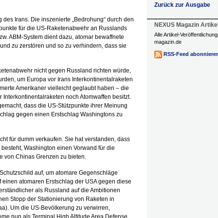
Zurück zur Ausgabe
g des Irans. Die inszenierte „Bedrohung“ durch den
NEXUS Magazin Artike
tzpunkte für die US-Raketenabwehr an Russlands
Alle Artikel-Veröffentlichu
bzw. ABM-System dient dazu, atomar bewaffnete
magazin.de
und zu zerstören und so zu verhindern, dass sie
RSS-Feed abonniere
ketenabwehr nicht gegen Russland richten würde,
urden, um Europa vor Irans Interkontinentalraketen
erte Amerikaner vielleicht geglaubt haben – die
r Interkontinentalraketen noch Atomwaffen besitzt.
 gemacht, dass die US-Stützpunkte ihrer Meinung
chlag gegen einen Erstschlag Washingtons zu
icht für dumm verkaufen. Sie hat verstanden, dass
n besteht, Washington einen Vorwand für die
e von Chinas Grenzen zu bieten.
 Schutzschild auf, um atomare Gegenschläge
f einen atomaren Erstschlag der USA gegen diese
rständlicher als Russland auf die Ambitionen
hen Stopp der Stationierung von Raketen in
eaa). Um die US-Bevölkerung zu verwirren,
e nun als Terminal High Altitude Area Defense