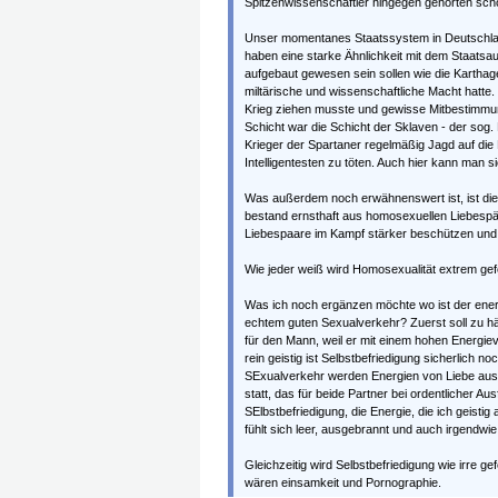
Spitzenwissenschaftler hingegen gehörten sch
Unser momentanes Staatssystem in Deutschlan
haben eine starke Ähnlichkeit mit dem Staatsa
aufgebaut gewesen sein sollen wie die Karthage
miltärische und wissenschaftliche Macht hatte.
Krieg ziehen musste und gewisse Mitbestimmun
Schicht war die Schicht der Sklaven - der sog
Krieger der Spartaner regelmäßig Jagd auf die
Intelligentesten zu töten. Auch hier kann man
Was außerdem noch erwähnenswert ist, ist die 
bestand ernsthaft aus homosexuellen Liebespäa
Liebespaare im Kampf stärker beschützen und m
Wie jeder weiß wird Homosexualität extrem gefö
Was ich noch ergänzen möchte wo ist der ener
echtem guten Sexualverkehr? Zuerst soll zu hä
für den Mann, weil er mit einem hohen Energie
rein geistig ist Selbstbefriedigung sicherlich n
SExualverkehr werden Energien von Liebe aus
statt, das für beide Partner bei ordentlicher Au
SElbstbefriedigung, die Energie, die ich geisti
fühlt sich leer, ausgebrannt und auch irgendwie
Gleichzeitig wird Selbstbefriedigung wie irre g
wären einsamkeit und Pornographie.