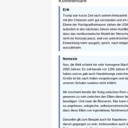
Kommentare
Erik
Trump war kurze Zeit nach seinem Amtsantritt i
mit den Chinesen sehr gut verstanden und ich 
Ebene der Hochgradfreimaurer ziehen die USA
äußerlich in den nächsten Jahren einen Konfli
dass das nordkoreanische Modell der Menschen
nicht ins Konzept passt, weil von unterdrückten 
Entwicklung mehr ausgeht, sprich, nach einige
auszubeuten.
Nemesis
Nun, die Welt scheint mir sehr homogene Macht
2000 Jahren. Es soll bereits vor 1200 Jahre
haben und es gab auch Handelswege zwischen
Große ist bis nach Indien vorgedrungen und das 
unseren Schulen sowieso nicht erfährt.
Mir erscheint bereits der Krieg zwischen Rom u
gewesen zu sein zwischen den Eliten dieser be
beseitigen. Und zwar die Besseren. Klar kann 
so ungeheure, unlogische, selbstzerstörerisc
dass diese Eliten von irgendetwas Nichtmensc
Dasselbe gilt zum Beispiel auch für Napoleons
darum gegangen zu sein, insbesondere auch d