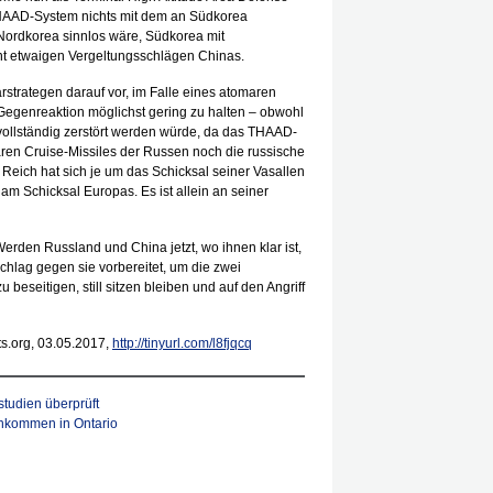
THAAD-System nichts mit dem an Südkorea
 Nordkorea sinnlos wäre, Südkorea mit
ent etwaigen Vergeltungsschlägen Chinas.
rstrategen darauf vor, im Falle eines atomaren
egenreaktion möglichst gering zu halten – obwohl
 vollständig zerstört werden würde, da das THAAD-
en Cruise-Missiles der Russen noch die russische
n Reich hat sich je um das Schicksal seiner Vasallen
am Schicksal Europas. Es ist allein an seiner
Werden Russland und China jetzt, wo ihnen klar ist,
hlag gegen sie vorbereitet, um die zwei
beseitigen, still sitzen bleiben und auf den Angriff
ts.org, 03.05.2017,
http://tinyurl.com/l8fjqcq
studien überprüft
inkommen in Ontario