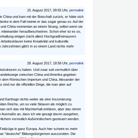
15. August 2017, 09:55 Uhr,
permalink
n China und kam mit der Botschaft zurück, er hätte sich
denke in dem Fall meinte er das sogar genau so. Auf der
 und China momentan an einem Strang, selbst wenn sie
kt miteinander heraufbeschwören. Schon eher ist es so,
haltung einigen (nicht allen) Hochgradfreimaurern
Arbeitssklaven keine Kreativität und kulturelle
n Jahrzehnten gibt's in so einem Land nichts mehr
28. August 2017, 18:58 Uhr,
permalink
strukturen zu haben. Und zwar seit vermutlich über
n Handelswege zwischen China und Amerika gegeben
 dem Römischen Imperium und China. Alexander der
sind nur die offiziellen Dinge, die man aber auf
nd Karthoge nichts weiter als eine Inszenierung
iden Reiche, um so viele Sklaven als möglich zu
man sich das mit Machterhalt erklären, aber das nimmt
he Ausmaße an, dass ich wie gesagt davon ausgehen,
hlichem vermutlich Außerirdischem gesteuert werden.
 Feldzüge in ganz Europa. Auch hier scheint es mehr
as "deutsche" Bildungsbürgertum auszurotten. Die