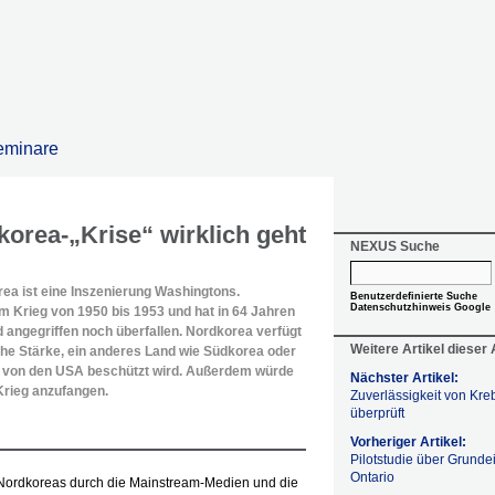
eminare
orea-„Krise“ wirklich geht
NEXUS Suche
ea ist eine Inszenierung Washingtons.
Benutzerdefinierte Suche
Datenschutzhinweis Google
im Krieg von 1950 bis 1953 und hat in 64 Jahren
 angegriffen noch überfallen. Nordkorea verfügt
Weitere Artikel dieser
sche Stärke, ein anderes Land wie Südkorea oder
s von den USA beschützt wird. Außerdem würde
Nächster Artikel:
Krieg anzufangen.
Zuverlässigkeit von Kre
überprüft
Vorheriger Artikel:
Pilotstudie über Grund
Ontario
Nordkoreas durch die Mainstream-Medien und die