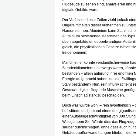
Flugzeuge zu sehen sind, analysieren und h
digitale Gebilde waren.
Der Verfasser dieser Zeilen zieht jedoch ein
Ungereimtheiten dieser Aufnahmen zu untersu
Namen nennen: Aluminium kann Stahl nicht d
Aluminium bestehende Maschinen des Typs B
oben abgebildeten doppelwandigen Außenträ
gleich, die physikalischen Gesetze hätten s
freigenommen.
Manch einer könnte verständlicherweise fra
Stundenkilometern unterwegs waren, könnten
bestanden – allein aufgrund ihrer enormen
Energie aufgebracht haben, um die Zwilling
Stahl bestanden? Nun, rein intuitiv scheint e
Geschwindigkeit fliegende Maschine genüge
beim Einschlag stark zu beschädigen.
Doch was würde wohl – rein hypothetisch – 
Luft stünde und jemand einen der gigantis
einer Aufprallgeschwindigkeit von 800 Stun
Was glauben Sie: Würde dies das Flugzeug 
sauber durchschlagen, ohne dass auch nur d
Gebäudeaußenwand hängen bliebe – die, wie 