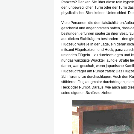
Panzers? Denken Sie über diese rein hypot
den unbeweglichen Turm oder der Turm das u
physikalischer Sicht keinen Unterschied. Die 
Viele Personen, die dem tatsächlichen Aufb
geschenkt und angenommen hatten, dass de
bestünden, erfuhren später zu ihrer Bestür
aus dicken Stahlträgern bestanden – den gle
Flugzeug wäre je in der Lage, ein derart di
mitsamt Flügelspitzen und Heck, ganz zu s
unter den Flügeln – zu durchschlagen und k
nur das winzigste Wrackteil auf die Straße fie
daran, was geschah, wenn japanische Kamik
Flugzeugträger am Rumpf trafen: Das Flugzeu
Schiffsrumpf zu durchschlagen. Auch den Ru
stählerne Flugzeugmotor durchdringen, niema
Heck oder Rumpf. Daraus, wie auch aus dies
seine eigenen Schlüsse ziehen.