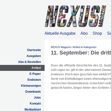
Aktuelle Ausgabe
Abo
Shop
S
NEXUS Magazin
/
Artikel & Kategorien
Startseite
11. September: Die drit
Ausgaben
Abo & Bestellen
Dass die offizielle Geschichte des 11. Sep
Artikel
voll Lügen ist, gilt in der alternativen Geme
E-Paper
erwiesen. Doch was geschah nun wirklich?
Serie von Enthüllungen eines ehemaligen M
Endnoten
russischen Geheimdienste schockiert selbs
Kleinanzeigen
gedacht hatten, längst hinter den Schleier 
Downloads
Jobs
Kontakt
Mediadaten