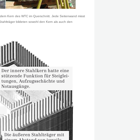
 dem Kern des WTC im Querschnitt. Jede Seitenwand misst
Stahlträger bildeten sowohl den Kern als auch den