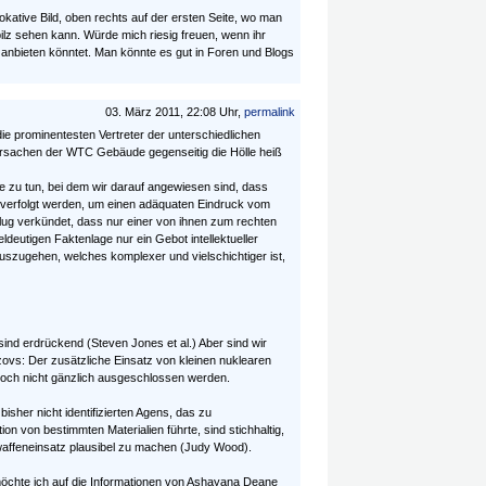
okative Bild, oben rechts auf der ersten Seite, wo man
lz sehen kann. Würde mich riesig freuen, wenn ihr
e anbieten könntet. Man könnte es gut in Foren und Blogs
03. März 2011, 22:08 Uhr,
permalink
h die prominentesten Vertreter der unterschiedlichen
rsachen der WTC Gebäude gegenseitig die Hölle heiß
e zu tun, bei dem wir darauf angewiesen sind, dass
e verfolgt werden, um einen adäquaten Eindruck vom
g verkündet, dass nur einer von ihnen zum rechten
eldeutigen Faktenlage nur ein Gebot intellektueller
uszugehen, welches komplexer und vielschichtiger ist,
sind erdrückend (Steven Jones et al.) Aber sind wir
zovs: Der zusätzliche Einsatz von kleinen nuklearen
och nicht gänzlich ausgeschlossen werden.
bisher nicht identifizierten Agens, das zu
on von bestimmten Materialien führte, sind stichhaltig,
waffeneinsatz plausibel zu machen (Judy Wood).
öchte ich auf die Informationen von Ashayana Deane