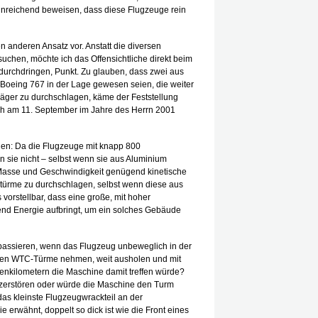
inreichend beweisen, dass diese Flugzeuge rein
en anderen Ansatz vor. Anstatt die diversen
chen, möchte ich das Offensichtliche direkt beim
urchdringen, Punkt. Zu glauben, dass zwei aus
oeing 767 in der Lage gewesen seien, die weiter
ger zu durchschlagen, käme der Feststellung
ich am 11. September im Jahre des Herrn 2001
gen: Da die Flugzeuge mit knapp 800
 sie nicht – selbst wenn sie aus Aluminium
 Masse und Geschwindigkeit genügend kinetische
stürme zu durchschlagen, selbst wenn diese aus
s vorstellbar, dass eine große, mit hoher
nd Energie aufbringt, um ein solches Gebäude
passieren, wenn das Flugzeug unbeweglich in der
chen WTC-Türme nehmen, weit ausholen und mit
denkilometern die Maschine damit treffen würde?
zerstören oder würde die Maschine den Turm
as kleinste Flugzeugwrackteil an der
erwähnt, doppelt so dick ist wie die Front eines