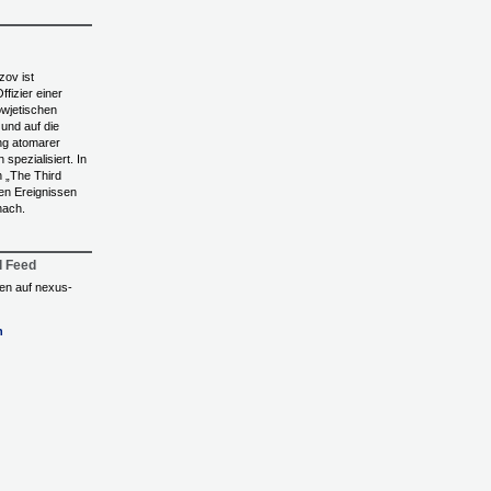
zov ist
ffizier einer
wjetischen
t und auf die
g atomarer
spezialisiert. In
 „The Third
den Ereignissen
nach.
l Feed
ngen auf nexus-
n