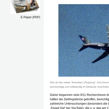
E-Paper (PDF)
Dies ist das zweite Terroristen-„Flugzeug”, kurz b
durchschlägt und vollständig im Gebäude verschwin
Daher begannen viele 9/11-Rechercheure d
hätten die Zwillingstürme getroffen, berechtig
zahlreiche Untersuchungen (besonders die 
„Foxed Out“ bei
YouTube
), die u. a. das am