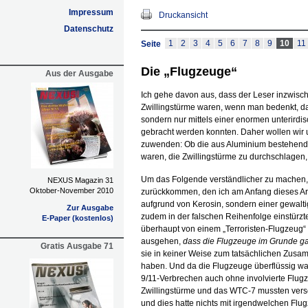
Impressum
Druckansicht
Datenschutz
1
2
3
4
5
6
7
8
9
10
11
Seite
Die „Flugzeuge“
Aus der Ausgabe
Ich gehe davon aus, dass der Leser inzwisch
Zwillingstürme waren, wenn man bedenkt, da
sondern nur mittels einer enormen unterird
gebracht werden konnten. Daher wollen wir 
zuwenden: Ob die aus Aluminium bestehende
waren, die Zwillingstürme zu durchschlagen,
Um das Folgende verständlicher zu machen, 
NEXUS Magazin 31
Oktober-November 2010
zurückkommen, den ich am Anfang dieses Arti
aufgrund von Kerosin, sondern einer gewalt
Zur Ausgabe
zudem in der falschen Reihenfolge einstür
E-Paper (kostenlos)
überhaupt von einem „Terroristen-Flugzeug“ 
ausgehen,
dass die Flugzeuge im Grunde ga
Gratis Ausgabe 71
sie in keiner Weise zum tatsächlichen Zus
haben. Und da die Flugzeuge überflüssig w
9/11-Verbrechen auch ohne involvierte Flu
Zwillingstürme und das WTC-7 mussten versc
und dies hatte nichts mit irgendwelchen Flu