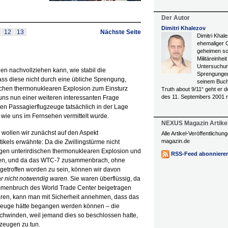
Der Autor
Dimitri Khalezov
12
13
Nächste Seite
Dimitri Khale
ehemaliger O
geheimen so
Militäreinhei
Untersuchun
en nachvollziehen kann, wie stabil die
Sprengungen 
ss diese nicht durch eine übliche Sprengung,
seinem Buch
ischen thermonuklearen Explosion zum Einsturz
Truth about 9/11“ geht er 
des 11. Septembers 2001 
uns nun einer weiteren interessanten Frage
n Passagierflugzeuge tatsächlich in der Lage
 wie uns im Fernsehen vermittelt wurde.
NEXUS Magazin Artike
wollen wir zunächst auf den Aspekt
Alle Artikel-Veröffentlichu
magazin.de
kels erwähnte: Da die Zwillingstürme nicht
igen unterirdischen thermonuklearen Explosion und
RSS-Feed abonniere
zten, und da das WTC-7 zusammenbrach, ohne
getroffen worden zu sein, können wir davon
r nicht notwendig waren
. Sie waren überflüssig, da
ammenbruch des World Trade Center beigetragen
aren, kann man mit Sicherheit annehmen, dass das
gzeuge hätte begangen werden können – die
hwinden, weil jemand dies so beschlossen hatte,
gzeugen zu tun.