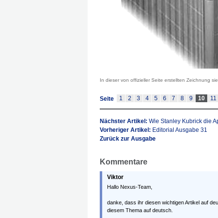
In dieser von offizieller Seite erstellten Zeichnung 
1
2
3
4
5
6
7
8
9
10
11
Seite
Nächster Artikel:
Wie Stanley Kubrick die 
Vorheriger Artikel:
Editorial Ausgabe 31
Zurück zur Ausgabe
Kommentare
Viktor
Hallo Nexus-Team,
danke, dass ihr diesen wichtigen Artikel auf deu
diesem Thema auf deutsch.