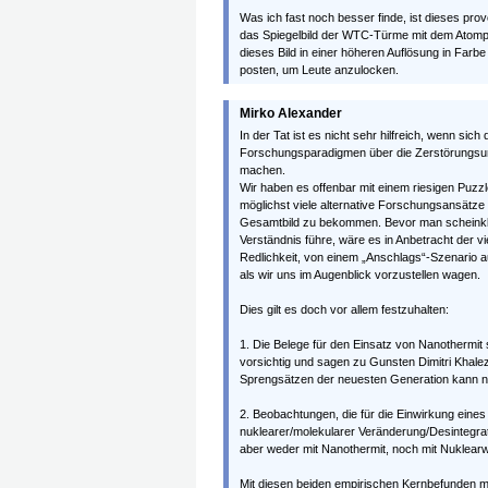
Was ich fast noch besser finde, ist dieses prov
das Spiegelbild der WTC-Türme mit dem Atompi
dieses Bild in einer höheren Auflösung in Farb
posten, um Leute anzulocken.
Mirko Alexander
In der Tat ist es nicht sehr hilfreich, wenn sic
Forschungsparadigmen über die Zerstörungsu
machen.
Wir haben es offenbar mit einem riesigen Puzzl
möglichst viele alternative Forschungsansätz
Gesamtbild zu bekommen. Bevor man scheinklu
Verständnis führe, wäre es in Anbetracht der vi
Redlichkeit, von einem „Anschlags“-Szenario a
als wir uns im Augenblick vorzustellen wagen.
Dies gilt es doch vor allem festzuhalten:
1. Die Belege für den Einsatz von Nanothermit 
vorsichtig und sagen zu Gunsten Dimitri Khale
Sprengsätzen der neuesten Generation kann n
2. Beobachtungen, die für die Einwirkung eines 
nuklearer/molekularer Veränderung/Desintegrati
aber weder mit Nanothermit, noch mit Nuklear
Mit diesen beiden empirischen Kernbefunden m