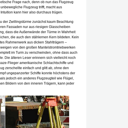
hetische Frage nach, denn ob nun das Flugzeug
nbewegliche Flugzeug trifft, macht aus
Intuition kann hier also durchaus trügen.
au der Zwillingstürme zunächst kaum Beachtung
ren Fassaden nur aus riesigen Glasscheiben
zung, dass die Außenwände der Türme in Wahrheit
ichen, die auch den stählernen Kern bildeten. Kein
chtes Rahmenwerk aus dicken Stahlträgern –
chweigen von den großen Mantelstromtriebwerken
omplett im Turm zu verschwinden, ohne dass auch
le. Die älteren Leser erinnern sich vielleicht noch
aze-Flieger amerikanische Schlachtschiffe und
g zerschellte einfach und glitt ab, ohne den
mpf ungepanzerter Schiffe konnte höchstens der
ls jedoch ein anderes Flugzeugteil wie Flügel,
en Bildern von den inneren Trägern, kann jeder