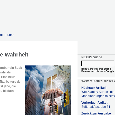
eminare
te Wahrheit
NEXUS Suche
tember ein Sack
Benutzerdefinierte Suche
Datenschutzhinweis Google
inde als
 Eine neue
Weitere Artikel dieser
itarbeiters der
t jene, die
Nächster Artikel:
zu blicken.
Wie Stanley Kubrick die
Mondlandungen fälscht
Vorheriger Artikel:
Editorial Ausgabe 31
Zurück zur Ausgabe