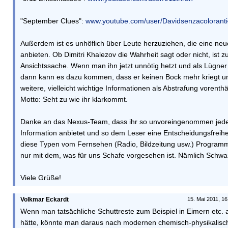
"September Clues":
www.youtube.com/user/Davidsenzacoloranti
Außerdem ist es unhöflich über Leute herzuziehen, die eine neu
anbieten. Ob Dimitri Khalezov die Wahrheit sagt oder nicht, ist 
Ansichtssache. Wenn man ihn jetzt unnötig hetzt und als Lügner
dann kann es dazu kommen, dass er keinen Bock mehr kriegt u
weitere, vielleicht wichtige Informationen als Abstrafung vorenth
Motto: Seht zu wie ihr klarkommt.
Danke an das Nexus-Team, dass ihr so unvoreingenommen jede
Information anbietet und so dem Leser eine Entscheidungsfreihei
diese Typen vom Fernsehen (Radio, Bildzeitung usw.) Program
nur mit dem, was für uns Schafe vorgesehen ist. Nämlich Schwa
Viele Grüße!
Volkmar Eckardt
15. Mai 2011, 16
Wenn man tatsächliche Schuttreste zum Beispiel in Eimern etc.
hätte, könnte man daraus nach modernen chemisch-physikalisc