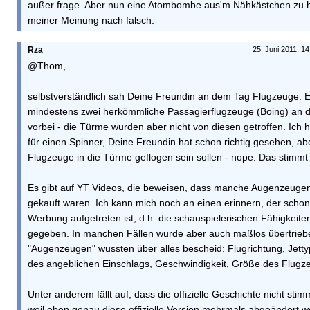
außer frage. Aber nun eine Atombombe aus'm Nähkästchen zu ho
meiner Meinung nach falsch.
Rza
25. Juni 2011, 1
@Thom,
selbstverständlich sah Deine Freundin an dem Tag Flugzeuge. E
mindestens zwei herkömmliche Passagierflugzeuge (Boing) an
vorbei - die Türme wurden aber nicht von diesen getroffen. Ich ha
für einen Spinner, Deine Freundin hat schon richtig gesehen, ab
Flugzeuge in die Türme geflogen sein sollen - nope. Das stimmt 
Es gibt auf YT Videos, die beweisen, dass manche Augenzeugen 
gekauft waren. Ich kann mich noch an einen erinnern, der schon
Werbung aufgetreten ist, d.h. die schauspielerischen Fähigkeit
gegeben. In manchen Fällen wurde aber auch maßlos übertrieb
"Augenzeugen" wussten über alles bescheid: Flugrichtung, Jett
des angeblichen Einschlags, Geschwindigkeit, Größe des Flugze
Unter anderem fällt auf, dass die offizielle Geschichte nicht sti
weil eben genau diese offizielle Version mehrmals abgeändert 