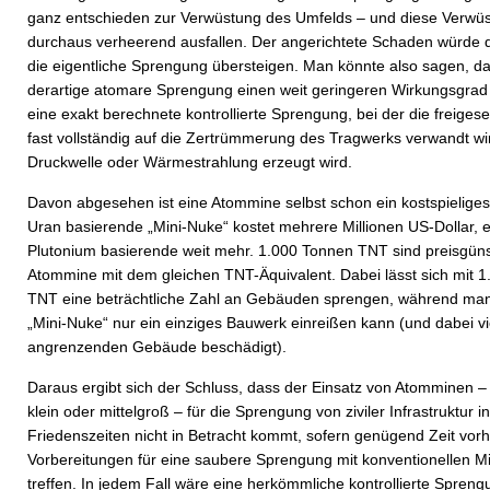
ganz entschieden zur Verwüstung des Umfelds – und diese Verwü
durchaus verheerend ausfallen. Der angerichtete Schaden würde d
die eigentliche Sprengung übersteigen. Man könnte also sagen, da
derartige atomare Sprengung einen weit geringeren Wirkungsgrad b
eine exakt berechnete kontrollierte Sprengung, bei der die freiges
fast vollständig auf die Zertrümmerung des Tragwerks verwandt wi
Druckwelle oder Wärmestrahlung erzeugt wird.
Davon abgesehen ist eine Atommine selbst schon ein kostspieliges
Uran basierende „Mini-Nuke“ kostet mehrere Millionen US-Dollar, e
Plutonium basierende weit mehr. 1.000 Tonnen TNT sind preisgünst
Atommine mit dem gleichen TNT-Äquivalent. Dabei lässt sich mit 
TNT eine beträchtliche Zahl an Gebäuden sprengen, während man
„Mini-Nuke“ nur ein einziges Bauwerk einreißen kann (und dabei vi
angrenzenden Gebäude beschädigt).
Daraus ergibt sich der Schluss, dass der Einsatz von Atomminen –
klein oder mittelgroß – für die Sprengung von ziviler Infrastruktur in
Friedenszeiten nicht in Betracht kommt, sofern genügend Zeit vor
Vorbereitungen für eine saubere Sprengung mit konventionellen Mi
treffen. In jedem Fall wäre eine herkömmliche kontrollierte Spreng