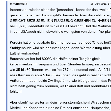
metalfist616
15. Juni 2011, 1
Interessant, wieder einer der "jemanden", kennt der das zweite
gesehen haben will. Davon gibt's Tausende. Aber die Zahl derer
GERICHT BEZEUGEN, EIN FLUGZEUG GESEHEN ZU HABEN lieg
bei 0 (null). Jedenfalls ist mir kein Fall bekannt! Und der Wahr
in den USA auch nicht, obwohl die wenigsten von denen "no-plan
Kerosin hat eine adiabate Brenntemperatur von 600°C, das heiß
Stahlgebäude wird sie darunter liegen, denn Wärmeleitung über
Luft ist vorhanden!
Baustahl verliert bei 800°C die Hälfte seiner Tragfähigkeit!
kerosin verbrennt langsam und über Stunden hinweg, insbeso
wie 35 bis 60 Tonnen, was so 'ne 767 halt nunmal tankt! An 9/11 
alles Kerosin in etwa 5 bis 8 Sekunden, das geht in real gar nicht
Außerdem haben beide Zwillingstürme wie blöd geraucht, das F
nicht heiß genug zum brennen, weil Sauerstoff und brennbares 
fehlten!
Aber glaub' nur weiter an dein Terroristenmärchen! Wirst schon 
Merkel und Konsorten dir deine Freiheit entziehen. Hauptsache,