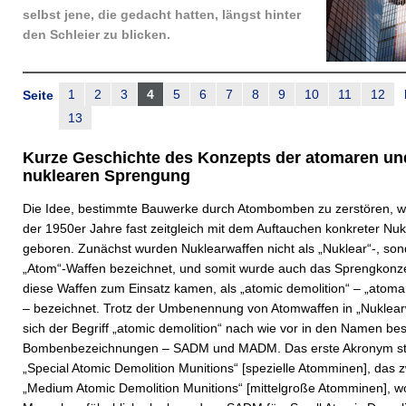
selbst jene, die gedacht hatten, längst hinter
den Schleier zu blicken.
1
2
3
4
5
6
7
8
9
10
11
12
Seite
13
Kurze Geschichte des Konzepts der atomaren un
nuklearen Sprengung
Die Idee, bestimmte Bauwerke durch Atombomben zu zerstören, 
der 1950er Jahre fast zeitgleich mit dem Auftauchen konkreter Nu
geboren. Zunächst wurden Nuklearwaffen nicht als „Nuklear“-, son
„Atom“-Waffen bezeichnet, und somit wurde auch das Sprengkonz
diese Waffen zum Einsatz kamen, als „atomic demolition“ – „atom
– bezeichnet. Trotz der Umbenennung von Atomwaffen in „Nuklearw
sich der Begriff „atomic demolition“ nach wie vor in den Namen be
Bombenbezeichnungen – SADM und MADM. Das erste Akronym ste
„Special Atomic Demolition Munitions“ [spezielle Atomminen], das z
„Medium Atomic Demolition Munitions“ [mittelgroße Atomminen], wo