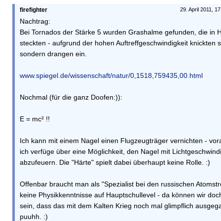
firefighter
29. April 2011, 1
Nachtrag:
Bei Tornados der Stärke 5 wurden Grashalme gefunden, die in
steckten - aufgrund der hohen Auftreffgeschwindigkeit knickten si
sondern drangen ein.
www.spiegel.de/wissenschaft/natur/0,1518,759435,00.html
Nochmal (für die ganz Doofen:)):
E = mc² !!
Ich kann mit einem Nagel einen Flugzeugträger vernichten - vor
ich verfüge über eine Möglichkeit, den Nagel mit Lichtgeschwindi
abzufeuern. Die "Härte" spielt dabei überhaupt keine Rolle. :)
Offenbar braucht man als "Spezialist bei den russischen Atomstre
keine Physikkenntnisse auf Hauptschullevel - da können wir doch
sein, dass das mit dem Kalten Krieg noch mal glimpflich ausgega
puuhh. :)