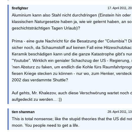
firefighter
17. April 2011, 2
Aluminium kann also Stahl nicht durchdringen (Einstein hin oder 
klassischen Naturgesetze haben ja, wie wir gelernt haben, an so
geschichtsträchtigen Tagen Urlaub)?
Prima - eine gute Nachricht für die Besatzung der "Columbia"! Di
sicher noch, da Schaumstoff auf keinen Fall eine Hitzeschutzkac
Keramik beschädigen kann und die ganze Katastrophe gibt's nur 
"Youtube". Wirklich ein genialer Schachzug der US - Regierung,
'nen Absturz zu faken, um endlich die Kohle fürs Raumfahrtprog
fiesen Kriege stecken zu können - nur wo, zum Henker, verstecke
2002 das verdammte Shuttle?
Auf gehts, Mr. Khalezov, auch diese Verschwörung wartet noch d
aufgedeckt zu werden... :))
tien shanman
28. April 2011, 1
This is total nonsense; like the stupid theories that the US did no
moon. You people need to get a life.