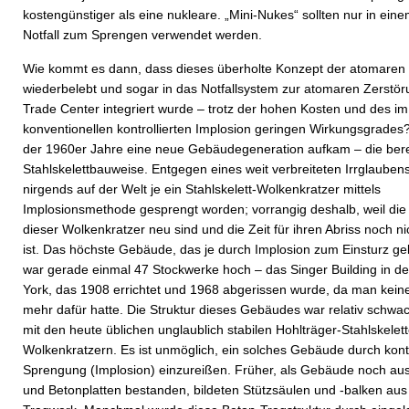
kostengünstiger als eine nukleare. „Mini-Nukes“ sollten nur in ein
Notfall zum Sprengen verwendet werden.
Wie kommt es dann, dass dieses überholte Konzept der atomare
wiederbelebt und sogar in das Notfallsystem zur atomaren Zerstö
Trade Center integriert wurde – trotz der hohen Kosten und des im
konventionellen kontrollierten Implosion geringen Wirkungsgrades
der 1960er Jahre eine neue Gebäudegeneration aufkam – die bere
Stahlskelettbauweise. Entgegen eines weit verbreiteten Irrglaubens
nirgends auf der Welt je ein Stahlskelett-Wolkenkratzer mittels
Implosionsmethode gesprengt worden; vorrangig deshalb, weil die
dieser Wolkenkratzer neu sind und die Zeit für ihren Abriss noch 
ist. Das höchste Gebäude, das je durch Implosion zum Einsturz ge
war gerade einmal 47 Stockwerke hoch – das Singer Building in d
York, das 1908 errichtet und 1968 abgerissen wurde, da man kei
mehr dafür hatte. Die Struktur dieses Gebäudes war relativ schwac
mit den heute üblichen unglaublich stabilen Hohlträger-Stahlskelet
Wolkenkratzern. Es ist unmöglich, ein solches Gebäude durch kontr
Sprengung (Implosion) einzureißen. Früher, als Gebäude noch a
und Betonplatten bestanden, bildeten Stützsäulen und -balken aus