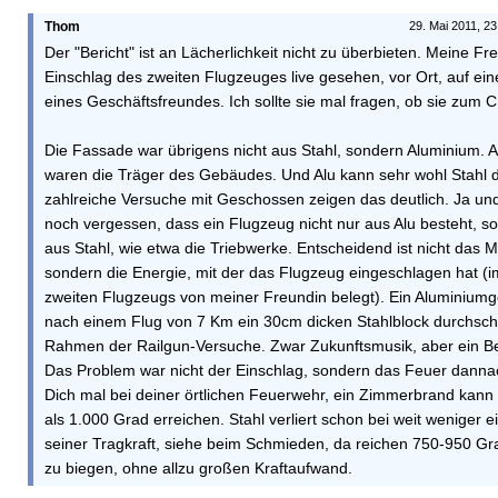
Thom
29. Mai 2011, 23
Der "Bericht" ist an Lächerlichkeit nicht zu überbieten. Meine Fr
Einschlag des zweiten Flugzeuges live gesehen, vor Ort, auf ei
eines Geschäftsfreundes. Ich sollte sie mal fragen, ob sie zum C
Die Fassade war übrigens nicht aus Stahl, sondern Aluminium. A
waren die Träger des Gebäudes. Und Alu kann sehr wohl Stahl 
zahlreiche Versuche mit Geschossen zeigen das deutlich. Ja un
noch vergessen, dass ein Flugzeug nicht nur aus Alu besteht, s
aus Stahl, wie etwa die Triebwerke. Entscheidend ist nicht das Ma
sondern die Energie, mit der das Flugzeug eingeschlagen hat (i
zweiten Flugzeugs von meiner Freundin belegt). Ein Aluminium
nach einem Flug von 7 Km ein 30cm dicken Stahlblock durchsch
Rahmen der Railgun-Versuche. Zwar Zukunftsmusik, aber ein Bei
Das Problem war nicht der Einschlag, sondern das Feuer danna
Dich mal bei deiner örtlichen Feuerwehr, ein Zimmerbrand kann
als 1.000 Grad erreichen. Stahl verliert schon bei weit weniger e
seiner Tragkraft, siehe beim Schmieden, da reichen 750-950 Gr
zu biegen, ohne allzu großen Kraftaufwand.