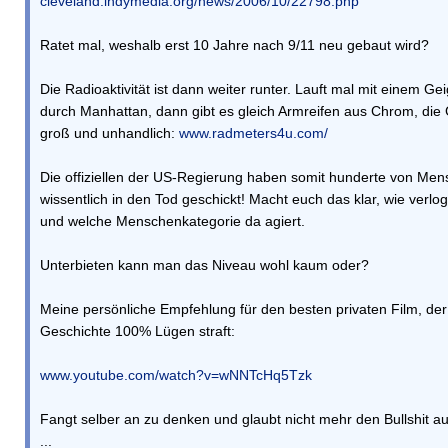
cleveland.indymedia.org/news/2006/10/22798.php
Ratet mal, weshalb erst 10 Jahre nach 9/11 neu gebaut wird?
Die Radioaktivität ist dann weiter runter. Lauft mal mit einem Ge
durch Manhattan, dann gibt es gleich Armreifen aus Chrom, die 
groß und unhandlich:
www.radmeters4u.com/
Die offiziellen der US-Regierung haben somit hunderte von Me
wissentlich in den Tod geschickt! Macht euch das klar, wie verloge
und welche Menschenkategorie da agiert.
Unterbieten kann man das Niveau wohl kaum oder?
Meine persönliche Empfehlung für den besten privaten Film, der d
Geschichte 100% Lügen straft:
www.youtube.com/watch?v=wNNTcHq5Tzk
Fangt selber an zu denken und glaubt nicht mehr den Bullshit a
...