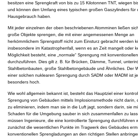
besitzen eine Sprengkraft von bis zu 15 Kilotonnen TNT, wiegen bi
und können den Umfang eines typischen großen Gaszylinders für
Hausgebrauch haben.
Mit jeder einzelnen der oben beschriebenen Atomminen ließen sich
große Objekte sprengen, die mit einer angemessenen Menge an
herkömmlichem Sprengstoff nicht zum Einsturz gebracht werden k
insbesondere im Katastrophenfall, wenn es an Zeit mangelt oder k
Möglichkeit besteht, eine „normale“ Sprengung mit konventionellen
durchzuführen. Dies gilt z. B. für Brücken, Dämme, Tunnel, unterir
Stahlbetonbauten, große Stahlbetongebäude und Ähnliches. Der 
einer solchen nuklearen Sprengung durch SADM oder MADM ist je
besonders hoch.
Wie wohl allgemein bekannt ist, besteht das Hauptziel einer kontrol
Sprengung von Gebäuden mittels Implosionsmethode nicht darin,
zu eliminieren, indem man sie in die Luft jagt, sondern darin, sie 
Schaden für die Umgebung sauber in sich zusammenfallen zu las
müssen Ingenieure, die eine kontrollierte Sprengung durchführen w
zunächst die wesentlichen Punkte im Tragwerk des Gebäudes ermit
konventionellen Sprengladungen an den richtigen Stellen anbringen.