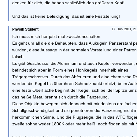
denken für dich, die haben schließlich den größeren Kopf!
Und das ist keine Beleidigung. das ist eine Feststellung!
Physik Student
17. Juni 2011, 2
Ich muss mich her jetzt mal zwischenschalten.
Es geht um all die die Behaupten, dass Alukugeln Panzerstahl p
würden, diese Aussage in der normalen Vorstellung einer Patrone
falsch.
Es gibt Geschosse, die Aluminium und auch Kupfer verwenden, 
befindet sich aber in Form eines Hohlkegels innerhalb eines
Trägergeschosses. Durch das Abfeueren und eine chemische R
werden die Kegel bis über ihren Schmelzpunkt erhitzt, beim Auftr
eine feste Oberfläche beginnt der Kegel, sich bei der Spitze umz
das heiße Metal brennt sich durch die Panzerung.
Diese Objekte bewegen sich dennoch mit mindestens dreifacher
Schallgeschwindigkeit und sie penetrieren die Panzerung nicht i
herkömmlichen Sinne. Und die Flugzeuge, die in das WTC floge
zweifelsohne weder 1800K oder mehr heiß, noch flogen sie mit