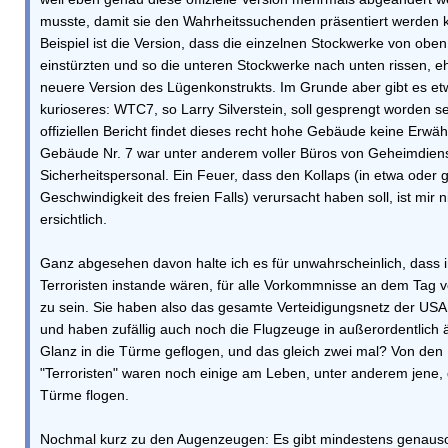
musste, damit sie den Wahrheitssuchenden präsentiert werden
Beispiel ist die Version, dass die einzelnen Stockwerke von obe
einstürzten und so die unteren Stockwerke nach unten rissen, e
neuere Version des Lügenkonstrukts. Im Grunde aber gibt es e
kurioseres: WTC7, so Larry Silverstein, soll gesprengt worden se
offiziellen Bericht findet dieses recht hohe Gebäude keine Erwä
Gebäude Nr. 7 war unter anderem voller Büros von Geheimdiens
Sicherheitspersonal. Ein Feuer, dass den Kollaps (in etwa oder 
Geschwindigkeit des freien Falls) verursacht haben soll, ist mir n
ersichtlich.
Ganz abgesehen davon halte ich es für unwahrscheinlich, dass 
Terroristen instande wären, für alle Vorkommnisse an dem Tag v
zu sein. Sie haben also das gesamte Verteidigungsnetz der USA 
und haben zufällig auch noch die Flugzeuge in außerordentlich
Glanz in die Türme geflogen, und das gleich zwei mal? Von den 1
"Terroristen" waren noch einige am Leben, unter anderem jene, d
Türme flogen.
Nochmal kurz zu den Augenzeugen: Es gibt mindestens genauso