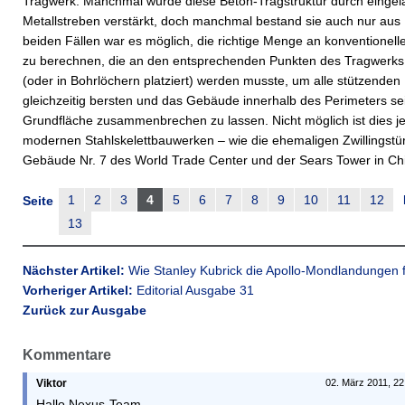
Tragwerk. Manchmal wurde diese Beton-Tragstruktur durch einge
Metallstreben verstärkt, doch manchmal bestand sie auch nur aus 
beiden Fällen war es möglich, die richtige Menge an konventionell
zu berechnen, die an den entsprechenden Punkten des Tragwerks
(oder in Bohrlöchern platziert) werden musste, um alle stützende
gleichzeitig bersten und das Gebäude innerhalb des Perimeters se
Grundfläche zusammenbrechen zu lassen. Nicht möglich ist dies j
modernen Stahlskelettbauwerken – wie die ehemaligen Zwillingst
Gebäude Nr. 7 des World Trade Center und der Sears Tower in Ch
1
2
3
4
5
6
7
8
9
10
11
12
Seite
13
Nächster Artikel:
Wie Stanley Kubrick die Apollo-Mondlandungen f
Vorheriger Artikel:
Editorial Ausgabe 31
Zurück zur Ausgabe
Kommentare
Viktor
02. März 2011, 22
Hallo Nexus-Team,