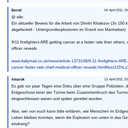
Bernd
04. April 2011, 1
@ alle:
Ein aktueller Beweis für die Arbeit von Dimitri Khalezov (3x 150 k
abgefackelt - Untergrundexplosionen im Granit von Manhattan):
9/11 firefighters ARE getting cancer at a faster rate than others, 
officer reveals
www.dailymail.co.uk/news/article-1373108/9-11-firefighters-ARE-
cancer-faster-rate-chief-medical-officer-reveals.html#ixzz1IZhL
Amarok
13. April 2011, 2
Es gab vor paar Tagen eine Doku über eine Gruppe Polizisten, d
Erdgeschoss einer der Türme beim Zusammenbruch des Turms
eingeschlossen waren und später gerettet wurden.
Also, wer von euch kann bitte erklären, wie Menschen im Erdg
Leben bleiben konnten, wenn die Explosion von unten in das G
eindrang?