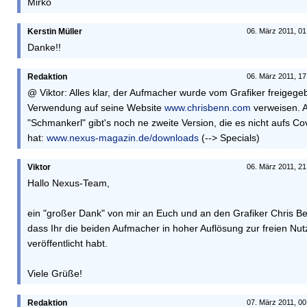
Mirko
Kerstin Müller
06. März 2011, 01
Danke!!
Redaktion
06. März 2011, 17
@ Viktor: Alles klar, der Aufmacher wurde vom Grafiker freigegeb
Verwendung auf seine Website
www.chrisbenn.com
verweisen. A
"Schmankerl" gibt's noch ne zweite Version, die es nicht aufs Co
hat:
www.nexus-magazin.de/downloads
(--> Specials)
Viktor
06. März 2011, 21
Hallo Nexus-Team,
ein "großer Dank" von mir an Euch und an den Grafiker Chris Be
dass Ihr die beiden Aufmacher in hoher Auflösung zur freien Nu
veröffentlicht habt.
Viele Grüße!
Redaktion
07. März 2011, 00