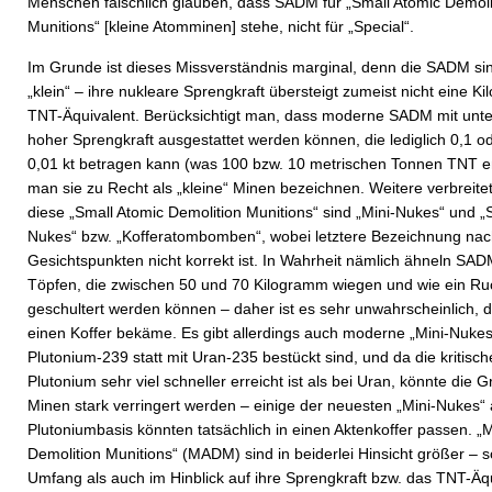
Menschen fälschlich glauben, dass SADM für „Small Atomic Demoli
Munitions“ [kleine Atomminen] stehe, nicht für „Special“.
Im Grunde ist dieses Missverständnis marginal, denn die SADM sin
„klein“ – ihre nukleare Sprengkraft übersteigt zumeist nicht eine Ki
TNT-Äquivalent. Berücksichtigt man, dass moderne SADM mit unte
hoher Sprengkraft ausgestattet werden können, die lediglich 0,1 o
0,01 kt betragen kann (was 100 bzw. 10 metrischen Tonnen TNT ent
man sie zu Recht als „kleine“ Minen bezeichnen. Weitere verbreit
diese „Small Atomic Demolition Munitions“ sind „Mini-Nukes“ und „
Nukes“ bzw. „Kofferatombomben“, wobei letztere Bezeichnung nac
Gesichtspunkten nicht korrekt ist. In Wahrheit nämlich ähneln SA
Töpfen, die zwischen 50 und 70 Kilogramm wiegen und wie ein R
geschultert werden können – daher ist es sehr unwahrscheinlich, d
einen Koffer bekäme. Es gibt allerdings auch moderne „Mini-Nukes“
Plutonium-239 statt mit Uran-235 bestückt sind, und da die kritisc
Plutonium sehr viel schneller erreicht ist als bei Uran, könnte die 
Minen stark verringert werden – einige der neuesten „Mini-Nukes“ 
Plutoniumbasis könnten tatsächlich in einen Aktenkoffer passen. 
Demolition Munitions“ (MADM) sind in beiderlei Hinsicht größer – 
Umfang als auch im Hinblick auf ihre Sprengkraft bzw. das TNT-Äqu