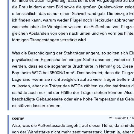
Ich finde es auch fragwürdig, dass keins der Flugzeugteile zu Bo
die Frau in dem einem Bild sowie die großen Qualmwolken zeig
offensichtlich, das es nur einen Schwelbrand gab. Die einzige Er
ich finden kann, warum weder Flügel noch Heckruder abbrachen 
was scheinbar die Wenigsten wissen- die Außenhaut von Flugze
gleichen Abständen von oben nach unten und von vorn bis hinte
förmigen Titangestängen verstärkt wird.
Was die Beschädigung der Stahlträger angeht, so sollten sich Ei
physikalischen Eigenschaften einiger Stoffe ansehen, wobei sie f
werden, dass es die sogenante Bruchhärte in N/mm² gibt. Diese 
Bsp. beim WTC bei 3500N/1mm². Das bedeutet, dass die Flugze
Lage sind -wenn sie nicht zeitgleich auf zu viele Träger treffen- 
zu lassen, aber die Träger des WTCs zählten zu den stärksten d
es hätte auch nur mit der Hälfte der Träger stehen können. Also 
beschädigte Gebäudeseite oder eine hohe Temperatur das Geb
einstürzen lassen können.
coerny
21. Juni 2011, 1
Also, was die Außenfassade angeht, auf dieser Höhe, da sind di
von der Wandstärke nicht mehr zentimeterstark. Unten ja, aber n