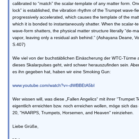
calibrated to “match” the scalar-template of any matter form. O
lock” is established, the vibration rhythm of the Trumpet wave-fie
progressively accelerated, which causes the template of the mat
which it is bonded to instantaneously shatter. When the scalar-t
wave-form shatters, the physical matter structure literally “de-man
vapor, leaving only a residual ash behind.” (Ashayana Deane, Vo
S.407)
Wie viel von der buchstäblichen Einäscherung der WTC-Türme 
dieses Skalarpulses geht, wird schwer herauszufinden sein. Aber
es ihn gegeben hat, haben wir eine Smoking Gun:
www.youtube.com/watch?v=-dWBBEtA5bI
Wer wissen will, was diese „Fallen Angelics“ mit ihrer “Trumpet 
eigentlich erreichten bzw. noch erreichen wollen, möge sich das
20, "HAARPS, Trumpets, Horsemen, and Heaven" reinziehen.
Liebe Grüße,