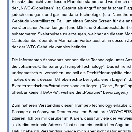
Einsatz, die nicht von diesem Planeten stammt und wohl noch n
der „NWO-Globalisten“ ist. Getarnt als Angriff unter falscher Fla
jedoch eine ganz und gar mundane Technologie (u.a. Nanother
Gebäude kontrolliert zu Fall, um einen Smoke Screen für die an
verräterischen Auswirkungen (unerklärliche Gebäudeschäden) e
subatomaren Skalarpulses zu erzeugen, welcher an diesem Mo
11.September über dem Manhattan Vortex austrat, in dessen Ze
der der WTC Gebäudekomplex befindet.
Die Informanten Ashayanas nennen diese Technologie unter Ans
die Johannes-Offenbarung „Trumpet-Technology“. Das ist freilich
undogmatisch zu verstehen und soll als Dechiffrierungshilfe eines
Textes dienen, dessen Urheberrechte bei „gefallenen Engeln“, d
Extraterrestrischen/Extradimensionalen liegen. (Diese „Engel“ sp
offenbar keine „HAARPs“, weil sie die „Posaune“ bevorzugen.)
Zum näheren Verständnis dieser Trumpet-Technology erlaube ic
Passage aus Ashayana Deanes zweitem Band ihrer VOYAGERS
zitieren. Ich bin mir darüber im Klaren, dass für viele der Verwei
„extradimensionale Adresse“ fast schon ein unsittliches Angebot
Dafür habe ich Verständnis, werde mich aber nicht dafür entsch