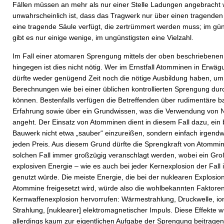
Fällen müssen an mehr als nur einer Stelle Ladungen angebracht 
unwahrscheinlich ist, dass das Tragwerk nur über einen tragenden
eine tragende Säule verfügt, die zertrümmert werden muss; im güns
gibt es nur einige wenige, im ungünstigsten eine Vielzahl.
Im Fall einer atomaren Sprengung mittels der oben beschriebene
hingegen ist dies nicht nötig. Wer im Ernstfall Atomminen in Erwäg
dürfte weder genügend Zeit noch die nötige Ausbildung haben, um
Berechnungen wie bei einer üblichen kontrollierten Sprengung dur
können. Bestenfalls verfügen die Betreffenden über rudimentäre 
Erfahrung sowie über ein Grundwissen, was die Verwendung von 
angeht. Der Einsatz von Atomminen dient in diesem Fall dazu, ein
Bauwerk nicht etwa „sauber“ einzureißen, sondern einfach irgend
jeden Preis. Aus diesem Grund dürfte die Sprengkraft von Atommi
solchen Fall immer großzügig veranschlagt werden, wobei ein Groß
explosiven Energie – wie es auch bei jeder Kernexplosion der Fall i
genutzt würde. Die meiste Energie, die bei der nuklearen Explosio
Atommine freigesetzt wird, würde also die wohlbekannten Faktoren
Kernwaffenexplosion hervorrufen: Wärmestrahlung, Druckwelle, io
Strahlung, [nuklearer] elektromagnetischer Impuls. Diese Effekte 
allerdings kaum zur eigentlichen Aufgabe der Sprengung beitrage