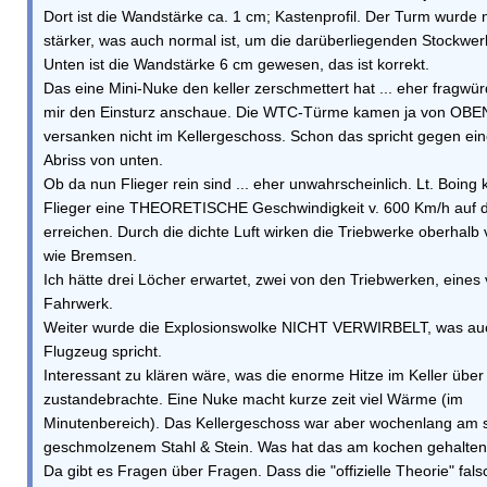
Dort ist die Wandstärke ca. 1 cm; Kastenprofil. Der Turm wurde
stärker, was auch normal ist, um die darüberliegenden Stockwer
Unten ist die Wandstärke 6 cm gewesen, das ist korrekt.
Das eine Mini-Nuke den keller zerschmettert hat ... eher fragwür
mir den Einsturz anschaue. Die WTC-Türme kamen ja von OBEN 
versanken nicht im Kellergeschoss. Schon das spricht gegen ei
Abriss von unten.
Ob da nun Flieger rein sind ... eher unwahrscheinlich. Lt. Boing
Flieger eine THEORETISCHE Geschwindigkeit v. 600 Km/h auf 
erreichen. Durch die dichte Luft wirken die Triebwerke oberhalb
wie Bremsen.
Ich hätte drei Löcher erwartet, zwei von den Triebwerken, eines
Fahrwerk.
Weiter wurde die Explosionswolke NICHT VERWIRBELT, was au
Flugzeug spricht.
Interessant zu klären wäre, was die enorme Hitze im Keller über 
zustandebrachte. Eine Nuke macht kurze zeit viel Wärme (im
Minutenbereich). Das Kellergeschoss war aber wochenlang am s
geschmolzenem Stahl & Stein. Was hat das am kochen gehalte
Da gibt es Fragen über Fragen. Dass die "offizielle Theorie" falsc