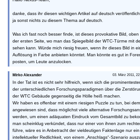
danke, dass ihr diesen wichtigen Artikel auf deutsch veröffentlich
ja sonst nichts zu diesem Thema auf deutsch.
Was ich fast noch besser finde, ist dieses provokative Bild, oben
der ersten Seite, wo man das Spiegelbild der WTC-Türme mit d
sehen kann. Würde mich riesig freuen, wenn ihr dieses Bild in e
Auflösung in Farbe anbieten könntet. Man könnte es gut in Fore
posten, um Leute anzulocken.
Mirko Alexander
03. März 2011, 22
In der Tat ist es nicht sehr hilfreich, wenn sich die prominenteste
der unterschiedlichen Forschungsparadigmen über die Zerstör
der WTC Gebäude gegenseitig die Hölle heiß machen.
Wir haben es offenbar mit einem riesigen Puzzle zu tun, bei dem
angewiesen sind, dass möglichst viele alternative Forschungsans
werden, um einen adäquaten Eindruck vom Gesamtbild zu bek
man scheinklug verkündet, dass nur einer von ihnen zum rechte
führe, wäre es in Anbetracht der vieldeutigen Faktenlage nur ei
intellektueller Redlichkeit, von einem „Anschlags“-Szenario aus