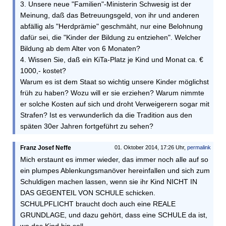
3. Unsere neue "Familien"-Ministerin Schwesig ist der
Meinung, daß das Betreuungsgeld, von ihr und anderen
abfällig als "Herdprämie" geschmäht, nur eine Belohnung
dafür sei, die "Kinder der Bildung zu entziehen". Welcher
Bildung ab dem Alter von 6 Monaten?
4. Wissen Sie, daß ein KiTa-Platz je Kind und Monat ca. €
1000,- kostet?
Warum es ist dem Staat so wichtig unsere Kinder möglichst
früh zu haben? Wozu will er sie erziehen? Warum nimmte
er solche Kosten auf sich und droht Verweigerern sogar mit
Strafen? Ist es verwunderlich da die Tradition aus den
späten 30er Jahren fortgeführt zu sehen?
Franz Josef Neffe
01. Oktober 2014, 17:26 Uhr,
permalink
Mich erstaunt es immer wieder, das immer noch alle auf so
ein plumpes Ablenkungsmanöver hereinfallen und sich zum
Schuldigen machen lassen, wenn sie ihr Kind NICHT IN
DAS GEGENTEIL VON SCHULE schicken.
SCHULPFLICHT braucht doch auch eine REALE
GRUNDLAGE, und dazu gehört, dass eine SCHULE da ist,