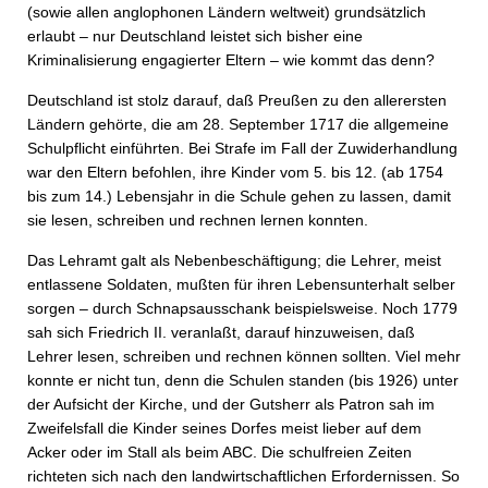
(sowie allen anglophonen Ländern weltweit) grundsätzlich
erlaubt – nur Deutschland leistet sich bisher eine
Kriminalisierung engagierter Eltern – wie kommt das denn?
Deutschland ist stolz darauf, daß Preußen zu den allerersten
Ländern gehörte, die am 28. September 1717 die allgemeine
Schulpflicht einführten. Bei Strafe im Fall der Zuwiderhandlung
war den Eltern befohlen, ihre Kinder vom 5. bis 12. (ab 1754
bis zum 14.) Lebensjahr in die Schule gehen zu lassen, damit
sie lesen, schreiben und rechnen lernen konnten.
Das Lehramt galt als Nebenbeschäftigung; die Lehrer, meist
entlassene Soldaten, mußten für ihren Lebensunterhalt selber
sorgen – durch Schnapsausschank beispielsweise. Noch 1779
sah sich Friedrich II. veranlaßt, darauf hinzuweisen, daß
Lehrer lesen, schreiben und rechnen können sollten. Viel mehr
konnte er nicht tun, denn die Schulen standen (bis 1926) unter
der Aufsicht der Kirche, und der Gutsherr als Patron sah im
Zweifelsfall die Kinder seines Dorfes meist lieber auf dem
Acker oder im Stall als beim ABC. Die schulfreien Zeiten
richteten sich nach den landwirtschaftlichen Erfordernissen. So