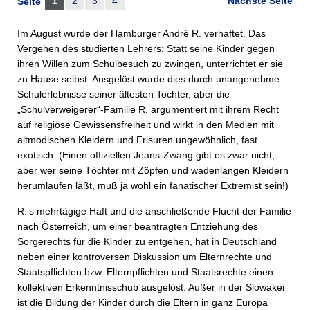
1
2
3
4
Nächste Seite
Seite
Im August wurde der Hamburger André R. verhaftet. Das
Vergehen des studierten Lehrers: Statt seine Kinder gegen
ihren Willen zum Schulbesuch zu zwingen, unterrichtet er sie
zu Hause selbst. Ausgelöst wurde dies durch unangenehme
Schulerlebnisse seiner ältesten Tochter, aber die
„Schulverweigerer“-Familie R. argumentiert mit ihrem Recht
auf religiöse Gewissensfreiheit und wirkt in den Medien mit
altmodischen Kleidern und Frisuren ungewöhnlich, fast
exotisch. (Einen offiziellen Jeans-Zwang gibt es zwar nicht,
aber wer seine Töchter mit Zöpfen und wadenlangen Kleidern
herumlaufen läßt, muß ja wohl ein fanatischer Extremist sein!)
R.’s mehrtägige Haft und die anschließende Flucht der Familie
nach Österreich, um einer beantragten Entziehung des
Sorgerechts für die Kinder zu entgehen, hat in Deutschland
neben einer kontroversen Diskussion um Elternrechte und
Staatspflichten bzw. Elternpflichten und Staatsrechte einen
kollektiven Erkenntnisschub ausgelöst: Außer in der Slowakei
ist die Bildung der Kinder durch die Eltern in ganz Europa