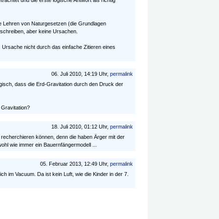
achtet und die erste logische Antwort als richtig
lle Lehren von Naturgesetzen (die Grundlagen
schreiben, aber keine Ursachen.
Ursache nicht durch das einfache Zitieren eines
06. Juli 2010, 14:19 Uhr,
permalink
gisch, dass die Erd-Gravitation durch den Druck der
Gravitation?
18. Juli 2010, 01:12 Uhr,
permalink
recherchieren können, denn die haben Ärger mit der
ohl wie immer ein Bauernfängermodell ...
05. Februar 2013, 12:49 Uhr,
permalink
ich im Vacuum. Da ist kein Luft, wie die Kinder in der 7.