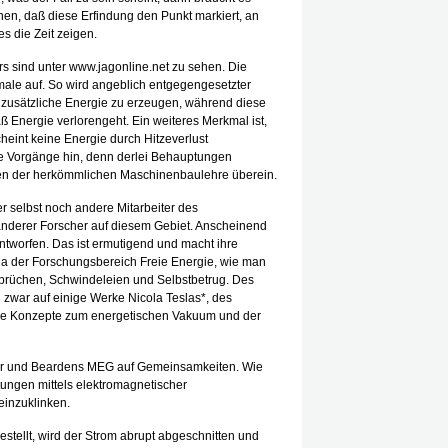
nnen, daß diese Erfindung den Punkt markiert, an
s die Zeit zeigen.
 sind unter www.jagonline.net zu sehen. Die
kmale auf. So wird angeblich entgegengesetzter
m zusätzliche Energie zu erzeugen, während diese
aß Energie verlorengeht. Ein weiteres Merkmal ist,
scheint keine Energie durch Hitzeverlust
le Vorgänge hin, denn derlei Behauptungen
fen der herkömmlichen Maschinenbaulehre überein.
r selbst noch andere Mitarbeiter des
anderer Forscher auf diesem Gebiet. Anscheinend
ntworfen. Das ist ermutigend und macht ihre
 der Forschungsbereich Freie Energie, wie man
rsprüchen, Schwindeleien und Selbstbetrug. Des
ch zwar auf einige Werke Nicola Teslas*, des
rne Konzepte zum energetischen Vakuum und der
ur und Beardens MEG auf Gemeinsamkeiten. Wie
tungen mittels elektromagnetischer
einzuklinken.
estellt, wird der Strom abrupt abgeschnitten und