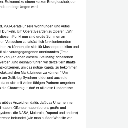
en. Es kommt zu einem kurzen Energieschub, der
und der eingefangen wird.
 REMAT-Geräte unsere Wohnungen und Autos
im Dunkeln. Um Oberst Bearden zu zitieren: „Wir
ab diesem Punkt nun sind große Summen an
hen Versuchen zu tatsächlich funktionierenden
en zu können, die sich für Massenproduktion und
daß alle vorangegangenen anerkannten [Freie-
r Zahl) an eben diesem ‚Steilhang’ scheiterten.
erden, und deshalb führen wir derzeit ernsthafte
nzkonzernen, um das nötige Kapital zu bekommen
odukt auf den Markt bringen zu können.“ Um
er am Golfkrieg-Syndrom leidet und auch die
h da er sich mit vielen fähigen Partnern umgeben
en die Chancen gut, daß er all diese Hindernisse
gibt es Anzeichen dafür, daß das Unternehmen
gt haben. Offenbar haben bereits große und
Systems, die NASA, Motorola, Dupond und andere)
eresse bekundet (wie man auf der Website von