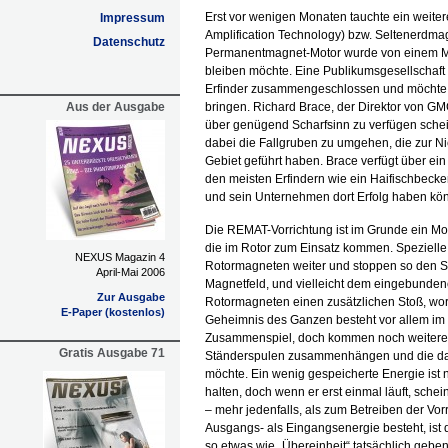
Erst vor wenigen Monaten tauchte ein weite
Impressum
Amplification Technology) bzw. Seltenerdma
Datenschutz
Permanentmagnet-Motor wurde von einem Man
bleiben möchte. Eine Publikumsgesellschaf
Erfinder zusammengeschlossen und möchte d
Aus der Ausgabe
bringen. Richard Brace, der Direktor von GMC
über genügend Scharfsinn zu verfügen schein
dabei die Fallgruben zu umgehen, die zur Ni
Gebiet geführt haben. Brace verfügt über ei
den meisten Erfindern wie ein Haifischbecken
und sein Unternehmen dort Erfolg haben kö
Die REMAT-Vorrichtung ist im Grunde ein Mo
die im Rotor zum Einsatz kommen. Spezielle
NEXUS Magazin 4
Rotormagneten weiter und stoppen so den 
April-Mai 2006
Magnetfeld, und vielleicht dem eingebunde
Zur Ausgabe
Rotormagneten einen zusätzlichen Stoß, wora
E-Paper (kostenlos)
Geheimnis des Ganzen besteht vor allem im
Zusammenspiel, doch kommen noch weitere Fa
Gratis Ausgabe 71
Ständerspulen zusammenhängen und die das 
möchte. Ein wenig gespeicherte Energie ist n
halten, doch wenn er erst einmal läuft, sche
– mehr jedenfalls, als zum Betreiben der Vorr
Ausgangs- als Eingangsenergie besteht, ist d
so etwas wie „Übereinheit“ tatsächlich geben