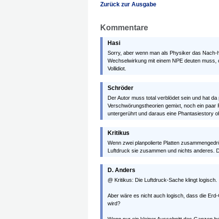
Zurück zur Ausgabe
Kommentare
Hasi
Sorry, aber wenn man als Physiker das Nach-h
Wechselwirkung mit einem NPE deuten muss, da
Vollidiot.
Schröder
Der Autor muss total verblödet sein und hat da
Verschwörungstheorien gemixt, noch ein paar
untergerührt und daraus eine Phantasiestory oh
Kritikus
Wenn zwei planpolierte Platten zusammenged
Luftdruck sie zusammen und nichts anderes. Das
D. Anders
@ Kritikus: Die Luftdruck-Sache klingt logisch.
Aber wäre es nicht auch logisch, dass die Erd
wird?