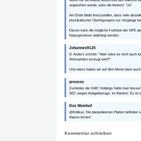
Wenn nur ein kleiner Ausschnitt des Ganzen betr
angesehen würde, wäre die Antwort: "Ja".
Am Ende bleibt festzustellen, dass viele aktue
physikalischer Überlegungen) nur Vorgänge be
Darum kann die mögliche Funktion der NPE als 
Naturgesetzes widerlegt werden.
Johannes9126
D. Anders schrieb: "Aber wäre es nicht auch lo
Atmosphäre erzeugt wird?"
Und wieso haben wir auf dem Mond dann auch 
preusse
Zumindes die GMC Holdings hätte man besser 
SEC wegen Anlagebetrugs. Im Klartext: Es ist w
Dos Weinhof
@Kritikus: Die planpolieerten Platten befinden s
Klasse lernen!
Kommentar schreiben