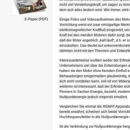
nicht viel Vorstellungskraft, um sagen zu kö
dem sich alles ändern wird. Wie immer, wird e
E-Paper (PDF)
Einige Fotos und Videoaufnahmen des Motors
Vorrichtung weist ein paar einzigartige Mer
elektromagnetischer Kraftfluß eingesetzt, u
Kraft bei den meisten Motoren dafür sorgt, d
daß der Motor angeblich „kalt läuft“, d.h. er 
einzubüßen. Das deutet auf unkonventionel
stimmen nicht mit den Theorien und Entwür
Interessanterweise wußten weder der Erfinde
Unternehmens viel über die Entwicklungen 
haben sie den Motor ohne fremden Einfluß e
Behauptungen einigermaßen glaubwürdig, da
sich wohl vorstellen kann, voll ist von Wide
weiteren ist interessant, daß der Erfinder si
Pioniers in Sachen Energie, bezieht, mode
Nullpunktenergie jedoch nirgends erwähnt.
Vergleichen Sie einmal die REMAT-Apparat
bereits erwähnt, scheinen sich beide Vorrich
Hochfrequenzfelder in die Nullpunktenergie 
Ist die Verbindung zur Nullpunktenergie herg