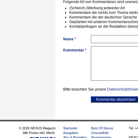
Folgende Art von Kommentaren sind unerwün
(Schleich-)Werbung jedweder Art
Kommentare die nichts zum Thema beitr
Kommentare die der deutschen Sprache 
Geplänkel mit anderen Kommentarschre
Kontaktanfragen an die Redaktion (benutz
Name *
Kommentar *
Bitte beachten Sie unsere
Datenschutzhinwe
Kommentar abschicken
© 2026 NEXUS Magazin
Startseite
Best Of Nexus
Tel. +
Alle Preise inkl. MwSt.
Ausgaben
Gesundheit
Abo & Bestellen
Rezensionen
NEXU