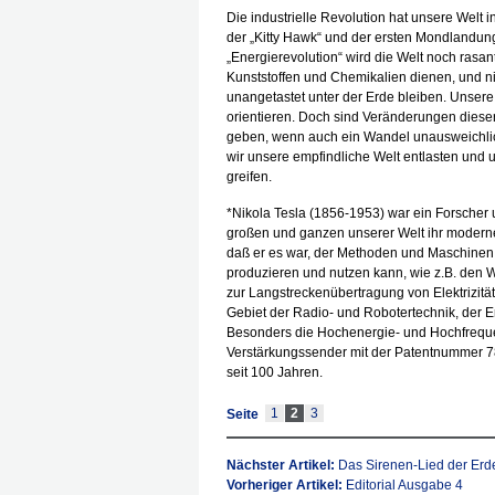
Die industrielle Revolution hat unsere Welt
der „Kitty Hawk“ und der ersten Mondlandun
„Energierevolution“ wird die Welt noch rasan
Kunststoffen und Chemikalien dienen, und ni
unangetastet unter der Erde bleiben. Unsere
orientieren. Doch sind Veränderungen dieser
geben, wenn auch ein Wandel unausweichlich
wir unsere empfindliche Welt entlasten und
greifen.
*Nikola Tesla (1856-1953) war ein Forscher 
großen und ganzen unserer Welt ihr modernes
daß er es war, der Methoden und Maschinen
produzieren und nutzen kann, wie z.B. den 
zur Langstreckenübertragung von Elektrizität
Gebiet der Radio- und Robotertechnik, der E
Besonders die Hochenergie- und Hochfrequenz
Verstärkungssender mit der Patentnummer 787
seit 100 Jahren.
1
2
3
Seite
Nächster Artikel:
Das Sirenen-Lied der Erd
Vorheriger Artikel:
Editorial Ausgabe 4