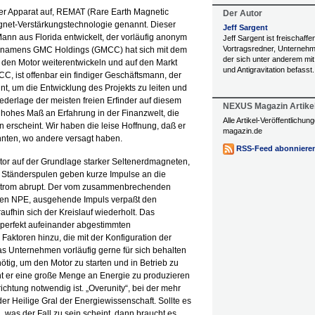
rer Apparat auf, REMAT (Rare Earth Magnetic
Der Autor
gnet-Verstärkungstechnologie genannt. Dieser
Jeff Sargent
n aus Florida entwickelt, der vorläufig anonym
Jeff Sargent ist freischaffen
Vortragsredner, Unternehm
t namens GMC Holdings (GMCC) hat sich mit dem
der sich unter anderem mit
en Motor weiterentwickeln und auf den Markt
und Antigravitation befasst.
C, ist offenbar ein findiger Geschäftsmann, der
t, um die Entwicklung des Projekts zu leiten und
ederlage der meisten freien Erfinder auf diesem
NEXUS Magazin Artike
n hohes Maß an Erfahrung in der Finanzwelt, die
Alle Artikel-Veröffentlichu
 erscheint. Wir haben die leise Hoffnung, daß er
magazin.de
nnten, wo andere versagt haben.
RSS-Feed abonniere
tor auf der Grundlage starker Seltenerdmagneten,
 Ständerspulen geben kurze Impulse an die
Strom abrupt. Der vom zusammenbrechenden
nen NPE, ausgehende Impuls verpaßt den
ufhin sich der Kreislauf wiederholt. Das
 perfekt aufeinander abgestimmten
ktoren hinzu, die mit der Konfiguration der
Unternehmen vorläufig gerne für sich behalten
ötig, um den Motor zu starten und in Betrieb zu
int er eine große Menge an Energie zu produzieren
ichtung notwendig ist. „Overunity“, bei der mehr
er Heilige Gral der Energiewissenschaft. Sollte es
, was der Fall zu sein scheint, dann braucht es