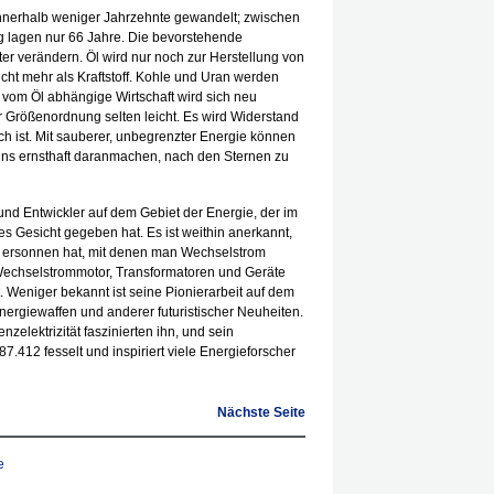
 innerhalb weniger Jahrzehnte gewandelt; zwischen
g lagen nur 66 Jahre. Die bevorstehende
ter verändern. Öl wird nur noch zur Herstellung von
cht mehr als Kraftstoff. Kohle und Uran werden
 vom Öl abhängige Wirtschaft wird sich neu
 Größenordnung selten leicht. Es wird Widerstand
 ist. Mit sauberer, unbegrenzter Energie können
 uns ernsthaft daranmachen, nach den Sternen zu
und Entwickler auf dem Gebiet der Energie, der im
 Gesicht gegeben hat. Es ist weithin anerkannt,
 ersonnen hat, mit denen man Wechselstrom
Wechselstrommotor, Transformatoren und Geräte
. Weniger bekannt ist seine Pionierarbeit auf dem
nergiewaffen und anderer futuristischer Neuheiten.
elektrizität faszinierten ihn, und sein
.412 fesselt und inspiriert viele Energieforscher
Nächste Seite
e