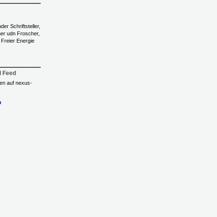
der Schriftsteller,
er udn Froscher,
 Freier Energie
l Feed
ngen auf nexus-
n