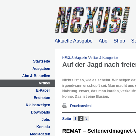
Aktuelle Ausgabe
Abo
Shop
S
NEXUS Magazin
/
Artikel & Kategorien
Startseite
Auf der Jagd nach freie
Ausgaben
Abo & Bestellen
Nichts ist so, wie es scheint. Wir neigen d
Artikel
irgendwann erschöpft sei. Man macht uns we
E-Paper
Nahrung etwas, das man kaufen, verkaufe
könne. Das ist eine Illusion.
Endnoten
Kleinanzeigen
Druckansicht
Downloads
1
2
3
Seite
Jobs
Kontakt
REMAT – Seltenerdmagnet-V
Mediadaten