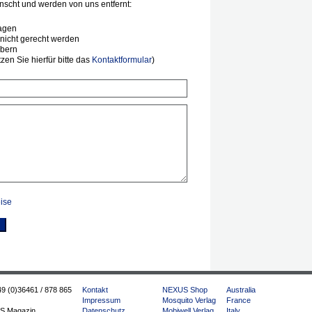
scht und werden von uns entfernt:
agen
nicht gerecht werden
ibern
en Sie hierfür bitte das
Kontaktformular
)
ise
49 (0)36461 / 878 865
Kontakt
NEXUS Shop
Australia
Impressum
Mosquito Verlag
France
S Magazin
Datenschutz
Mobiwell Verlag
Italy