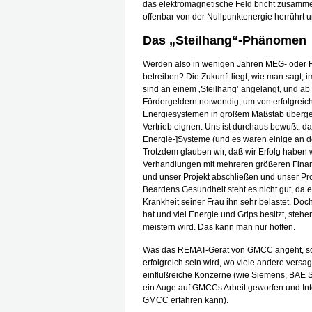
das elektromagnetische Feld bricht zusamm
offenbar von der Nullpunktenergie herrührt 
Das „Steilhang“-Phänomen
Werden also in wenigen Jahren MEG- oder
betreiben? Die Zukunft liegt, wie man sagt, 
sind an einem ‚Steilhang’ angelangt, und 
Fördergeldern notwendig, um von erfolgreic
Energiesystemen in großem Maßstab übergeh
Vertrieb eignen. Uns ist durchaus bewußt, 
Energie-]Systeme (und es waren einige an de
Trotzdem glauben wir, daß wir Erfolg haben w
Verhandlungen mit mehreren größeren Fina
und unser Projekt abschließen und unser Pr
Beardens Gesundheit steht es nicht gut, da 
Krankheit seiner Frau ihn sehr belastet. Doc
hat und viel Energie und Grips besitzt, steh
meistern wird. Das kann man nur hoffen.
Was das REMAT-Gerät von GMCC angeht, so 
erfolgreich sein wird, wo viele andere versa
einflußreiche Konzerne (wie Siemens, BAE 
ein Auge auf GMCCs Arbeit geworfen und Int
GMCC erfahren kann).