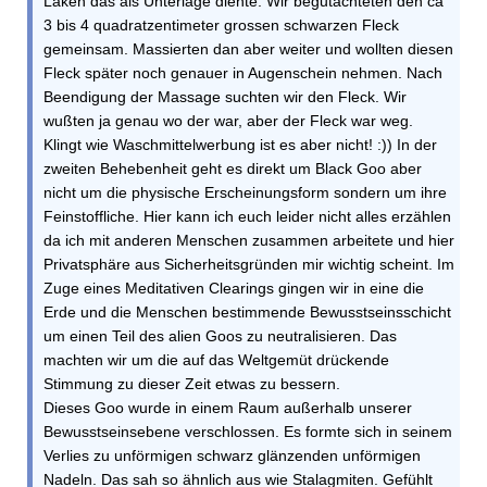
Laken das als Unterlage diente. Wir begutachteten den ca
3 bis 4 quadratzentimeter grossen schwarzen Fleck
gemeinsam. Massierten dan aber weiter und wollten diesen
Fleck später noch genauer in Augenschein nehmen. Nach
Beendigung der Massage suchten wir den Fleck. Wir
wußten ja genau wo der war, aber der Fleck war weg.
Klingt wie Waschmittelwerbung ist es aber nicht! :)) In der
zweiten Behebenheit geht es direkt um Black Goo aber
nicht um die physische Erscheinungsform sondern um ihre
Feinstoffliche. Hier kann ich euch leider nicht alles erzählen
da ich mit anderen Menschen zusammen arbeitete und hier
Privatsphäre aus Sicherheitsgründen mir wichtig scheint. Im
Zuge eines Meditativen Clearings gingen wir in eine die
Erde und die Menschen bestimmende Bewusstseinsschicht
um einen Teil des alien Goos zu neutralisieren. Das
machten wir um die auf das Weltgemüt drückende
Stimmung zu dieser Zeit etwas zu bessern.
Dieses Goo wurde in einem Raum außerhalb unserer
Bewusstseinsebene verschlossen. Es formte sich in seinem
Verlies zu unförmigen schwarz glänzenden unförmigen
Nadeln. Das sah so ähnlich aus wie Stalagmiten. Gefühlt