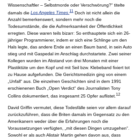
Wissenschaftler – Selbstmorde oder Verschwörung?“ titelte
11
damals die
Los Angeles Times
.
Doch ist nicht allein die
Anzahl bemerkenswert, sondern mehr noch die
Todesumstände, die die Aufmerksamkeit der Öffentlichkeit
erregten. Diese waren teils bizarr: So enthauptete sich ein 26-
jähriger Programmierer, indem er sich eine Schlinge um den
Hals legte, das andere Ende an einen Baum band, in sein Auto
stieg und mit Gaspedal im Anschlag durchstartete. Zwei seiner
Kollegen wurden im Abstand von drei Monaten mit einer
Plastiktüte um den Kopf und mit Seil bzw. Klebeband fixiert tot
zu Hause aufgefunden. Die Gerichtsmedizin ging von einem
„Unfall“ aus. Die einzelnen Geschichten sind in dem 1991
erschienenen Buch „Open Verdict“ des Journalisten Tony
12
Collins dokumentiert, das insgesamt 25 Opfer auflistet.
David Griffin vermutet, diese Todesfälle seien vor allem darauf
zurückzuführen, dass die Briten damals im Gegensatz zu den
Amerikanern weder über die Erfahrungen noch die
Voraussetzungen verfügten, „mit diesen Dingen umzugehen“.
Sowohl er als auch Alistair Martin gehen davon aus, dass