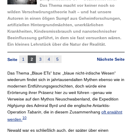
Das Thema macht vor keiner noch so
wilden Verschwörungstheorie halt – und hat unsere
Autoren in einen öligen Sumpf aus Geheimforschungen,
artifiziellen Hintergrundmächten, unerklärlichen
Krankheiten, Kindesmissbrauch und nanotechnischer
Beeinflussung geführt, in dem sie fast versunken wären.
Ein kleines Lehrstück über die Natur der Realität.
1
2
3
4
5
Nächste Seite
Seite
Das Thema „Blaue ETs“ bzw. „blaue nicht-irdische Wesen“
wiederum findet sich in jahrtausendalten Mythen ebenso wie in
modernen Entführungsgeschichten, doch würde eine
Erörterung ihrer Präsenz hier zu weit führen –genau wie
Verweise auf den Mythos Neuschwabenland, die Expedition
Highjump
des Admiral Byrd und die englische Antarktis-
Operation
Tabarin
, die in diesem Zusammenhang
oft erwähnt
10
werden.
Newald war es schließlich auch, der später über einen