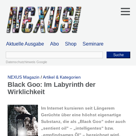
Aktuelle Ausgabe
Abo
Shop
Seminare
Suche
Datenschutzhinweis Google
NEXUS Magazin
/
Artikel & Kategorien
Black Goo: Im Labyrinth der
Wirklichkeit
Im Intern
et kursieren seit Längerem
Gerüchte über eine höchst eigenartige
Substanz, die als „Black Goo“ oder auch
„sentient oil“ – „intelligentes“ bzw.
„empfindsames Öl“ – bezeichnet wird.