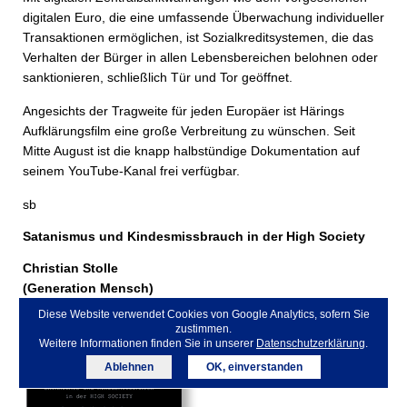
digitalen Euro, die eine umfassende Überwachung individueller
Transaktionen ermöglichen, ist Sozialkreditsystemen, die das
Verhalten der Bürger in allen Lebensbereichen belohnen oder
sanktionieren, schließlich Tür und Tor geöffnet.
Angesichts der Tragweite für jeden Europäer ist Härings
Aufklärungsfilm eine große Verbreitung zu wünschen. Seit
Mitte August ist die knapp halbstündige Dokumentation auf
seinem YouTube-Kanal frei verfügbar.
sb
Satanismus und Kindes­missbrauch in der High Society
Christian Stolle
(Generation Mensch)
100 Minuten
Diese Website verwendet Cookies von Google Analytics, sofern Sie
https://bit.ly/SatKin
zustimmen.
Weitere Informationen finden Sie in unserer
Datenschutzerklärung
.
Ablehnen
OK, einverstanden