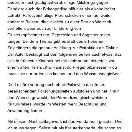
anderem hochgradig antiviral, einige Milchlinge gegen
Candida; auch der Birkenporling hilft hier als alkoholischer
Extrakt. Psilocybinhaltige Pilze schicken einen auf weiter
entfernte Reisen, die vielleicht zu einer Portion Weisheit
verhelfen, aber auch zur Linderung von
Clusterkopfschmerzen, Depression und Angst­neurosen
taugen. Bei dem Thema gibt es statt des erhobenen
Zeigefingers die genaue Anleitung zur Extraktion als Tinktur.
Der Autor bestätigt auf den folgenden Seiten auch etwas, das
sich in frühester Kindheit bei mir einbrannte, mitgeteilt von
einem alten Herrn: „Klar kannst du Fliegenpilze essen – du
musst sie nur ordentlich kochen und das Wasser weggießen.“
Die Lektüre vermag auch ohne Psilocybin das Tor zu
berauschenden Forschungswelten aufstoßen und hat in mir
den Wunsch geweckt, die Pilzmedizin, gleich welchen
Kulturkreises, würde im Westen mehr Beachtung und
Anwendung finden.
Mit diesem Nachschlagewerk ist das Fundament gesetzt. Und
ich muss sagen: Selbst mir als Kräuterkennerin, die schon so