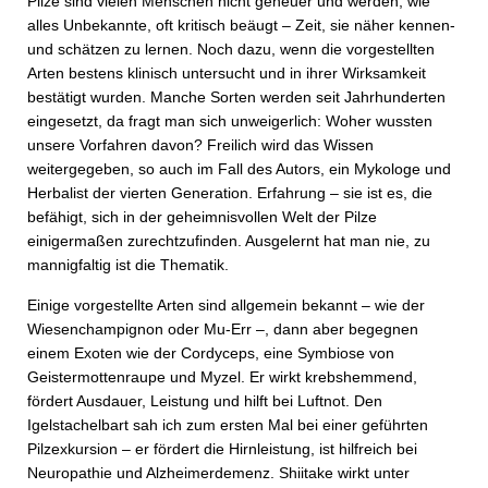
Pilze sind vielen Menschen nicht geheuer und werden, wie
alles Unbekannte, oft kritisch beäugt – Zeit, sie näher kennen-
und schätzen zu lernen. Noch dazu, wenn die vorgestellten
Arten bestens klinisch untersucht und in ihrer Wirksamkeit
bestätigt wurden. Manche Sorten werden seit Jahrhunderten
eingesetzt, da fragt man sich unweigerlich: Woher wussten
unsere Vorfahren davon? Freilich wird das Wissen
weitergegeben, so auch im Fall des Autors, ein Mykologe und
Herbalist der vierten Generation. Erfahrung – sie ist es, die
befähigt, sich in der geheimnisvollen Welt der Pilze
einigermaßen zurechtzufinden. Ausgelernt hat man nie, zu
mannigfaltig ist die Thematik.
Einige vorgestellte Arten sind allgemein bekannt – wie der
Wiesenchampignon oder Mu-Err –, dann aber begegnen
einem Exoten wie der Cordyceps, eine Symbiose von
Geistermottenraupe und Myzel. Er wirkt krebshemmend,
fördert Ausdauer, Leistung und hilft bei Luftnot. Den
Igelstachelbart sah ich zum ersten Mal bei einer geführten
Pilzexkursion – er fördert die Hirnleistung, ist hilfreich bei
Neuropathie und Alzheimer­demenz. Shiitake wirkt unter