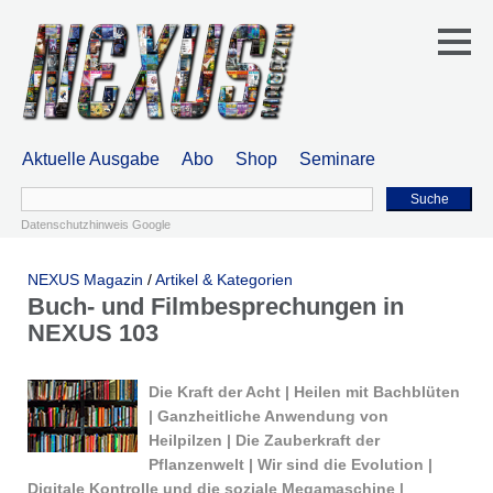
Aktuelle Ausgabe
Abo
Shop
Seminare
Suche
Datenschutzhinweis Google
NEXUS Magazin
/
Artikel & Kategorien
Buch- und Filmbesprechungen in
NEXUS 103
Die Kraft der Acht
|
Heilen mit Bachblüten
|
Ganzheitliche Anwendung von
Heilpilzen
|
Die Zauberkraft der
Pflanzenwelt
|
Wir sind die Evolution
|
Digitale Kontrolle und die soziale Mega­maschi­ne
|