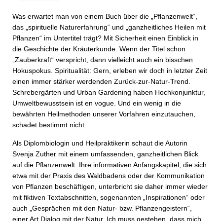
Was erwartet man von einem Buch über die „Pflanzenwelt“,
das „spirituelle Naturerfahrung“ und „ganzheitliches Heilen mit
Pflanzen“ im Untertitel trägt? Mit Sicherheit einen Einblick in
die Geschichte der Kräuterkunde. Wenn der Titel schon
„Zauberkraft“ verspricht, dann vielleicht auch ein bisschen
Hokuspokus. Spiritualität: Gern, erleben wir doch in letzter Zeit
einen immer stärker werdenden Zurück-zur-Natur-Trend.
Schrebergärten und Urban Gardening haben Hochkonjunktur,
Umweltbewusstsein ist en vogue. Und ein wenig in die
bewährten Heilmethoden unserer Vorfahren einzutauchen,
schadet bestimmt nicht.
Als Diplombiologin und Heilpraktikerin schaut die Autorin
Svenja Zuther mit einem umfassenden, ganzheitlichen Blick
auf die Pflanzenwelt. Ihre informativen Anfangskapitel, die sich
etwa mit der Praxis des Waldbadens oder der Kommunikation
von Pflanzen beschäftigen, unterbricht sie daher immer wieder
mit fiktiven Textabschnitten, sogenannten „Inspirationen“ oder
auch „Gesprächen mit den Natur- bzw. Pflanzengeistern“,
einer Art Dialog mit der Natur. Ich muss gestehen, dass mich