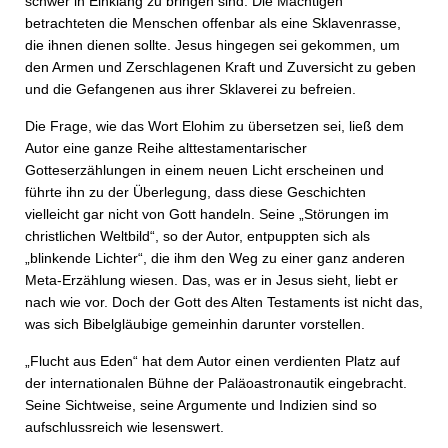
schwer in Einklang zu bringen sind. Die Mächtigen
betrachteten die Menschen offenbar als eine Sklavenrasse,
die ihnen dienen sollte. Jesus hingegen sei gekommen, um
den Armen und Zerschlagenen Kraft und Zuversicht zu geben
und die Gefangenen aus ihrer Sklaverei zu befreien.
Die Frage, wie das Wort Elohim zu übersetzen sei, ließ dem
Autor eine ganze Reihe alttestamentarischer
Gotteserzählungen in einem neuen Licht erscheinen und
führte ihn zu der Überlegung, dass diese Geschichten
vielleicht gar nicht von Gott handeln. Seine „Störungen im
christlichen Weltbild“, so der Autor, entpuppten sich als
„blinkende Lichter“, die ihm den Weg zu einer ganz anderen
Meta-Erzählung wiesen. Das, was er in Jesus sieht, liebt er
nach wie vor. Doch der Gott des Alten Testaments ist nicht das,
was sich Bibelgläubige gemeinhin darunter vorstellen.
„Flucht aus Eden“ hat dem Autor einen verdienten Platz auf
der internationalen Bühne der Paläoastronautik eingebracht.
Seine Sichtweise, seine Argumente und Indizien sind so
aufschlussreich wie lesenswert.