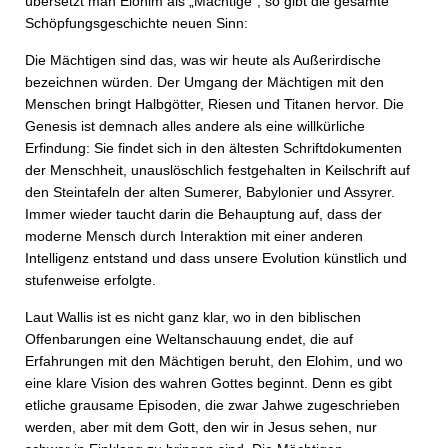
übersetzt man Elohim als „Mächtige“, so gibt die gesamte
Schöpfungsgeschichte neuen Sinn:
Die Mächtigen sind das, was wir heute als Außerirdische
bezeichnen würden. Der Umgang der Mächtigen mit den
Menschen bringt Halbgötter, Riesen und Titanen hervor. Die
Genesis ist demnach alles andere als eine willkürliche
Erfindung: Sie findet sich in den ältesten Schriftdokumenten
der Menschheit, unauslöschlich festgehalten in Keilschrift auf
den Steintafeln der alten Sumerer, Babylonier und Assyrer.
Immer wieder taucht darin die Behauptung auf, dass der
moderne Mensch durch Interaktion mit einer anderen
Intelligenz entstand und dass unsere Evolution künstlich und
stufenweise erfolgte.
Laut Wallis ist es nicht ganz klar, wo in den biblischen
Offenbarungen eine Weltanschauung endet, die auf
Erfahrungen mit den Mächtigen beruht, den Elohim, und wo
eine klare Vision des wahren Gottes beginnt. Denn es gibt
etliche grausame Episoden, die zwar Jahwe zugeschrieben
werden, aber mit dem Gott, den wir in Jesus sehen, nur