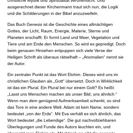
christliche Mystik und Spiritualität veröffentlicht. Und
ausgerechnet dieser Kirchenmann traut sich nun, die Logik
und die Schilderungen in der Bibel anzuzweifeln.
Das Buch Genesis ist die Geschichte eines allmächtigen
Gottes, der Licht, Raum, Energie, Materie, Sterne und
Planeten erschafft. Er formt Land und Meer, Vegetation und
Tiere und am Ende den Menschen. So wird es gepredigt. Doch
beim genauen Hinsehen entpuppen sich viele Verse der
Heiligen Schrift als überaus rätselhaft – „Anomalien“ nennt sie
der Autor.
Ein zentraler Punkt ist das Wort Elohim. Dieses wird uns im
christlichen Glauben als „Gott“ übersetzt. Doch in Wirklichkeit
ist das ein Plural. Ein Plural bei nur einem Gott? Es heißt:
„Lasst uns Menschen machen als unser Bild, uns ähnlich.“
Wenn man dem genügend Aufmerksamkeit schenkt, so sind
das Tore in eine andere Welt. Adam ist kein Name, sondern
bedeutet „von der Erde“. Mit Eva verhält es sich ähnlich, das
Wort bedeutet „die Lebendige“. Die gut nachvollziehbaren
Überlegungen und Funde des Autors leuchten ein, und