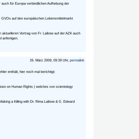
ner auch für Europa verbindlichen Aufhebung der
ter GVOs auf den europäischen Lebensmittelmarkt
en aktuelleren Vortrag von Fr. Laibow auf der AZK auch
l anfertigen.
26. März 2009, 09:39 Uhr,
permalink
r enthält, hier noch mal berichtigt:
ssion on Human Rights ) welches von scientology
e)Making a Killing with Dr. Rima Laibow & G. Edward