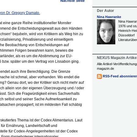
Nächste Seite
Der Autor
l von Dr. Gregory Damato.
Nina Hawranke
Nina Hawran
 eine ganze Reihe institutioneller Monster
1976 und stu
nehmend die Entscheidungsgewalt aus den Händen
Heinrich-Hei
sen“ bejubeln, wird von Kritikern als Weg hin zu
Düsseldorf
ialisierung, Privatisierung und einseitigem
Literaturübe
tische Beobachtung von Entscheidungen auf
 schlimmen Folgen bewahren kann, bewies die
barländer, als es um die Abstimmung zur EU-
NEXUS Magazin Artike
-6 bzw. später um den Vertrag von Lissabon ging.
Alle Artikel-Veröffentlichu
magazin.de
, endet auch ihre Berechtigung. Die Grenze
RSS-Feed abonniere
che ist schmal, aber vorhanden. Wo endet die
ung? Genau dort, wo der Kritiker sich nicht mehr auf
ch allein von der eigenen Überzeugung und / oder
ässt. Sich die Fragwürdigkeit eines Sachverhalts
ich selbst und seiner Sache Aufmerksamkeit zu
sachen propagiert, ist im mildesten Fall schäbig
diskutiertes Thema ist der Codex Alimentarius. Laut
 für Ernährung, Landwirtschaft und
telle für Codex-Angelegenheiten ist der Codex
r Form dargebotener internationaler