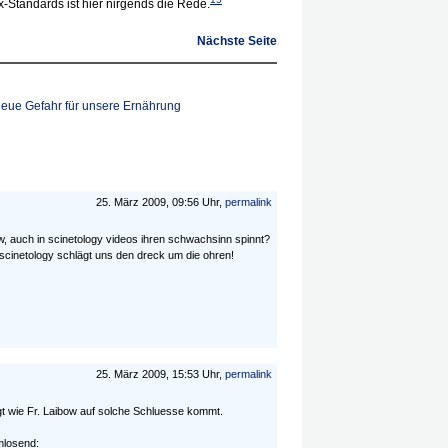
x-Standards ist hier nirgends die Rede.
Nächste Seite
eue Gefahr für unsere Ernährung
25. März 2009, 09:56 Uhr,
permalink
, auch in scinetology videos ihren schwachsinn spinnt?
, scinetology schlägt uns den dreck um die ohren!
25. März 2009, 15:53 Uhr,
permalink
gt wie Fr. Laibow auf solche Schluesse kommt.
rmlosend: