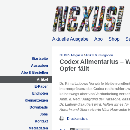
Aktuelle Ausgabe
Abo
Shop
S
NEXUS Magazin
/
Artikel & Kategorien
Startseite
Codex Alimentarius – W
Ausgaben
Opfer fällt
Abo & Bestellen
Artikel
Dr. Rima Laibows Vorwürfe bleiben großent
E-Paper
Internetpräsenz des Codex recherchiert, wi
Endnoten
keineswegs aber von Verdunkelung versch
Anm. d. Red.: Aufgrund der Tatsache, dass
Kleinanzeigen
Dr. Laibow diskutiert wird, halten wir es
Downloads
Autorin und Übersetzerin Nina Hawranke in
Jobs
Druckansicht
Kontakt
Mediadaten