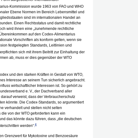
tarius-Kommission wurde 1963 von FAO und WHO
tionaler Ebene Normen im Bereich Lebensmittel und
tgliedsstaaten sind im internationalen Handel an
bunden. Einen Rechtsstatus und damit rechtliche
 doch wird ihnen eine „zunehmende rechtliche
-Übereinkommen auf den Codex-Alimentarius
onale Vorschriften als konform gelten, wenn sie
ion festgelegten Standards, Leitlinien und
rpflichten sich mit ihrem Beitritt zur Einhaltung der
ormen ab, muss er dies gegenüber der WTO
Codex und den starken Kräften in Gestalt von WTO,
s Interesse an seinem Tun sicherlich angebracht.
influss wirtschaftlicher Interessen ist. So gehört zu
Bundesverband e. V., der Dachverband aller
darauf verweist, dass der Verbraucherschutz
n könnte. Die Codex-Standards, so argumentiert
e verhandelt und stellen nicht selten
 die von der WTO geforderten kann ein
 und das könnte dazu führen, dass „die deutschen
4
erschritten werden“.
rigen Grenzwert für Mykotoxine und Benzoesäure