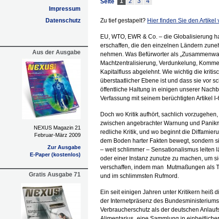
1
2
3
4
Seite
Impressum
Datenschutz
Zu tief gestapelt?
Hier finden Sie den Artike
EU, WTO, EWR & Co. – die Globalisierung hat
erschaffen, die den einzelnen Ländern zu
Aus der Ausgabe
nehmen. Was Befürworter als „Zusammenwach
Machtzentralisierung, Verdunkelung, Kommerz
Kapitalfluss abgelehnt. Wie wichtig die kri
überstaatlicher Ebene ist und dass sie vor
öffentliche Haltung in einigen unserer Nach
Verfassung mit seinem berüchtigten Artikel I
Doch wo Kritik aufhört, sachlich vorzugehen
zwischen angebrachter Warnung und Panikma
NEXUS Magazin 21
redliche Kritik, und wo beginnt die Diffamier
Februar-März 2009
dem Boden harter Fakten bewegt, sondern si
Zur Ausgabe
– weit schlimmer – Sensationalismus leiten l
E-Paper (kostenlos)
oder einer Instanz zunutze zu machen, um s
verschaffen, indem man Mutmaßungen als Tat
Gratis Ausgabe 71
und im schlimmsten Rufmord.
Ein seit einigen Jahren unter Kritikern heiß 
der Internetpräsenz des Bundesministeriums
Verbraucherschutz als der deutschen Anlaufs
Alimentarius „eine Sammlung in einheitliche