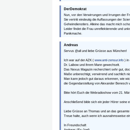
DerDemokrat
Nun, vor den Verwirrungen und Irrungen der 
Sie vertritt eindeutig die Auffassungen der Sci
Geheimdienstlers. Alleine das macht mich schon
Leider findet die Frau unreflektierende und unk
Panikmache.
Andreas
Servus @all und liebe Grüsse aus München!
Ich war auf der AZK (
www.anti-zensur.info
) in
Dr. Laibow und ihrem Mann gewechselt.
Das Nexus Magazin recherchiert sehr gut, doch 
Maße unberechtigt, verwirrend und sachlich nich
Man kann jedoch gut daraus erkennen, wie wich
die Gegendarstellung von Alexander Benesch
Bitte hört Euch die Webradioshow vom 21. Mä
Anschließend bilde sich ein jeder Hörer seine 
Liebe Grüsse an Thomas und an das gesamte 
Treue halte, auch wenn ich ausnahmsweise einm
In Freundschaft
Andreas (Ex-Joel)