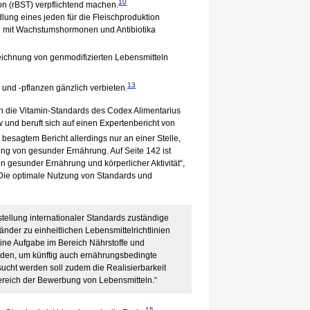
10
 (rBST) verpflichtend machen.
ung eines jeden für die Fleischproduktion
n mit Wachstumshormonen und Antibiotika
ichnung von genmodifizierten Lebensmitteln
13
und -pflanzen gänzlich verbieten.
n die Vitamin-Standards des Codex Alimentarius
w und beruft sich auf einen Expertenbericht von
besagtem Bericht allerdings nur an einer Stelle,
g von gesunder Ernährung. Auf Seite 142 ist
on gesunder Ernährung und körperlicher Aktivität“,
 „Die optimale Nutzung von Standards und
stellung internationaler Standards zuständige
Länder zu einheitlichen Lebensmittelrichtlinien
eine Aufgabe im Bereich Nährstoffe und
den, um künftig auch ernährungsbedingte
ucht werden soll zudem die Realisierbarkeit
ereich der Bewerbung von Lebensmitteln.“
15