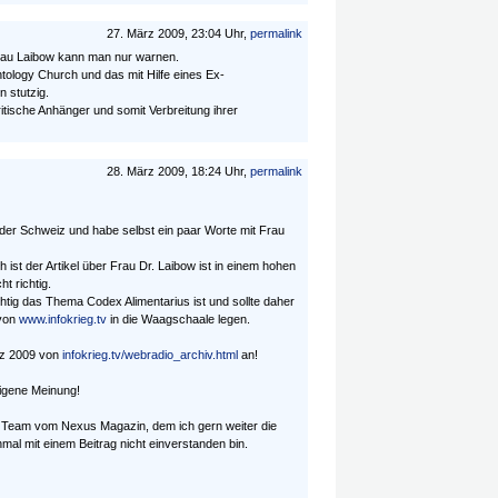
27. März 2009, 23:04 Uhr,
permalink
Frau Laibow kann man nur warnen.
entology Church und das mit Hilfe eines Ex-
 stutzig.
ritische Anhänger und somit Verbreitung ihrer
28. März 2009, 18:24 Uhr,
permalink
 der Schweiz und habe selbst ein paar Worte mit Frau
ist der Artikel über Frau Dr. Laibow ist in einem hohen
t richtig.
tig das Thema Codex Alimentarius ist und sollte daher
 von
www.infokrieg.tv
in die Waagschaale legen.
rz 2009 von
infokrieg.tv/webradio_archiv.html
an!
eigene Meinung!
Team vom Nexus Magazin, dem ich gern weiter die
al mit einem Beitrag nicht einverstanden bin.