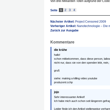
Von drei Milliarden Toten aufgrund der Code
1
2
3
4
Seite
Nächster Artikel:
Project Censored 2009
Vorheriger Artikel:
Nanotechnologie – Die n
Zurück zur Ausgabe
Kommentare
die krähe
hallo!
schon mitbekommen, dass diese person, laibow
nicht nur, dass sie von den spenden lebt, nein
gruß
siehe: making a killing video youtube
produzent:cchp
jojo
Sehr interessanter Artikel!
Ich habe mich auch schon seit längerem gefra
Leider finde ich den Artikel stellenweise verha