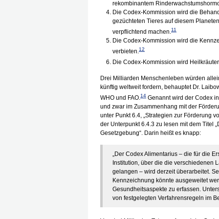
rekombinantem Rinderwachstumshormon
Die Codex-Kommission wird die Behandl
gezüchteten Tieres auf diesem Planete
11
verpflichtend machen.
Die Codex-Kommission wird die Kennze
12
verbieten.
Die Codex-Kommission wird Heilkräuter 
Drei Milliarden Menschenleben würden allei
künftig weltweit fordern, behauptet Dr. Laibo
14
WHO und FAO.
Genannt wird der Codex in 
und zwar im Zusammenhang mit der Förderun
unter Punkt 6.4, „Strategien zur Förderung v
der Unterpunkt 6.4.3 zu lesen mit dem Titel
Gesetzgebung“. Darin heißt es knapp:
„Der Codex Alimentarius – die für die Er
Institution, über die die verschiedenen 
gelangen – wird derzeit überarbeitet. S
Kennzeichnung könnte ausgeweitet wer
Gesundheitsaspekte zu erfassen. Unters
von festgelegten Verfahrensregeln im B