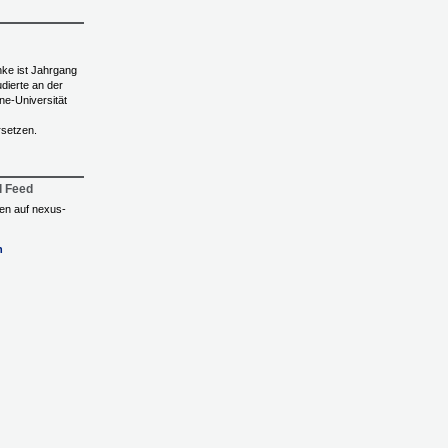
ke ist Jahrgang
dierte an der
ne-Universität
rsetzen.
l Feed
ngen auf nexus-
n