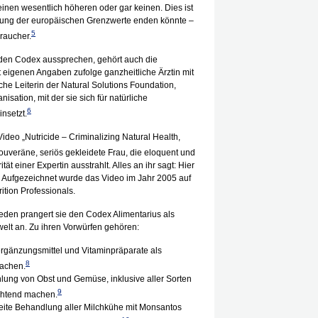
einen wesentlich höheren oder gar keinen. Dies ist
höhung der europäischen Grenzwerte enden könnte –
5
raucher.
den Codex aussprechen, gehört auch die
t eigenen Angaben zufolge ganzheitliche Ärztin mit
he Leiterin der Natural Solutions Foundation,
sation, mit der sie sich für natürliche
6
nsetzt.
Video „Nutricide – Criminalizing Natural Health,
ouveräne, seriös gekleidete Frau, die eloquent und
tät einer Expertin ausstrahlt. Alles an ihr sagt: Hier
t. Aufgezeichnet wurde das Video im Jahr 2005 auf
rition Professionals.
eden prangert sie den Codex Alimentarius als
lt an. Zu ihren Vorwürfen gehören:
gänzungsmittel und Vitaminpräparate als
8
machen.
lung von Obst und Gemüse, inklusive aller Sorten
9
ichtend machen.
ite Behandlung aller Milchkühe mit Monsantos