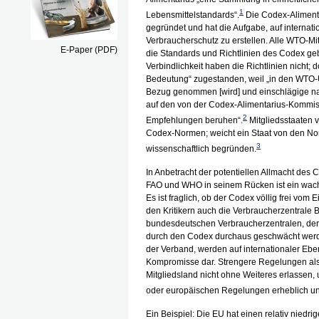
1
Lebensmittelstandards“.
Die Codex-Alimen
gegründet und hat die Aufgabe, auf interna
Verbraucherschutz zu erstellen. Alle WTO-Mi
E-Paper (PDF)
die Standards und Richtlinien des Codex ge
Verbindlichkeit haben die Richtlinien nicht;
Bedeutung“ zugestanden, weil „in den WTO
Bezug genommen [wird] und einschlägige nati
auf den von der Codex-Alimentarius-Kommiss
2
Empfehlungen beruhen“.
Mitgliedsstaaten ve
Codex-Normen; weicht ein Staat von den N
3
wissenschaftlich begründen.
In Anbetracht der potentiellen Allmacht des 
FAO und WHO in seinem Rücken ist ein wache
Es ist fraglich, ob der Codex völlig frei vom E
den Kritikern auch die Verbraucherzentrale 
bundesdeutschen Verbraucherzentralen, der 
durch den Codex durchaus geschwächt werde
der Verband, werden auf internationaler Eben
Kompromisse dar. Strengere Regelungen als
Mitgliedsland nicht ohne Weiteres erlassen,
oder europäischen Regelungen erheblich unt
Ein Beispiel: Die EU hat einen relativ nied