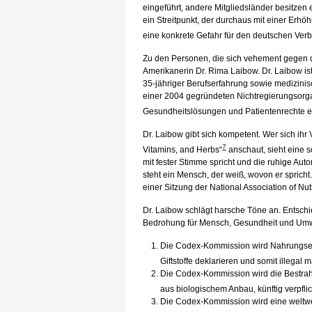
eingeführt, andere Mitgliedsländer besitzen 
ein Streitpunkt, der durchaus mit einer Er
eine konkrete Gefahr für den deutschen Verb
Zu den Personen, die sich vehement gegen 
Amerikanerin Dr. Rima Laibow. Dr. Laibow is
35-jähriger Berufserfahrung sowie medizinisc
einer 2004 gegründeten Nichtregierungsorgani
Gesundheitslösungen und Patientenrechte ei
Dr. Laibow gibt sich kompetent. Wer sich ihr 
7
Vitamins, and Herbs“
anschaut, sieht eine s
mit fester Stimme spricht und die ruhige Autori
steht ein Mensch, der weiß, wovon er sprich
einer Sitzung der National Association of Nut
Dr. Laibow schlägt harsche Töne an. Entschi
Bedrohung für Mensch, Gesundheit und Umwe
Die Codex-Kommission wird Nahrungser
Giftstoffe deklarieren und somit illegal 
Die Codex-Kommission wird die Bestrah
aus biologischem Anbau, künftig verpfl
Die Codex-Kommission wird eine weltwe