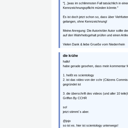
"[...]was im schlimmsten Fall tatsächlich in ei
Kennzeichnungspflicht münden könnte."
Es ist doch jetzt schon so, dass über Viehfut
gelangen, ohne Kennzeichnung!
Meine Anregung: Die Autorin/der Autor sollte d
auf den Wahrheitsgehalt prüfen und einen Artike
Vielen Dank & liebe Grueße vom Niederrhein
die krähe
hallo!
habe gerade gesehen, dass mein kommentar fehle
1. heißt es scientology
2. ist das video von der cchr (Citizens Commi
gegründet ist
3. die überschrift des videos (und aller 10 teil
Griffen By CCHR
so!
jetzt stimmt´s aber.
@jojo
so ist es. hier ist scientology unterwegs!