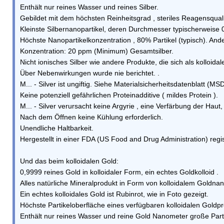
Enthält nur reines Wasser und reines Silber.
Gebildet mit dem höchsten Reinheitsgrad , steriles Reagensquali
Kleinste Silbernanopartikel, deren Durchmesser typischerweise 
Höchste Nanopartikelkonzentration , 80% Partikel (typisch). Ander
Konzentration: 20 ppm (Minimum) Gesamtsilber.
Nicht ionisches Silber wie andere Produkte, die sich als kolloidal
Über Nebenwirkungen wurde nie berichtet. .
M... - Silver ist ungiftig. Siehe Materialsicherheitsdatenblatt (MSD
Keine potenziell gefährlichen Proteinadditive ( mildes Protein ).
M... - Silver verursacht keine Argyrie , eine Verfärbung der Haut
Nach dem Öffnen keine Kühlung erforderlich.
Unendliche Haltbarkeit.
Hergestellt in einer FDA (US Food and Drug Administration) regis
Und das beim kolloidalen Gold:
0,9999 reines Gold in kolloidaler Form, ein echtes Goldkolloid .
Alles natürliche Mineralprodukt in Form von kolloidalem Goldnanop
Ein echtes kolloidales Gold ist Rubinrot, wie in Foto gezeigt.
Höchste Partikeloberfläche eines verfügbaren kolloidalen Goldpr
Enthält nur reines Wasser und reine Gold Nanometer große Parti