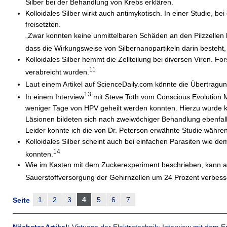
Silber bei der Behandlung von Krebs erklären.
Kolloidales Silber wirkt auch antimykotisch. In einer Studie, b
freisetzten.
„Zwar konnten keine unmittelbaren Schäden an den Pilzzellen b
dass die Wirkungsweise von Silbernanopartikeln darin besteht, 
Kolloidales Silber hemmt die Zellteilung bei diversen Viren. 
11
verabreicht wurden.
Laut einem Artikel auf ScienceDaily.com könnte die Übertragu
13
In einem Interview
mit Steve Toth vom Conscious Evolution Me
weniger Tage von HPV geheilt werden konnten. Hierzu wurde ko
Läsionen bildeten sich nach zweiwöchiger Behandlung ebenfall
Leider konnte ich die von Dr. Peterson erwähnte Studie währe
Kolloidales Silber scheint auch bei einfachen Parasiten wie de
14
konnten.
Wie im Kasten mit dem Zuckerexperiment beschrieben, kann auc
Sauerstoffversorgung der Gehirnzellen um 24 Prozent verbesse
1
2
3
4
5
6
7
Seite
Nächster Artikel:
Virtuose der Elektrotechnik: Interview mit dem E