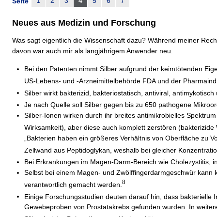
1
2
3
4
5
6
7
Seite
Neues aus Medizin und Forschung
Was sagt eigentlich die Wissenschaft dazu? Während meiner Recherc
davon war auch mir als langjährigem Anwender neu.
Bei den Patenten nimmt Silber aufgrund der keimtötenden Eige
US-Lebens- und -Arzneimittelbehörde FDA und der Pharmaindu
Silber wirkt bakterizid, bakteriostatisch, antiviral, antimykoti
Je nach Quelle soll Silber gegen bis zu 650 pathogene Mikroor
Silber-Ionen wirken durch ihr breites antimikrobielles Spekt
Wirksamkeit), aber diese auch komplett zerstören (bakterizide
„Bakterien haben ein größeres Verhältnis von Oberfläche zu Vo
Zellwand aus Peptidoglykan, weshalb bei gleicher Konzentratio
Bei Erkrankungen im Magen-Darm-Bereich wie Cholezystitis, infe
Selbst bei einem Magen- und Zwölffingerdarmgeschwür kann ko
8
verantwortlich gemacht werden.
Einige Forschungsstudien deuten darauf hin, dass bakterielle 
Gewebeproben von Prostata­krebs gefunden wurden. In weiteren 