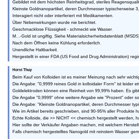
Gebildet mit dem höchsten Reinheitsgrad, steriles Reagensquali
Kleinste Goldnanopartikel, deren Durchmesser typischerweise 3
Interagiert nicht oder interferiert mit Medikamenten.
Über Nebenwirkungen wurde nie berichtet.
Geschmacklose Flüssigkeit - schmeckt wie Wasser.
M...-Gold ist ungiftig. Siehe Materialsicherheitsdatenblatt (MSDS)
Nach dem Öffnen keine Kühlung erforderlich.
Unendliche Haltbarkeit.
Hergestellt in einer FDA (US Food and Drug Administration) regis
Horst Thuy
Beim Kauf von Kolloiden ist es meiner Meinung nach sehr wichtig,
Die Angabe: "0,9999 reines Gold in kolloidaler Form" ist leider e
Goldelektroden können eine Reinheit von 99,99% haben. Es gibt 
Die Angabe "0,9999" ohne weitere Angabe wie "Prozent" oder sons
Die Angabe: "Kleinste Goldnanopartikel, deren Durchmesser typis
Wie im Artikel bereits geschrieben, sind 90-95% aller Produkte 
Echte Kolloide, die >> NICHT << chemisch hergestellt werden, 
Hier sollte der Verkäufer Angaben machen, mit welchem Herstel
Falls chemisch hergestelltes Nanogold mit reinstem Wasser gemi