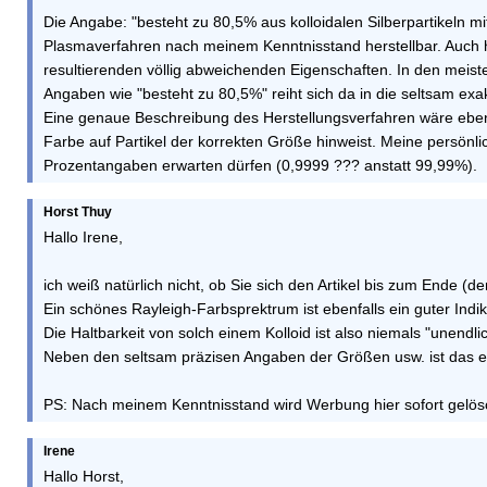
Die Angabe: "besteht zu 80,5% aus kolloidalen Silberpartikeln m
Plasmaverfahren nach meinem Kenntnisstand herstellbar. Auch ha
resultierenden völlig abweichenden Eigenschaften. In den meis
Angaben wie "besteht zu 80,5%" reiht sich da in die seltsam exa
Eine genaue Beschreibung des Herstellungsverfahren wäre ebenfall
Farbe auf Partikel der korrekten Größe hinweist. Meine persönli
Prozentangaben erwarten dürfen (0,9999 ??? anstatt 99,99%).
Horst Thuy
Hallo Irene,
ich weiß natürlich nicht, ob Sie sich den Artikel bis zum Ende (de
Ein schönes Rayleigh-Farbsprektrum ist ebenfalls ein guter Indik
Die Haltbarkeit von solch einem Kolloid ist also niemals "unendl
Neben den seltsam präzisen Angaben der Größen usw. ist das ein
PS: Nach meinem Kenntnisstand wird Werbung hier sofort gelös
Irene
Hallo Horst,