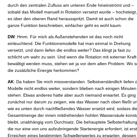
durch den zentralen Zufluss am unteren Ende hineinströmt und –
sobald das Modell manuell in Rotation versetzt wurde – hochsteigt,
es über den oberen Rand herausspritzt. Damit ist auch schon die
ganze Funktion beschrieben, einfacher geht es wohl kaum.
DW
: Hmm. Für mich als Außenstehenden ist das noch nicht
einleuchtend. Die Funktionsmodelle hat man einmal in Drehung
versetzt, und dann liefen die endlos weiter? Das klingt ja fast zu
schlicht um wahr zu sein. Und wenn die Rotation mit externer Kraft
bewältigt werden muss, stehen wir ja vor dem alten Problem: Wo so
die zusätzliche Energie herkommen?
AK
: Da haben Sie mich missverstanden. Selbstverständlich liefen 
Modelle nicht endlos weiter, sondern blieben nach einigen Minuten
stehen. Etwas anderes hatte aber auch niemand erwartet. Es ging
zunächst nur darum zu zeigen, wie das Wasser nach oben fließt u
wie es unten durch nachfließendes Wasser ersetzt wird, sodass di
Gesamtmenge der innen mitdrehenden hohlen Wassersäule konst
bleibt, unabhängig vom Durchsatz. Die behauptete Selbsterhaltung
die nur eine von uns aufzubringende Startenergie erfordert, ist erst
Erreichen eines bestimmten Schwellenwertes zu erwarten, dessen