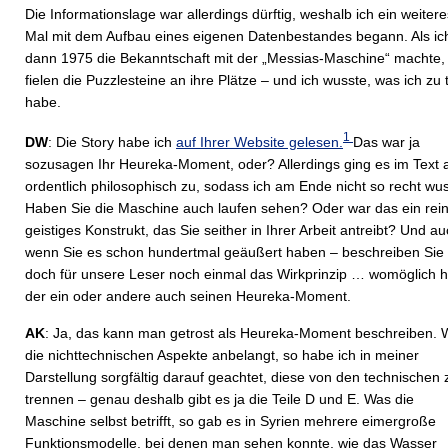
Die Informationslage war allerdings dürftig, weshalb ich ein weitere
Mal mit dem Aufbau eines eigenen Datenbestandes begann. Als ic
dann 1975 die Bekanntschaft mit der „Messias-Maschine“ machte,
fielen die Puzzlesteine an ihre Plätze – und ich wusste, was ich zu 
habe.
1
DW
: Die Story habe ich
auf Ihrer Website gelesen.
Das war ja
sozusagen Ihr Heureka-Moment, oder? Allerdings ging es im Text 
ordentlich philosophisch zu, sodass ich am Ende nicht so recht wus
Haben Sie die Maschine auch laufen sehen? Oder war das ein rei
geistiges Konstrukt, das Sie seither in Ihrer Arbeit antreibt? Und a
wenn Sie es schon hundertmal geäußert haben – beschreiben Sie
doch für unsere Leser noch einmal das Wirkprinzip … womöglich h
der ein oder andere auch seinen Heureka-Moment.
AK
: Ja, das kann man getrost als Heureka-Moment beschreiben. 
die nichttechnischen Aspekte anbelangt, so habe ich in meiner
Darstellung sorgfältig darauf geachtet, diese von den technischen 
trennen – genau deshalb gibt es ja die Teile D und E. Was die
Maschine selbst betrifft, so gab es in Syrien mehrere eimergroße
Funktionsmodelle, bei denen man sehen konnte, wie das Wasser