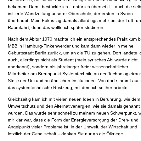
bekamen. Damit bestückte ich – natürlich übersetzt – auch die selb
initiierte Wandzeitung unserer Oberschule, der ersten in Syrien
überhaupt. Mein Fokus lag damals allerdings mehr bei der Luft- u
Raumfahrt, denn das wollte ich später studieren.
Nach dem Abitur 1970 machte ich ein entsprechendes Praktikum b
MBB in Hamburg-Finkenwerder und kam dann wieder in meine
Geburtsstadt Berlin zurück, um an die TU zu gehen. Dort landete i
auch, allerdings nicht als Student (mein syrisches Abi wurde nicht
anerkannt), sondern als jahrelanger freier wissenschaftlicher
Mitarbeiter am Brennpunkt Systemtechnik, an der Technologietrans
Stelle der Uni und an ähnlichen Institutionen. Von dort stammt auc
das systemtechnische Rüstzeug, mit dem ich seither arbeite.
Gleichzeitig kam ich mit vielen neuen Ideen in Berührung, wie dem
Umweltschutz und den Alternativ­energien, wie sie damals genannt
wurden. Das wurde sehr schnell zu meinem neuen Schwerpunkt, w
mir klar war, dass die Form der Energieversorgung der Dreh- und
Angelpunkt vieler Probleme ist: in der Umwelt, der Wirtschaft und
letztlich der Gesellschaft – denken Sie nur an die Ölkriege.