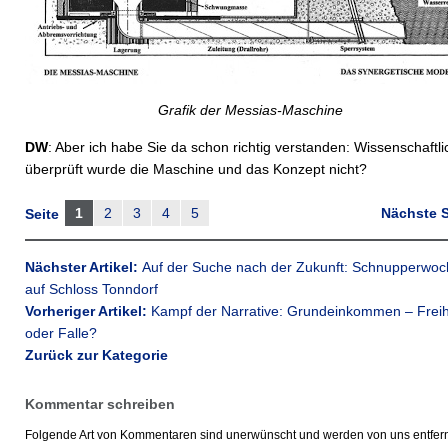
Grafik der Messias-Maschine
DW
: Aber ich habe Sie da schon richtig verstanden: Wissenschaftli
überprüft wurde die Maschine und das Konzept nicht?
1
2
3
4
5
Nächste S
Seite
Nächster Artikel:
Auf der Suche nach der Zukunft: Schnupperwo
auf Schloss Tonndorf
Vorheriger Artikel:
Kampf der Narrative: Grundeinkommen – Freih
oder Falle?
Zurück zur Kategorie
Kommentar schreiben
Folgende Art von Kommentaren sind unerwünscht und werden von uns entfern