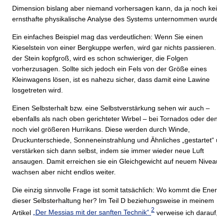
Dimension bislang aber niemand vorhersagen kann, da ja noch ke
ernsthafte physikalische Analyse des Systems unternommen wurd
Ein einfaches Beispiel mag das verdeutlichen: Wenn Sie einen
Kieselstein von einer Bergkuppe werfen, wird gar nichts passieren. 
der Stein kopfgroß, wird es schon schwieriger, die Folgen
vorherzusagen. Sollte sich jedoch ein Fels von der Größe eines
Kleinwagens lösen, ist es nahezu sicher, dass damit eine Lawine
losgetreten wird.
Einen Selbsterhalt bzw. eine Selbstverstärkung sehen wir auch –
ebenfalls als nach oben gerichteter Wirbel – bei Tornados oder de
noch viel größeren Hurrikans. Diese werden durch Winde,
Druckunterschiede, Sonnen­einstrahlung und Ähnliches „gestartet“
verstärken sich dann selbst, indem sie immer wieder neue Luft
ansaugen. Damit erreichen sie ein Gleichgewicht auf neuem Nivea
wachsen aber nicht endlos weiter.
Die einzig sinnvolle Frage ist somit tatsächlich: Wo kommt die Ene
dieser Selbsterhaltung her? Im Teil D beziehungsweise in meinem
2
Artikel
„Der Messias mit der sanften Technik“
verweise ich darauf