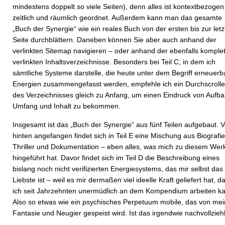
mindestens doppelt so viele Seiten), denn alles ist kontextbezogen
zeitlich und räumlich geordnet. Außerdem kann man das gesamte
„Buch der Synergie“ wie ein reales Buch von der ersten bis zur let
Seite durchblättern. Daneben können Sie aber auch anhand der
verlinkten Sitemap navigieren – oder anhand der ebenfalls komplet
verlinkten Inhaltsverzeichnisse. Besonders bei Teil C, in dem ich
sämtliche Systeme darstelle, die heute unter dem Begriff erneuerb
Energien zusammengefasst werden, empfehle ich ein Durchscroll
des Verzeichnisses gleich zu Anfang, um einen Eindruck von Aufba
Umfang und Inhalt zu bekommen.
Insgesamt ist das „Buch der Synergie“ aus fünf Teilen aufgebaut. 
hinten angefangen findet sich in Teil E eine Mischung aus Biografie
Thriller und Dokumentation – eben alles, was mich zu diesem Wer
hingeführt hat. Davor findet sich im Teil D die Beschreibung eines
bislang noch nicht verifizierten Energiesystems, das mir selbst das
Liebste ist – weil es mir dermaßen viel ideelle Kraft geliefert hat, d
ich seit Jahrzehnten unermüdlich an dem Kompendium arbeiten k
Also so etwas wie ein psychisches Perpetuum mobile, das von mei
Fantasie und Neugier gespeist wird. Ist das irgendwie nachvollzie