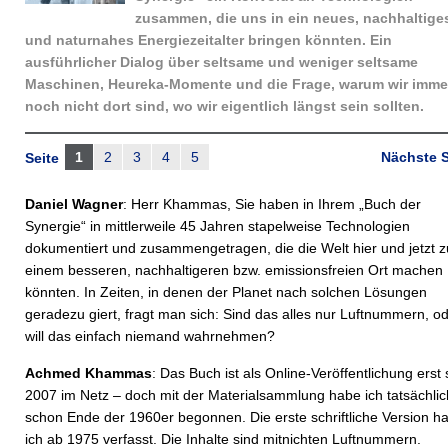
zusammen, die uns in ein neues, nachhaltige
und naturnahes Energiezeitalter bringen könnten. Ein
ausführlicher Dialog über seltsame und weniger seltsame
Maschinen, ­Heureka-Momente und die Frage, warum wir imme
noch nicht dort sind, wo wir eigentlich längst sein sollten.
1
2
3
4
5
Nächste S
Seite
Daniel Wagner
: Herr Khammas, Sie haben in Ihrem „Buch der
Synergie“ in mittlerweile 45 Jahren stapelweise Technologien
dokumentiert und zusammengetragen, die die Welt hier und jetzt z
einem besseren, nachhaltigeren bzw. emissionsfreien Ort machen
könnten. In Zeiten, in denen der Planet nach solchen Lösungen
geradezu giert, fragt man sich: Sind das alles nur Luftnummern, o
will das einfach niemand wahrnehmen?
Achmed Khammas
: Das Buch ist als Online-Veröffentlichung erst 
2007 im Netz – doch mit der Materialsammlung habe ich tatsächlic
schon Ende der 1960er begonnen. Die erste schriftliche Version h
ich ab 1975 verfasst. Die Inhalte sind mitnichten Luftnummern.