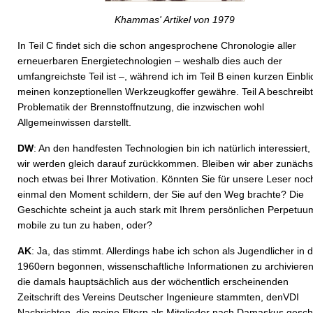
Khammas' Artikel von 1979
In Teil C findet sich die schon angesprochene Chronologie aller
erneuerbaren Energietechnologien – weshalb dies auch der
umfangreichste Teil ist –, während ich im Teil B einen kurzen Einbli
meinen konzeptionellen Werkzeugkoffer gewähre. Teil A beschreibt
Problematik der Brennstoffnutzung, die inzwischen wohl
Allgemeinwissen darstellt.
DW
: An den handfesten Technologien bin ich natürlich interessiert,
wir werden gleich darauf zurückkommen. Bleiben wir aber zunächs
noch etwas bei Ihrer Motivation. Könnten Sie für unsere Leser noc
einmal den Moment schildern, der Sie auf den Weg brachte? Die
Geschichte scheint ja auch stark mit Ihrem persönlichen Perpetuu
mobile zu tun zu haben, oder?
AK
: Ja, das stimmt. Allerdings habe ich schon als Jugendlicher in 
1960ern begonnen, wissenschaftliche Informationen zu archivieren
die damals hauptsächlich aus der wöchentlich erscheinenden
Zeitschrift des Vereins Deutscher Ingenieure stammten, denVDI
Nachrichten, die meine Eltern als Mitglieder nach Damaskus gesch