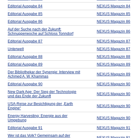
Editorial Ausgabe 84
NEXUS Magazin 84
Editorial Ausgabe 85
NEXUS Magazin 85
Editorial Ausgabe 86
NEXUS Magazin 86
Auf der Suche nach der Zukunft:
NEXUS Magazin 86
Schnupperwoche auf Schloss Tonndorf
Editorial Ausgabe 87
NEXUS Magazin 87
Unterwelt
NEXUS Magazin 87
Editorial Ausgabe 88
NEXUS Magazin 88
Editorial Ausgabe 89
NEXUS Magazin 89
Der Bibliothekar der Synergie: Interview mit
NEXUS Magazin 89
Achmed A. W. Khammas
Editorial Ausgabe 90
NEXUS Magazin 90
New Dark Age: Der Sieg der Technologie
NEXUS Magazin 90
und das Ende der Zukunft
USA-Reise zur Besichtigung der „Earth
NEXUS Magazin 90
Engine“
Energy Harvesting: Energie aus der
NEXUS Magazin 90
Umgebung
Editorial Ausgabe 91
NEXUS Magazin 91
Wer ist das Volk? Gemeinsam auf der
NEXUS Magazin 91