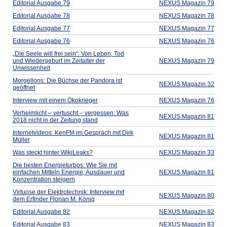
Editorial Ausgabe 79
NEXUS Magazin 79
Editorial Ausgabe 78
NEXUS Magazin 78
Editorial Ausgabe 77
NEXUS Magazin 77
Editorial Ausgabe 76
NEXUS Magazin 76
„Die Seele will frei sein“: Von Leben, Tod
und Wiedergeburt im Zeitalter der
NEXUS Magazin 79
Unwissenheit
Morgellons: Die Büchse der Pandora ist
NEXUS Magazin 32
geöffnet
Interview mit einem Ökokrieger
NEXUS Magazin 76
Verheimlicht – vertuscht – vergessen: Was
NEXUS Magazin 81
2018 nicht in der Zeitung stand
Internetvideos: KenFM im Gespräch mit Dirk
NEXUS Magazin 81
Müller
Was steckt hinter WikiLeaks?
NEXUS Magazin 33
Die besten Energieturbos: Wie Sie mit
einfachen Mitteln Energie, Ausdauer und
NEXUS Magazin 81
Konzentration steigern
Virtuose der Elektrotechnik: Interview mit
NEXUS Magazin 80
dem Erfinder Florian M. König
Editorial Ausgabe 82
NEXUS Magazin 82
Editorial Ausgabe 83
NEXUS Magazin 83