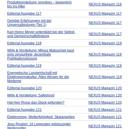
Produktvorstellung: provibes – beweglich
NEXUS Magazin 116
bis ins Alter
Editorial Ausgabe 117
NEXUS Magazin 117
Gelebte Erfahrungen mit der
NEXUS Magazin 117
Universalbiologie (Teil 1)
Karl-Heinz Meyer unterstützt bei der Selbst-
NEXUS Magazin 117
und Gemeinschaftsfindung
Editorial Ausgabe 118
NEXUS Magazin 118
Wille & Vorstellung: Milosz Matuschek baut
eine zensurfreie, dezentrale
NEXUS Magazin 118
Publikationslösung
Editorial Ausgabe 119
NEXUS Magazin 119
Energetische Landwirtschaft mit
Elektropermakultur: Altes Wissen für die
NEXUS Magazin 119
Moderne
Editorial Ausgabe 120
NEXUS Magazin 120
Wille & Vorstellung: Safeblood
NEXUS Magazin 120
Hat Herr Rossi das Glück gefunden?
NEXUS Magazin 120
Editorial Ausgabe 121
NEXUS Magazin 121
Elektrosmog, Wetterfühligkeit, Skalarwellen
NEXUS Magazin 121
Jesu Rivalen: 16 Legenden gekreuzigter
NEXUS Magazin 121
Weltenretter