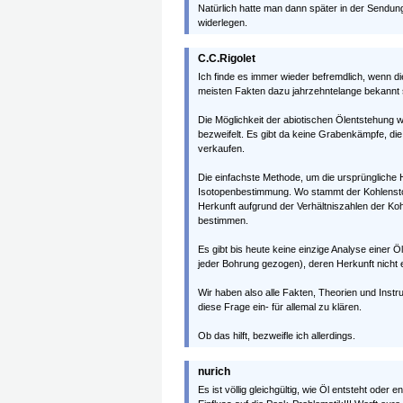
Natürlich hatte man dann später in der Sendun
widerlegen.
C.C.Rigolet
Ich finde es immer wieder befremdlich, wenn die
meisten Fakten dazu jahrzehntelange bekannt 
Die Möglichkeit der abiotischen Ölentstehung 
bezweifelt. Es gibt da keine Grabenkämpfe, 
verkaufen.
Die einfachste Methode, um die ursprüngliche 
Isotopenbestimmung. Wo stammt der Kohlenstof
Herkunft aufgrund der Verhältniszahlen der Koh
bestimmen.
Es gibt bis heute keine einzige Analyse einer
jeder Bohrung gezogen), deren Herkunft nicht e
Wir haben also alle Fakten, Theorien und Instru
diese Frage ein- für allemal zu klären.
Ob das hilft, bezweifle ich allerdings.
nurich
Es ist völlig gleichgültig, wie Öl entsteht ode