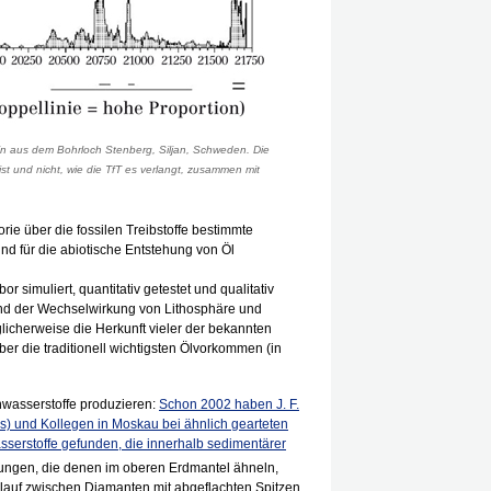
ein aus dem Bohrloch Stenberg, Siljan, Schweden. Die
t und nicht, wie die TfT es verlangt, zusammen mit
rie über die fossilen Treibstoffe bestimmte
ind für die abiotische Entstehung von Öl
r simuliert, quantitativ getestet und qualitativ
nd der Wechselwirkung von Lithosphäre und
cherweise die Herkunft vieler der bekannten
er die traditionell wichtigsten Ölvorkommen (in
nwasserstoffe produzieren:
Schon 2002 haben J. F.
) und Kollegen in Moskau bei ähnlich gearteten
erstoffe gefunden, die innerhalb sedimentärer
ngen, die denen im oberen Erdmantel ähneln,
lauf zwischen Diamanten mit abgeflachten Spitzen.