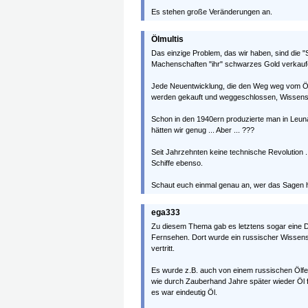
Es stehen große Veränderungen an.
Ölmultis
Das einzige Problem, das wir haben, sind die "Sev
Machenschaften "ihr" schwarzes Gold verkauf
Jede Neuentwicklung, die den Weg weg vom Öl 
werden gekauft und weggeschlossen, Wissensch
Schon in den 1940ern produzierte man in Leun
hätten wir genug ... Aber ... ???
Seit Jahrzehnten keine technische Revolution 
Schiffe ebenso.
Schaut euch einmal genau an, wer das Sagen ha
ega333
Zu diesem Thema gab es letztens sogar eine Do
Fernsehen. Dort wurde ein russischer Wissensc
vertritt.
Es wurde z.B. auch von einem russischen Ölfe
wie durch Zauberhand Jahre später wieder Öl 
es war eindeutig Öl.