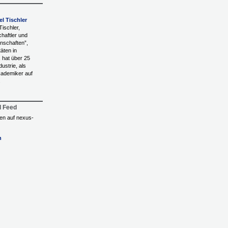
el Tischler
Tischler,
haftler und
enschaften”,
äten in
 hat über 25
ustrie, als
ademiker auf
.
l Feed
ngen auf nexus-
n