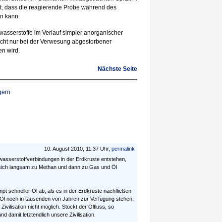
st, dass die reagierende Probe während des
n kann.
asserstoffe im Verlauf simpler anorganischer
cht nur bei der Verwesung abgestorbener
n wird.
Nächste Seite
gern
10. August 2010, 11:37 Uhr,
permalink
wasserstoffverbindungen in der Erdkruste entstehen,
 sich langsam zu Methan und dann zu Gas und Öl
t schneller Öl ab, als es in der Erdkruste nachfließen
 Öl noch in tausenden von Jahren zur Verfügung stehen.
ivilisation nicht möglich. Stockt der Ölfluss, so
damit letztendlich unsere Zivilisation.