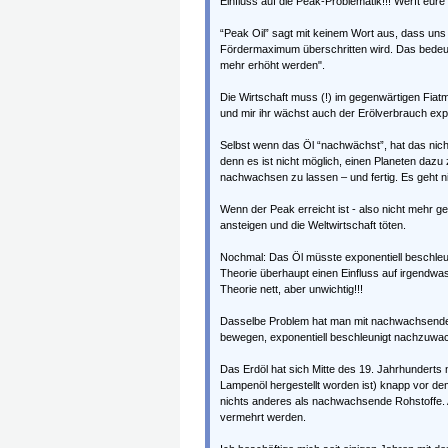
Einfluss auf die Peak-Problematik!!! Werft eur
“Peak Oil” sagt mit keinem Wort aus, dass uns
Fördermaximum überschritten wird. Das bedeute
mehr erhöht werden".
Die Wirtschaft muss (!) im gegenwärtigen F
und mir ihr wächst auch der Erölverbrauch exp
Selbst wenn das Öl “nachwächst”, hat das nicht
denn es ist nicht möglich, einen Planeten dazu 
nachwachsen zu lassen – und fertig. Es geht ni
Wenn der Peak erreicht ist - also nicht mehr gen
ansteigen und die Weltwirtschaft töten.
Nochmal: Das Öl müsste exponentiell beschleun
Theorie überhaupt einen Einfluss auf irgendwas.
Theorie nett, aber unwichtig!!!
Dasselbe Problem hat man mit nachwachsenden
bewegen, exponentiell beschleunigt nachzuwa
Das Erdöl hat sich Mitte des 19. Jahrhunderts 
Lampenöl hergestellt worden ist) knapp vor de
nichts anderes als nachwachsende Rohstoffe. 
vermehrt werden.