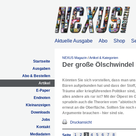
Aktuelle Ausgabe
Abo
Shop
S
NEXUS Magazin
/
Artikel & Kategorien
Startseite
Der große Ölschwindel
Ausgaben
Abo & Bestellen
Könnten Sie sich vorstellen, dass man uns
Artikel
Bären aufgebunden hat und dass der Stoff
E-Paper
Träume aller kriegführenden Politiker sind, 
alles andere als rar ist? Mit der Ölpest im
Endnoten
sprudeln auch die Theorien vom "abiotisch
Kleinanzeigen
erneut an die Oberfläche. Sollten Sie noch 
Downloads
Argumente brauchen - hier sind sie.
Jobs
Druckansicht
Kontakt
Mediadaten
1
2
3
4
5
6
7
8
Seite