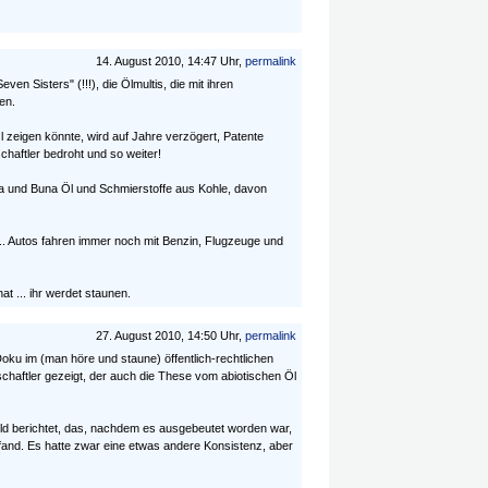
14. August 2010, 14:47 Uhr,
permalink
en Sisters" (!!!), die Ölmultis, die mit ihren
en.
zeigen könnte, wird auf Jahre verzögert, Patente
aftler bedroht und so weiter!
a und Buna Öl und Schmierstoffe aus Kohle, davon
... Autos fahren immer noch mit Benzin, Flugzeuge und
t ... ihr werdet staunen.
27. August 2010, 14:50 Uhr,
permalink
ku im (man höre und staune) öffentlich-rechtlichen
haftler gezeigt, der auch die These vom abiotischen Öl
ld berichtet, das, nachdem es ausgebeutet worden war,
fand. Es hatte zwar eine etwas andere Konsistenz, aber