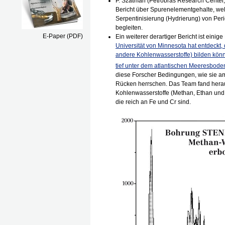
P. Szatmari (Petrobras Research Center, 
Bericht über Spurenelementgehalte, wel
Serpentinisierung (Hydrierung) von Peri
begleiten.
E-Paper (PDF)
Ein weiterer derartiger Bericht ist einig
Universität von Minnesota hat entdeck
andere Kohlenwasserstoffe) bilden könne
tief unter dem atlantischen Meeresboden
diese Forscher Bedingungen, wie sie a
Rücken herrschen. Das Team fand herau
Kohlenwasserstoffe (Methan, Ethan und 
die reich an Fe und Cr sind.