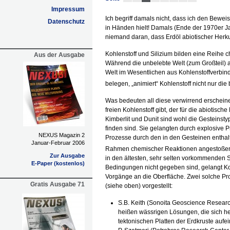
Impressum
Ich begriff damals nicht, dass ich den Bewei
Datenschutz
in Händen hielt! Damals (Ende der 1970er J
niemand daran, dass Erdöl abiotischer Herku
Kohlenstoff und Silizium bilden eine Reihe 
Aus der Ausgabe
Während die unbelebte Welt (zum Großteil) au
Welt im Wesentlichen aus Kohlenstoffverbi
belegen, „animiert“ Kohlenstoff nicht nur di
Was bedeuten all diese verwirrend erschein
freien Kohlenstoff gibt, der für die abiotisch
Kimberlit und Dunit sind wohl die Gesteinsty
finden sind. Sie gelangten durch explosive 
NEXUS Magazin 2
Prozesse durch den in den Gesteinen entha
Januar-Februar 2006
Rahmen chemischer Reaktionen angestoße
Zur Ausgabe
in den ältesten, sehr selten vorkommenden 
E-Paper (kostenlos)
Bedingungen nicht gegeben sind, gelangt Koh
Vorgänge an die Oberfläche. Zwei solche P
Gratis Ausgabe 71
(siehe oben) vorgestellt:
S.B. Keith (Sonoita Geoscience Researc
heißen wässrigen Lösungen, die sich he
tektonischen Platten der Erdkruste aufe