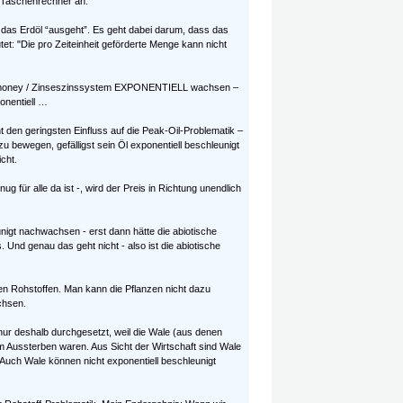
e Taschenrechner an.
 das Erdöl “ausgeht”. Es geht dabei darum, dass das
t: "Die pro Zeiteinheit geförderte Menge kann nicht
iatmoney / Zinseszinssystem EXPONENTIELL wachsen –
onentiell …
 den geringsten Einfluss auf die Peak-Oil-Problematik –
zu bewegen, gefälligst sein Öl exponentiell beschleunigt
cht.
ug für alle da ist -, wird der Preis in Richtung unendlich
igt nachwachsen - erst dann hätte die abiotische
 Und genau das geht nicht - also ist die abiotische
 Rohstoffen. Man kann die Pflanzen nicht dazu
chsen.
nur deshalb durchgesetzt, weil die Wale (aus denen
m Aussterben waren. Aus Sicht der Wirtschaft sind Wale
Auch Wale können nicht exponentiell beschleunigt