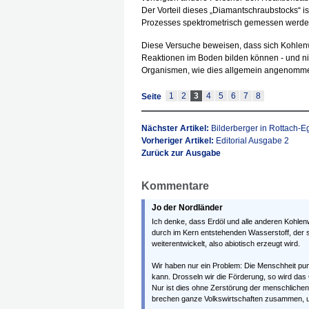
Der Vorteil dieses „Diamantschraubstocks“ i
Prozesses spektrometrisch gemessen werde
Diese Versuche beweisen, dass sich Kohlenw
Reaktionen im Boden bilden können - und ni
Organismen, wie dies allgemein angenomme
1
2
3
4
5
6
7
8
Seite
Nächster Artikel:
Bilderberger in Rottach-E
Vorheriger Artikel:
Editorial Ausgabe 2
Zurück zur Ausgabe
Kommentare
Jo der Nordländer
Ich denke, dass Erdöl und alle anderen Kohlen
durch im Kern entstehenden Wasserstoff, der
weiterentwickelt, also abiotisch erzeugt wird.
Wir haben nur ein Problem: Die Menschheit pump
kann. Drosseln wir die Förderung, so wird das
Nur ist dies ohne Zerstörung der menschlichen Z
brechen ganze Volkswirtschaften zusammen, und 