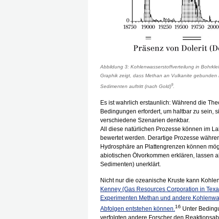
Abbildung 3: Kohlenwasserstoffverteilung in Bohrkl
Graphik zeigt, dass Methan an Vulkanite gebunden is
9
Sedimenten auftritt (nach Gold)
.
Es ist wahrlich erstaunlich: Während die Theo
Bedingungen erfordert, um haltbar zu sein, s
verschiedene Szenarien denkbar.
All diese natürlichen Prozesse können im Labo
bewertet werden. Derartige Prozesse währe
Hydrosphäre an Plattengrenzen können mögli
abiotischen Ölvorkommen erklären, lassen ab
Sedimenten) unerklärt.
Nicht nur die ozeanische Kruste kann Kohle
Kenney (Gas Resources Corporation in Texas
Experimenten Methan und andere Kohlenwass
16
Abfolgen entstehen können.
Unter Bedingu
verfolgten andere Forscher den Reaktionsab