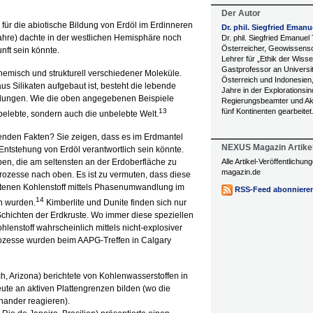
Der Autor
s für die abiotische Bildung von Erdöl im Erdinneren
Dr. phil. Siegfried Emanu
ahre) dachte in der westlichen Hemisphäre noch
Dr. phil. Siegfried Emanuel 
Österreicher, Geowissensc
nft sein könnte.
Lehrer für „Ethik der Wiss
Gastprofessor an Universit
chemisch und strukturell verschiedener Moleküle.
Österreich und Indonesien,
s Silikaten aufgebaut ist, besteht die lebende
Jahre in der Explorationsind
ndungen. Wie die oben angegebenen Beispiele
Regierungsbeamter und Ak
13
fünf Kontinenten gearbeitet
e belebte, sondern auch die unbelebte Welt.
enden Fakten? Sie zeigen, dass es im Erdmantel
NEXUS Magazin Artike
e Entstehung von Erdöl verantwortlich sein könnte.
pen, die am seltensten an der Erdoberfläche zu
Alle Artikel-Veröffentlichu
magazin.de
Prozesse nach oben. Es ist zu vermuten, dass diese
ltenen Kohlenstoff mittels Phasenumwandlung im
RSS-Feed abonniere
14
n wurden.
Kimberlite und Dunite finden sich nur
Schichten der Erdkruste. Wo immer diese speziellen
lenstoff wahrscheinlich mittels nicht-explosiver
rozesse wurden beim AAPG-Treffen in Calgary
h, Arizona) berichtete von Kohlenwasserstoffen in
ute an aktiven Plattengrenzen bilden (wo die
inander reagieren).