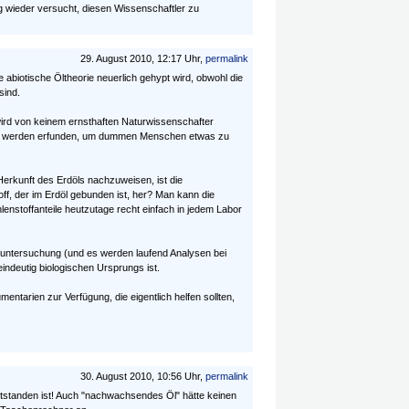
g wieder versucht, diesen Wissenschaftler zu
29. August 2010, 12:17 Uhr,
permalink
 abiotische Öltheorie neuerlich gehypt wird, obwohl die
sind.
wird von keinem ernsthaften Naturwissenschafter
die werden erfunden, um dummen Menschen etwas zu
Herkunft des Erdöls nachzuweisen, ist die
f, der im Erdöl gebunden ist, her? Man kann die
lenstoffanteile heutzutage recht einfach in jedem Labor
 Öluntersuchung (und es werden laufend Analysen bei
indeutig biologischen Ursprungs ist.
mentarien zur Verfügung, die eigentlich helfen sollten,
30. August 2010, 10:56 Uhr,
permalink
r entstanden ist! Auch "nachwachsendes Öl" hätte keinen