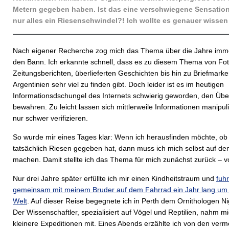
Metern gegeben haben. Ist das eine verschwiegene Sensatio
nur alles ein Riesenschwindel?! Ich wollte es genauer wisse
Nach eigener Recherche zog mich das Thema über die Jahre imm
den Bann. Ich erkannte schnell, dass es zu diesem Thema von Fot
Zeitungsberichten, überlieferten Geschichten bis hin zu Briefmark
Argentinien sehr viel zu finden gibt. Doch leider ist es im heutigen
Informationsdschungel des Internets schwierig geworden, den Über
bewahren. Zu leicht lassen sich mittlerweile Informationen manipul
nur schwer verifizieren.
So wurde mir eines Tages klar: Wenn ich herausfinden möchte, ob
tatsächlich Riesen gegeben hat, dann muss ich mich selbst auf d
machen. Damit stellte ich das Thema für mich zunächst zurück – vo
Nur drei Jahre später erfüllte ich mir einen Kindheitstraum und
fuh
gemeinsam mit meinem Bruder auf dem Fahrrad ein Jahr lang um 
Welt
. Auf dieser Reise begegnete ich in Perth dem Ornithologen Nig
Der Wissenschaftler, spezialisiert auf Vögel und Reptilien, nahm m
kleinere Expeditionen mit. Eines Abends erzählte ich von den verm