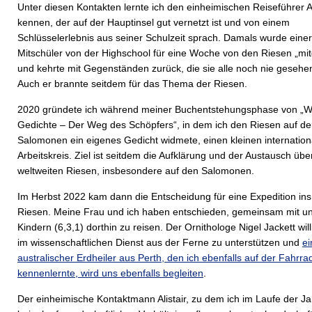
Unter diesen Kontakten lernte ich den einheimischen Reiseführer Al
kennen, der auf der Hauptinsel gut vernetzt ist und von einem
Schlüsselerlebnis aus seiner Schulzeit sprach. Damals wurde einer
Mitschüler von der Highschool für eine Woche von den Riesen „
und kehrte mit Gegenständen zurück, die sie alle noch nie gesehen
Auch er brannte seitdem für das Thema der Riesen.
2020 gründete ich während meiner Buchentstehungsphase von „
Gedichte – Der Weg des Schöpfers“, in dem ich den Riesen auf d
Salomonen ein eigenes Gedicht widmete, einen kleinen internation
Arbeitskreis. Ziel ist seitdem die Aufklärung und der Austausch übe
weltweiten Riesen, insbesondere auf den Salomonen.
Im Herbst 2022 kam dann die Entscheidung für eine Expedition in
Riesen. Meine Frau und ich haben entschieden, gemeinsam mit un
Kindern (6,3,1) dorthin zu reisen. Der Ornithologe Nigel Jackett will
im wissenschaftlichen Dienst aus der Ferne zu unterstützen und
ei
australischer Erdheiler aus Perth, den ich ebenfalls auf der Fahrr
kennenlernte, wird uns ebenfalls begleiten
.
Der einheimische Kontaktmann Alistair, zu dem ich im Laufe der Ja