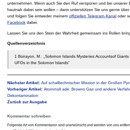
unternehmen. Wenn auch Sie den Ruf verspüren und bei unserer 
hautnah dabei sein wollen – dann unterstützen Sie uns gerne übe
und folgen Sie entweder meinem
offiziellen Telegram-Kanal
oder s
Facebook
dabei.
Lassen Sie uns den Stein der Wahrheit gemeinsam ins Rollen brin
Quellenverzeichnis
1 Boirayon, M.: „Solomon Islands Mysteries:Accountsof Giants
UFOs in the Solomon Islands“
Nächster Artikel:
Auf schalltechnischer Mission in der Großen Py
Vorheriger Artikel:
Atommüll adé: Browns Gas und andere Verfah
Dekontamination
Zurück zur Ausgabe
Kommentar schreiben
Folgende Art von Kommentaren sind unerwünscht und werden von uns entfern