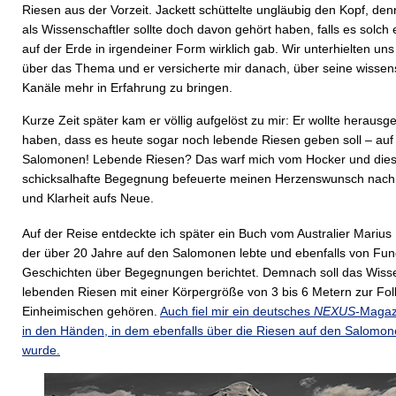
Riesen aus der Vorzeit. Jackett schüttelte ungläubig den Kopf, de
als Wissenschaftler sollte doch davon gehört haben, falls es solch e
auf der Erde in irgendeiner Form wirklich gab. Wir unterhielten un
über das Thema und er versicherte mir danach, über seine wissen
Kanäle mehr in Erfahrung zu bringen.
Kurze Zeit später kam er völlig aufgelöst zu mir: Er wollte heraus
haben, dass es heute sogar noch lebende Riesen geben soll – auf
Salomonen! Lebende Riesen? Das warf mich vom Hocker und die
schicksalhafte Begegnung befeuerte meinen Herzenswunsch nach
und Klarheit aufs Neue.
Auf der Reise entdeckte ich später ein Buch vom Australier Marius
der über 20 Jahre auf den Salomonen lebte und ebenfalls von Fu
Geschichten über Begegnungen berichtet. Demnach soll das Wisse
lebenden Riesen mit einer Körpergröße von 3 bis 6 Metern zur Fol
Einheimischen gehören.
Auch fiel mir ein deutsches
NEXUS
-Magaz
in den Händen, in dem ebenfalls über die Riesen auf den Salomon
wurde.