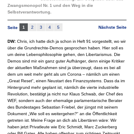
Zwangsmonopol Nr. 1 und den Weg in die
Selbstverantwortung.
1
2
3
4
5
Nächste Seite
Seite
DW:
Chris, ich hatte dich ja schon in Heft 91 vorgestellt, wo wir
über die Grundrechte-Demos gesprochen haben. Hier soll es
um deine Lebensphilosophie gehen, den Libertarismus. Die
Demos sind mir ein ganz guter Aufhänger, denn einige Kritiker
der aktuellen Maßnahmen sind ja überzeugt, dass es bei all
dem um weit mehr geht als um Corona – nämlich um einen
„Great Reset“, einen Neustart des Finanzsystems. Dass da im
Hintergrund mehr geplant ist, nämlich die vierte industrielle
Revolution, bestätigt ja nicht nur Klaus Schwab, der Chef des
WEF, sondern auch der ehemalige parlamentarische Berater
des Bundestages Sebastian Friebel, der jüngst mit seinem
Dokument „Wie soll es weitergehen?“ an die Öffentlichkeit
getreten ist. Meine Frage an dich als Libertären wäre: Wir
haben jetzt Privatleute wie Eric Schmidt, Marc Zuckerberg
oder Bill Gates. Alle haben offenbar zum richtigen Zeitpunkt