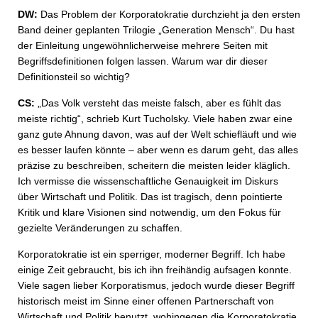
DW:
Das Problem der Korporatokratie durchzieht ja den ersten
Band deiner geplanten Trilogie „Generation Mensch“. Du hast
der Einleitung ungewöhnlicherweise mehrere Seiten mit
Begriffsdefinitionen folgen lassen. Warum war dir dieser
Definitionsteil so wichtig?
CS:
„Das Volk versteht das meiste falsch, aber es fühlt das
meiste richtig“, schrieb Kurt Tucholsky. Viele haben zwar eine
ganz gute Ahnung davon, was auf der Welt schiefläuft und wie
es besser laufen könnte – aber wenn es darum geht, das alles
präzise zu beschreiben, scheitern die meisten leider kläglich.
Ich vermisse die wissenschaftliche Genauigkeit im Diskurs
über Wirtschaft und Politik. Das ist tragisch, denn pointierte
Kritik und klare Visionen sind notwendig, um den Fokus für
gezielte Veränderungen zu schaffen.
Korporatokratie ist ein sperriger, moderner Begriff. Ich habe
einige Zeit gebraucht, bis ich ihn freihändig aufsagen konnte.
Viele sagen lieber Korporatismus, jedoch wurde dieser Begriff
historisch meist im Sinne einer offenen Partnerschaft von
Wirtschaft und Politik benutzt, wohingegen die Korporatokratie