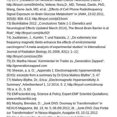
http://tinyurl.com/z9h6m5a; Volkow, Nora,D., MD, Tomasi, Dardo, PhD,
Wang, Gene-Jack, MD, et al.: „Effects of Cell Phone Radiofrequency
Signal Exposure on Brain Glucose Metabolism“ in JAMA, 23.02.2011,
305(8): 808–813; http://tinyurl.com/jd33svm
73) BioInitiative 2012: „Conclusions Table 1-1 (Genetics and
Neurological Effects Updated March 2014), The Blood-Brain Barrier is at
Risk“; http://tinyurl.com/j4kz92f
74) Juutilainen, J., Kumlin, T. und Naarala, J.: „Do extremely low
frequency magnetic fields enhance the effects of environmental
carcinogens? A meta-analysis of experimental studies“ in International
Journal of Radiation Biology, 01.2006, 82(1): 1–12;
http://tinyurl.com/zoso35h
75) Dr. Martha Havas´ Kommentar im Trailer zu „Generation Zapped“;
http://generationzapped.com
76) Sheean, a. a. O.: „Appendix 1: Electromagnetic hypersensitivity
(EHS): excerpts from a summary by Dr Erica Mallery-Blythe“, S. 47
77) Mallery-Blythe, Dr., Erica: „Electromagnetic Hypersensitivity: A
Summary“, Arbeitsentwurf 1, 12.2014, S. 2; http://tinyurl.com/zzknuvp
78) a. a. O., S. 63
79) EMFscientist.org, Science & Policy, Expert EMF Scientist Quotations;
www.emfscientist.org
80) Murphy, Brendan, D.: „Junk DNS: Doorway to Transformation“ in
NEXUS Magazine, Bd. 19, Nr. 5, 08./09.2012; dt.: „Junk-DNS: Das Portal
zur Transformation“ in Nexus-Magazin, Ausgabe 43, 10./11.2012