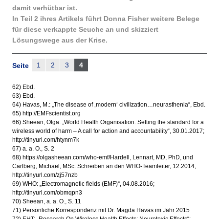
damit verhütbar ist.
In Teil 2 ihres Artikels führt Donna Fisher weitere Belege
für diese verkappte Seuche an und skizziert
Lösungswege aus der Krise.
1
2
3
4
Seite
62) Ebd.
63) Ebd.
64) Havas, M.: „The disease of ‚modern‘ civilization…neurasthenia“, Ebd.
65) http://EMFscientist.org
66) Sheean, Olga: „World Health Organisation: Setting the standard for a
wireless world of harm – A call for action and accountability“, 30.01.2017;
http://tinyurl.com/htynm7k
67) a. a. O., S. 2
68) https://olgasheean.com/who-emf/Hardell, Lennart, MD, PhD, und
Carlberg, Michael, MSc: Schreiben an den WHO-Teamleiter, 12.2014;
http://tinyurl.com/zj57nzb
69) WHO: „Electromagnetic fields (EMF)“, 04.08.2016;
http://tinyurl.com/obmqpn3
70) Sheean, a. a. O., S. 11
71) Persönliche Korrespondenz mit Dr. Magda Havas im Jahr 2015
72) EHT: „Research On Wireless Health Effects: Neurotoxic Effects“;