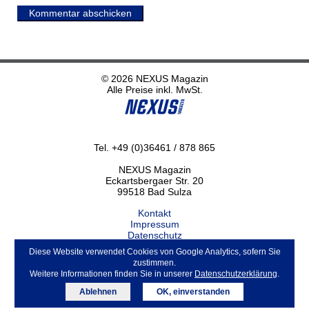
Kommentar abschicken
© 2026 NEXUS Magazin
Alle Preise inkl. MwSt.
Tel. +49 (0)36461 / 878 865
NEXUS Magazin
Eckartsbergaer Str. 20
99518 Bad Sulza
Kontakt
Impressum
Datenschutz
Haftungsausschluss
Diese Website verwendet Cookies von Google Analytics, sofern Sie
ABO kündigen
zustimmen.
Weitere Informationen finden Sie in unserer
Datenschutzerklärung
.
Ablehnen
OK, einverstanden