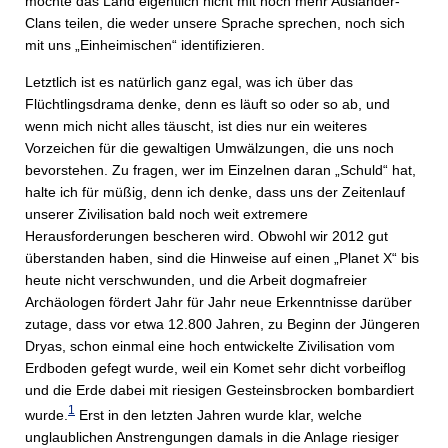
möchte das Land eigentlich nicht mit noch mehr Ausländer-
Clans teilen, die weder unsere Sprache sprechen, noch sich
mit uns „Einheimischen“ identifizieren.
Letztlich ist es natürlich ganz egal, was ich über das
Flüchtlingsdrama denke, denn es läuft so oder so ab, und
wenn mich nicht alles täuscht, ist dies nur ein weiteres
Vorzeichen für die gewaltigen Umwälzungen, die uns noch
bevorstehen. Zu fragen, wer im Einzelnen daran „Schuld“ hat,
halte ich für müßig, denn ich denke, dass uns der Zeitenlauf
unserer Zivilisation bald noch weit extremere
Herausforderungen bescheren wird. Obwohl wir 2012 gut
überstanden haben, sind die Hinweise auf einen „Planet X“ bis
heute nicht verschwunden, und die Arbeit dogmafreier
Archäologen fördert Jahr für Jahr neue Erkenntnisse darüber
zutage, dass vor etwa 12.800 Jahren, zu Beginn der Jüngeren
Dryas, schon einmal eine hoch entwickelte Zivilisation vom
Erdboden gefegt wurde, weil ein Komet sehr dicht vorbeiflog
und die Erde dabei mit riesigen Gesteinsbrocken bombardiert
1
wurde.
Erst in den letzten Jahren wurde klar, welche
unglaublichen Anstrengungen damals in die Anlage riesiger