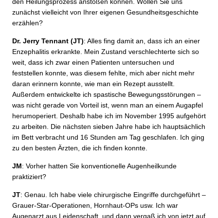
den Heilungsprozess anstoßen können. Wollen Sie uns
zunächst vielleicht von Ihrer eigenen Gesundheitsgeschichte
erzählen?
Dr. Jerry Tennant (JT)
: Alles fing damit an, dass ich an einer
Enzephalitis erkrankte. Mein Zustand verschlechterte sich so
weit, dass ich zwar einen Patienten untersuchen und
feststellen konnte, was diesem fehlte, mich aber nicht mehr
daran erinnern konnte, wie man ein Rezept ausstellt.
Außerdem entwickelte ich spastische Bewegungsstörungen –
was nicht gerade von Vorteil ist, wenn man an einem Augapfel
herumoperiert. Deshalb habe ich im November 1995 aufgehört
zu arbeiten. Die nächsten sieben Jahre habe ich hauptsächlich
im Bett verbracht und 16 Stunden am Tag geschlafen. Ich ging
zu den besten Ärzten, die ich finden konnte.
JM
: Vorher hatten Sie konventionelle Augenheilkunde
praktiziert?
JT
: Genau. Ich habe viele chirurgische Eingriffe durchgeführt –
Grauer-Star-Operationen, Hornhaut-OPs usw. Ich war
Augenarzt aus Leidenschaft, und dann vergaß ich von jetzt auf