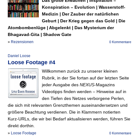
Das große Erwachen | Inspiration –
Konspi­ration – Evolution | Wasserstoff-
Medizin | Der Zauber der natürlichen
Geburt | Der Krieg gegen das Gold | Die
Atombombenlüge | Abgelenkt | Das Mysterium der
Bhagavad-Gita | Shadow Gate
»
Rezensionen
0 Kommentare
Daniel Loose
Loose Footage #4
Willkommen zurück zu unserer kleinen
Rubrik, in der Sie fortan auf der letzten Seite
jeder Ausgabe des
NEXUS
-Magazins
Videotipps finden werden – Hinweise auf in
den Tiefen des Netzes verborgene Perlen,
die sich mit relevanten Grenzthemen auseinandersetzen und
größere Beachtung verdienen. Die in Klammern notierten
Kurz-URLs, die wir bei Bedarf aktualisieren werden, führen Sie
direkt dorthin.
»
Loose Footage
0 Kommentare