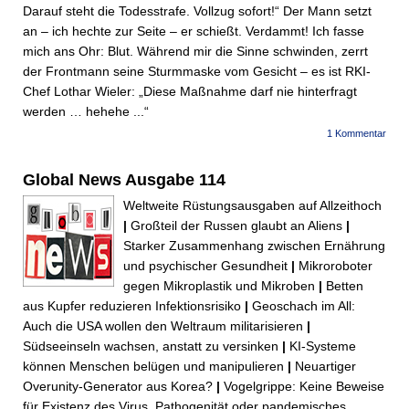
Darauf steht die Todesstrafe. Vollzug sofort!“ Der Mann setzt
an – ich hechte zur Seite – er schießt. Verdammt! Ich fasse
mich ans Ohr: Blut. Während mir die Sinne schwinden, zerrt
der Frontmann seine Sturmmaske vom Gesicht – es ist RKI-
Chef Lothar Wieler: „Diese Maßnahme darf nie hinterfragt
werden … hehehe ...“
1 Kommentar
Global News Ausgabe 114
Weltweite Rüstungsausgaben auf Allzeithoch
|
Großteil der Russen glaubt an Aliens
|
Starker Zusammenhang zwischen Ernährung
und psychischer Gesundheit
|
Mikroroboter
gegen Mikroplastik und Mikroben
|
Betten
aus Kupfer reduzieren Infektionsrisiko
|
Geoschach im All:
Auch die USA wollen den Weltraum militarisieren
|
Südseeinseln wachsen, anstatt zu versinken
|
KI-Systeme
können Menschen belügen und manipulieren
|
Neuartiger
Overunity-Generator aus Korea?
|
Vogelgrippe: Keine Beweise
für Existenz des Virus, Pathogenität oder pandemisches