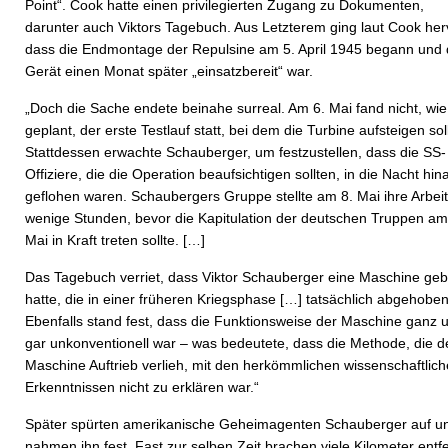
Point“.
Cook hatte einen privilegierten Zugang zu Dokumenten,
darunter auch Viktors Tagebuch. Aus Letzterem ging laut Cook her
dass die Endmontage der Repulsine am 5. April 1945 begann und
Gerät einen Monat später „einsatzbereit“ war.
„Doch die Sache endete beinahe surreal. Am 6. Mai fand nicht, wie
geplant, der erste Testlauf statt, bei dem die Turbine aufsteigen soll
Stattdessen erwachte Schauberger, um festzustellen, dass die SS-
Offiziere, die die Operation beaufsichtigen sollten, in die Nacht hin
geflohen waren. Schaubergers Gruppe stellte am 8. Mai ihre Arbeit
wenige Stunden, bevor die Kapitulation der deutschen Truppen am
Mai in Kraft treten sollte. […]
Das Tagebuch verriet, dass Viktor Schauberger eine Maschine geb
hatte, die in einer früheren Kriegsphase […] tatsächlich abgehoben
Ebenfalls stand fest, dass die Funktionsweise der Maschine ganz 
gar unkonventionell war – was bedeutete, dass die Methode, die d
Maschine Auftrieb verlieh, mit den herkömmlichen wissenschaftlic
Erkenntnissen nicht zu erklären war.“
Später spürten amerikanische Geheimagenten Schauberger auf u
nahmen ihn fest. Fast zur selben Zeit brachen viele Kilometer entf