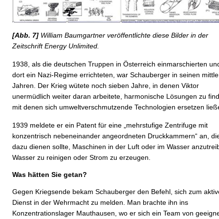
[Abb. 7]
William Baumgartner veröffentlichte diese Bilder in der
Zeitschrift Energy Unlimited.
1938, als die deutschen Truppen in Österreich einmarschierten un
dort ein Nazi-Regime errichteten, war Schauberger in seinen mittl
Jahren. Der Krieg wütete noch sieben Jahre, in denen Viktor
unermüdlich weiter daran arbeitete, harmonische Lösungen zu fin
mit denen sich umweltverschmutzende Technologien ersetzen ließ
1939 meldete er ein Patent für eine „mehrstufige Zentrifuge mit
konzentrisch nebeneinander angeordneten Druckkammern“ an, di
dazu dienen sollte, Maschinen in der Luft oder im Wasser anzutrei
Wasser zu reinigen oder Strom zu erzeugen.
Was hätten Sie getan?
Gegen Kriegsende bekam Schauberger den Befehl, sich zum akti
Dienst in der Wehrmacht zu melden. Man brachte ihn ins
Konzentrationslager Mauthausen, wo er sich ein Team von geeign