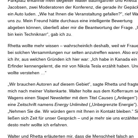
Parkplatz erkannte mein Begleiter Walter Baumgartner und Rhetta
Jacobsen, zwei Moderatoren der Konferenz, die gerade ihr Gepäck
ein Auto luden. „Wie hat Ihnen die Veranstaltung gefallen?“, rief Wa
uns zu. Mein Freund hätte durchaus eine intelligente Bewertung
abgeben können, überließ aber mir die Beantwortung der Frage. „
bin kein Techniknarr“, gab ich zu.
Rhetta wollte mehr wissen – wahrscheinlich deshalb, weil wir Frau
bei solchen Versammlungen nur selten anzutreffen waren. Also erz
ich ihr, aus welchen Gründen ich hier war: „Ich habe in Kanada ein
Erfinder kennengelernt, die mir von Nikola Tesla erzählt haben. Un
wollte verstehen …“
„Wir brauchen Autoren auf diesem Gebiet“, sagte Rhetta und fragt
mich nach meiner Visitenkarte. Walter holte aus dem Kofferraum s
Wagens einen Stapel Newsletter mit dem Titel
Causes
(„Anliegen“)
eine Zeitschrift namens
Energy Unlimited
(„Unbegrenzte Energie“).
„Nehmen Sie die. Wir würden gern mit Ihnen in Kontakt bleiben.“ S
ließen sich Zeit für unser Gespräch – und je mehr sie uns erzählte
desto mehr wollte ich erfahren.
Walter und Rhetta erläuterten mir, dass die Menschheit falsch an