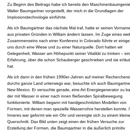
Zu Beginn des Beitrags habe ich bereits den Maschinenbauingeni
Walter Baumgartner vorgestellt, der mich in die Grundlagen der
Implosionstechnologie einführte.
Als ich Baumgartner das nächste Mal traf, hatte er seinen Vornam
aus privaten Gründen in William ändern lassen. Im Zuge eines wei
Zusammenseins nach einer Konferenz in Colorado führte er einige
uns durch eine Wiese und zu einer Naturquelle. Dort hatten wir
Gelegenheit, Wasser am Höhepunkt seiner Vitalität zu trinken – ei
Erfahrung, über die schon Schauberger geschrieben und sie erläut
hat.
Als ich dann in den frühen 1990er-Jahren auf meiner Recherchere
durchs ganze Land unterwegs war, besuchte ich auch Baumgartner
New Mexico. Er versuchte gerade, eine Art Energiegenerator zu b
der mit Wasser in einer nach innen fließenden Spiralbewegung
funktionierte. William begann mit handgeschnitzten Modellen von
Formen, mit denen man spezielle Wasserrohre herstellen konnte. I
Inneres war geformt wie ein Ohr und verengte sich zu einem klein
Querschnitt. Das Bild unten zeigt einen der frühen Versuche zur
Erstellung der Formen, die Baumgartner in die äußerlich primitiv