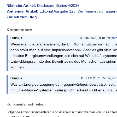
Nächster Artikel:
Disclosure Diaries 4/2026
Vorheriger Artikel:
Editorial Ausgabe 125: Der Himmel, nur anger
Zurück zum Blog
Kommentare
Drusius
11. Juni 2026, 09:10 Uhr,
perm
Wenn man die Silane ansieht, die Dr. Plichta nutzbar gemacht ha
dann stößt man auf eine Implusionstechnik. Aber es gibt viele ni
erlaubte Energieumwandlungen, die sich auf Wirtschaftssysteme
Entwicklungsschritte des Bewußtseins des Menschen auswirken
könnten.
Drusius
11. Juli 2026, 11:25 Uhr,
perm
Was an Energieerzeugung dem gegenwärtigen Bewußtseinssta
mit Elite-Masse-Systemen widerspricht, scheint nicht erlaubt zu s
Kommentar schreiben
Folgende Art von Kommentaren sind unerwünscht und werden von uns entfern