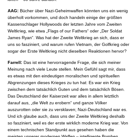
AAG:
Bücher über Nazi-Geheimwaffen könnten uns ein wenig
überholt vorkommen, und doch handeln einige der größten
Kassenschlager Hollywoods der letzten Jahre vom Zweiten
Weltkrieg, wie etwa „Flags of our Fathers“ oder „Der Soldat
James Ryan“. Was hat der Zweite Weltkrieg an sich, dass er
uns so fasziniert, und warum rufen Vietnam, der Golfkrieg oder
sogar der Erste Weltkrieg nicht dieselben Reaktionen hervor?
Farrell:
Das ist eine hervorragende Frage, die sich meiner
Meinung nach viele Leute stellen. Mein Gefühl sagt mir, dass
es etwas mit den eindeutigen moralischen und spirituellen
Abgrenzungen dieses Krieges zu tun hat: Es war ein Krieg
zwischen dem tatsächlich Guten und dem tatsächlich Bösen.
Das Deutschland der Kaiserzeit war alles in allem letztlich
darauf aus, „die Welt zu erobern“ und ganze Völker
auszurotten oder sie zu versklaven; Nazi-Deutschland war es.
Und ich glaube auch, dass uns der Zweite Weltkrieg deshalb
so fasziniert, weil es der erste wirklich moderne Krieg war. Von
einem technischen Standpunkt aus gesehen haben die
meisten unserer modernen Waffen – intelligente Bomben,