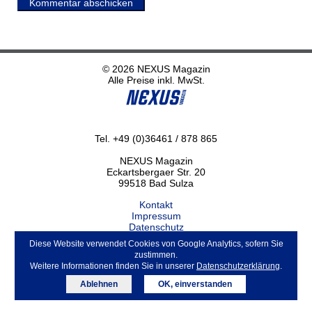
Kommentar abschicken
© 2026 NEXUS Magazin
Alle Preise inkl. MwSt.
Tel. +49 (0)36461 / 878 865
NEXUS Magazin
Eckartsbergaer Str. 20
99518 Bad Sulza
Kontakt
Impressum
Datenschutz
Haftungsausschluss
Diese Website verwendet Cookies von Google Analytics, sofern Sie
ABO kündigen
zustimmen.
Weitere Informationen finden Sie in unserer
Datenschutzerklärung
.
Ablehnen
OK, einverstanden