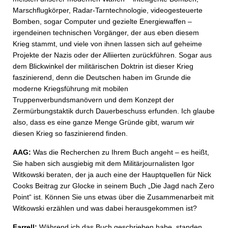
Marschflugkörper, Radar-Tarntechnologie, videogesteuerte
Bomben, sogar Computer und gezielte Energiewaffen –
irgendeinen technischen Vorgänger, der aus eben diesem
Krieg stammt, und viele von ihnen lassen sich auf geheime
Projekte der Nazis oder der Alliierten zurückführen. Sogar aus
dem Blickwinkel der militärischen Doktrin ist dieser Krieg
faszinierend, denn die Deutschen haben im Grunde die
moderne Kriegsführung mit mobilen
Truppenverbundsmanövern und dem Konzept der
Zermürbungstaktik durch Dauerbeschuss erfunden. Ich glaube
also, dass es eine ganze Menge Gründe gibt, warum wir
diesen Krieg so faszinierend finden.
AAG:
Was die Recherchen zu Ihrem Buch angeht – es heißt,
Sie haben sich ausgiebig mit dem Militärjournalisten Igor
Witkowski beraten, der ja auch eine der Hauptquellen für Nick
Cooks Beitrag zur Glocke in seinem Buch „Die Jagd nach Zero
Point“ ist. Können Sie uns etwas über die Zusammenarbeit mit
Witkowski erzählen und was dabei herausgekommen ist?
Farrell:
Während ich das Buch geschrieben habe, standen