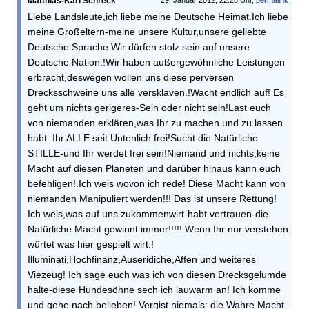
Matthias-Karl Schreck
29. Januar 2012, 22:28 Uhr,
permalink
Liebe Landsleute,ich liebe meine Deutsche Heimat.Ich liebe
meine Großeltern-meine unsere Kultur,unsere geliebte
Deutsche Sprache.Wir dürfen stolz sein auf unsere
Deutsche Nation.!Wir haben außergewöhnliche Leistungen
erbracht,deswegen wollen uns diese perversen
Drecksschweine uns alle versklaven.!Wacht endlich auf! Es
geht um nichts gerigeres-Sein oder nicht sein!Last euch
von niemanden erklären,was Ihr zu machen und zu lassen
habt. Ihr ALLE seit Untenlich frei!Sucht die Natürliche
STILLE-und Ihr werdet frei sein!Niemand und nichts,keine
Macht auf diesen Planeten und darüber hinaus kann euch
befehligen!.Ich weis wovon ich rede! Diese Macht kann von
niemanden Manipuliert werden!!! Das ist unsere Rettung!
Ich weis,was auf uns zukommenwirt-habt vertrauen-die
Natürliche Macht gewinnt immer!!!!! Wenn Ihr nur verstehen
würtet was hier gespielt wirt.!
Illuminati,Hochfinanz,Auseridiche,Affen und weiteres
Viezeug! Ich sage euch was ich von diesen Drecksgelumde
halte-diese Hundesöhne sech ich lauwarm an! Ich komme
und gehe nach belieben! Vergist niemals: die Wahre Macht