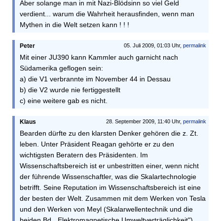
Aber solange man in mit Nazi-Blödsinn so viel Geld
verdient... warum die Wahrheit herausfinden, wenn man
Mythen in die Welt setzen kann ! ! !
Peter
05. Juli 2009, 01:03 Uhr,
permalink
Mit einer JU390 kann Kammler auch garnicht nach
Südamerika geflogen sein:
a) die V1 verbrannte im November 44 in Dessau
b) die V2 wurde nie fertiggestellt
c) eine weitere gab es nicht.
Klaus
28. September 2009, 11:40 Uhr,
permalink
Bearden dürfte zu den klarsten Denker gehören die z. Zt.
leben. Unter Präsident Reagan gehörte er zu den
wichtigsten Beratern des Präsidenten. Im
Wissenschaftsbereich ist er unbestritten einer, wenn nicht
der führende Wissenschaftler, was die Skalartechnologie
betrifft. Seine Reputation im Wissenschaftsbereich ist eine
der besten der Welt. Zusammen mit dem Werken von Tesla
und den Werken von Meyl (Skalarwellentechnik und die
beiden Bd. „Elektromagnetische Umweltverträglichkeit")