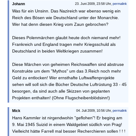
Johann
23. Juni 2009, 23:58 Uhr,
permalink
Was für ein Unsinn. Das Nazireich war ebenso wenig ein
Reich des Bösen wie Deutschland unter der Monarchie.
Wer hat denn diesen Krieg vom Zaun gebrochen?
Dieses Polenmärchen glaubt heute doch niemand mehr!
Frankreich und England tragen mehr Kriegsschuld als
Deutschland in beiden Weltkriegen zusammen!
Diese Märchen von geheimen Reichswaffen sind abstruse
Konstrukte um dem "Mythos" um das 3.Reich noch mehr
Geld zu entlocken! Wer ernsthafte Luftwaffenprojekte
sehen will soll sich die Bücher Deutsche Luftrüstung 33 - 45
besorgen, da sind auch alle Skizzen von geplanten
Projekten enthalten! (Ohne Flugscheibenblödsinn!)
Mick
04. Juli 2009, 10:56 Uhr,
permalink
Hans Kammler ist nirgendwohin "geflohen"! Er beging am
9. Mai 1945 Suizid in einem Waldgebiet südlich von Prag!
Vielleicht hätte Farrell mal besser Recherchieren sollen ! ! !