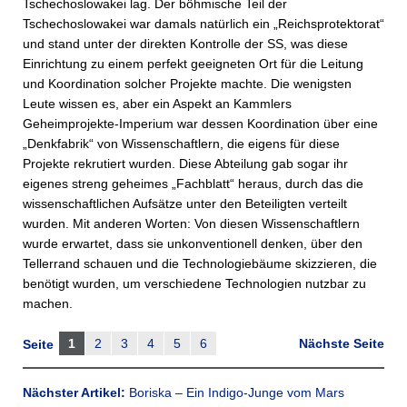
Tschechoslowakei lag. Der böhmische Teil der
Tschechoslowakei war damals natürlich ein „Reichsprotektorat“
und stand unter der direkten Kontrolle der SS, was diese
Einrichtung zu einem perfekt geeigneten Ort für die Leitung
und Koordination solcher Projekte machte. Die wenigsten
Leute wissen es, aber ein Aspekt an Kammlers
Geheimprojekte-Imperium war dessen Koordination über eine
„Denkfabrik“ von Wissenschaftlern, die eigens für diese
Projekte rekrutiert wurden. Diese Abteilung gab sogar ihr
eigenes streng geheimes „Fachblatt“ heraus, durch das die
wissenschaftlichen Aufsätze unter den Beteiligten verteilt
wurden. Mit anderen Worten: Von diesen Wissenschaftlern
wurde erwartet, dass sie unkonventionell denken, über den
Tellerrand schauen und die Technologiebäume skizzieren, die
benötigt wurden, um verschiedene Technologien nutzbar zu
machen.
1
2
3
4
5
6
Nächste Seite
Seite
Nächster Artikel:
Boriska – Ein Indigo-Junge vom Mars