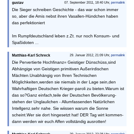
gustav
07. September 2011, 18:40 Uhr,
permalink
Die Sieger schreiben Geschichte - das war schon immer
so, aber die Amis nebst ihren Vasallen-Hündchen haben
das perfektioniert
Im Rumpfdeutschland leben z.Zt. nur noch Konsum- und
Spaßidoten ...
Matthias-Karl Schreck
29. Januar 2012, 21:09 Uhr,
permalink
Die Pervertierte Hochfinanz= Geistiger Dünschüss,sind
Abhängige von Geistigen primitiven Außerirdischen
Mächten.Unabhängig von Ihren Technischen
Möglichkeiten,werden sie niemals in der Lage sein,den
Wahrhaftigen Deutschen Krieger-paroli zu bieten.Warum ist
das so?Ganz einfach,teile der Deutschen Bevölkerung-
stehen der Unglaulichen - Allumfassenden Natürlichen
Intellgenz.sehr nahe. Sie wiissen warum die Sonne
scheint.Wer sie dort hingesetzt hat! DER Tag wirt kommen-
dann werden wir euch Affen vollständig ausrotten!