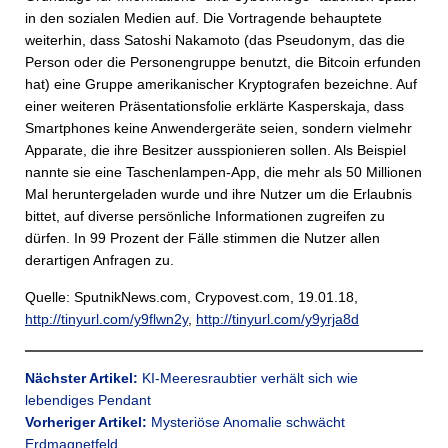
in den sozialen Medien auf. Die Vortragende behauptete
weiterhin, dass Satoshi Nakamoto (das Pseudonym, das die
Person oder die Personengruppe benutzt, die Bitcoin erfunden
hat) eine Gruppe amerikanischer Kryptografen bezeichne. Auf
einer weiteren Präsentationsfolie erklärte Kasperskaja, dass
Smartphones keine Anwendergeräte seien, sondern vielmehr
Apparate, die ihre Besitzer ausspionieren sollen. Als Beispiel
nannte sie eine Taschenlampen-App, die mehr als 50 Millionen
Mal heruntergeladen wurde und ihre Nutzer um die Erlaubnis
bittet, auf diverse persönliche Informationen zugreifen zu
dürfen. In 99 Prozent der Fälle stimmen die Nutzer allen
derartigen Anfragen zu.
Quelle: SputnikNews.com, Crypovest.com, 19.01.18,
http://tinyurl.com/y9flwn2y
,
http://tinyurl.com/y9yrja8d
Nächster Artikel:
KI-Meeresraubtier verhält sich wie
lebendiges Pendant
Vorheriger Artikel:
Mysteriöse Anomalie schwächt
Erdmagnetfeld