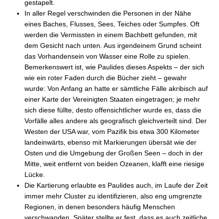
gestapelt.
In aller Regel verschwinden die Personen in der Nähe
eines Baches, Flusses, Sees, Teiches oder Sumpfes. Oft
werden die Vermissten in einem Bachbett gefunden, mit
dem Gesicht nach unten. Aus irgendeinem Grund scheint
das Vorhandensein von Wasser eine Rolle zu spielen.
Bemerkenswert ist, wie Paulides dieses Aspekts – der sich
wie ein roter Faden durch die Bücher zieht – gewahr
wurde: Von Anfang an hatte er sämtliche Fälle akribisch auf
einer Karte der Vereinigten Staaten eingetragen; je mehr
sich diese füllte, desto offensichtlicher wurde es, dass die
Vorfälle alles andere als geografisch gleichverteilt sind. Der
Westen der USA war, vom Pazifik bis etwa 300 Kilometer
landeinwärts, ebenso mit Markierungen übersät wie der
Osten und die Umgebung der Großen Seen – doch in der
Mitte, weit entfernt von beiden Ozeanen, klafft eine riesige
Lücke.
Die Kartierung erlaubte es Paulides auch, im Laufe der Zeit
immer mehr Cluster zu identifizieren, also eng umgrenzte
Regionen, in denen besonders häufig Menschen
verschwanden. Später stellte er fest, dass es auch zeitliche