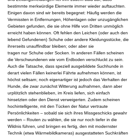
bestimmte merkwürdige Elemente immer wieder auftauchten.
Einigen davon sind wir bereits begegnet: Häufig werden die
Vermissten in Entfernungen, Höhenlagen oder unzugänglichen
Gebieten gefunden, die sie ohne Hilfe von Dritten unmöglich
erreicht haben können. Oft fehlen den Leichen (oder auch den
lebend Gefundenen) Schuhe oder andere Kleidungsstücke, die
ihrerseits unauffindbar bleiben; oder aber sie
tragen nur Schuhe oder Socken. In anderen Fällen scheinen
die Verschwundenen wie vom Erdboden verschluckt zu sein.
Auch die Tatsache, dass speziell ausgebildete Suchhunde in
derart vielen Fällen keinerlei Fährte aufnehmen können, ist
höchst seltsam; noch eigenartiger ist jedoch das Verhalten der
Hunde, die zwar zunächst Witterung aufnahmen, dann aber
urplötzlich stehenblieben, im Kreis liefen, sich einfach
hinsetzten oder den Dienst verweigerten. Zudem scheinen
hochintelligente, mit den Tücken der Natur vertraute
Persönlichkeiten – sobald sie sich ihres Missgeschicks gewahr
werden – Routen zu wählen, die sie nur noch tiefer in die
Wildnis führen, und bringen es fertig, den mit modernster
Technik (etwa Wärmebildkameras) ausgestatteten Suchkräften