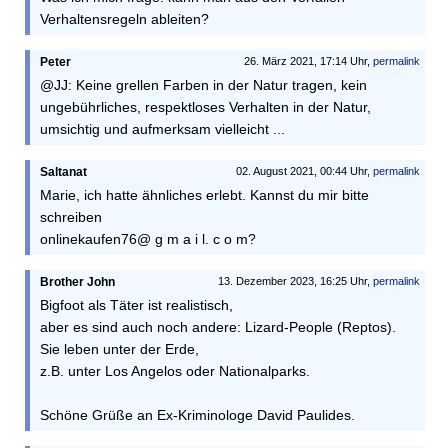
Verhaltensregeln ableiten?
Peter
26. März 2021, 17:14 Uhr,
permalink
@JJ: Keine grellen Farben in der Natur tragen, kein
ungebührliches, respektloses Verhalten in der Natur,
umsichtig und aufmerksam vielleicht ...
Saltanat
02. August 2021, 00:44 Uhr,
permalink
Marie, ich hatte ähnliches erlebt. Kannst du mir bitte
schreiben
onlinekaufen76@ g m a i l. c o m?
Brother John
13. Dezember 2023, 16:25 Uhr,
permalink
Bigfoot als Täter ist realistisch,
aber es sind auch noch andere: Lizard-People (Reptos).
Sie leben unter der Erde,
z.B. unter Los Angelos oder Nationalparks.
Schöne Grüße an Ex-Kriminologe David Paulides.