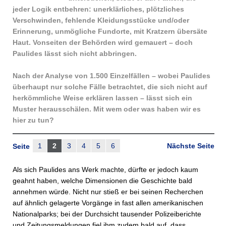
jeder Logik entbehren: unerklärliches, plötzliches
Verschwinden, fehlende Kleidungsstücke und/oder
Erinnerung, unmögliche Fundorte, mit Kratzern übersäte
Haut. Vonseiten der Behörden wird gemauert – doch
Paulides lässt sich nicht abbringen.
Nach der Analyse von 1.500 Einzelfällen – wobei Paulides
überhaupt nur solche Fälle betrachtet, die sich nicht auf
herkömmliche Weise erklären lassen – lässt sich ein
Muster herausschälen. Mit wem oder was haben wir es
hier zu tun?
1
2
3
4
5
6
Nächste Seite
Seite
Als sich Paulides ans Werk machte, dürfte er jedoch kaum
geahnt haben, welche Dimensionen die Geschichte bald
annehmen würde. Nicht nur stieß er bei seinen Recherchen
auf ähnlich gelagerte Vorgänge in fast allen amerikanischen
Nationalparks; bei der Durchsicht tausender Polizeiberichte
und Zeitungsmeldungen fiel ihm zudem bald auf, dass