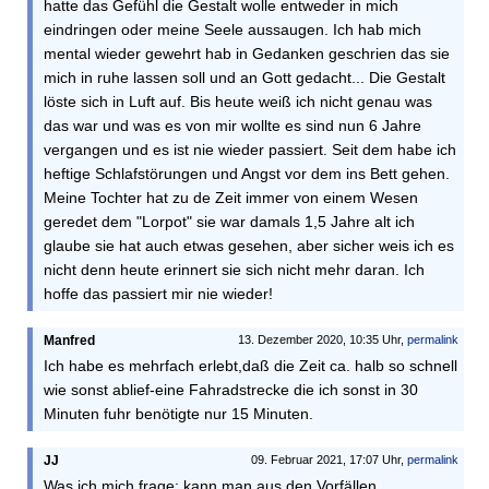
hatte das Gefühl die Gestalt wolle entweder in mich
eindringen oder meine Seele aussaugen. Ich hab mich
mental wieder gewehrt hab in Gedanken geschrien das sie
mich in ruhe lassen soll und an Gott gedacht... Die Gestalt
löste sich in Luft auf. Bis heute weiß ich nicht genau was
das war und was es von mir wollte es sind nun 6 Jahre
vergangen und es ist nie wieder passiert. Seit dem habe ich
heftige Schlafstörungen und Angst vor dem ins Bett gehen.
Meine Tochter hat zu de Zeit immer von einem Wesen
geredet dem "Lorpot" sie war damals 1,5 Jahre alt ich
glaube sie hat auch etwas gesehen, aber sicher weis ich es
nicht denn heute erinnert sie sich nicht mehr daran. Ich
hoffe das passiert mir nie wieder!
Manfred
13. Dezember 2020, 10:35 Uhr,
permalink
Ich habe es mehrfach erlebt,daß die Zeit ca. halb so schnell
wie sonst ablief-eine Fahradstrecke die ich sonst in 30
Minuten fuhr benötigte nur 15 Minuten.
JJ
09. Februar 2021, 17:07 Uhr,
permalink
Was ich mich frage: kann man aus den Vorfällen