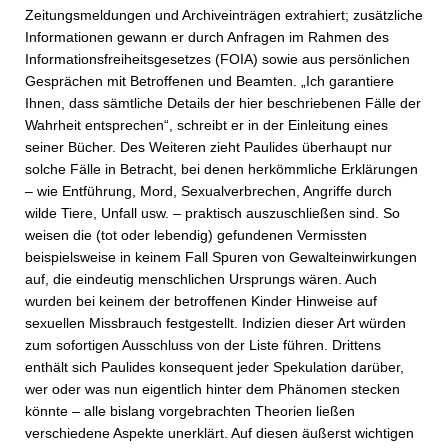
Zeitungsmeldungen und Archiveinträgen extrahiert; zusätzliche
Informationen gewann er durch Anfragen im Rahmen des
Informationsfreiheitsgesetzes (FOIA) sowie aus persönlichen
Gesprächen mit Betroffenen und Beamten. „Ich garantiere
Ihnen, dass sämtliche Details der hier beschriebenen Fälle der
Wahrheit entsprechen“, schreibt er in der Einleitung eines
seiner Bücher. Des Weiteren zieht Paulides überhaupt nur
solche Fälle in Betracht, bei denen herkömmliche Erklärungen
– wie Entführung, Mord, Sexualverbrechen, Angriffe durch
wilde Tiere, Unfall usw. – praktisch auszuschließen sind. So
weisen die (tot oder lebendig) gefundenen Vermissten
beispielsweise in keinem Fall Spuren von Gewalteinwirkungen
auf, die eindeutig menschlichen Ursprungs wären. Auch
wurden bei keinem der betroffenen Kinder Hinweise auf
sexuellen Missbrauch festgestellt. Indizien dieser Art würden
zum sofortigen Ausschluss von der Liste führen. Drittens
enthält sich Paulides konsequent jeder Spekulation darüber,
wer oder was nun eigentlich hinter dem Phänomen stecken
könnte – alle bislang vorgebrachten Theorien ließen
verschiedene Aspekte unerklärt. Auf diesen äußerst wichtigen