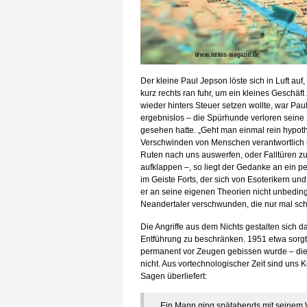
Der kleine Paul Jepson löste sich in Luft auf
kurz rechts ran fuhr, um ein kleines Geschäft
wieder hinters Steuer setzen wollte, war P
ergebnislos – die Spürhunde verloren seine F
gesehen hatte. „Geht man einmal rein hypoth
Verschwinden von Menschen verantwortlich ist
Ruten nach uns auswerfen, oder Falltüren 
aufklappen –, so liegt der Gedanke an ein 
im Geiste Forts, der sich von Esoterikern und 
er an seine eigenen Theorien nicht unbedin
Neandertaler verschwunden, die nur mal sch
Die Angriffe aus dem Nichts gestalten sich dab
Entführung zu beschränken. 1951 etwa sorgte 
permanent vor Zeugen gebissen wurde – die 
nicht. Aus vortechnologischer Zeit sind uns
Sagen überliefert:
„Ein Mann ging spätabends mit seinem 