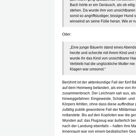
Bach hörte er ein Geräusch, als ob eili
stehen. Da wurde ihm von unsichtbare
sonst so angriffslustiger, bissiger Hund 
winselnd an seine Füße heran. Wie er n
Oder:
„Eine junge Bäuerin stand eines Abend
herzte und scherzte mit ihrem Kind und s
wurde ihr das Kind von unsichtbarer H
Verbleib hat die unglückliche Mutter nie
Klagen war umsonst.“
Berühmt ist der aktenkundige Fall der fünf
auf dem Heimweg befanden, als eine von ihne
zusammenbrach. Der Leichnam sah aus, als s
hinweggefahren: Eingeweide, Schädel- und 
Körpers fehlten, ohne dass diese auffindba
zufällig publik gewordene Fall der Militärm
notlandete. Bis auf den Kopiloten war die g
Wunden auf, das Flugzeug war äußerlich besch
nach der Landung ebenfalls – hatten ihre M
Innenraum war von einem bestialischen Gesta