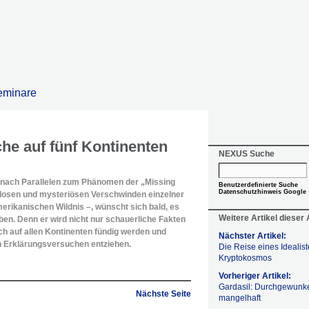
eminare
he auf fünf Kontinenten
NEXUS Suche
e nach Parallelen zum Phänomen der „Missing
Benutzerdefinierte Suche
Datenschutzhinweis Google
losen und mysteriösen Verschwinden einzelner
erikanischen Wildnis –, wünscht sich bald, es
Weitere Artikel dieser
aben. Denn er wird nicht nur schauerliche Fakten
h auf allen Kontinenten fündig werden und
Nächster Artikel:
n Erklärungsversuchen entziehen.
Die Reise eines Idealis
Kryptokosmos
Vorheriger Artikel:
Gardasil: Durchgewunk
Nächste Seite
mangelhaft