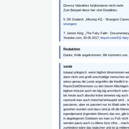
Diverse Videolinks funtkionieren nicht mehr.
Zum Beispiel diese hier sind Deadlinks:
5. DK Zealand: „Missing 411 - Strangest Case
strangest
7. James King: „The Fairy Faith - Documentary –
Youtube.com, 30.05.2017;
tinyurl.com/411-fairy
Redaktion
Danke, Kritik angekommen. Wir kümmern uns.
sanie
totaaal unlogisch. wenn bigfoot dimensionen we
dann nicht und greift unschuldige menschen an,
wieso genau die Leute angreifen die friedlich in
Raum/Zeit/Dimension zu den bösen Mächtigen di
bigfoot müsste auch ein big big arschloch sein 
bis heute auch absolut keine beweise eig auch 
raumzeit was auch manchal behauptet wird....w
passieren, aber es passiert nur im Wald oder 
gesehen wurden und dazu sind ja oft die Kla
irgendjemand (irgendein Wesen) das tun, gibt k
in abgelegenen Gebieten wo man zu Fuß nicht
werden passt auch zu Aliens bzw Ufos....mache
zumindest wäre das logischer und ist ja mittler