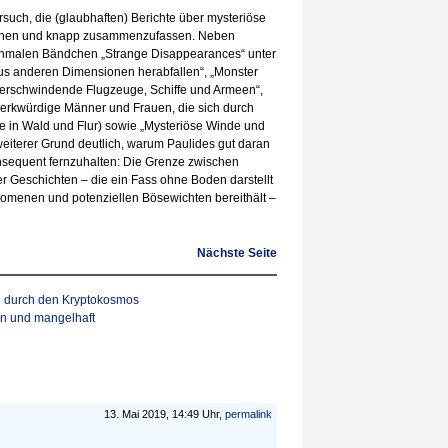
such, die (glaubhaften) Berichte über mysteriöse
nen und knapp zusammenzufassen. Neben
chmalen Bändchen „Strange Disappearances“ unter
us anderen Dimensionen herabfallen“, „Monster
Verschwindende Flugzeuge, Schiffe und Armeen“,
erkwürdige Männer und Frauen, die sich durch
e in Wald und Flur) sowie „Mysteriöse Winde und
weiterer Grund deutlich, warum Paulides gut daran
onsequent fernzuhalten: Die Grenze zwischen
r Geschichten – die ein Fass ohne Boden darstellt
omenen und potenziellen Bösewichten bereithält –
Nächste Seite
en durch den Kryptokosmos
n und mangelhaft
13. Mai 2019, 14:49 Uhr,
permalink