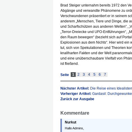
Brad Steiger unternahm bereits 1972 den Ver
Abgänge und verwandte Phänomene zu ord
Verschwundenen präsentiert er in seinem s
anderem „Menschen, Tiere und Dinge, die a
und Scharfschützen aus anderen Welten“, „
„Terror-Dreiecke und UFO-Entführungen“, „M
den Raum bewegen“ (bezieht sich auf Portal
Explosionen aus dem Nichts“. Hier wird ein 
tut, sich von Spekulationen und Theorien k
knallharten Fakten und der Welt paranormale
und eine unüberschaubare Vielfalt von Phän
ist fließend.
1
2
3
4
5
6
7
Seite
Nächster Artikel:
Die Reise eines Idealist
Vorheriger Artikel:
Gardasil: Durchgewunke
Zurück zur Ausgabe
Kommentare
Nurkut
Hallo Admins,