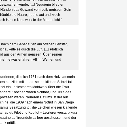
g gewaschen würde. […] Neugierig blieb er
n Händen das Gewand vom Leib gerissen. Sein
sträubte die Haare, heulte auf und kroch
ach Hause kam, wusste der Mann nicht.“
s nach dem Gebetläuten am offenen Fenster,
chaukelte es durch die Luft. […] Plötzlich
and aus den Armen gerissen. Über seinen
 mehr etwas erfahren. All ihr Weinen und
 Bäuerinnen, die sich 1761 nach dem Holzsammeln
n plötzlich mit einem schrecklichen Schrei tot
ei ein unsichtbares Mahlwerk über die Frau
andere Knochen waren sichtbar, und Teile des
r gewesen wären. Neueren Datums ist der nur
aschine, die 1939 nach einem Notruf in San Diego
esamte Besatzung tot; die Leichen wiesen klaffende
ädigt. Pilot und Kopilot – Letzterer verstarb kurz
agazine auf irgendetwas leer geschossen, und der
nk erfüllt.