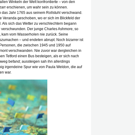
llen Winkeln der Welt konfrontierte – von den
zarr erschienen, um wahr sein zu können.
um das Jahr 1765 aus seinem Rollstuhl verschwand.
e Veranda geschoben, wo er sich im Blickfeld der
. Als sich das Wetter zu verschlechtern begann
 er verschwunden. Der junge Charles Ashmore, so
 kam vom Wasserholen nie zurück. Seine
zumachen – und endeten abrupt. Noch bizarrer ist
n Personen, die zwischen 1945 und 1950 auf
rmont verschwanden. Nie zuvor war dergleichen in
 Tetford einen Bus besteigen, als er sich nach
eg befand; aussteigen sah ihn allerdings
ig irgendeine Spur wie von Paula Weldon, die auf
en war.