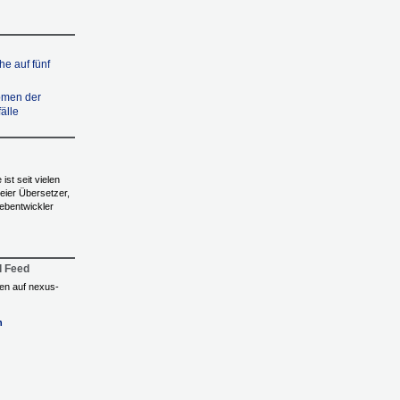
e auf fünf
omen der
älle
ist seit vielen
reier Übersetzer,
ebentwickler
l Feed
ngen auf nexus-
n