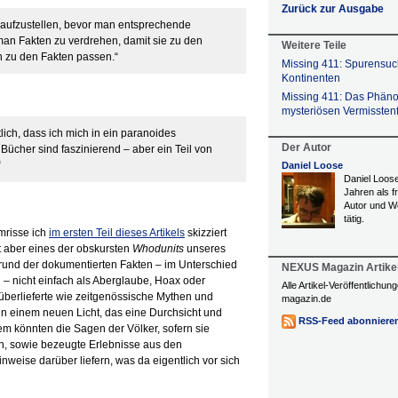
Zurück zur Ausgabe
ie aufzustellen, bevor man entsprechende
an Fakten zu verdrehen, damit sie zu den
Weitere Teile
n zu den Fakten passen.“
Missing 411: Spurensuch
Kontinenten
Missing 411: Das Phän
mysteriösen Vermisstenf
lich, dass ich mich in ein paranoides
Der Autor
ücher sind faszinierend – aber ein Teil von
“
Daniel Loose
Daniel Loose 
Jahren als f
Autor und W
tätig.
mrisse ich
im ersten Teil dieses Artikels
skizziert
it aber eines der obskursten
Whodunits
unseres
fgrund der dokumentierten Fakten – im Unterschied
NEXUS Magazin Artike
– nicht einfach als Aberglaube, Hoax oder
Alle Artikel-Veröffentlichu
überlieferte wie zeitgenössische Mythen und
magazin.de
in einem neuen Licht, das eine Durchsicht und
RSS-Feed abonniere
 könnten die Sagen der Völker, sofern sie
 sowie bezeugte Erlebnisse aus den
weise darüber liefern, was da eigentlich vor sich