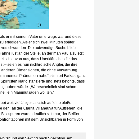
, als er mit seinem Vater unterwegs war und dieser
 zu erledigen. Als er sich zwei Minuten später
aul verschwunden. Die aufwendige Suche blieb
ährte just an der Stelle, an der man Paula zuletzt
etisch davon aus, dass Unerklärliches für das
 – seien es nun nichtirdische Angler, die ihre
zu anderen Dimensionen, die ohne Vorwarnung
permanentes Phänomen nahe“, sinniert Farkas, ganz
Spiritisten klar distanzierte und stets betonte, dass
gt glauben würde. „Wahrscheinlich sind schon
nell ein Mammut jagen wollten.“
ei weit vielfältiger, als sich auf eine bloße
der Fall der Clarita Villaneuva für Aufsehen, die
Bissspuren waren deutlich sichtbar, der Beißer
 Konfrontationen mit dem Unsichtbaren in Form von
Wolfshund von Saxting nach Spechting. Am