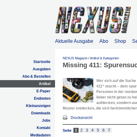
Aktuelle Ausgabe
Abo
Shop
S
NEXUS Magazin
/
Artikel & Kategorien
Startseite
Missing 411: Spurensuc
Ausgaben
Abo & Bestellen
Wer sich auf die Such
Artikel
411“ macht – dem spur
E-Paper
Personen in der nordam
lieber nicht getan zu h
Endnoten
aufdecken, sondern auc
Kleinanzeigen
Muster entdecken, die sich herkömmliche
Downloads
Druckansicht
Jobs
Kontakt
1
2
3
4
5
6
7
Seite
Mediadaten