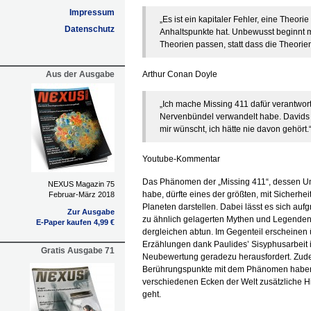
Impressum
„Es ist ein kapitaler Fehler, eine Theor
Datenschutz
Anhaltspunkte hat. Unbewusst beginnt m
Theorien passen, statt dass die Theorie
Aus der Ausgabe
Arthur Conan Doyle
„Ich mache Missing 411 dafür verantwort
Nervenbündel verwandelt habe. Davids B
mir wünscht, ich hätte nie davon gehört.
Youtube-Kommentar
Das Phänomen der „Missing 411“, dessen U
NEXUS Magazin 75
habe, dürfte eines der größten, mit Sicherhe
Februar-März 2018
Planeten darstellen. Dabei lässt es sich au
Zur Ausgabe
zu ähnlich gelagerten Mythen und Legenden 
E-Paper kaufen 4,99 €
dergleichen abtun. Im Gegenteil erscheinen 
Erzählungen dank Paulides’ Sisyphusarbeit 
Gratis Ausgabe 71
Neubewertung geradezu herausfordert. Zudem
Berührungspunkte mit dem Phänomen haben,
verschiedenen Ecken der Welt zusätzliche Hin
geht.