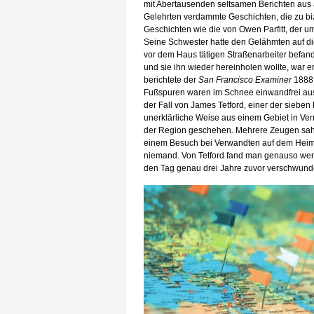
mit Abertausenden seltsamen Berichten aus a
Gelehrten verdammte Geschichten, die zu bi
Geschichten wie die von Owen Parfitt, der 
Seine Schwester hatte den Gelähmten auf di
vor dem Haus tätigen Straßenarbeiter befand
und sie ihn wieder hereinholen wollte, war
berichtete der
San Francisco Examiner
1888,
Fußspuren waren im Schnee einwandfrei aus
der Fall von James Tetford, einer der siebe
unerklärliche Weise aus einem Gebiet in Ve
der Region geschehen. Mehrere Zeugen sahen
einem Besuch bei Verwandten auf dem Heimw
niemand. Von Tetford fand man genauso wen
den Tag genau drei Jahre zuvor verschwund