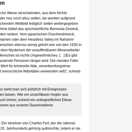
en
liche Weise verschwinden, aus dem Nichts
eder neu noch allzu selten; sie werden aufgrund
schenden Weltbild lediglich selten weitergegeben
hme bildet das sprichwörtliche Bermuda-Dreieck,
hten ranken. Vom japanischen Drachendreieck,
umänien oder dem Headless Valley im Nahanni-
enschen ebenso wenig gehört wie von den 1930 in
em Mysterium der unauffindbaren Minenarbeiter
nschen ist nichts Ungewöhnliches. […] [Es gibt
gtausende Personen länger wird. Die meisten Fälle
rt für kriminelle Akte, verantwortungslose
 menschliche Aktivitäten verwenden will)“, schrieb
 so sieht man sich plötzlich mit Ereignissen
hen lassen. Wie ein unsichtbarer Angler aus
ch immer, scheint ein unbegreifliches Etwas
ersonen aus unserer Daseinsebene
 Ein Verehrer von Charles Fort, der die rational-
 20. Jahrhunderts gehörig aufmischte, indem er sie