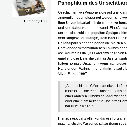
Panoptikum des Unsichtbar
Geschichten von Personen, die auf unerklär
angegriffen oder teleportiert werden, sind w
E-Paper (PDF)
ihrer Unvereinbarkeit mit dem heute vorherr
und sind daher weniger bekannt. Eine Ausna
um das sich zahllose populäre Spukgeschic
dem Bridgewater Triangle, Hoia Baciu in R
Nationalpark hingegen haben die meisten M
Nordkanada verschwundenen Eskimos oder d
von Mount Shasta. „Das Verschwinden von Me
eine] endlose Liste, die Jahr für Jahr um zi
haben normale Ursachen (wenn man dieses Wo
Handlungen, Wahnsinn und ähnliche, zutiefst
Viktor Farkas 1997.
„Aber nicht alle. Gräbt man etwas tiefer,
konfrontiert, die eine Gänsehaut entste
einer anderen Dimension, oder woher au
oder eine nicht bekannte Naturkraft P
herauszufischen.“
Hier schreibt ganz offenkundig ein Forteaner:
materialistische Wissenschaft zu Beginn des