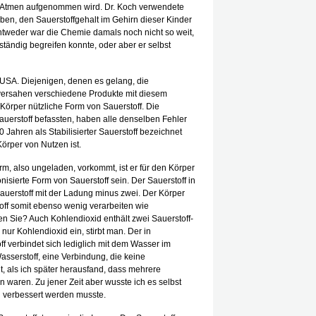
das Atmen aufgenommen wird. Dr. Koch verwendete
ben, den Sauerstoffgehalt im Gehirn dieser Kinder
Entweder war die Chemie damals noch nicht so weit,
ständig begreifen konnte, oder aber er selbst
 USA. Diejenigen, denen es gelang, die
versahen verschiedene Produkte mit diesem
n Körper nützliche Form von Sauerstoff. Die
 Sauerstoff befassten, haben alle denselben Fehler
0 Jahren als Stabilisierter Sauerstoff bezeichnet
 Körper von Nutzen ist.
rm, also ungeladen, vorkommt, ist er für den Körper
onisierte Form von Sauerstoff sein. Der Sauerstoff in
r Sauerstoff mit der Ladung minus zwei. Der Körper
toff somit ebenso wenig verarbeiten wie
en Sie? Auch Kohlendioxid enthält zwei Sauerstoff-
ur Kohlendioxid ein, stirbt man. Der in
ff verbindet sich lediglich mit dem Wasser im
asserstoff, eine Verbindung, die keine
ht, als ich später herausfand, dass mehrere
 waren. Zu jener Zeit aber wusste ich es selbst
ng verbessert werden musste.