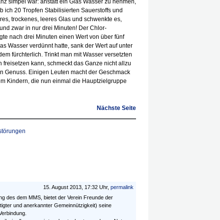
anz simpel war: anstatt ein Glas Wasser zu nehmen,
b ich 20 Tropfen Stabilisierten Sauerstoffs und
beres, trockenes, leeres Glas und schwenkte es,
, und zwar in nur drei Minuten! Der Chlor-
eigte nach drei Minuten einen Wert von über fünf
s Wasser verdünnt hatte, sank der Wert auf unter
em fürchterlich. Trinkt man mit Wasser versetzten
ch freisetzen kann, schmeckt das Ganze nicht allzu
kein Genuss. Einigen Leuten macht der Geschmack
lem Kindern, die nun einmal die Hauptzielgruppe
Nächste Seite
störungen
15. August 2013, 17:32 Uhr,
permalink
ng des dem MMS, bietet der Verein Freunde der
ätigter und anerkannter Gemeinnützigkeit) seine
 Verbindung.