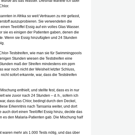
n würde als das Wasser. Diesmal wartete ich über
Chlor.
nten in Afrika so weit Vertrauen zu mir gefasst,
uerstoff auszuprobieren. Sie verwendeten die
einen Teelöffel Essig auf ein volles Glas Wasser.
or sie es einigen der Patienten gaben, denen die
atte. Wenn sie Essig hinzufügten und 24 Stunden
lg.
 Chlor-Teststreifen, wie man sie für Swimmingpools
enigen Stunden wiesen die Teststreifen eine
Stunden maß der Streifen mindestens ein ppm
 Das war noch nicht der Weisheit letzter Schluss,
nicht sofort erkannte, war, dass die Teststreifen
ischung enthielt, und stellte fest, dass es in nur
lt wie zuvor nach 24 Stunden – d. h., sofern ich
war, dass das Chlor, bedingt durch den Deckel,
diese Erkenntnis nach Tansania weiter, und dort
auch dort einen Teelöffel Essig hinzu, deckte das
n es den Malaria-Patienten gab. Die Mischung half
mt waren mehr als 1.000 Tests nötig, und das über