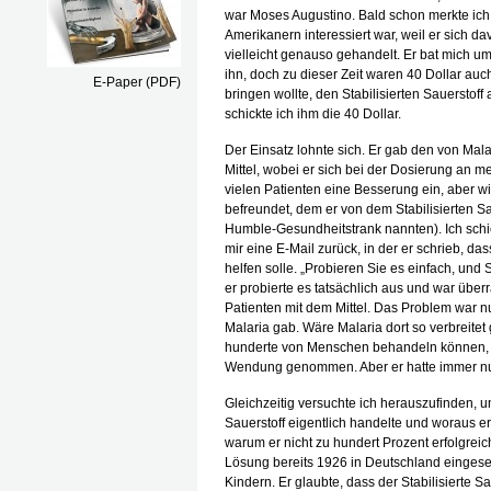
war Moses Augustino. Bald schon merkte ich
Amerikanern interessiert war, weil er sich da
vielleicht genauso gehandelt. Er bat mich u
ihn, doch zu dieser Zeit waren 40 Dollar auc
E-Paper (PDF)
bringen wollte, den Stabilisierten Sauerstof
schickte ich ihm die 40 Dollar.
Der Einsatz lohnte sich. Er gab den von Mala
Mittel, wobei er sich bei der Dosierung an me
vielen Patienten eine Besserung ein, aber wi
befreundet, dem er von dem Stabilisierten S
Humble-Gesundheitstrank nannten). Ich schic
mir eine E-Mail zurück, in der er schrieb, da
helfen solle. „Probieren Sie es einfach, und
er probierte es tatsächlich aus und war überr
Patienten mit dem Mittel. Das Problem war n
Malaria gab. Wäre Malaria dort so verbreite
hunderte von Menschen behandeln können, un
Wendung genommen. Aber er hatte immer nur
Gleichzeitig versuchte ich herauszufinden, 
Sauerstoff eigentlich handelte und woraus e
warum er nicht zu hundert Prozent erfolgreic
Lösung bereits 1926 in Deutschland eingeset
Kindern. Er glaubte, dass der Stabilisierte Sa