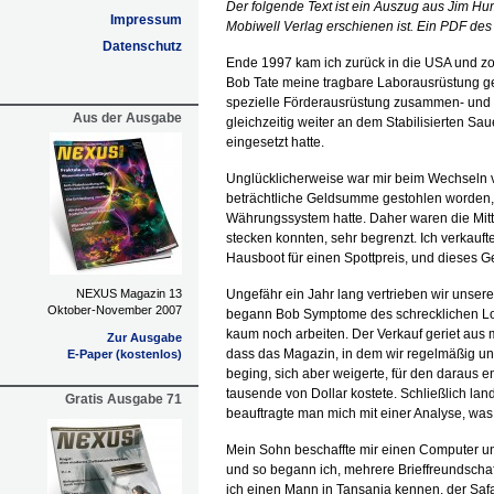
Der folgende Text ist ein Auszug aus Jim H
Impressum
Mobiwell Verlag erschienen ist. Ein PDF des 
Datenschutz
Ende 1997 kam ich zurück in die USA und z
Bob Tate meine tragbare Laborausrüstung ge
spezielle Förderausrüstung zusammen- und 
Aus der Ausgabe
gleichzeitig weiter an dem Stabilisierten Sa
eingesetzt hatte.
Unglücklicherweise war mir beim Wechseln 
beträchtliche Geldsumme gestohlen worden, w
Währungssystem hatte. Daher waren die Mittel
stecken konnten, sehr begrenzt. Ich verkauft
Hausboot für einen Spottpreis, und dieses Ge
NEXUS Magazin 13
Ungefähr ein Jahr lang vertrieben wir unser
Oktober-November 2007
begann Bob Symptome des schrecklichen Lo
kaum noch arbeiten. Der Verkauf geriet aus
Zur Ausgabe
dass das Magazin, in dem wir regelmäßig un
E-Paper (kostenlos)
beging, sich aber weigerte, für den darau
tausende von Dollar kostete. Schließlich land
Gratis Ausgabe 71
beauftragte man mich mit einer Analyse, was
Mein Sohn beschaffte mir einen Computer und
und so begann ich, mehrere Brieffreundschaft
ich einen Mann in Tansania kennen, der Saf