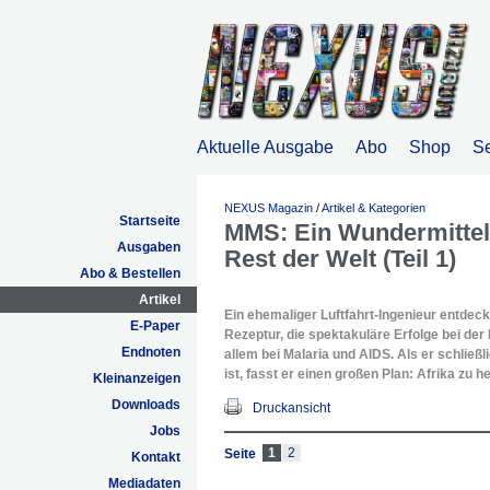
Aktuelle Ausgabe
Abo
Shop
S
NEXUS Magazin
/
Artikel & Kategorien
Startseite
MMS: Ein Wundermittel 
Ausgaben
Rest der Welt (Teil 1)
Abo & Bestellen
Artikel
Ein ehemaliger Luftfahrt-Ingenieur entdec
E-Paper
Rezeptur, die spektakuläre Erfolge bei der
Endnoten
allem bei Malaria und AIDS. Als er schließ
ist, fasst er einen großen Plan: Afrika zu he
Kleinanzeigen
Downloads
Druckansicht
Jobs
1
2
Seite
Kontakt
Mediadaten