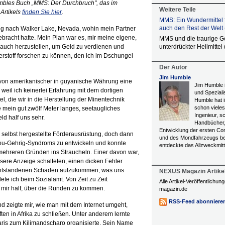
umbles Buch „MMS: Der Durchbruch", das im
Weitere Teile
Artikels
finden Sie hier
.
MMS: Ein Wundermittel f
auch den Rest der Welt (
og nach Walker Lake, Nevada, wohin mein Partner
bracht hatte. Mein Plan war es, mir meine eigene,
MMS und die traurige G
auch herzustellen, um Geld zu verdienen und
unterdrückter Heilmittel (
uerstoff forschen zu können, den ich im Dschungel
Der Autor
Jim Humble
von amerikanischer in guyanische Währung eine
Jim Humble i
eil ich keinerlei Erfahrung mit dem dortigen
und Speziali
, die wir in die Herstellung der Minentechnik
Humble hat 
schon vieles
e mein gut zwölf Meter langes, seetaugliches
Ingenieur, s
ld half uns sehr.
Handbücher,
Entwicklung der ersten Co
e selbst hergestellte Förderausrüstung, doch dann
und des Mondfahrzeugs bet
u-Gehrig-Syndroms zu entwickeln und konnte
entdeckte das Allzweckmit
 mehreren Gründen ins Straucheln. Einer davon war,
sere Anzeige schalteten, einen dicken Fehler
s entstandenen Schaden aufzukommen, was uns
NEXUS Magazin Artike
ete ich beim Sozialamt. Von Zeit zu Zeit
Alle Artikel-Veröffentlichu
 mir half, über die Runden zu kommen.
magazin.de
RSS-Feed abonniere
 zeigte mir, wie man mit dem Internet umgeht,
en in Afrika zu schließen. Unter anderem lernte
aris zum Kilimandscharo organisierte. Sein Name