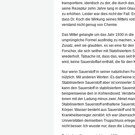
transportiere, identisch zu der, die durch 
seine Rezeptur zehn Jahre lang in dem Glau
zu erhöhen. Leider war dies nicht der Fall. 
dass Dr. Koch die Wirkung seines Mittels voll
verstand nicht genug von Chemie.
Das Mittel gelangte um das Jahr 1930 in die
ursprüngliche Formel ausfindig zu machen, 
Zusatz, weil sie glaubten, es sei eine für de
Forscher, die sich seither mit Stabilisiertem
wiederholt. Tatsache ist, dass das, was seit 8
wird, keine Sauerstoffart enthält, die für den
Nur wenn Sauerstoff in seiner natürlichen Fo
nützlich. Mit anderen Worten: Es darf keine i
Stabilisiertem Sauerstoff aber ist ionisierte
kann den Sauerstoff in stabilisiertem Sauers
beispielsweise den in Kohlendioxid. Versteh
Ionen mit der Ladung minus zwei. Atmet man n
Stabilisiertem Sauerstoff enthaltene Sauersto
Körper. Wasser besteht aus Sauerstoff und W
Krankheitserreger zerstört. Ich war überrasc
Universitäten demselben Trugschluss erlegen
nicht besser. Ich wusste nur, dass die Lösu