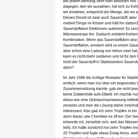
Bei jedem Atemzug zieht man Millionen von S
dagegen, den wir ausatmen, hat sich zu Koh
wir einatmen, entspricht der Menge, die wir 
Dieses Dioxid ist zwar auch Sauerstoff, aber
oxidiert Dinge im Körper und hält ihn dadur
Sauerstoffatom Elektronen aufnimmt. Es zers
Wärmeenergie frei. Dadurch entsteht Kohle
Kombination. Wenn das Sauerstoffatom also E
Sauerstoffatom, sondern wird zu einem Saue
aber schon eine Ladung von minus zwei hat, wi
kann es nicht mehr oxidieren und ist für den
nicht der Sauerstoff in Stabilisiertem Sauersto
dann?
Im Jahr 1998 die richtige Rezeptur für Stabili
einfach, wenn man nur über ein begrenztes 
Zusammensetzung kannte, gab sie nicht preis,
keine Zutatenliste aufs Etikett. Ich machte n
etwas wie eine Gebrauchsanweisung mitliefer
zersetze und man die Lösung daher innerhalb
interessant. Also gab ich zehn Tropfen in ei
dann daran, wie Chemiker es oft tun. Der Geru
erkannte ich, zersetzte sich, weil das Wasse
ließ). Ich hatte zunächst nur zehn Tropfen 
20 Tropfen und fügte etwas Essig hinzu, wei