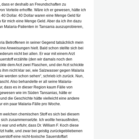
, dass er deshalb an Freundschaften zu
von Vorteile erhoffte. Wäre ich er gewesen, hätte ich
m 40 Dollar. 40 Dollar waren eine Menge Geld für
h für mich eine Menge Geld. Aber da ich ihn dazu
f an Malaria-Patienten in Tansania auszuprobieren,
ria Betroffenen in seiner Gegend tatsächlich mein
ine Anweisungen hielt. Bald schon stellte sich bei
ederum nicht bei allen. Er war mit einem Arzt
auerstoff erzählte (den wir damals noch den
kte dem Arzt zwei Flaschen, und der Arzt schickte
ss ihm nicht klar sei, wie Salzwasser gegen Malaria
 Sie werden schon sehen“, schrieb ich zurück. Nun,
ascht. Also behandelte er all seine Malaria-
ur, dass es in dieser Region kaum Fälle von
t gewesen wie im Süden Tansanias, hätte er
d die Geschichte hätte vielleicht eine andere
 ein paar Malaria-Fälle pro Woche.
um welchen chemischen Stoff es sich bei diesem
r sich zusammensetzte. Ich wollte herausfinden,
h war und erfuhr, dass Dr. William F. Koch diese
zt hatte, und zwar bei geistig zurückgebliebenen
uerstoff eine nicht-toxische Sauerstoffart