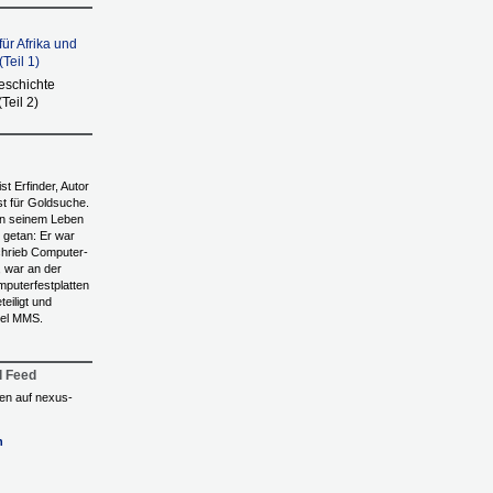
ür Afrika und
Teil 1)
eschichte
Teil 2)
st Erfinder, Autor
st für Goldsuche.
in seinem Leben
 getan: Er war
chrieb Computer-
 war an der
mputerfestplatten
eiligt und
tel MMS.
l Feed
ngen auf nexus-
n