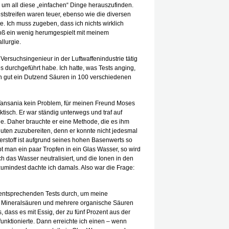
 um all diese „einfachen“ Dinge herauszufinden.
streifen waren teuer, ebenso wie die diversen
e. Ich muss zugeben, dass ich nichts wirklich
oß ein wenig herumgespielt mit meinem
llurgie.
Versuchsingenieur in der Luftwaffenindustrie tätig
durchgeführt habe. Ich hatte, was Tests anging,
ch gut ein Dutzend Säuren in 100 verschiedenen
 Tansania kein Problem, für meinen Freund Moses
ktisch. Er war ständig unterwegs und traf auf
e. Daher brauchte er eine Methode, die es ihm
nuten zuzubereiten, denn er konnte nicht jedesmal
uerstoff ist aufgrund seines hohen Basenwerts so
bt man ein paar Tropfen in ein Glas Wasser, so wird
ch das Wasser neutralisiert, und die Ionen in den
zumindest dachte ich damals. Also war die Frage:
e entsprechenden Tests durch, um meine
e Mineralsäuren und mehrere organische Säuren
, dass es mit Essig, der zu fünf Prozent aus der
unktionierte. Dann erreichte ich einen – wenn