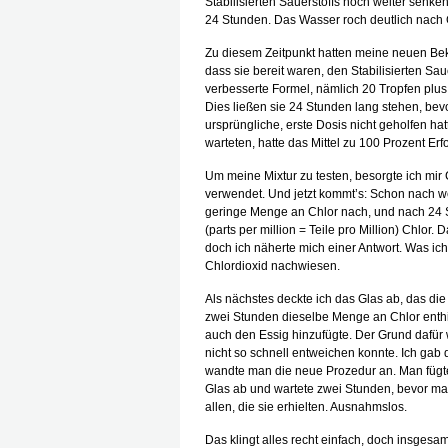
Stabilisierten Sauerstoffs noch weiter senke
24 Stunden. Das Wasser roch deutlich nach 
Zu diesem Zeitpunkt hatten meine neuen Bekan
dass sie bereit waren, den Stabilisierten Sa
verbesserte Formel, nämlich 20 Tropfen plus 
Dies ließen sie 24 Stunden lang stehen, bev
ursprüngliche, erste Dosis nicht geholfen h
warteten, hatte das Mittel zu 100 Prozent Erfo
Um meine Mixtur zu testen, besorgte ich mir
verwendet. Und jetzt kommt’s: Schon nach w
geringe Menge an Chlor nach, und nach 24 
(parts per million = Teile pro Million) Chlor.
doch ich näherte mich einer Antwort. Was ich 
Chlordioxid nachwiesen.
Als nächstes deckte ich das Glas ab, das die M
zwei Stunden dieselbe Menge an Chlor enthie
auch den Essig hinzufügte. Der Grund dafür 
nicht so schnell entweichen konnte. Ich gab 
wandte man die neue Prozedur an. Man fügte 
Glas ab und wartete zwei Stunden, bevor ma
allen, die sie erhielten. Ausnahmslos.
Das klingt alles recht einfach, doch insgesa