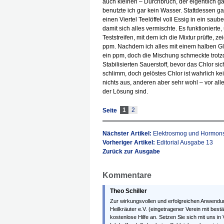
auch kleinen – Durchbruch, der eigentlich g
benutzte ich gar kein Wasser. Stattdessen ga
einen Viertel Teelöffel voll Essig in ein sau
damit sich alles vermischte. Es funktionierte
Teststreifen, mit dem ich die Mixtur prüfte, z
ppm. Nachdem ich alles mit einem halben Gla
ein ppm, doch die Mischung schmeckte trotzd
Stabilisierten Sauerstoff, bevor das Chlor si
schlimm, doch gelöstes Chlor ist wahrlich 
nichts aus, anderen aber sehr wohl – vor al
der Lösung sind.
1
2
Seite
Nächster Artikel:
Elektrosmog und Hormon
Vorheriger Artikel:
Editorial Ausgabe 13
Zurück zur Ausgabe
Kommentare
Theo Schiller
Zur wirkungsvollen und erfolgreichen Anwendu
Heilkräuter e.V. (eingetragener Verein mit best
kostenlose Hilfe an. Setzen Sie sich mit uns in