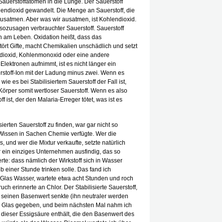
auerstoffatomen in die Lunge. Der Sauerstoff
lendioxid gewandelt. Die Menge an Sauerstoff, die
ausatmen. Aber was wir ausatmen, ist Kohlendioxid.
 sozusagen verbrauchter Sauerstoff. Sauerstoff
ch am Leben. Oxidation heißt, dass das
tört Gifte, macht Chemikalien unschädlich und setzt
ndioxid, Kohlenmonoxid oder eine andere
lektronen aufnimmt, ist es nicht länger ein
rstoff-Ion mit der Ladung minus zwei. Wenn es
e es bei Stabilisiertem Sauerstoff der Fall ist,
 Körper somit wertloser Sauerstoff. Wenn es also
ff ist, der den Malaria-Erreger tötet, was ist es
sierten Sauerstoff zu finden, war gar nicht so
Wissen in Sachen Chemie verfügte. Wer die
 und wer die Mixtur verkaufte, setzte natürlich
ur ein einziges Unternehmen ausfindig, das so
te: dass nämlich der Wirkstoff sich in Wasser
 einer Stunde trinken solle. Das fand ich
n Glas Wasser, wartete etwa acht Stunden und roch
ch erinnerte an Chlor. Der Stabilisierte Sauerstoff,
r seinen Basenwert senkte (ihn neutraler werden
ins Glas gegeben, und beim nächsten Mal nahm ich
l dieser Essigsäure enthält, die den Basenwert des