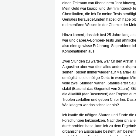
einen Zeitraum von über einem Jahr hinweg,
Mein Geld war knapp, und Swimmingpool-Test
Chemikalien, die ich für meine Tests benötigt
Geniales herausgefunden habe; ich habe bl
rudimentären Wissen in der Chemie der Meta
Hinzu kommt, dass ich fast 25 Jahre lang als 
war und dabei A-Bomben-Tests und ähnliches 
also eine gewisse Erfahrung. So probierte i
Kombinationen aus.
Zwei Stunden zu warten, war für den Arzt in
Augustino aber war dies alles andere als pra
seinen Reisen immer wieder auf Malaria-Fäll
ermöglichte, die nötige Dosis in wenigen Mi
volle zwei Stunden warten. Stabilisierter Sa
stabil (Base ist das Gegenteil von Säure). Gi
die Alkalität (der Basenwert) der Tropfen dur
Tropfen zerfallen und geben Chlor frei. Das 
Wie kriegen wir das schneller hin?
Ich kaufte die nötigen Säuren und führte di
Forschungen fortzusetzen. Nachdem ich all
durchprobiert hatte, kam ich zu dem Ergebnis
organischen Essigsäure besteht, am besten f