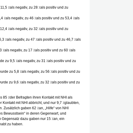
1,5 ٪als negativ, zu 28 ٪als positiv und zu
 ٪als negativ, zu 46 ٪als positiv und zu 53,4 ٪als
,4 ٪als negativ, zu 32 ٪als positiv und zu
 ٪als negativ, zu 47 ٪als positiv und zu 46,7 ٪als
٪als negativ, zu 17 ٪als positiv und zu 60 ٪als
 zu 9,5 ٪als negativ, zu 31 ٪als positiv und zu
rde zu 5,8 ٪als negativ, zu 56 ٪als positiv und zu
de zu 9,6 ٪als negativ, zu 32 ٪als positiv und zu
85 ٪der Befragten ihren Kontakt mit NHI als
der Kontakt mit NHI abbricht, und nur 9,7 ٪glaubten,
. Zusätzlich gaben 62 ٪an, „Hilfe“ von NHI
rtes Bewusstsein“ in deren Gegenwart, und
m Gegensatz dazu gaben nur 15 ٪an, ein
habt zu haben.