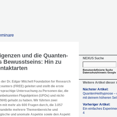
eminare
ligenzen und die Quanten-
NEXUS Suche
 Bewusstseins: Hin zu
ontaktarten
Benutzerdefinierte Suche
Datenschutzhinweis Google
 der Dr. Edgar Mitchell Foundation for Research
Weitere Artikel dieser
counters (FREE) geleitet und stellt die erste
Nächster Artikel:
sprachige Untersuchung zu Personen dar, die
QuantenHeilhypnose – 
 unbekannten Flugobjekten (UFOs) und nicht-
mit deinem höheren Sel
NHI) gehabt zu haben. Wir führten zwei
Vorheriger Artikel:
mit mehr als 600 Fragen durch, die 3.057
Ein einfaches Experimen
behandelte mehrere Themenbereiche und
4
logische und anomale Aspekte sowie den Aspekt