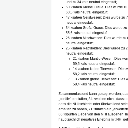
und zu 34 ٪als neutral eingestuft;
50 ٪sahen Kleine Graue: Dies wurde zu 1
60,5 ٪als neutral eingestuft;
47 ٪sahen Geistwesen: Dies wurde zu 7,4
neutral eingestuft;
34 ٪sahen Große Graue: Dies wurde zu 12
55,6 ٪als neutral eingestuft;
26 ٪sahen Mischwesen: Dies wurde zu 6,3
neutral eingestuft;
25 ٪sahen Reptiloiden: Dies wurde zu 23 
neutral eingestuft;
21 ٪sahen Mantid-Wesen: Dies wurde
59,5 ٪als neutral eingestuft;
14 ٪sahen kleine Tierwesen: Dies wu
58,2 ٪als neutral eingestuft;
13 ٪sahen große Tierwesen: Dies wur
58,4 ٪als neutral eingestuft.
Zusammenfassend kann gesagt werden, dass 
„positiv“ einstuften, 84 ٪wollten nicht, dass 
dass die NHI schlecht oder übelwollend seien
erhalten zu haben, 71 ٪fühlten ein „erweite
66 ٪spürten Liebe von den NHI ausgehen. I
hauptsächlich negatives Erlebnis mit NHI ge