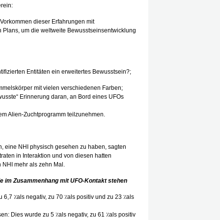
rein:
e Vorkommen dieser Erfahrungen mit
ren Plans, um die weltweite Bewusstseinsentwicklung
ifizierten Entitäten ein erweitertes Bewusstsein?;
melskörper mit vielen verschiedenen Farben;
usste“ Erinnerung daran, an Bord eines UFOs
nem Alien-Zuchtprogramm teilzunehmen.
en, eine NHI physisch gesehen zu haben, sagten
raten in Interaktion und von diesen hatten
n NHI mehr als zehn Mal.
, die im Zusammenhang mit UFO-Kontakt stehen
,7 ٪als negativ, zu 70 ٪als positiv und zu 23 ٪als
 Dies wurde zu 5 ٪als negativ, zu 61 ٪als positiv