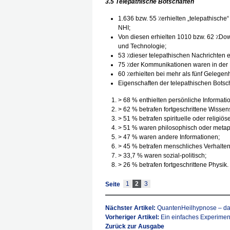
3.5 Telepathische Botschaften
1.636 bzw. 55 ٪erhielten „telepathisc
NHI;
Von diesen erhielten 1010 bzw. 62 ٪Dow
und Technologie;
53 ٪dieser telepathischen Nachrichten en
75 ٪der Kommunikationen waren in der 
60 ٪erhielten bei mehr als fünf Gelegen
Eigenschaften der telepathischen Botsc
> 68 % enthielten persönliche Informati
> 62 % betrafen fortgeschrittene Wissen
> 51 % betrafen spirituelle oder religiös
> 51 % waren philosophisch oder metap
> 47 % waren andere Informationen;
> 45 % betrafen menschliches Verhalten
> 33,7 % waren sozial-politisch;
> 26 % betrafen fortgeschrittene Physik.
1
2
3
Seite
Nächster Artikel:
QuantenHeilhypnose – da
Vorheriger Artikel:
Ein einfaches Experiment
Zurück zur Ausgabe