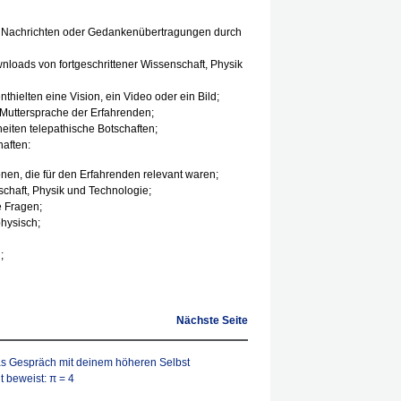
he“ Nachrichten oder Gedankenübertragungen durch
nloads von fortgeschrittener Wissenschaft, Physik
thielten eine Vision, ein Video oder ein Bild;
Muttersprache der Erfahrenden;
heiten telepathische Botschaften;
haften:
onen, die für den Erfahrenden relevant waren;
schaft, Physik und Technologie;
e Fragen;
hysisch;
;
Nächste Seite
s Gespräch mit deinem höheren Selbst
 beweist: π = 4