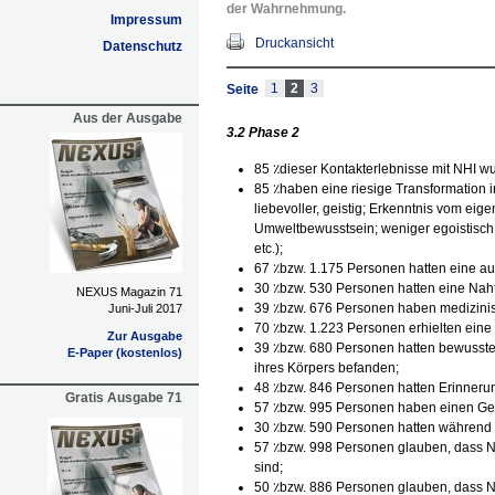
der Wahrnehmung.
Impressum
Druckansicht
Datenschutz
1
2
3
Seite
Aus der Ausgabe
3.2 Phase 2
85 ٪dieser Kontakterlebnisse mit NHI wur
85 ٪haben eine riesige Transformation in
liebevoller, geistig; Erkenntnis vom ei
Umweltbewusstsein; weniger egoistisch,
etc.);
67 ٪bzw. 1.175 Personen hatten eine au
30 ٪bzw. 530 Personen hatten eine Nah
NEXUS Magazin 71
39 ٪bzw. 676 Personen haben medizinis
Juni-Juli 2017
70 ٪bzw. 1.223 Personen erhielten eine 
Zur Ausgabe
39 ٪bzw. 680 Personen hatten bewussten
E-Paper (kostenlos)
ihres Körpers befanden;
48 ٪bzw. 846 Personen hatten Erinner
Gratis Ausgabe 71
57 ٪bzw. 995 Personen haben einen Ge
30 ٪bzw. 590 Personen hatten während 
57 ٪bzw. 998 Personen glauben, dass N
sind;
50 ٪bzw. 886 Personen glauben, dass NH