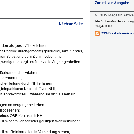
Zurück zur Ausgabe
NEXUS Magazin Artike
Alle Artikel-Veröffentlichu
Nächste Seite
magazin.de
RSS-Feed abonniere
den als „positiv“ bezeichnet;
s Positive durchgemacht (spiritueller, mitfühlender,
genen Selbst und dem Ziel im Leben; mehr
 weniger besorgt um finanzielle Angelegenheiten
ßerkörperliche Erfahrung;
toderfahrung;
che Heilung durch NHI erfahren;
„telepathische Nachricht“ von NHI;
 Kontakt mit NHI, während sie sich außerhalb
ungen an vergangene Leben;
ist gesehen;
eines OBE Kontakt mit NHI;
HI mit dem Jenseits/der geistigen Welt verbunden
I mit Reinkarnation in Verbindung stehen;