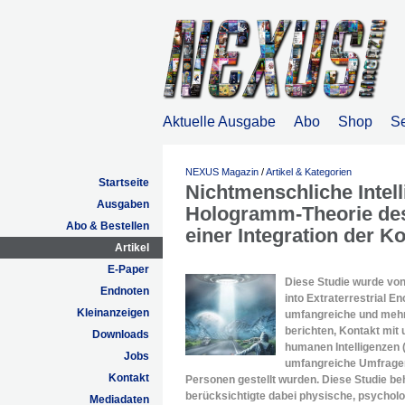
Aktuelle Ausgabe
Abo
Shop
S
NEXUS Magazin
/
Artikel & Kategorien
Startseite
Nichtmenschliche Intel
Ausgaben
Hologramm-Theorie des
Abo & Bestellen
einer Integration der K
Artikel
E-Paper
Diese Studie wurde von
Endnoten
into Extraterrestrial En
Kleinanzeigen
umfangreiche und mehr
berichten, Kontakt mit
Downloads
humanen Intelligenzen (
Jobs
umfangreiche Umfragen 
Kontakt
Personen gestellt wurden. Diese Studie 
berücksichtigte dabei physische, psycho
Mediadaten