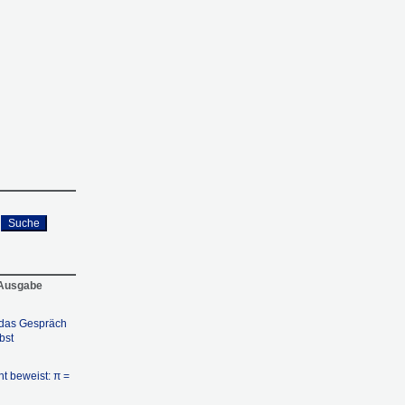
Suche
 Ausgabe
das Gespräch
bst
t beweist: π =