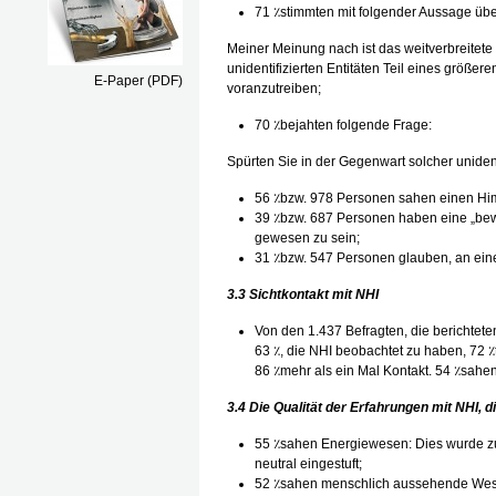
71 ٪stimmten mit folgender Aussage übe
Meiner Meinung nach ist das weitverbreitet
unidentifizierten Entitäten Teil eines größe
E-Paper (PDF)
voranzutreiben;
70 ٪bejahten folgende Frage:
Spürten Sie in der Gegenwart solcher unident
56 ٪bzw. 978 Personen sahen einen Him
39 ٪bzw. 687 Personen haben eine „bew
gewesen zu sein;
31 ٪bzw. 547 Personen glauben, an ei
3.3 Sichtkontakt mit NHI
Von den 1.437 Befragten, die berichtet
63 ٪, die NHI beobachtet zu haben, 72 ٪t
86 ٪mehr als ein Mal Kontakt. 54 ٪sahe
3.4 Die Qualität der Erfahrungen mit NHI
55 ٪sahen Energiewesen: Dies wurde zu 6
neutral eingestuft;
52 ٪sahen menschlich aussehende Wesen: