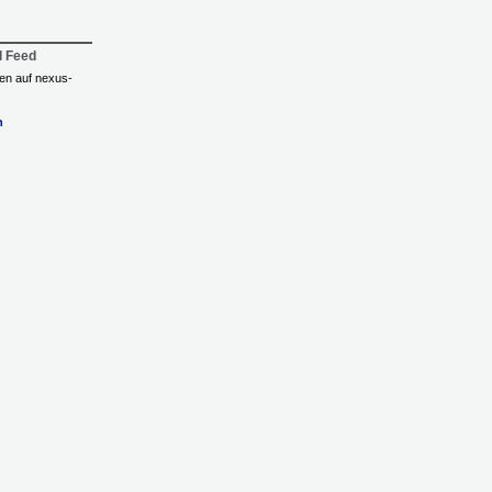
l Feed
ngen auf nexus-
n