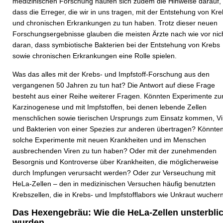
medizinischen Forschung häufen sich zudem die Hinweise darauf,
dass die Erreger, die wir in uns tragen, mit der Entstehung von Kr
und chronischen Erkrankungen zu tun haben. Trotz dieser neuen
Forschungsergebnisse glauben die meisten Ärzte nach wie vor nic
daran, dass symbiotische Bakterien bei der Entstehung von Krebs
sowie chronischen Erkrankungen eine Rolle spielen.
Was das alles mit der Krebs- und Impfstoff-Forschung aus den
vergangenen 50 Jahren zu tun hat? Die Antwort auf diese Frage
besteht aus einer Reihe weiterer Fragen. Könnten Experimente zu
Karzinogenese und mit Impfstoffen, bei denen lebende Zellen
menschlichen sowie tierischen Ursprungs zum Einsatz kommen, Vi
und Bakterien von einer Spezies zur anderen übertragen? Könnte
solche Experimente mit neuen Krankheiten und im Menschen
ausbrechenden Viren zu tun haben? Oder mit der zunehmenden
Besorgnis und Kontroverse über Krankheiten, die möglicherweise
durch Impfungen verursacht werden? Oder zur Verseuchung mit
HeLa-Zellen – den in medizinischen Versuchen häufig benutzten
Krebszellen, die in Krebs- und Impfstofflabors wie Unkraut wucher
Das Hexengebräu: Wie die HeLa-Zellen unsterbli
wurden