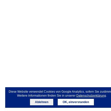
Diese Website verwendet Cookies von Google Analytics, sofern Sie zustimm
Weitere Informationen finden Sie in unserer
Datenschutzerklärung
.
Ablehnen
OK, einverstanden