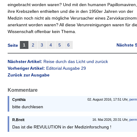
eingebracht worden waren? Und mit den humanen Papillomaviren,
ihre Krebszellen enthielten und die in den 1950er Jahren von der
Medizin noch nicht als mögliche Verursacher eines Zervixkarzinom
anerkannt worden waren? All diese Verunreinigungen waren für di
Wissenschaft offenbar kein Thema.
1
2
3
4
5
6
Nächste S
Seite
Nächster Artikel:
Reise durch das Licht und zurück
Vorheriger Artikel:
Editorial Ausgabe 29
Zurück zur Ausgabe
Kommentare
Cynthia
02. August 2016, 17:51 Uhr,
perm
bitte durchlesen
R.Breit
16. Mai 2026, 20:31 Uhr,
perm
Das ist die REVULUTION in der Medizinforschung !