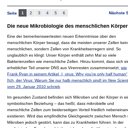
1
2
3
4
5
6
Nächste S
Seite
Die neue Mikrobiologie des menschlichen Körper
Eine der bemerkenswertesten neuen Erkenntnisse über den
menschlichen Körper besagt, dass die meisten unserer Zellen kei
menschlichen, sondern Zellen von Krankheitserregern sind. So
unglaublich es klingt: Unser Körper enthält zehn Mal so viele
Bakterienzellen wie menschliche Zellen. Hinzu kommt, dass sich ei
erheblicher Teil unserer DNS aus Virenresten zusammensetzt,
wie
Frank Ryan in seinem Artikel „I, virus: Why you’re only half human“
[Ich, der Virus: Warum Sie nur halb menschlich sind] im
New Scient
vom 29. Januar 2010 schrieb
.
Im gesunden Zustand befinden sich Mikroben und der Körper in ei
symbiotischen Beziehung – das heißt, dass mikrobielle und
menschliche Zellen zum beiderseitigen Vorteil friedlich nebeneinan
existieren. Wird das empfindliche Gleichgewicht zwischen Mensch
Mikroben jedoch gestört, kann das zu Krankheiten führen. In der