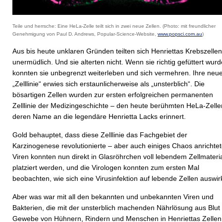
Teile und herrsche: Eine HeLa-Zelle teilt sich in zwei neue Zellen. (Photo: mit freundlicher
Genehmigung von Paul D. Andrews, Popular-Science-Website,
www.popsci.com.au
)
Aus bis heute unklaren Gründen teilten sich Henriettas Krebszellen
unermüdlich. Und sie alterten nicht. Wenn sie richtig gefüttert wurd
konnten sie unbegrenzt weiterleben und sich vermehren. Ihre neu
„Zelllinie“ erwies sich erstaunlicherweise als „unsterblich“. Die
bösartigen Zellen wurden zur ersten erfolgreichen permanenten
Zelllinie der Medizingeschichte – den heute berühmten HeLa-Zelle
deren Name an die legendäre Henrietta Lacks erinnert.
Gold behauptet, dass diese Zelllinie das Fachgebiet der
Karzinogenese revolutionierte – aber auch einiges Chaos anrichtet
Viren konnten nun direkt in Glasröhrchen voll lebendem Zellmateri
platziert werden, und die Virologen konnten zum ersten Mal
beobachten, wie sich eine Virusinfektion auf lebende Zellen auswirk
Aber was war mit all den bekannten und unbekannten Viren und
Bakterien, die mit der unsterblich machenden Nährlösung aus Blut
Gewebe von Hühnern, Rindern und Menschen in Henriettas Zellen