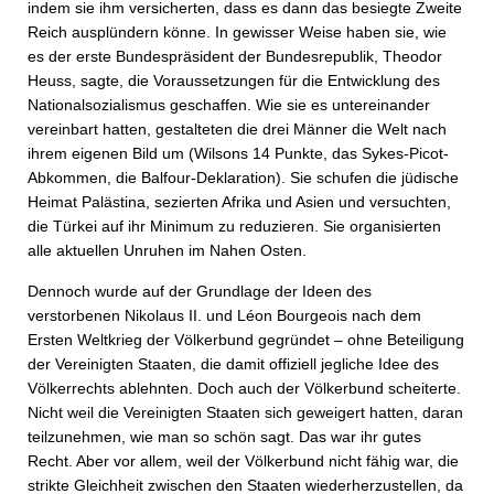
indem sie ihm versicherten, dass es dann das besiegte Zweite
Reich ausplündern könne. In gewisser Weise haben sie, wie
es der erste Bundespräsident der Bundesrepublik, Theodor
Heuss, sagte, die Voraussetzungen für die Entwicklung des
Nationalsozialismus geschaffen. Wie sie es untereinander
vereinbart hatten, gestalteten die drei Männer die Welt nach
ihrem eigenen Bild um (Wilsons 14 Punkte, das Sykes-Picot-
Abkommen, die Balfour-Deklaration). Sie schufen die jüdische
Heimat Palästina, sezierten Afrika und Asien und versuchten,
die Türkei auf ihr Minimum zu reduzieren. Sie organisierten
alle aktuellen Unruhen im Nahen Osten.
Dennoch wurde auf der Grundlage der Ideen des
verstorbenen Nikolaus II. und Léon Bourgeois nach dem
Ersten Weltkrieg der Völkerbund gegründet – ohne Beteiligung
der Vereinigten Staaten, die damit offiziell jegliche Idee des
Völkerrechts ablehnten. Doch auch der Völkerbund scheiterte.
Nicht weil die Vereinigten Staaten sich geweigert hatten, daran
teilzunehmen, wie man so schön sagt. Das war ihr gutes
Recht. Aber vor allem, weil der Völkerbund nicht fähig war, die
strikte Gleichheit zwischen den Staaten wiederherzustellen, da