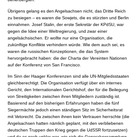
Übrigens gelang es den Angelsachsen nicht, das Dritte Reich
zu besiegen – es waren die Sowjets, die es stürzten und Berlin
einnahmen. Josef Stalin, der erste Sekretär der KPdSU, war
gegen die Idee einer Weltregierung, und zwar einer
angelsächsischen. Er wollte nur eine Organisation, die
zukünftige Konflikte verhindern würde. Wie dem auch sei, es
waren die russischen Konzeptionen, die das System
hervorgebracht haben: die der Charta der Vereinten Nationen
auf der Konferenz von San Francisco.
Im Sinn der Haager Konferenzen sind alle UN-Mitgliedsstaaten
gleichberechtigt. Die Organisation verfügt über ein internes
Gericht, den Internationalen Gerichtshof, der für die Beilegung
von Streitigkeiten zwischen ihren Mitgliedern zuständig ist.
Basierend auf den bisherigen Erfahrungen haben die fünf
Siegermächte jedoch einen ständigen Sitz im Sicherheitsrat
mit Vetorecht. Da zwischen ihnen kein Vertrauen herrschte (die
Angelsachsen hatten nämlich geplant, mit den verbliebenen
deutschen Truppen den Krieg gegen die UdSSR fortzusetzen)
und da es noch unklar war, wie sich die Generalversammlung