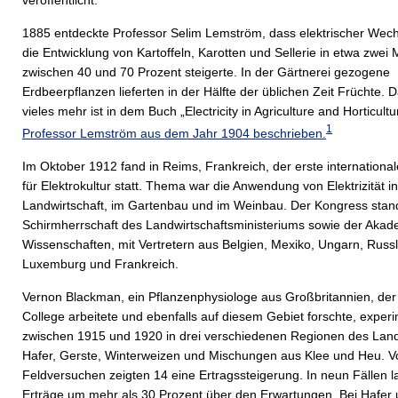
veröffentlicht.
1885 entdeckte Professor Selim Lemström, dass elektrischer Wec
die Entwicklung von Kartoffeln, Karotten und Sellerie in etwa zwei
zwischen 40 und 70 Prozent steigerte. In der Gärtnerei gezogene
Erdbeerpflanzen lieferten in der Hälfte der üblichen Zeit Früchte. 
vieles mehr ist in dem Buch „Electricity in Agriculture and Horticult
1
Professor Lemström aus dem Jahr 1904 beschrieben.
Im Oktober 1912 fand in Reims, Frankreich, der erste internationa
für Elektrokultur statt. Thema war die Anwendung von Elektrizität i
Landwirtschaft, im Gartenbau und im Weinbau. Der Kongress stand
Schirmherrschaft des Landwirtschaftsministeriums sowie der Akad
Wissenschaften, mit Vertretern aus Belgien, Mexiko, Ungarn, Russ
Luxemburg und Frankreich.
Vernon Blackman, ein Pflanzenphysiologe aus Großbritannien, der
College arbeitete und ebenfalls auf diesem Gebiet forschte, experi
zwischen 1915 und 1920 in drei verschiedenen Regionen des Lan
Hafer, Gerste, Winterweizen und Mischungen aus Klee und Heu. V
Feldversuchen zeigten 14 eine Ertragssteigerung. In neun Fällen l
Erträge um mehr als 30 Prozent über den Erwartungen. Bei Hafer