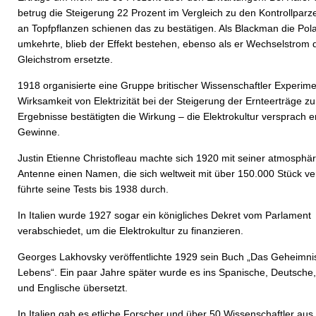
betrug die Steigerung 22 Prozent im Vergleich zu den Kontrollparze
an Topfpflanzen schienen das zu bestätigen. Als Blackman die Pola
umkehrte, blieb der Effekt bestehen, ebenso als er Wechselstrom 
Gleichstrom ersetzte.
1918 organisierte eine Gruppe britischer Wissenschaftler Experim
Wirksamkeit von Elektrizität bei der Steigerung der Ernteerträge zu
Ergebnisse bestätigten die Wirkung – die Elektrokultur versprach e
Gewinne.
Justin Etienne Christofleau machte sich 1920 mit seiner atmosphä
Antenne einen Namen, die sich weltweit mit über 150.000 Stück ver
führte seine Tests bis 1938 durch.
In Italien wurde 1927 sogar ein königliches Dekret vom Parlament
verabschiedet, um die Elektrokultur zu finanzieren.
Georges Lakhovsky veröffentlichte 1929 sein Buch „Das Geheimni
Lebens“. Ein paar Jahre später wurde es ins Spanische, Deutsche, 
und Englische übersetzt.
In Italien gab es etliche Forscher und über 50 Wissenschaftler aus 