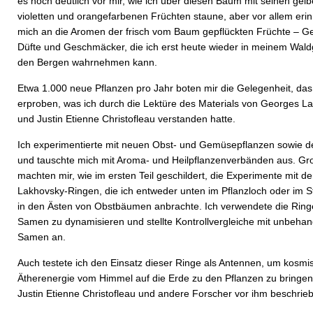
es noch deutlich vor mir, wie ich über diesen Baum mit seinen gel
violetten und orangefarbenen Früchten staune, aber vor allem erin
mich an die Aromen der frisch vom Baum gepflückten Früchte – G
Düfte und Geschmäcker, die ich erst heute wieder in meinem Wald
den Bergen wahrnehmen kann.
Etwa 1.000 neue Pflanzen pro Jahr boten mir die Gelegenheit, das
erproben, was ich durch die Lektüre des Materials von Georges L
und Justin Etienne Christofleau verstanden hatte.
Ich experimentierte mit neuen Obst- und Gemüsepflanzen sowie 
und tauschte mich mit Aroma- und Heilpflanzenverbänden aus. G
machten mir, wie im ersten Teil geschildert, die Experimente mit d
Lakhovsky-Ringen, die ich entweder unten im Pflanzloch oder im
in den Ästen von Obstbäumen anbrachte. Ich verwendete die Ring
Samen zu dynamisieren und stellte Kontrollvergleiche mit unbehan
Samen an.
Auch testete ich den Einsatz dieser Ringe als Antennen, um kosmi
Ätherenergie vom Himmel auf die Erde zu den Pflanzen zu bringen
Justin Etienne Christofleau und andere Forscher vor ihm beschrie