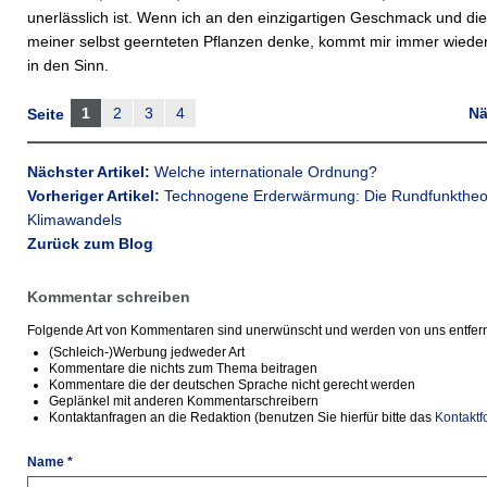
unerlässlich ist. Wenn ich an den einzigartigen Geschmack und d
meiner selbst geernteten Pflanzen denke, kommt mir immer wiede
in den Sinn.
1
2
3
4
Nä
Seite
Nächster Artikel:
Welche internationale Ordnung?
Vorheriger Artikel:
Technogene Erderwärmung: Die Rundfunktheo
Klimawandels
Zurück zum Blog
Kommentar schreiben
Folgende Art von Kommentaren sind unerwünscht und werden von uns entfern
(Schleich-)Werbung jedweder Art
Kommentare die nichts zum Thema beitragen
Kommentare die der deutschen Sprache nicht gerecht werden
Geplänkel mit anderen Kommentarschreibern
Kontaktanfragen an die Redaktion (benutzen Sie hierfür bitte das
Kontaktf
Name *