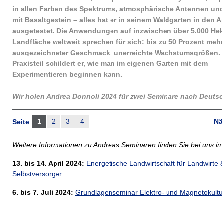
in allen Farben des Spektrums, atmosphärische Antennen u
mit Basaltgestein – alles hat er in seinem Waldgarten in den
ausgetestet. Die Anwendungen auf inzwischen über 5.000 Hek
Landfläche weltweit sprechen für sich: bis zu 50 Prozent mehr
ausgezeichneter Geschmack, unerreichte Wachstumsgrößen.
Praxisteil schildert er, wie man im eigenen Garten mit dem
Experimentieren beginnen kann.
Wir holen Andrea Donnoli 2024 für zwei Seminare nach Deuts
1
2
3
4
Nä
Seite
Weitere Informationen zu Andreas Seminaren finden Sie bei uns i
13. bis 14. April 2024:
Energetische Landwirtschaft für Landwirte 
Selbstversorger
6. bis 7. Juli 2024:
Grundlagenseminar Elektro- und Magnetokultu