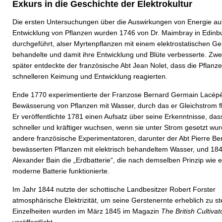
Exkurs in die Geschichte der Elektrokultur
Die ersten Untersuchungen über die Auswirkungen von Energie auf
Entwicklung von Pflanzen wurden 1746 von Dr. Maimbray in Edinb
durchgeführt, alser Myrtenpflanzen mit einem elektrostatischen Ge
behandelte und damit ihre Entwicklung und Blüte verbesserte. Zwe
später entdeckte der französische Abt Jean Nolet, dass die Pflanze
schnelleren Keimung und Entwicklung reagierten.
Ende 1770 experimentierte der Franzose Bernard Germain Lacépè
Bewässerung von Pflanzen mit Wasser, durch das er Gleichstrom fl
Er veröffentlichte 1781 einen Aufsatz über seine Erkenntnisse, das
schneller und kräftiger wuchsen, wenn sie unter Strom gesetzt wu
andere französische Experimentatoren, darunter der Abt Pierre Ber
bewässerten Pflanzen mit elektrisch behandeltem Wasser, und 18
Alexander Bain die „Erdbatterie“, die nach demselben Prinzip wie e
moderne Batterie funktionierte.
Im Jahr 1844 nutzte der schottische Landbesitzer Robert Forster
atmosphärische Elektrizität, um seine Gerstenernte erheblich zu st
Einzelheiten wurden im März 1845 im Magazin
The British Cultivat