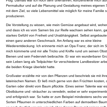
Flug. Damals war ich noch sehr unerfahren, konzentrierte mich auf
Permakultur und auf die Planung und Gestaltung meines eigenen 
mit dem Ziel, so viele Lebensmittel wie möglich für meine Familie s
produzieren.
Die Vorstellung zu wissen, wie mein Gemüse angebaut wird, wohe
und dass ich es vom Samen bis zur Reife wachsen sehen kann, ga
starkes Gefühl von Freiheit und Unabhängigkeit. Selbst angebaute
einen ganz anderen Geschmack. Am Anfang war es eine kleine
Wiederentdeckung: Ich erinnerte mich an Opa Franz, der sich i
mich kümmerte und mir alle Tricks und Kniffe rund um seinen Obst
Bienen und sein Federvieh beibrachte. Er war ein wunderbarer Gro
sein Leben lang als Teilpächter für verschiedene Landbesitzer arbe
die beiden Kriege überlebt hatte.
Großvater erzählte mir von den Pflanzen und beschrieb sie mit ihr
lateinischen Namen. Er ließ mich gerne von den Früchten kosten, d
Garten oder direkt vom Baum pflückte. Eines seiner Talente war es
Obstbäume und -sträucher zu veredeln, wobei er sehr experimenti
und erfolgreich war. So hatte er zum Beispiel mindestens sechs v
Sorten Pflaumen in unterschiedlichen Farben auf demselben Baum