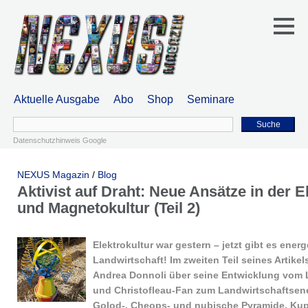
Aktuelle Ausgabe
Abo
Shop
Seminare
Suche
Datenschutzhinweis Google
NEXUS Magazin
/
Blog
Aktivist auf Draht: Neue Ansätze in der E
und Magnetokultur (Teil 2)
Elektrokultur war gestern – jetzt gibt es ener
Landwirtschaft! Im zweiten Teil seines Artikel
Andrea Donnoli über seine Entwicklung vom
und Christofleau-Fan zum Landwirtschaftsene
Golod-, Cheops- und nubische Pyramide, Kup