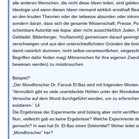
alle anderen Menschen, die nicht diese Ideen teilen, sind gebl
Ideologie und wenn diesen Ideen niemand wirklich ernsthaft Beac
an den kruden Theorien oder der teilweise absurden oder inkon
sondern daran, dass sich die gesamte Wissenschaft, Presse, Poli
scheinbare Autorität wie bspw. aber nicht ausschließlich Juden,
Geldadel, Bilderberger, YouNameIt)} gemeinsam darauf geeinigt 
verschweigen und aus den unterschiedlichsten Gründen die brei
damit natürlich dummen, nicht selbst-verantwortlichen, eingesch
Begriffen dafür finden mag) Mitmenschen für ihre eigenen Zweck
bewiesen werden) zu missbrauchen.
Beispiel?
„Der Mondforscher Dr. Farouk El-Baz wird mit folgenden Worten z
'Vermutlich gibt es viele unentdeckte Höhlen unter der Mondobe
Versuche auf dem Mond durchgeführt worden, um zu erforschen,
existieren.' 14
Die Ergebnisse der Experimente sind bislang aber nicht veröffent
Nun, vielleicht gab es keine Ergebnisse? Welche Experimente 
gemacht? In was hat Dr. El-Baz einen Doktortitel? Woher leitet si
„Mondforscher“ her?