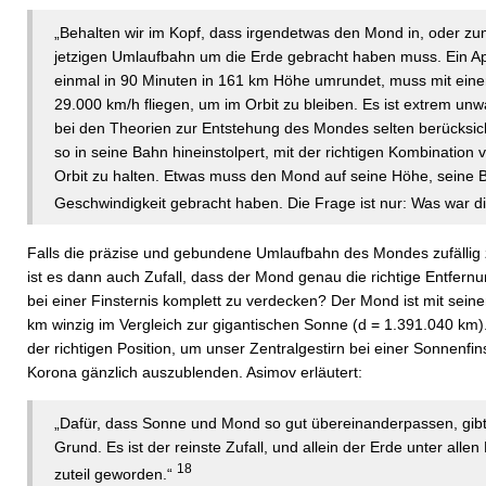
„Behalten wir im Kopf, dass irgendetwas den Mond in, oder zu
jetzigen Umlaufbahn um die Erde gebracht haben muss. Ein Ap
einmal in 90 Minuten in 161 km Höhe umrundet, muss mit eine
29.000 km/h fliegen, um im Orbit zu bleiben. Es ist extrem unw
bei den Theorien zur Entstehung des Mondes selten berücksicht
so in seine Bahn hineinstolpert, mit der richtigen Kombinatio
Orbit zu halten. Etwas muss den Mond auf seine Höhe, seine 
Geschwindigkeit gebracht haben. Die Frage ist nur: Was war 
Falls die präzise und gebundene Umlaufbahn des Mondes zufällig
ist es dann auch Zufall, dass der Mond genau die richtige Entfern
bei einer Finsternis komplett zu verdecken? Der Mond ist mit sei
km winzig im Vergleich zur gigantischen Sonne (d = 1.391.040 km). 
der richtigen Position, um unser Zentralgestirn bei einer Sonnenfin
Korona gänzlich auszublenden. Asimov erläutert:
„Dafür, dass Sonne und Mond so gut übereinanderpassen, gib
Grund. Es ist der reinste Zufall, und allein der Erde unter allen
18
zuteil geworden.“