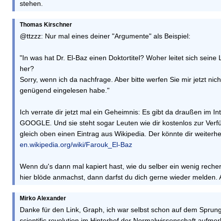
stehen.
Thomas Kirschner
@ttzzz: Nur mal eines deiner "Argumente" als Beispiel:
"In was hat Dr. El-Baz einen Doktortitel? Woher leitet sich seine
her?
Sorry, wenn ich da nachfrage. Aber bitte werfen Sie mir jetzt nich
genügend eingelesen habe."
Ich verrate dir jetzt mal ein Geheimnis: Es gibt da draußen im Inte
GOOGLE. Und sie steht sogar Leuten wie dir kostenlos zur Verfü
gleich oben einen Eintrag aus Wikipedia. Der könnte dir weiterhe
en.wikipedia.org/wiki/Farouk_El-Baz
Wenn du's dann mal kapiert hast, wie du selber ein wenig reche
hier blöde anmachst, dann darfst du dich gerne wieder melden. 
Mirko Alexander
Danke für den Link, Graph, ich war selbst schon auf dem Sprung
scientific revolution im Hinterhof der Normalwissenschaft aufm