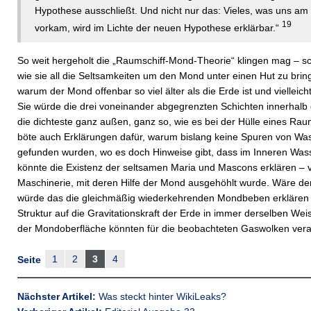
Hypothese ausschließt. Und nicht nur das: Vieles, was uns am 
19
vorkam, wird im Lichte der neuen Hypothese erklärbar.“
So weit hergeholt die „Raumschiff-Mond-Theorie“ klingen mag – s
wie sie all die Seltsamkeiten um den Mond unter einen Hut zu bri
warum der Mond offenbar so viel älter als die Erde ist und viellei
Sie würde die drei voneinander abgegrenzten Schichten innerhal
die dichteste ganz außen, ganz so, wie es bei der Hülle eines Rau
böte auch Erklärungen dafür, warum bislang keine Spuren von Wa
gefunden wurden, wo es doch Hinweise gibt, dass im Inneren Wass
könnte die Existenz der seltsamen Maria und Mascons erklären – vie
Maschinerie, mit deren Hilfe der Mond ausgehöhlt wurde. Wäre der 
würde das die gleichmäßig wiederkehrenden Mondbeben erklären –
Struktur auf die Gravitationskraft der Erde in immer derselben We
der Mondoberfläche könnten für die beobachteten Gaswolken veran
1
2
3
4
Seite
Nächster Artikel:
Was steckt hinter WikiLeaks?