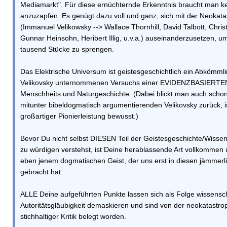
Mediamarkt". Für diese ernüchternde Erkenntnis braucht man ke
anzuzapfen. Es genügt dazu voll und ganz, sich mit der Neokata
(Immanuel Velikowsky --> Wallace Thornhill, David Talbott, Christ
Gunnar Heinsohn, Heribert Illig, u.v.a.) auseinanderzusetzen, um
tausend Stücke zu sprengen.
Das Elektrische Universum ist geistesgeschichtlich ein Abkömml
Velikovsky unternommenen Versuchs einer EVIDENZBASIERTEN
Menschheits und Naturgeschichte. (Dabei blickt man auch schonu
mitunter bibeldogmatisch argumentierenden Velikovsky zurück, i
großartiger Pionierleistung bewusst.)
Bevor Du nicht selbst DIESEN Teil der Geistesgeschichte/Wiss
zu würdigen verstehst, ist Deine herablassende Art vollkommen
eben jenem dogmatischen Geist, der uns erst in diesen jämmerli
gebracht hat.
ALLE Deine aufgeführten Punkte lassen sich als Folge wissensc
Autoritätsgläubigkeit demaskieren und sind von der neokatastrop
stichhaltiger Kritik belegt worden.