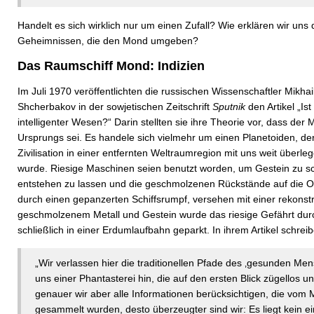
Handelt es sich wirklich nur um einen Zufall? Wie erklären wir uns
Geheimnissen, die den Mond umgeben?
Das Raumschiff Mond: Indizien
Im Juli 1970 veröffentlichten die russischen Wissenschaftler Mikha
Shcherbakov in der sowjetischen Zeitschrift
Sputnik
den Artikel „Is
intelligenter Wesen?“ Darin stellten sie ihre Theorie vor, dass der 
Ursprungs sei. Es handele sich vielmehr um einen Planetoiden, der
Zivilisation in einer entfernten Weltraumregion mit uns weit überl
wurde. Riesige Maschinen seien benutzt worden, um Gestein zu 
entstehen zu lassen und die geschmolzenen Rückstände auf die O
durch einen gepanzerten Schiffsrumpf, versehen mit einer rekonst
geschmolzenem Metall und Gestein wurde das riesige Gefährt du
schließlich in einer Erdumlaufbahn geparkt. In ihrem Artikel schre
„Wir verlassen hier die traditionellen Pfade des ‚gesunden M
uns einer Phantasterei hin, die auf den ersten Blick zügellos un
genauer wir aber alle Informationen berücksichtigen, die vo
gesammelt wurden, desto überzeugter sind wir: Es liegt kein ei