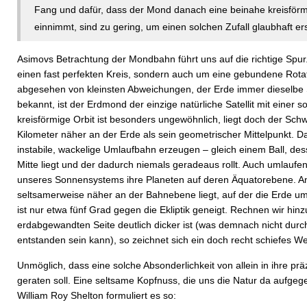
Fang und dafür, dass der Mond danach eine beinahe kreisför
einnimmt, sind zu gering, um einen solchen Zufall glaubhaft e
Asimovs Betrachtung der Mondbahn führt uns auf die richtige Spur.
einen fast perfekten Kreis, sondern auch um eine gebundene Rotat
abgesehen von kleinsten Abweichungen, der Erde immer dieselbe S
bekannt, ist der Erdmond der einzige natürliche Satellit mit einer
kreisförmige Orbit ist besonders ungewöhnlich, liegt doch der Sc
Kilometer näher an der Erde als sein geometrischer Mittelpunkt. Das
instabile, wackelige Umlaufbahn erzeugen – gleich einem Ball, des
Mitte liegt und der dadurch niemals geradeaus rollt. Auch umlaufe
unseres Sonnensystems ihre Planeten auf deren Äquatorebene. A
seltsamerweise näher an der Bahnebene liegt, auf der die Erde u
ist nur etwa fünf Grad gegen die Ekliptik geneigt. Rechnen wir hin
erdabgewandten Seite deutlich dicker ist (was demnach nicht durch
entstanden sein kann), so zeichnet sich ein doch recht schiefes Wel
Unmöglich, dass eine solche Absonderlichkeit von allein in ihre p
geraten soll. Eine seltsame Kopfnuss, die uns die Natur da aufge
William Roy Shelton formuliert es so: