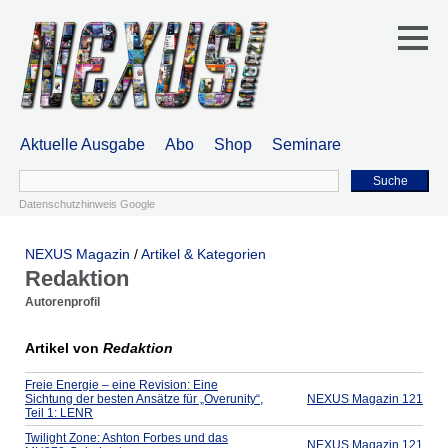
Aktuelle Ausgabe
Abo
Shop
Seminare
Suche
Datenschutzhinweis Google
NEXUS Magazin
/
Artikel & Kategorien
Redaktion
Autorenprofil
Artikel von
Redaktion
Freie Energie – eine Revision: Eine
Sichtung der besten Ansätze für „Overunity“,
NEXUS Magazin 121
Teil 1: LENR
Twilight Zone: Ashton Forbes und das
NEXUS Magazin 121